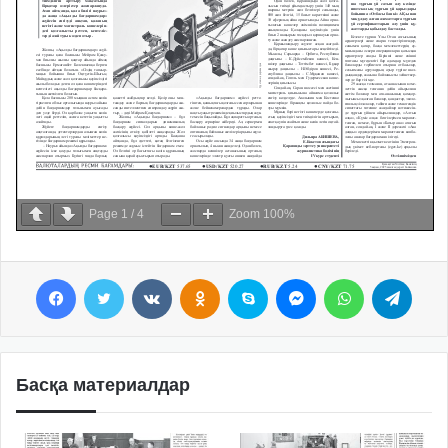
Page
1
/
4
Zoom
100%
Facebook
Twitter
VKontakte
Odnoklassniki
Skype
Messenger
WhatsApp
Telegram
Басқа материалдар