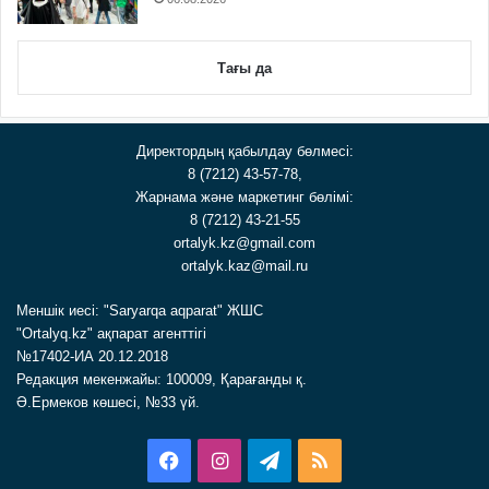
Тағы да
Директордың қабылдау бөлмесі:
8 (7212) 43-57-78,
Жарнама және маркетинг бөлімі:
8 (7212) 43-21-55
ortalyk.kz@gmail.com
ortalyk.kaz@mail.ru
Меншік иесі: "Saryarqa aqparat" ЖШС
"Ortalyq.kz" ақпарат агенттігі
№17402-ИА 20.12.2018
Редакция мекенжайы: 100009, Қарағанды қ.
Ә.Ермеков көшесі, №33 үй.
Facebook
Instagram
Telegram
RSS