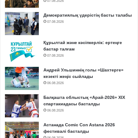
07.08.2026
Демократиялық үдерістің басты талабы
07.08.2026
Құрылтай және кәсіпкерлік: ертеңге
бастар талғам
07.08.2026
Андрей Ульшиннің голы «Шахтерге»
кезекті жеңіс сыйлады
06.08.2026
Балқашта облыстық «Арай-2026» XIX
спартакиадасы басталды
06.08.2026
Астанада Comic Con Astana 2026
фестивалі басталды
06.08.2026