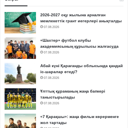
2026-2027 оқу жылына арналған
мемлекеттік грант иегерлері анықталды
07.08.2026
«Шахтер» футбол клубы
академиясының құрылысы жалғасуда
07.08.2026
Абай күні Қарағанды облысында қандай
іс-шаралар өтеді?
07.08.2026
Ұлттық құраманың жаңа бапкері
таныстырылады
07.08.2026
«7 Қарақшы»: жаңа фильм көрерменге
жол тартады