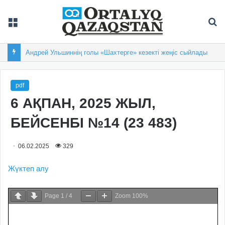
Мәзір
Із
Андрей Ульшиннің голы «Шахтерге» кезекті жеңіс сыйлады
pdf
6 АҚПАН, 2025 ЖЫЛ,
БЕЙСЕНБІ №14 (23 483)
06.02.2025
329
Жүктеп алу
Page
1
/
4
Zoom
100%