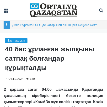
Мәзір
Із
Дияр Нұрғожай UFC-де қатарынан екінші рет жеңіске жетті
Бас тақырып
40 бас ұрланған жылқыны
сатпақ болғандар
құрықталды
04.11.2024
180
2 қараша сағат 04:00 шамасында Қарағанды
қаласының кіреберісіндегі бекетте полиция
қызметкерлері «КамАЗ» жүк көлігін тоқтатқан. Көлік