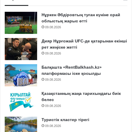
Нұркен Әбдіровтың туған күніне орай
облыстық жарыс өтті
09.08.2026
Дияр Нұрғожай UFC-де қатарынан екінші
рет жеңіске жетті
09.08.2026
Балқашта «RentBalkhash.kz»
платформасы іске қосылды
09.08.2026
Қазақстанның жаңа тарихындағы биік
белес
09.08.2026
Туристік кластер тірегі
09.08.2026