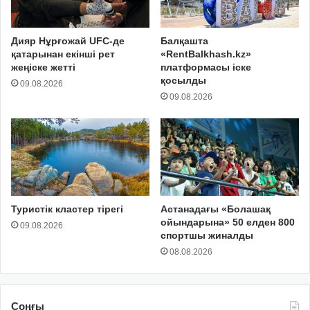
Дияр Нұрғожай UFC-де
Балқашта
қатарынан екінші рет
«RentBalkhash.kz»
жеңіске жетті
платформасы іске
қосылды
09.08.2026
09.08.2026
Туристік кластер тірегі
Астанадағы «Болашақ
ойындарына» 50 елден 800
09.08.2026
спортшы жиналды
08.08.2026
Соңғы