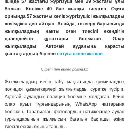
ішінде 57 жастағы жүргізуші мен 29 жастағы ұлы
болған. Көлікке 40 бас жылқы тиелген. Оқиға
орнында 57 жастағы көлік жүргізушісі жылқыларды
«өзімдікі» деп айтқан. Алайда, тексеру барысында
жылқылардың нақты оған тиесілі екендігін
дәлелдейтін құжаттары болмаған. Олар
жылқыларды Ақтоғай ауданына қарасты
қыстақтардың бірінен
сатуға әкеле жатқан.
Сурет пен видео polisia.kz
Жылқылардың иесін табу мақсатында криминалдық
полиция қызметкерлері жылқыларды суретке түсіріп,
Ақтоғай аудандық полиция бөліміне жолдаған. Кейін
олар ауыл тұрғындарының WhatsApp чаттарына
бөліскен. Таратылған фотолардың нәтижесінде аудан
тұрғындарының жылқысын бағатын бақташы өзіне
тиесілі екі жылқыны таныды.