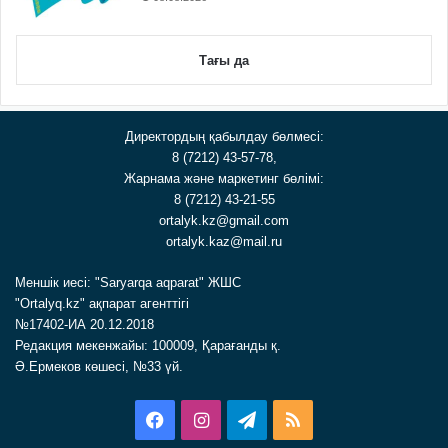
Тағы да
Директордың қабылдау бөлмесі:
8 (7212) 43-57-78,
Жарнама және маркетинг бөлімі:
8 (7212) 43-21-55
ortalyk.kz@gmail.com
ortalyk.kaz@mail.ru
Меншік иесі: "Saryarqa aqparat" ЖШС
"Ortalyq.kz" ақпарат агенттігі
№17402-ИА 20.12.2018
Редакция мекенжайы: 100009, Қарағанды қ.
Ә.Ермеков көшесі, №33 үй.
Facebook
Instagram
Telegram
RSS