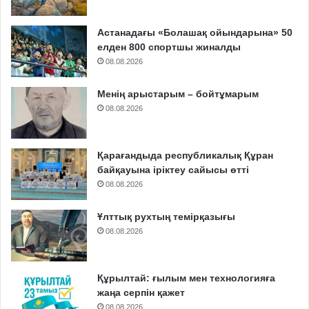
Астанадағы «Болашақ ойындарына» 50
елден 800 спортшы жиналды
08.08.2026
Менің арыстарым – бойтұмарым
08.08.2026
Қарағандыда республикалық Құран
байқауына іріктеу сайысы өтті
08.08.2026
Ұлттық рухтың темірқазығы
08.08.2026
Құрылтай: ғылым мен технологияға
жаңа серпін қажет
08.08.2026