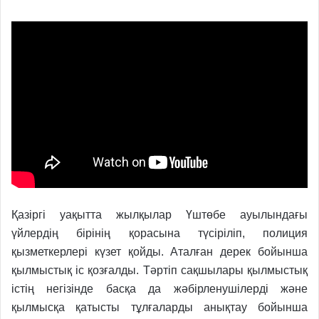
Қазіргі уақытта жылқылар Үштөбе ауылындағы
үйлердің бірінің қорасына түсіріліп, полиция
қызметкерлері күзет қойды. Аталған дерек бойынша
қылмыстық іс қозғалды. Тәртіп сақшылары қылмыстық
істің негізінде басқа да жәбірленушілерді және
қылмысқа қатысты тұлғаларды анықтау бойынша