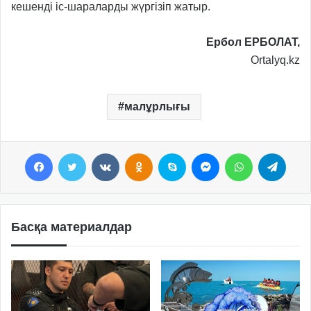
кешенді іс-шараларды жүргізіп жатыр.
Ербол ЕРБОЛАТ,
Ortalyq.kz
малұрлығы
Facebook
Twitter
VKontakte
Odnoklassniki
Skype
Messenger
WhatsApp
Telegram
Басқа материалдар