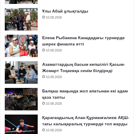
Ұлы Абай ұлықталды
10.08.2026
Елена Рыбакина Канададағы турнирде
ширек финалға өтті
10.08.2026
Азаматтардың басым көпшілігі Қасым-
Жомарт Тоқаевқа сенім білдіреді
10.08.2026
Балқаш маңында жол апатынан екі адам
қаза тапты
10.08.2026
Қарағандылық Алан Құрманғалиев АҚШ-
тағы халықаралық турнирде топ жарды
10.08.2026