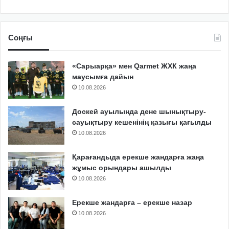
Соңғы
«Сарыарқа» мен Qarmet ЖХК жаңа
маусымға дайын
10.08.2026
Доскей ауылында дене шынықтыру-
сауықтыру кешенінің қазығы қағылды
10.08.2026
Қарағандыда ерекше жандарға жаңа
жұмыс орындары ашылды
10.08.2026
Ерекше жандарға – ерекше назар
10.08.2026