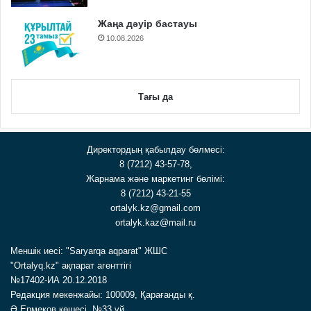
Жаңа дәуір бастауы
10.08.2026
Тағы да
Директордың қабылдау бөлмесі:
8 (7212) 43-57-78,
Жарнама және маркетинг бөлімі:
8 (7212) 43-21-55
ortalyk.kz@gmail.com
ortalyk.kaz@mail.ru
Меншік иесі: "Saryarqa aqparat" ЖШС
"Ortalyq.kz" ақпарат агенттігі
№17402-ИА 20.12.2018
Редакция мекенжайы: 100009, Қарағанды қ.
Ә.Ермеков көшесі, №33 үй.