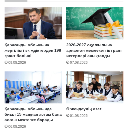
Қарағанды облысына
2026-2027 оқу жылына
жергілікті әкімдіктерден 198
арналған мемлекеттік грант
грант бөлінді
иегерлері анықталды
09.08.2026
07.08.2026
Қарағанды облысында
Өркендеудің өзегі
биыл 15 мыңнан астам бала
01.08.2026
алғаш мектепке барады
06.08.2026