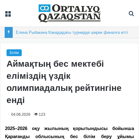
Мәзір
Із
Елена Рыбакина Канададағы турнирде ширек финалға өтті
Білім
Аймақтың бес мектебі
еліміздің үздік
олимпиадалық рейтингіне
енді
04.06.2026
123
2025–2026 оқу жылының қорытындысы бойынша
Қарағанды облысының бес білім беру ұйымы