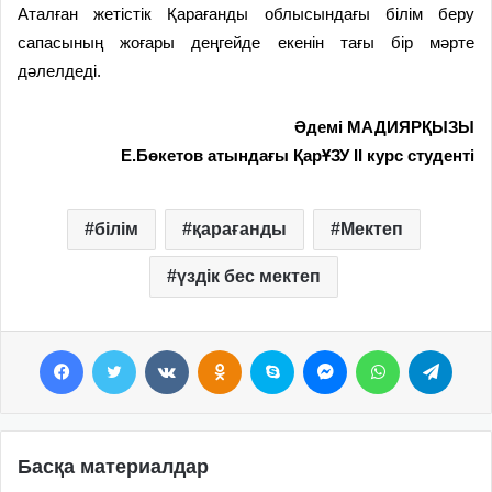
Аталған жетістік Қарағанды облысындағы білім беру
сапасының жоғары деңгейде екенін тағы бір мәрте
дәлелдеді.
Әдемі МАДИЯРҚЫЗЫ
Е.Бөкетов атындағы ҚарҰЗУ ІІ курс студенті
білім
қарағанды
Мектеп
үздік бес мектеп
Facebook
Twitter
VKontakte
Odnoklassniki
Skype
Messenger
WhatsApp
Telegram
Басқа материалдар