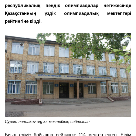
республикалық пәндік олимпиадалар нәтижесінде
Қазақстанның үздік олимпиадалық мектептері
рейтингіне кірді.
Сурет nurmakov.org.kz мектебінің сайтынан
Биыл еліміз бойынша рейтингке 114 мектеп енген. Білім