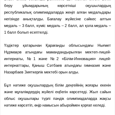
беру ұйымдарының көрсеткіші оқушылардың
республикалық олимпиадаларда жеңіп алған медальдары
негізінде анықталды. Бағалау жүйесіне сәйкес алтын
медаль – 3 балл, күміс медаль – 2 балл, ал қола медаль –
1 балл болып есептелді.
Үздіктер қатарынан Қарағанды облысындағы Нығмет
Нұрмақов атындағы мамандандырылған мектеп-лицей-
интернаты, №1 және №2 «Білім-Инновация» лицей-
интернаттары, Қаныш Сәтбаев атындағы гимназия және
Назарбаев Зияткерлік мектебі орын алды.
Бұл нәтиже оқушылардың білім деңгейінің жоғары екенін
және мұғалімдердің жүйелі еңбегін көрсетеді. Жыл сайын
облыс оқушылары түрлі пәндік олимпиадаларда жақсы
нәтиже көрсетіп, өңір намысын абыроймен қорғап келеді.