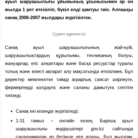
ауыл шаруашылығы ұйымының ұсынысымен әр он
жылда 1 рет өткізіліп, бүкіл елді қамтуы тиіс. Алғашқы
санақ 2006-2007 жылдары жүргізілген.
Сурет egemen.kz
Санақ ауыл шаруашылығының жай-күйі,
шаруашылықтардың құрылымы, техниканың болуы,
жануарлар, егіс алқаптары және басқа ресурстар туралы
толық және өзекті ақпарат алу мақсатында өткізілмек. Бұл
деректер мемлекетке тиімді аграрлық саясат әзірлеуге,
фермерлерді қолдауға және саланы дамытуға септігін
тигізеді.
Санақ екі кезеңде жүргізіледі:
1-31 тамыз – онлайн кезең. Барлық ауыл
шаруашылығы өндірушілері gov.kz сайтында
сауалнамадан өз бетінше өте алады. Бұл жылдам,