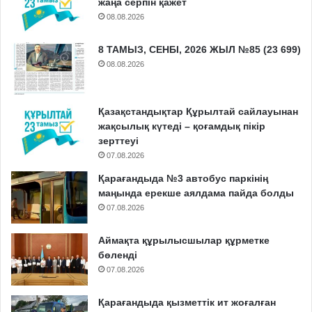
жаңа серпін қажет
08.08.2026
8 ТАМЫЗ, СЕНБІ, 2026 ЖЫЛ №85 (23 699)
08.08.2026
Қазақстандықтар Құрылтай сайлауынан
жақсылық күтеді – қоғамдық пікір
зерттеуі
07.08.2026
Қарағандыда №3 автобус паркінің
маңында ерекше аялдама пайда болды
07.08.2026
Аймақта құрылысшылар құрметке
бөленді
07.08.2026
Қарағандыда қызметтік ит жоғалған