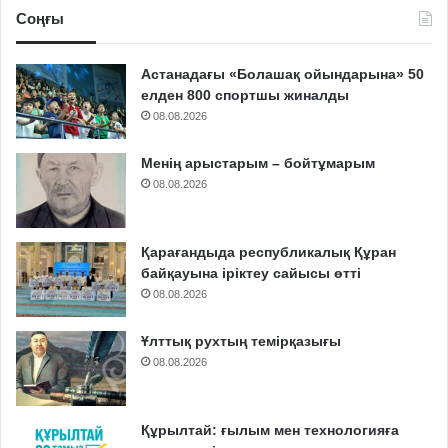
Соңғы
Астанадағы «Болашақ ойындарына» 50
елден 800 спортшы жиналды
08.08.2026
Менің арыстарым – бойтұмарым
08.08.2026
Қарағандыда республикалық Құран
байқауына іріктеу сайысы өтті
08.08.2026
Ұлттық рухтың темірқазығы
08.08.2026
Құрылтай: ғылым мен технологияға