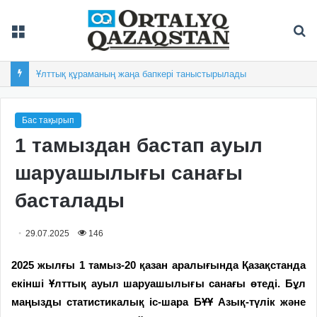
Мәзір
Із
Ұлттық құраманың жаңа бапкері таныстырылады
Бас тақырып
1 тамыздан бастап ауыл
шаруашылығы санағы
басталады
29.07.2025
146
2025 жылғы 1 тамыз-20 қазан аралығында Қазақстанда
екінші Ұлттық ауыл шаруашылығы санағы өтеді. Бұл
маңызды статистикалық іс-шара БҰҰ Азық-түлік және