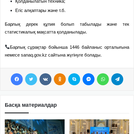
Қолданылатын техника;
Егіс алқаптары және т.б.
Барлық дерек құпия болып табылады және тек
статистикалық мақсатта қолданылады.
Барлық сұрақтар бойынша 1446 байланыс орталығына
немесе sanaq.gov.kz сайтына жүгінуге болады.
Facebook
Twitter
VKontakte
Odnoklassniki
Skype
Messenger
WhatsApp
Telegram
Басқа материалдар