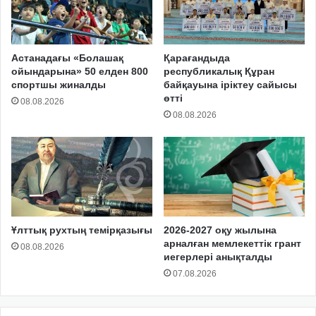
Астанадағы «Болашақ
Қарағандыда
ойындарына» 50 елден 800
республикалық Құран
спортшы жиналды
байқауына іріктеу сайысы
өтті
08.08.2026
08.08.2026
Ұлттық рухтың темірқазығы
2026-2027 оқу жылына
арналған мемлекеттік грант
08.08.2026
иегерлері анықталды
07.08.2026