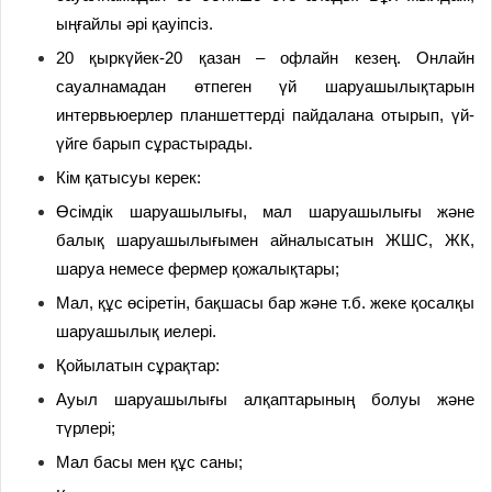
ыңғайлы әрі қауіпсіз.
20 қыркүйек-20 қазан – офлайн кезең. Онлайн
сауалнамадан өтпеген үй шаруашылықтарын
интервьюерлер планшеттерді пайдалана отырып, үй-
үйге барып сұрастырады.
Кім қатысуы керек:
Өсімдік шаруашылығы, мал шаруашылығы және
балық шаруашылығымен айналысатын ЖШС, ЖК,
шаруа немесе фермер қожалықтары;
Мал, құс өсіретін, бақшасы бар және т.б. жеке қосалқы
шаруашылық иелері.
Қойылатын сұрақтар:
Ауыл шаруашылығы алқаптарының болуы және
түрлері;
Мал басы мен құс саны;