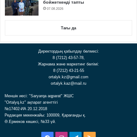
бойжеткенді тапты
07.08.2026
Тағы да
Директордың қабылдау бөлмесі:
8 (7212) 43-57-78,
Жарнама және маркетинг бөлімі:
8 (7212) 43-21-55
ortalyk.kz@gmail.com
ortalyk.kaz@mail.ru
Меншік иесі: "Saryarqa aqparat" ЖШС
"Ortalyq.kz" ақпарат агенттігі
№17402-ИА 20.12.2018
Редакция мекенжайы: 100009, Қарағанды қ.
Ә.Ермеков көшесі, №33 үй.