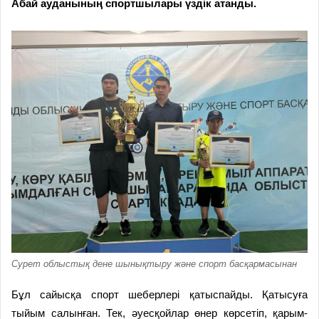
Абай ауданының спортшылары үздік атанды.
Сурет облыстық дене шынықтыру және спорт басқармасынан
Бұл сайысқа спорт шеберлері қатыспайды. Қатысуға
тыйым салынған. Тек, әуесқойлар өнер көрсетіп, қарым-