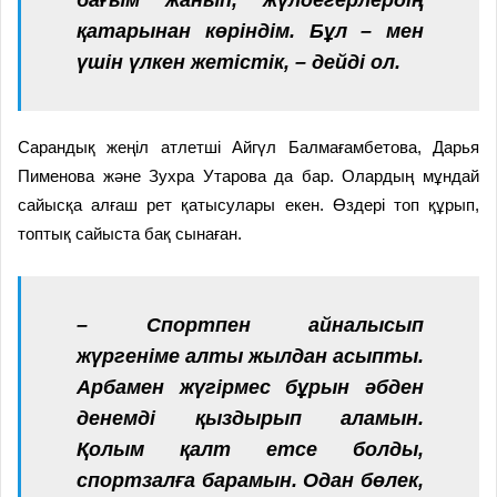
қатарынан көріндім. Бұл – мен
үшін үлкен жетістік, – дейді ол.
Сарандық жеңіл атлетші Айгүл Балмағамбетова, Дарья
Пименова және Зухра Утарова да бар. Олардың мұндай
сайысқа алғаш рет қатысулары екен. Өздері топ құрып,
топтық сайыста бақ сынаған.
– Спортпен айналысып
жүргеніме алты жылдан асыпты.
Арбамен жүгірмес бұрын әбден
денемді қыздырып аламын.
Қолым қалт етсе болды,
спортзалға барамын. Одан бөлек,