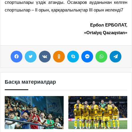
спортшылары үздік атанды. Осакаров ауданынан келген
спортшылар – ІІ орын, қарқаралылықтар ІІІ орын иеленді7
Ербол ЕРБОЛАТ,
«Ortalyq Qazaqstan»
Facebook
Twitter
VKontakte
Odnoklassniki
Skype
Messenger
WhatsApp
Telegram
Басқа материалдар