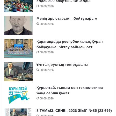
елден 800 спортшы жиналды
08.08.2026
Менің арыстарым – бойтұмарым
08.08.2026
Қарағандыда республикалық Құран
байқауына іріктеу сайысы өтті
08.08.2026
Ұлттық рухтың темірқазығы
08.08.2026
Құрылтай: ғылым мен технологияға
жаңа серпін қажет
08.08.2026
8 ТАМЫЗ, СЕНБІ, 2026 ЖЫЛ №85 (23 699)