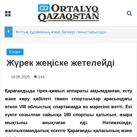
Мәзір
Із
Ұлттық құраманың жаңа бапкері таныстырылады
Спорт
Жүрек жеңіске жетелейді
18.05.2025
143
Қарағандыда ті­рек-қимыл аппараты зақым­данған, есту
және көру қабілеті төмен спортшылар ара­сындағы
өткен VIII об­лыстық спартакиада өз мәресіне жетті. Екі
күнге созылған сайысқа 180 спортшы қатысып, өзара
мықтыны анықтаған еді. Нәтижесінде,
жалпыкомандалық есепте Қарағанды қаласының және