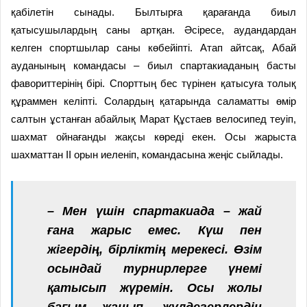
қабілетін сынады. Былтырға қарағанда биыл
қатысушылардың саны артқан. Әсіресе, аудандардан
келген спортшылар саны көбейіпті. Атап айтсақ, Абай
ауданының командасы – биыл спартакиаданың басты
фавориттерінің бірі. Спорттың бес түрінен қатысуға толық
құраммен келіпті. Солардың қатарында саламатты өмір
салтын ұстанған абайлық Марат Құстаев велосипед теуіп,
шахмат ойнағанды жақсы көреді екен. Осы жарыста
шахматтан ІІ орын иеленіп, командасына жеңіс сыйлады.
– Мен үшін спартакиада – жай
ғана жарыс емес. Күш пен
жігердің, бірліктің мерекесі. Өзім
осындай турнирлерге үнемі
қатысып жүремін. Осы жолы
бағым жанып, жүлдегерлердің