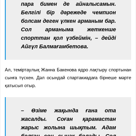
пара бимен де айналысамын.
Белгілі бір дәрежеде чемпион
болсам деген үлкен арманым бар.
Сол арманыма жеткенше
спорттан қол үзбеймін, – дейді
Айгүл Балмағамбетова.
Ал, теміртаулық Жанна Бакенова ядро лақтыру спортынан
сынға түскен. Дәл осындай спартакиадаға бірнеше мәрте
қатысып отыр.
– Өзіме жақында ғана ота
жасалды. Соған қарамастан
жарыс жолына шықтым. Адам
болған соң сынақ болады. Сол