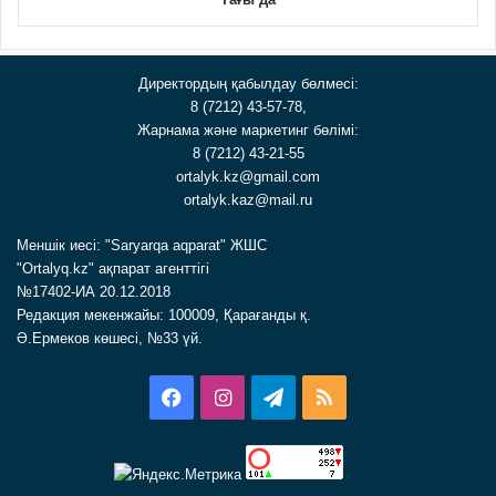
Директордың қабылдау бөлмесі:
8 (7212) 43-57-78,
Жарнама және маркетинг бөлімі:
8 (7212) 43-21-55
ortalyk.kz@gmail.com
ortalyk.kaz@mail.ru
Меншік иесі: "Saryarqa aqparat" ЖШС
"Ortalyq.kz" ақпарат агенттігі
№17402-ИА 20.12.2018
Редакция мекенжайы: 100009, Қарағанды қ.
Ә.Ермеков көшесі, №33 үй.
Facebook
Instagram
Telegram
RSS