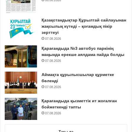
08.08.2026
Қазақстандықтар Құрылтай сайлауынан
жақсылық күтеді – қоғамдық пікір
зерттеуі
07.08.2026
Қарағандыда №3 автобус паркінің
маңында ерекше аялдама пайда болды
07.08.2026
Аймақта құрылысшылар құрметке
бөленді
07.08.2026
Қарағандыда қызметтік ит жоғалған
бойжеткенді тапты
07.08.2026
Тағы да