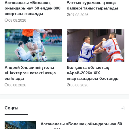
Астанадағы «Болашақ
Ұлттық құраманың жаңа
ойындарына» 50 елден 800
бапкері таныстырылады
спортшы жиналды
07.08.2026
08.08.2026
Андрей Ульшиннің голы
Балқашта облыстық
«Шахтерге» кезекті жеңіс
«Арай-2026» XIX
сыйлады
спартакиадасы басталды
06.08.2026
06.08.2026
Соңғы
Астанадағы «Болашақ ойындарына» 50