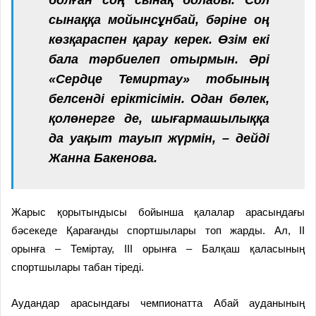
сынаққа мойынсұнбай, бәріне оң
көзқараспен қарау керек. Өзім екі
бала тәрбиелеп отырмын. Әрі
«Сердце Темиртау» тобының
белсенді еріктісімін. Одан бөлек,
қолөнерге де, шығармашылыққа
да уақыт тауып жүрмін, – дейді
Жанна Бакенова.
Жарыс қорытындысы бойынша қалалар арасындағы
бәсекеде Қарағанды спортшылары топ жарды. Ал, ІІ
орынға – Теміртау, ІІІ орынға – Балқаш қаласының
спортшылары табан тіреді.
Аудандар арасындағы чемпионатта Абай ауданының