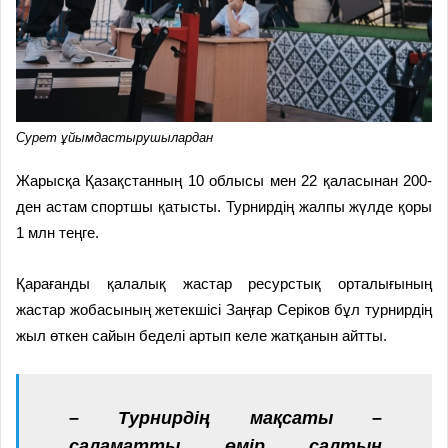
Сурет ұйымдастырушылардан
Жарысқа Қазақстанның 10 облысы мен 22 қаласынан 200-
ден астам спортшы қатысты. Турнирдің жалпы жүлде қоры
1 млн теңге.
Қарағанды қалалық жастар ресурстық орталығының
жастар жобасының жетекшісі Заңғар Серіков бұл турнирдің
жыл өткен сайын беделі артып келе жатқанын айтты.
– Турнирдің мақсаты –
саламатты өмір салтын