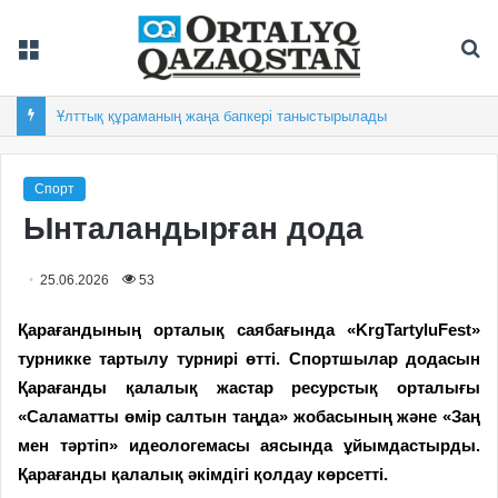
Мәзір
Із
Ұлттық құраманың жаңа бапкері таныстырылады
Спорт
Ынталандырған дода
25.06.2026
53
Қарағандының орталық саябағында «KrgTartyluFest»
турникке тартылу турнирі өтті. Спортшылар додасын
Қарағанды қалалық жастар ресурстық орталығы
«Саламатты өмір салтын таңда» жобасының және «Заң
мен тәртіп» идеологемасы аясында ұйымдастырды.
Қарағанды қалалық әкімдігі қолдау көрсетті.