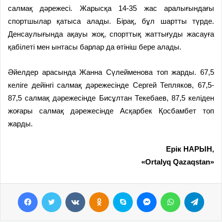
салмақ дәрежесі. Жарысқа 14-35 жас аралығындағы
спортшылар қатыса алады. Бірақ, бұл шартты түрде.
Денсаулығында ақауы жоқ, спорттық жаттығуды жасауға
қабілеті мен ынтасы барлар да өтініш бере алады.
Әйелдер арасында Жанна Сүлейменова топ жарды. 67,5
келіге дейінгі салмақ дәрежесінде Сергей Тепляков, 67,5-
87,5 салмақ дәрежесінде Бисұлтан Текебаев, 87,5 келіден
жоғары салмақ дәрежесінде Асқарбек Қосбамбет топ
жарды.
Ерік НАРЫН,
«Ortalyq Qazaqstan»
Facebook
Twitter
VKontakte
Odnoklassniki
Skype
Messenger
WhatsApp
Telegram