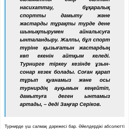
насихаттау, бұқаралық
спортты дамыту және
жастарды тұрақты түрде дене
шынықтырумен айналысуға
ынталандыру. Жалпы, бұл спорт
түріне қызығатын жастардың
көп екенін айтқым келеді.
Турнирге тіркеу кезінде ұзын-
сонар кезек болады. Соған қарап
тұрып қуанамыз және осы
турнирдің ауқымын кеңейтіп,
дамытуға деген ынтамыз
артады, – деді Заңғар Серіков.
Турнирде үш салмақ дәрежесі бар. Әйелдердікі абсолютті