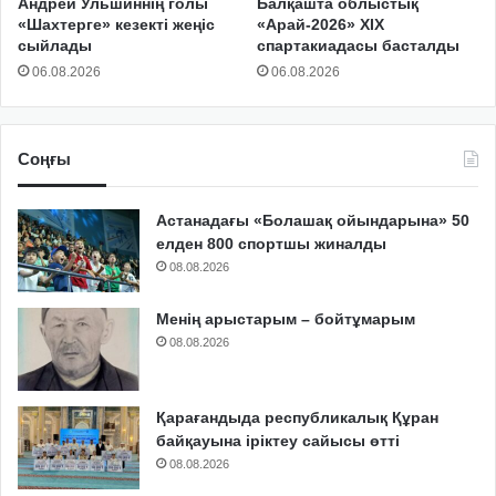
Андрей Ульшиннің голы
Балқашта облыстық
«Шахтерге» кезекті жеңіс
«Арай-2026» XIX
сыйлады
спартакиадасы басталды
06.08.2026
06.08.2026
Соңғы
Астанадағы «Болашақ ойындарына» 50
елден 800 спортшы жиналды
08.08.2026
Менің арыстарым – бойтұмарым
08.08.2026
Қарағандыда республикалық Құран
байқауына іріктеу сайысы өтті
08.08.2026