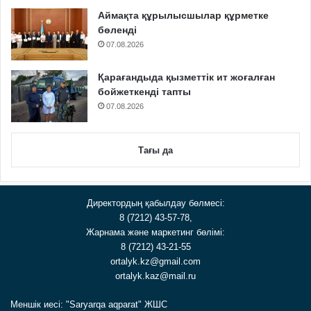
Аймақта құрылысшылар құрметке
бөленді
07.08.2026
Қарағандыда қызметтік ит жоғалған
бойжеткенді тапты
07.08.2026
Тағы да
Директордың қабылдау бөлмесі:
8 (7212) 43-57-78,
Жарнама және маркетинг бөлімі:
8 (7212) 43-21-55
ortalyk.kz@gmail.com
ortalyk.kaz@mail.ru
Меншік иесі: "Saryarqa aqparat" ЖШС