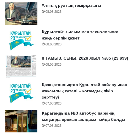
Ұлттық рухтың темірқазығы
08.08.2026
Құрылтай: ғылым мен технологияға
жаңа серпін қажет
08.08.2026
8 ТАМЫЗ, СЕНБІ, 2026 ЖЫЛ №85 (23 699)
08.08.2026
Қазақстандықтар Құрылтай сайлауынан
жақсылық күтеді – қоғамдық пікір
зерттеуі
07.08.2026
Қарағандыда №3 автобус паркінің
маңында ерекше аялдама пайда болды
07.08.2026