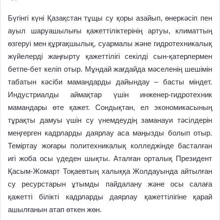
Бүгінгі күні Қазақстан тұщы су қоры азайып, өнеркәсіп пен
ауыл шаруашылығы қажеттіліктерінің артуы, климаттың
өзгеруі мен құрғақшылық, суармалы және гидротехникалық
жүйелерді жаңғырту қажеттілігі секілді сын-қатерлермен
бетпе-бет келіп отыр. Мұндай жағдайда мәселенің шешімін
табатын кәсіби мамандарды дайындау – басты міндет.
Индустриалды аймақтар үшін инженер-гидротехник
мамандары өте қажет. Сондықтан, ел экономикасының
тұрақты дамуы үшін су үнемдеудің заманауи тәсілдерін
меңгерген кадрларды даярлау аса маңызды болып отыр.
Теміртау жоғары политехникалық колледжінде басталған
игі жоба осы үдеден шықты. Аталған орталық Президент
Қасым-Жомарт Тоқаевтың халыққа Жолдауында айтылған
су ресурстарын ұтымды пайдалану және осы салаға
қажетті білікті кадрларды даярлау қажеттілігіне қарай
ашылғанын атап өткен жөн.