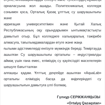
орналасуына жол ашады. Политехникалық колледж
сонымен қоса, Орталық Қазақ ұлттық су шаруашылығы
және
ирригация университетімен және Қытай Халық
Республикасының оқу орындарымен ынтымақтастықты
дамытып отыр. Бұл колледжге халықаралық тәжірибе
алмасуға, тағылымдамалардан өтуге және жаңа
ғылыми әдістемелерді енгізуге мүмкіндік береді. Теміртауда
ашылған Су шаруашылығы орталығы – индустриалды
аймақ үшін ғана емес, еліміздің су қауіпсіздігі мәселелерін
шешуге бағытталған
алғашқы қадам. Ұлттық деңгейде ашылған «AquaLab»
орталығы еліміздің басқа да өңірлеріндегі су
шаруашылығын дамытуға үлгі болмақ.
Гүлнұр СЕРІКЖАНҚЫЗЫ
«Ortalyq Qazaqstan»