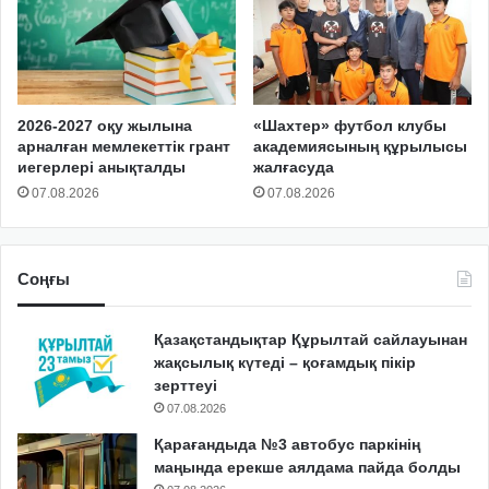
2026-2027 оқу жылына
«Шахтер» футбол клубы
арналған мемлекеттік грант
академиясының құрылысы
иегерлері анықталды
жалғасуда
07.08.2026
07.08.2026
Соңғы
Қазақстандықтар Құрылтай сайлауынан
жақсылық күтеді – қоғамдық пікір
зерттеуі
07.08.2026
Қарағандыда №3 автобус паркінің
маңында ерекше аялдама пайда болды