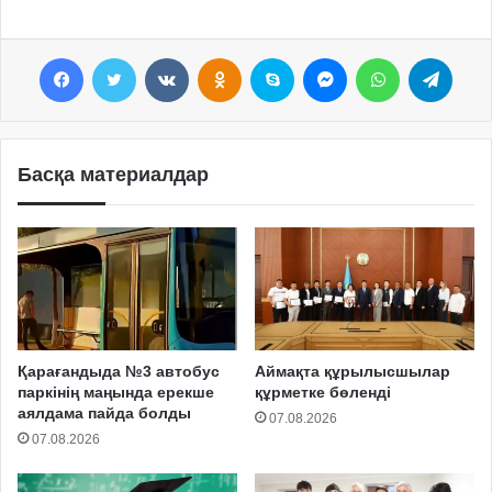
Facebook
Twitter
VKontakte
Odnoklassniki
Skype
Messenger
WhatsApp
Telegram
Басқа материалдар
Қарағандыда №3 автобус
Аймақта құрылысшылар
паркінің маңында ерекше
құрметке бөленді
аялдама пайда болды
07.08.2026
07.08.2026