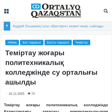
Мәзір
Із
Андрей Ульшиннің голы «Шахтерге» кезекті жеңіс сыйлады
Аймақ
Бас тақырып
Басты тақырып
Теміртау
Теміртау жоғары
политехникалық
колледжінде су орталығы
ашылды
01.11.2025
73
Теміртау жоғары политехникалық колледжінде
Қазақстандағы алғашқы мамандандырылған