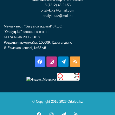
8 (7212) 43-21-55
ortalyk.kz@gmail.com
ortalyk.kaz@mail.ru
Меншік иесі: "Saryarqa aqparat" ЖШС
"Ortalyq.kz" ақпарат агенттігі
№17402-ИА 20.12.2018
Редакция мекенжайы: 100009, Қарағанды қ.
Ә.Ермеков көшесі, №33 үй.
Facebook
Instagram
Telegram
RSS
© Copyright 2016-2026 Ortalyq.kz
Facebook
Instagram
Telegram
RSS