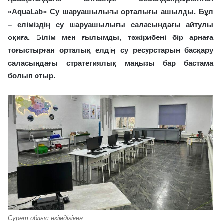
«AquaLab» Су шаруашылығы орталығы ашылды. Бұл
– еліміздің су шаруашылығы саласындағы айтулы
оқиға. Білім мен ғылымды, тәжірибені бір арнаға
тоғыстырған орталық елдің су ресурстарын басқару
саласындағы стратегиялық маңызы бар бастама
болып отыр.
Сурет облыс әкімдігінен