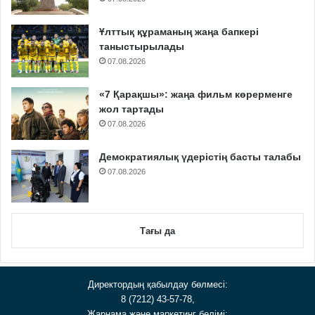
Ұлттық құраманың жаңа бапкері
таныстырылады
07.08.2026
«7 Қарақшы»: жаңа фильм көрерменге
жол тартады
07.08.2026
Демократиялық үдерістің басты талабы
07.08.2026
Тағы да
Директордың қабылдау бөлмесі:
8 (7212) 43-57-78,
Жарнама және маркетинг бөлімі: