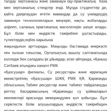
талдау зертханасы және заманауи оқу-практикалық база
мен зертханалық стендтер енді. Мұнда студенттер де,
қайта даярлаудан өтетін мамандар да су үнемдеудің
заманауи технологияларын меңгеріп, нақты жобаларды
әзірлеп, саланың практикалық мәселелерін шеше алады.
Бұл білім мен өндірістік тәжірибені ұштастырады,
түлектердің еңбек нарығына
жақындығын арттырады. Маңызды бастамада өнеркәсіп
пен ғылым тоғыспақ. Орталықтың ашылу салтанатында
колледж бен саладағы ірі ұйымдар, атап айтқанда, «Қаныш
Сәтбаев атындағы канал» РМК
«Қазсушар» филиалы, Су ресурстары және ирригация
министрлігінің «Қазсушар» ШЖҚ РМК ҚФ, Қарағанды
облысының Табиғи ресурстар және табиғат пайдалануды
реттеу басқармасының «Қарағанды су қоймалары»
мекемелері арасында меморандумға қол қойылды. Бұл
серіктестік білім алушылардың өндірістік тәжірибеден
өтуіне, инновацияларды енгізуге және түлектердің жұмысқа