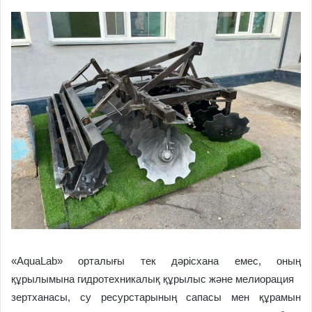
«AquaLab» орталығы тек дәрісхана емес, оның
құрылымына гидротехникалық құрылыс және мелиорация
зертханасы, су ресурстарының сапасы мен құрамын