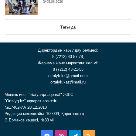
05.08.2026
Тағы да
Директордың қабылдау бөлмесі:
8 (7212) 43-57-78,
Жарнама және маркетинг бөлімі:
8 (7212) 43-21-55
ortalyk.kz@gmail.com
ortalyk.kaz@mail.ru
Меншік иесі: "Saryarqa aqparat" ЖШС
"Ortalyq.kz" ақпарат агенттігі
№17402-ИА 20.12.2018
Редакция мекенжайы: 100009, Қарағанды қ.
Ә.Ермеков көшесі, №33 үй.