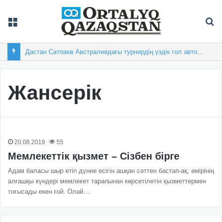
Мәзір
Із
Дастан Сатпаев Австралиядағы турнирдің үздік гол авторы атанды
Жансерік
20.08.2019
55
Мемлекеттік қызмет – Сізбен бірге
Адам баласы шыр етіп дүние есігін ашқан сәттен бастап-ақ, өмірінің
алғашқы күндері мемлекет тарапынан көрсетілетін қызметтермен
тоғысады екен ғой. Олай…