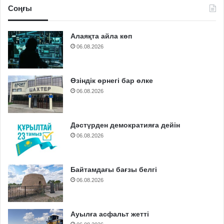
Соңғы
Алаяқта айла көп
06.08.2026
Өзіндік өрнегі бар өлке
06.08.2026
Дәстүрден демократияға дейін
06.08.2026
Байтамдағы бағзы белгі
06.08.2026
Ауылға асфальт жетті