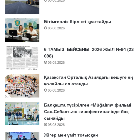
06.08.2026
Бітімгерлік бірлікті қуаттайды
06.08.2026
6 ТАМЫЗ, БЕЙСЕНБІ, 2026 ЖЫЛ №84 (23
698)
06.08.2026
Қазақстан Орталық Азиядағы көшуге ең
қолайлы ел атанды
05.08.2026
Балқашта түсірілген «Mūğalım» фильмі
Сан-Себастьян кинофестивалінде бақ
сынайды
05.08.2026
Жігер мен үміт тоғысқан