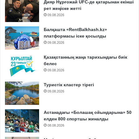
Дияр Нұрғожай UFC-де қатарынан екінші
рет жеңіске жетті
09.08.2026
Балқашта «RentBalkhash.kz»
платформасы іске қосылды
09.08.2026
Қазақстанның жаңа тарихындағы биік
белес
09.08.2026
Туристік кластер тірегі
09.08.2026
Астанадағы «Болашақ ойындарына» 50
елден 800 спортшы жиналды
08.08.2026