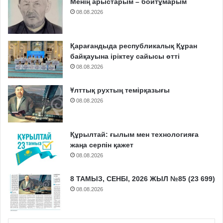
Менің арыстарым – бойтұмарым
08.08.2026
Қарағандыда республикалық Құран
байқауына іріктеу сайысы өтті
08.08.2026
Ұлттық рухтың темірқазығы
08.08.2026
Құрылтай: ғылым мен технологияға
жаңа серпін қажет
08.08.2026
8 ТАМЫЗ, СЕНБІ, 2026 ЖЫЛ №85 (23 699)
08.08.2026