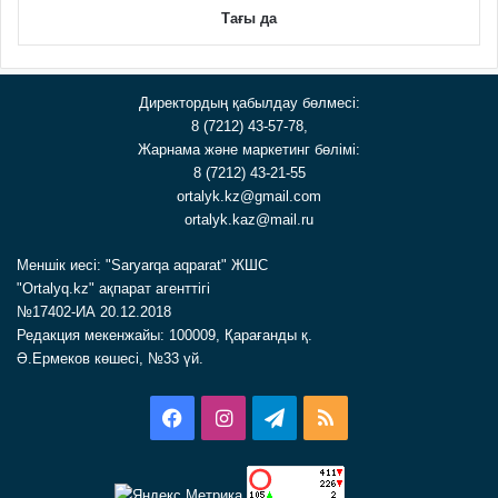
Тағы да
Директордың қабылдау бөлмесі:
8 (7212) 43-57-78,
Жарнама және маркетинг бөлімі:
8 (7212) 43-21-55
ortalyk.kz@gmail.com
ortalyk.kaz@mail.ru
Меншік иесі: "Saryarqa aqparat" ЖШС
"Ortalyq.kz" ақпарат агенттігі
№17402-ИА 20.12.2018
Редакция мекенжайы: 100009, Қарағанды қ.
Ә.Ермеков көшесі, №33 үй.
Facebook
Instagram
Telegram
RSS