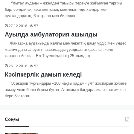
Ұлытау ауданы – ежелден тамыры тереңге жайылған тарихы
бар, сондай-ақ, көшпелі қазақ мемлекетінде хандар мен
сұлтандардың, батырлар мен билердің…
27.12.2016
57
Ауылда амбулатория ашылды
Жаңаарқа ауданында жалпы мемлекеттің даму үрдісімен үндес
мазмұндағы әлеуетті шаралардың үздіксіз атқарылып келе
жатқаны белгілі. Ел Тәуелсіздігінің 25 жылдық…
26.12.2016
52
Кәсіпкерлік дамып келеді
Осакаров тұрғындары «100 нақты қадам» ұлт жоспарын жүзеге
асыру үшін белін бекем буған. Аталмыш бағдарлама өз нәтижесін
бере бастаған.…
Соңғы