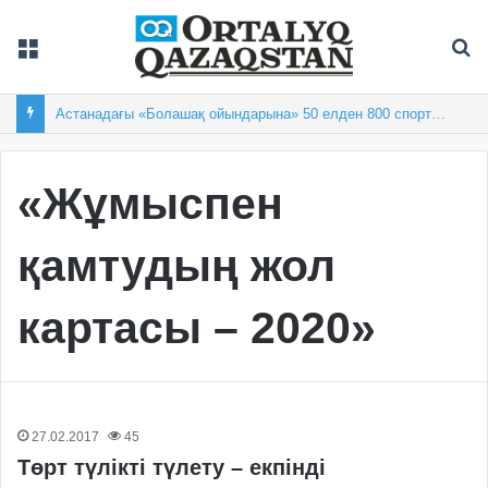
Мәзір
Із
Астанадағы «Болашақ ойындарына» 50 елден 800 спортшы жиналды
«Жұмыспен
қамтудың жол
картасы – 2020»
27.02.2017
45
Төрт түлiктi түлету – екпінді