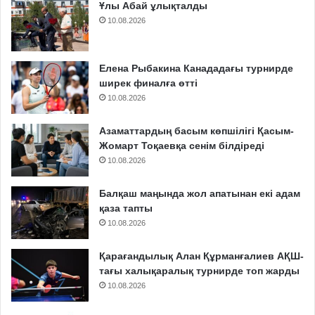
Ұлы Абай ұлықталды
10.08.2026
Елена Рыбакина Канададағы турнирде
ширек финалға өтті
10.08.2026
Азаматтардың басым көпшілігі Қасым-
Жомарт Тоқаевқа сенім білдіреді
10.08.2026
Балқаш маңында жол апатынан екі адам
қаза тапты
10.08.2026
Қарағандылық Алан Құрманғалиев АҚШ-
тағы халықаралық турнирде топ жарды
10.08.2026