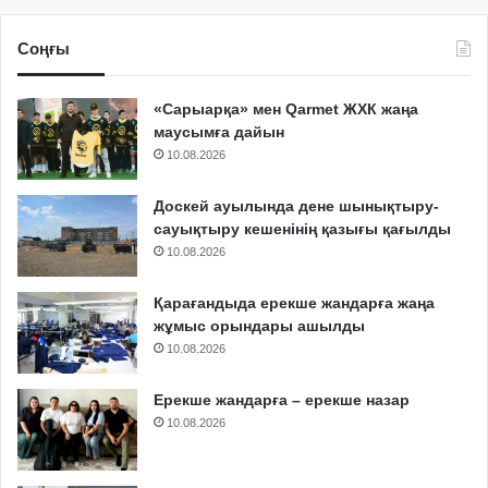
Соңғы
«Сарыарқа» мен Qarmet ЖХК жаңа
маусымға дайын
10.08.2026
Доскей ауылында дене шынықтыру-
сауықтыру кешенінің қазығы қағылды
10.08.2026
Қарағандыда ерекше жандарға жаңа
жұмыс орындары ашылды
10.08.2026
Ерекше жандарға – ерекше назар
10.08.2026