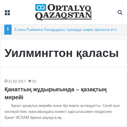
Мәзір
Із
Елена Рыбакина Канададағы турнирде ширек финалға өтті
Уилмингтон қаласы
21.02.2017
52
Қанаттың жұдырығында – қазақтың
мерейі
Қанат қазақтың мерейін және бір мәрте аспандатты. Сенбі күні
кәсіпқой бокс мансабындағы кезекті қарсыласымен кездескен
Қанат ИСЛАМ бірінші раундта-ақ…