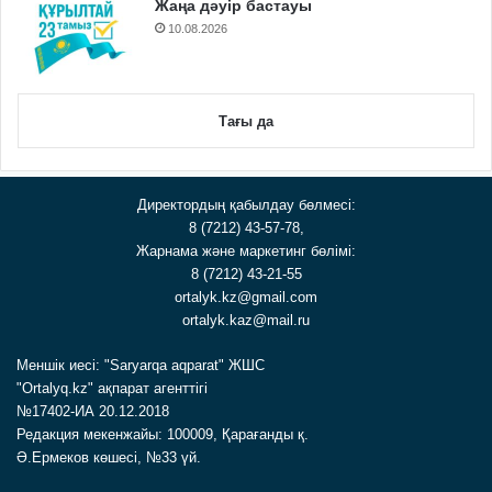
Жаңа дәуір бастауы
10.08.2026
Тағы да
Директордың қабылдау бөлмесі:
8 (7212) 43-57-78,
Жарнама және маркетинг бөлімі:
8 (7212) 43-21-55
ortalyk.kz@gmail.com
ortalyk.kaz@mail.ru
Меншік иесі: "Saryarqa aqparat" ЖШС
"Ortalyq.kz" ақпарат агенттігі
№17402-ИА 20.12.2018
Редакция мекенжайы: 100009, Қарағанды қ.
Ә.Ермеков көшесі, №33 үй.