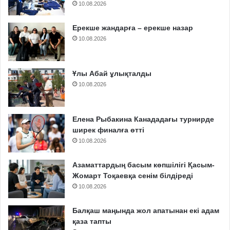
10.08.2026
Ерекше жандарға – ерекше назар
10.08.2026
Ұлы Абай ұлықталды
10.08.2026
Елена Рыбакина Канададағы турнирде
ширек финалға өтті
10.08.2026
Азаматтардың басым көпшілігі Қасым-
Жомарт Тоқаевқа сенім білдіреді
10.08.2026
Балқаш маңында жол апатынан екі адам
қаза тапты