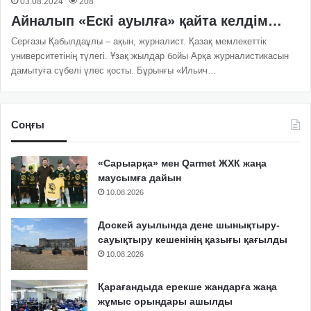
03.08.2024
208
Айналып «Ескі ауылға» қайта келдім…
Серғазы Қабылдаұлы – ақын, журналист. Қазақ мемлекеттік
университетінің түлегі. Ұзақ жылдар бойы Арқа журналис­тикасын
дамытуға сүбелі үлес қосты. Бұрынғы «Ильич…
Соңғы
«Сарыарқа» мен Qarmet ЖХК жаңа
маусымға дайын
10.08.2026
Доскей ауылында дене шынықтыру-
сауықтыру кешенінің қазығы қағылды
10.08.2026
Қарағандыда ерекше жандарға жаңа
жұмыс орындары ашылды