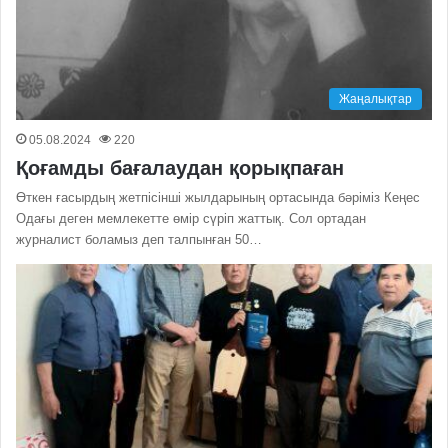
Жаңалықтар
05.08.2024
220
Қоғамды бағалаудан қорықпаған
Өткен ғасырдың жетпісінші жылдарының ортасында бәріміз Кеңес
Одағы деген мемлекетте өмір сүріп жаттық. Сол ортадан
журналист боламыз деп талпынған 50…