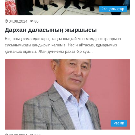
Жаңалықтар
04.08.2024
80
Дархан даласының жыршысы
Біз, оның замандастары, таңғы шықтай мөп-мөлдір жырларына
сусынымызды қандырып келеміз. Несін айтасыз, құмарымыз
қанғанша оқимыз. Жан дүниеміз рахат бір күй…
Ресми