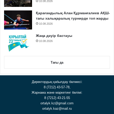
10.08.2026
Қарағандылық Алан Құрманғалиев АҚШ-
тағы халықаралық турнирде топ жарды
10.08.2026
Жаңа дәуір бастауы
10.08.2026
Тағы да
Директордың қабылдау бөлмесі:
8 (7212) 43-57-78,
Жарнама және маркетинг бөлімі:
8 (7212) 43-21-55
ortalyk.kz@gmail.com
ortalyk.kaz@mail.ru