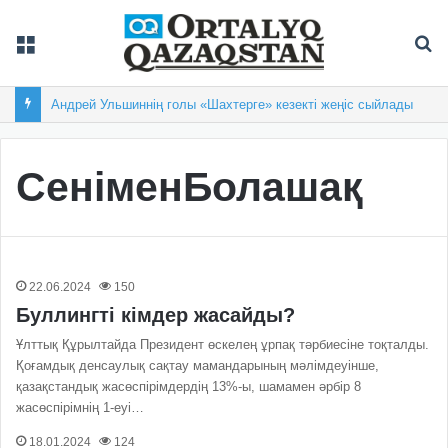
Мәзір
Із
Андрей Ульшиннің голы «Шахтерге» кезекті жеңіс сыйлады
СеніменБолашақ
22.06.2024
150
Буллингті кімдер жасайды?
Ұлттық Құрылтайда Президент өскелең ұрпақ тәрбиесіне тоқталды.
Қоғамдық денсаулық сақтау мамандарының мәлімдеуінше,
қазақстандық жасөспірімдердің 13%-ы, шамамен әрбір 8
жасөспірімнің 1-еуі…
18.01.2024
124