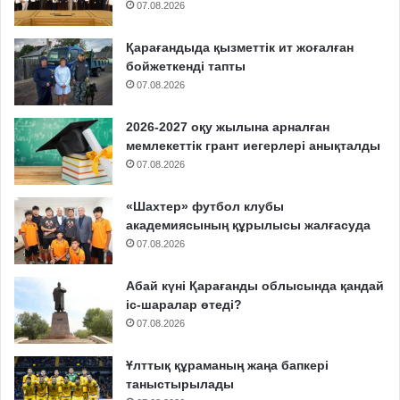
07.08.2026
Қарағандыда қызметтік ит жоғалған
бойжеткенді тапты
07.08.2026
2026-2027 оқу жылына арналған
мемлекеттік грант иегерлері анықталды
07.08.2026
«Шахтер» футбол клубы
академиясының құрылысы жалғасуда
07.08.2026
Абай күні Қарағанды облысында қандай
іс-шаралар өтеді?
07.08.2026
Ұлттық құраманың жаңа бапкері
таныстырылады