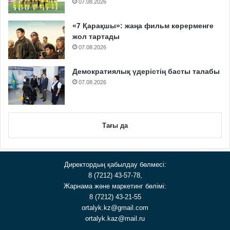
07.08.2026
«7 Қарақшы»: жаңа фильм көрерменге
жол тартады
07.08.2026
Демократиялық үдерістің басты талабы
07.08.2026
Тағы да
Директордың қабылдау бөлмесі:
8 (7212) 43-57-78,
Жарнама және маркетинг бөлімі:
8 (7212) 43-21-55
ortalyk.kz@gmail.com
ortalyk.kaz@mail.ru