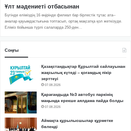
Ұлт мәдениеті отбасынан
Бүгінде еліміздің 16 өңірінде филиал бар бірлестік тұтас ата-­
аналар қауымдастығына топтасып, ортақ мақсатқа қол жеткізуде.
Еліміз бойынша түрлі салаларда 250-ден…
Соңғы
Қазақстандықтар Құрылтай сайлауынан
жақсылық күтеді – қоғамдық пікір
зерттеуі
07.08.2026
Қарағандыда №3 автобус паркінің
маңында ерекше аялдама пайда болды
07.08.2026
Аймақта құрылысшылар құрметке
бөленді