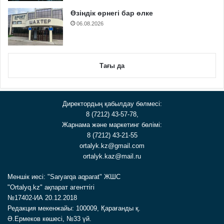
Өзіндік өрнегі бар өлке
06.08.2026
Тағы да
Директордың қабылдау бөлмесі:
8 (7212) 43-57-78,
Жарнама және маркетинг бөлімі:
8 (7212) 43-21-55
ortalyk.kz@gmail.com
ortalyk.kaz@mail.ru
Меншік иесі: "Saryarqa aqparat" ЖШС
"Ortalyq.kz" ақпарат агенттігі
№17402-ИА 20.12.2018
Редакция мекенжайы: 100009, Қарағанды қ.
Ә.Ермеков көшесі, №33 үй.