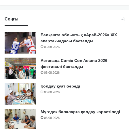
Соңғы
Балқашта облыстық «Арай-2026» XIX
спартакиадасы басталды
06.08.2026
Астанада Comic Con Astana 2026
фестивалі басталды
06.08.2026
Қолдау қуат береді
06.08.2026
Мүгедек балаларға қолдау көрсетіледі
06.08.2026