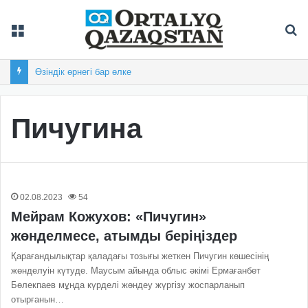
Мәзір
Із
Өзіндік өрнегі бар өлке
Пичугина
02.08.2023
54
Мейрам Кожухов: «Пичугин»
жөнделмесе, атымды беріңіздер
Қарағандылықтар қаладағы тозығы жеткен Пичугин көшесінің
жөнделуін күтуде. Маусым айында облыс әкімі Ермағанбет
Бөлекпаев мұнда күрделі жөндеу жүргізу жоспарланып
отырғанын…