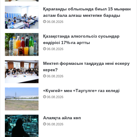
Қарағанды облысында биыл 15 мыңнан
астам бала алғаш мектепке барады
06.08.2026
Қазақстанда алкогольсіз сусындар
өндірісі 17%-ға артты
06.08.2026
Мектеп формасын таңдауда нені ескеру
керек?
06.08.2026
«Күнгей» мен «Таугүлге» газ келеді
06.08.2026
Алаяқта айла көп
06.08.2026