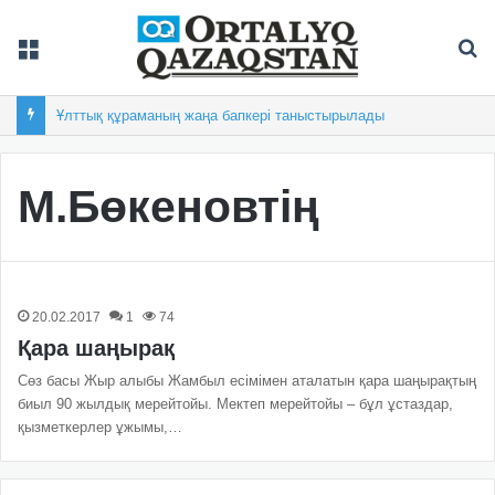
Мәзір
Із
Ұлттық құраманың жаңа бапкері таныстырылады
М.Бөкеновтің
20.02.2017
1
74
Қара шаңырақ
Сөз басы Жыр алыбы Жамбыл есімімен аталатын қара шаңырақтың
биыл 90 жылдық мерейтойы. Мектеп мерейтойы – бұл ұстаздар,
қызметкерлер ұжымы,…