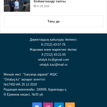
бойжеткенді тапты
07.08.2026
Тағы да
Директордың қабылдау бөлмесі:
8 (7212) 43-57-78,
Жарнама және маркетинг бөлімі:
8 (7212) 43-21-55
ortalyk.kz@gmail.com
ortalyk.kaz@mail.ru
Меншік иесі: "Saryarqa aqparat" ЖШС
"Ortalyq.kz" ақпарат агенттігі
№17402-ИА 20.12.2018
Редакция мекенжайы: 100009, Қарағанды қ.
Ә.Ермеков көшесі, №33 үй.