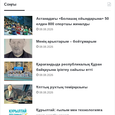
Соңғы
Астанадағы «Болашақ ойындарына» 50
елден 800 спортшы жиналды
08.08.2026
Менің арыстарым – бойтұмарым
08.08.2026
Қарағандыда республикалық Құран
байқауына іріктеу сайысы өтті
08.08.2026
Ұлттық рухтың темірқазығы
08.08.2026
Құрылтай: ғылым мен технологияға