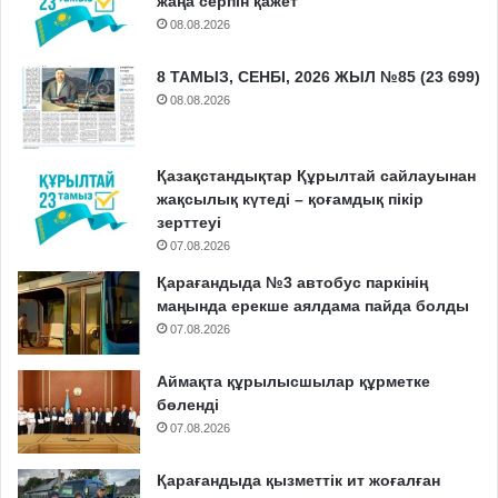
жаңа серпін қажет
08.08.2026
8 ТАМЫЗ, СЕНБІ, 2026 ЖЫЛ №85 (23 699)
08.08.2026
Қазақстандықтар Құрылтай сайлауынан
жақсылық күтеді – қоғамдық пікір
зерттеуі
07.08.2026
Қарағандыда №3 автобус паркінің
маңында ерекше аялдама пайда болды
07.08.2026
Аймақта құрылысшылар құрметке
бөленді
07.08.2026
Қарағандыда қызметтік ит жоғалған