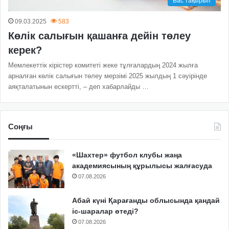
Бас тақырып
09.03.2025
583
Көлік салығын қашанға дейін төлеу
керек?
Мемлекеттік кірістер комитеті жеке тұлғалардың 2024 жылға
арналған көлік салығын төлеу мерзімі 2025 жылдың 1 сәуірінде
аяқталатынын ескертті, – деп хабарлайды …
Соңғы
«Шахтер» футбол клубы жаңа
академиясының құрылысы жалғасуда
07.08.2026
Абай күні Қарағанды облысында қандай
іс-шаралар өтеді?
07.08.2026