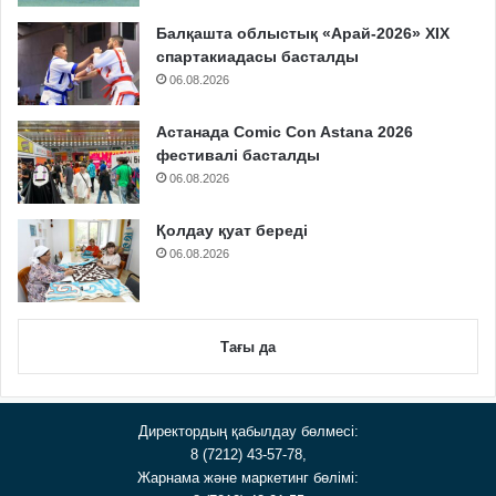
Балқашта облыстық «Арай-2026» XIX
спартакиадасы басталды
06.08.2026
Астанада Comic Con Astana 2026
фестивалі басталды
06.08.2026
Қолдау қуат береді
06.08.2026
Тағы да
Директордың қабылдау бөлмесі:
8 (7212) 43-57-78,
Жарнама және маркетинг бөлімі: