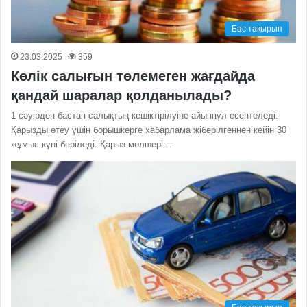
Бас тақырып
23.03.2025
359
Көлік салығын төлемеген жағдайда
қандай шаралар қолданылады?
1 сәуірден бастап салықтың кешіктірілуіне айыппұл есептеледі.
Қарызды өтеу үшін борышкерге хабарлама жіберілгеннен кейін 30
жұмыс күні беріледі. Қарыз мөлшері…