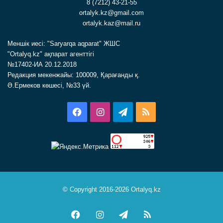
8 (7212) 43-21-55
ortalyk.kz@gmail.com
ortalyk.kaz@mail.ru
Меншік иесі: "Saryarqa aqparat" ЖШС
"Ortalyq.kz" ақпарат агенттігі
№17402-ИА 20.12.2018
Редакция мекенжайы: 100009, Қарағанды қ.
Ә.Ермеков көшесі, №33 үй.
Facebook
Instagram
Telegram
RSS
© Copyright 2016-2026 Ortalyq.kz
Facebook
Instagram
Telegram
RSS