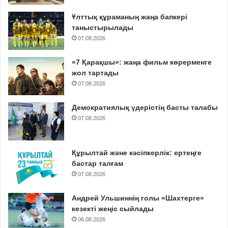
Ұлттық құраманың жаңа бапкері
таныстырылады
07.08.2026
«7 Қарақшы»: жаңа фильм көрерменге
жол тартады
07.08.2026
Демократиялық үдерістің басты талабы
07.08.2026
Құрылтай және кәсіпкерлік: ертеңге
бастар талғам
07.08.2026
Андрей Ульшиннің голы «Шахтерге»
кезекті жеңіс сыйлады
06.08.2026