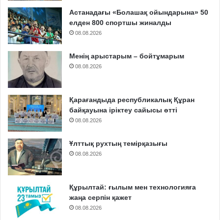
Астанадағы «Болашақ ойындарына» 50
елден 800 спортшы жиналды
08.08.2026
Менің арыстарым – бойтұмарым
08.08.2026
Қарағандыда республикалық Құран
байқауына іріктеу сайысы өтті
08.08.2026
Ұлттық рухтың темірқазығы
08.08.2026
Құрылтай: ғылым мен технологияға
жаңа серпін қажет
08.08.2026