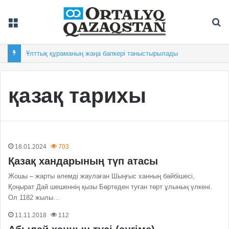
Мәзір
Із
Ұлттық құраманың жаңа бапкері таныстырылады
қазақ тарихы
18.01.2024
703
Қазақ хандарының түп атасы
Жошы – жарты әлемді жаулаған Шың­ғыс ханның бәйбішесі,
Қоңырат Дай шешеннің қызы Бөртеден туған төрт ұлының үлкені.
Ол 1182 жылы…
11.11.2018
112