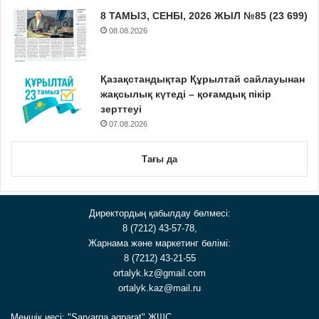
8 ТАМЫЗ, СЕНБІ, 2026 ЖЫЛ №85 (23 699)
08.08.2026
Қазақстандықтар Құрылтай сайлауынан
жақсылық күтеді – қоғамдық пікір
зерттеуі
07.08.2026
Тағы да
Директордың қабылдау бөлмесі:
8 (7212) 43-57-78,
Жарнама және маркетинг бөлімі:
8 (7212) 43-21-55
ortalyk.kz@gmail.com
ortalyk.kaz@mail.ru
Меншік иесі: "Saryarqa aqparat" ЖШС