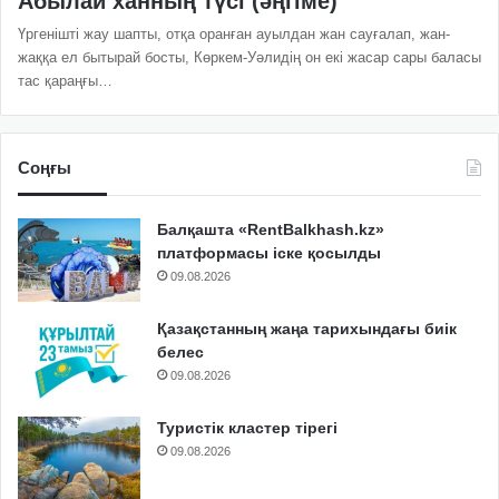
Абылай ханның түсі (әңгіме)
Үргенішті жау шапты, отқа оранған ауылдан жан сауғалап, жан-
жаққа ел бытырай босты, Көркем-Уәлидің он екі жасар сары баласы
тас қараңғы…
Соңғы
Балқашта «RentBalkhash.kz»
платформасы іске қосылды
09.08.2026
Қазақстанның жаңа тарихындағы биік
белес
09.08.2026
Туристік кластер тірегі
09.08.2026