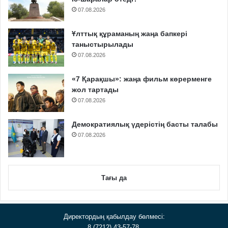
07.08.2026
Ұлттық құраманың жаңа бапкері
таныстырылады
07.08.2026
«7 Қарақшы»: жаңа фильм көрерменге
жол тартады
07.08.2026
Демократиялық үдерістің басты талабы
07.08.2026
Тағы да
Директордың қабылдау бөлмесі:
8 (7212) 43-57-78,