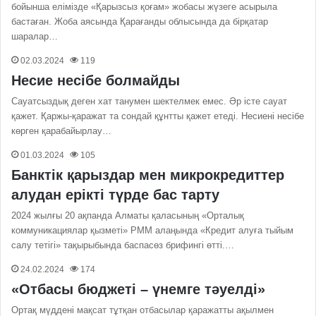
бойынша елімізде «Қарызсыз қоғам» жобасы жүзеге асырыла
бастаған. Жоба аясында Қарағанды облысында да бірқатар
шаралар…
02.03.2024
119
Несие несібе болмайды
Сауатсыздық деген хат танумен шектелмек емес. Әр істе сауат
қажет. Қаржы-қаражат та сондай құнтты қажет етеді. Несиені несібе
көрген қарабайырлау…
01.03.2024
105
Банктік қарыздар мен микрокредиттер
алудан ерікті түрде бас тарту
2024 жылғы 20 ақпанда Алматы қаласының «Орталық
коммуникациялар қызметі» РММ алаңында «Кредит алуға тыйым
салу тетігі» тақырыбында баспасөз брифингі өтті.…
24.02.2024
174
«Отбасы бюджеті – үнемге тәуелді»
Ортақ мүддені мақсат тұтқан отбасылар қаражатты ақылмен