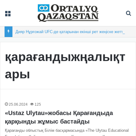
Мәзір
Із
Дияр Нұрғожай UFC-де қатарынан екінші рет жеңіске жетті
қарағандыжңалықт
ары
25.06.2024
125
«Ustaz Ulytau»жобасы Қарағандыда
қарқынды жұмыс бастайды
Қарағанды облыстық Білім басқармасында «The Ulytau Еducational