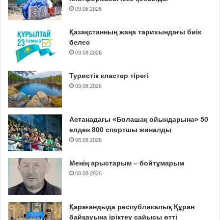
09.08.2026
Қазақстанның жаңа тарихындағы биік
белес
09.08.2026
Туристік кластер тірегі
09.08.2026
Астанадағы «Болашақ ойындарына» 50
елден 800 спортшы жиналды
08.08.2026
Менің арыстарым – бойтұмарым
08.08.2026
Қарағандыда республикалық Құран
байқауына іріктеу сайысы өтті