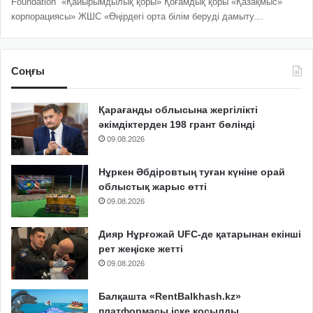
Foundation «Қайырымдылық қоры» Қоғамдық қоры «Қазақмыс»
корпорациясы» ЖШС «Өңірдегі орта білім беруді дамыту…
Соңғы
Қарағанды облысына жергілікті
әкімдіктерден 198 грант бөлінді
09.08.2026
Нұркен Әбдіровтың туған күніне орай
облыстық жарыс өтті
09.08.2026
Дияр Нұрғожай UFC-де қатарынан екінші
рет жеңіске жетті
09.08.2026
Балқашта «RentBalkhash.kz»
платформасы іске қосылды