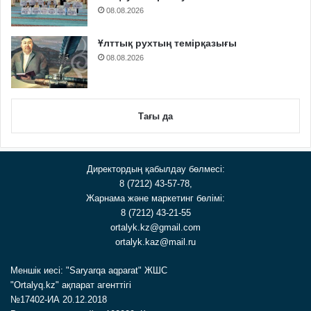
08.08.2026
Ұлттық рухтың темірқазығы
08.08.2026
Тағы да
Директордың қабылдау бөлмесі:
8 (7212) 43-57-78,
Жарнама және маркетинг бөлімі:
8 (7212) 43-21-55
ortalyk.kz@gmail.com
ortalyk.kaz@mail.ru
Меншік иесі: "Saryarqa aqparat" ЖШС
"Ortalyq.kz" ақпарат агенттігі
№17402-ИА 20.12.2018