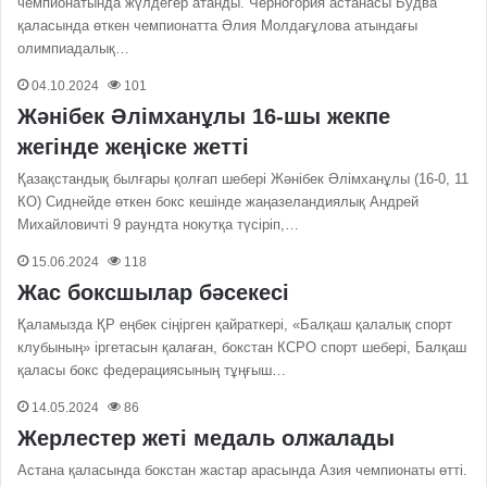
чемпионатында жүлдегер атанды. Черногория астанасы Будва
қаласында өткен чемпионатта Әлия Молдағұлова атындағы
олимпиадалық…
04.10.2024
101
Жәнібек Әлімханұлы 16-шы жекпе
жегінде жеңіске жетті
Қазақстандық былғары қолғап шебері Жәнібек Әлімханұлы (16-0, 11
КО) Сиднейде өткен бокс кешінде жаңазеландиялық Андрей
Михайловичті 9 раундта нокутқа түсіріп,…
15.06.2024
118
Жас боксшылар бәсекесі
Қаламызда ҚР еңбек сіңірген қайраткері, «Балқаш қалалық спорт
клубының» іргетасын қалаған, бокстан КСРО спорт шебері, Балқаш
қаласы бокс федерациясының тұңғыш…
14.05.2024
86
Жерлестер жеті медаль олжалады
Астана қаласында бокстан жастар арасында Азия чемпионаты өтті.