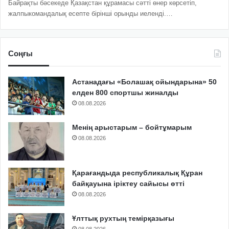
Байрақты бәсекеде Қазақстан құрамасы сәтті өнер көрсетіп,
жалпыкомандалық есепте бірінші орынды иеленді.…
Соңғы
Астанадағы «Болашақ ойындарына» 50
елден 800 спортшы жиналды
08.08.2026
Менің арыстарым – бойтұмарым
08.08.2026
Қарағандыда республикалық Құран
байқауына іріктеу сайысы өтті
08.08.2026
Ұлттық рухтың темірқазығы
08.08.2026