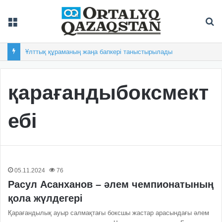
Мәзір
Із
Ұлттық құраманың жаңа бапкері таныстырылады
қарағандыбоксмект
ебі
05.11.2024
76
Расул Асанханов – әлем чемпионатының
қола жүлдегері
Қарағандылық ауыр салмақтағы боксшы жастар арасындағы әлем