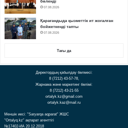
бөленді
07.08.2026
Қарағандыда қызметтік ит жоғалған
бойжеткенді тапты
07.08.2026
Тағы да
Директордың қабылдау бөлмесі:
8 (7212) 43-57-78,
Жарнама және маркетинг бөлімі:
8 (7212) 43-21-55
ortalyk.kz@gmail.com
ortalyk.kaz@mail.ru
Меншік иесі: "Saryarqa aqparat" ЖШС
"Ortalyq.kz" ақпарат агенттігі
№17402-ИА 20.12.2018