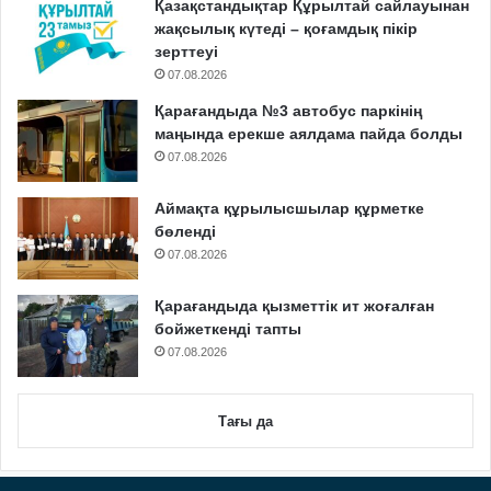
Қазақстандықтар Құрылтай сайлауынан
жақсылық күтеді – қоғамдық пікір
зерттеуі
07.08.2026
Қарағандыда №3 автобус паркінің
маңында ерекше аялдама пайда болды
07.08.2026
Аймақта құрылысшылар құрметке
бөленді
07.08.2026
Қарағандыда қызметтік ит жоғалған
бойжеткенді тапты
07.08.2026
Тағы да