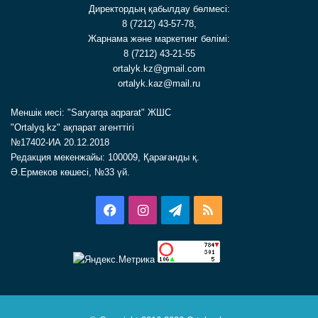
Директордың қабылдау бөлмесі:
8 (7212) 43-57-78,
Жарнама және маркетинг бөлімі:
8 (7212) 43-21-55
ortalyk.kz@gmail.com
ortalyk.kaz@mail.ru
Меншік иесі: "Saryarqa aqparat" ЖШС
"Ortalyq.kz" ақпарат агенттігі
№17402-ИА 20.12.2018
Редакция мекенжайы: 100009, Қарағанды қ.
Ә.Ермеков көшесі, №33 үй.
Facebook
Instagram
Telegram
RSS