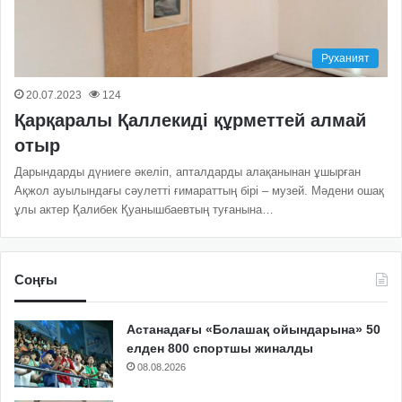
Руханият
20.07.2023
124
Қарқаралы Қаллекиді құрметтей алмай
отыр
Дарындарды дүниеге әкеліп, апталдарды алақанынан ұшырған
Ақжол ауылындағы сәулетті ғимараттың бірі – музей. Мәдени ошақ
ұлы актер Қалибек Қуанышбаевтың туғанына…
Соңғы
Астанадағы «Болашақ ойындарына» 50
елден 800 спортшы жиналды
08.08.2026