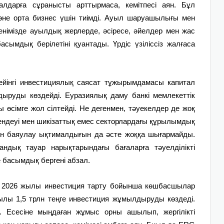
алдарға сұранысты арттырмаса, кемітпесі аян. Бұл
әне орта бизнес үшін тиімді. Ауыл шаруашылығы мен
німізде ауылдық жерлерде, әсіресе, әйелдер мен жас
сымдық берілетіні қуантады. Үрдіс үзіліссіз жалғаса
ейінгі инвестициялық саясат тұжырымдамасы капитал
дыруды көздейді. Еуразиялық даму банкі мемлекеттік
 өсімге жол сілтейді. Не дегенмен, тәуекелдер де жоқ
ендеуі мен шикізаттық емес секторлардағы құрылымдық
ейін баяулау ықтималдығын да әсте жоққа шығармайды.
ндық тауар нарықтарындағы бағаларға тәуелділікті
 басымдық бергені абзал.
ыс 2026 жылы инвестиция тарту бойынша көшбасшылар
қылы 1,5 трлн теңге инвестиция жұмылдыруды көздеді.
. Есесіне мыңдаған жұмыс орны ашылып, жергілікті