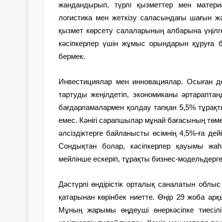
жандандырып, түрлі қызметтер мен матери
логистика мен жеткізу саласындағы шағын ж
қызмет көрсету салаларының албарына үңілге
кәсіпкерлер үшін жұмыс орындарын құруға ба
бермек.
Инвестициялар мен инновациялар. Осыған д
тартуды жеңілдетіп, экономиканы әртараптан
бағдарламалармен қолдау тапқан 5,5% тұрақты
емес. Кәнігі сарапшылар мұнай бағасының төм
әлсіздіктерге байланысты өсімнің 4,5%-ға д
Сондықтан болар, кәсіпкерлер қауымы жаһа
мейлінше ескеріп, тұрақты бизнес-модельдерге
Дәстүрлі өндірістік орталық саналатын обл
қатарынан көрінбек ниетте. Өңір 29 жоба ар
Мұның жарымы өңдеуші өнеркәсіпке тиесілі