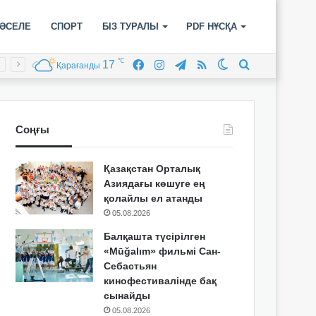
ӘСЕЛЕ
СПОРТ
БІЗ ТУРАЛЫ
PDF НҰСҚА
℃
17
Facebook
Instagram
Telegram
RSS
Switch
Іздеу
Қарағанды
skin
Соңғы
Қазақстан Орталық
Азиядағы көшуге ең
қолайлы ел атанды
05.08.2026
Балқашта түсірілген
«Mūğalım» фильмі Сан-
Себастьян
кинофестивалінде бақ
сынайды
05.08.2026