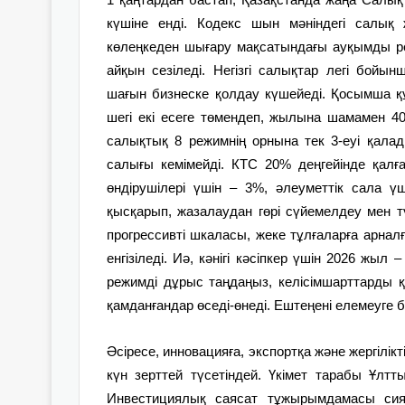
күшіне енді. Кодекс шын мәніндегі салық ж
көлеңкеден шығару мақсатындағы ауқымды рефо
айқын сезіледі. Негізгі салықтар легі бойы
шағын бизнеске қолдау күшейеді. Қосымша құн
шегі екі есеге төмендеп, жылына шамамен 40
салықтық 8 режимнің орнына тек 3-еуі қала
салығы кемімейді. КТС 20% деңгейінде қал
өндірушілері үшін – 3%, әлеуметтік сала 
қысқарып, жазалаудан гөрі сүйемелдеу мен т
прогрессивті шкаласы, жеке тұлғаларға арнал
енгізіледі. Иә, кәнігі кәсіпкер үшін 2026 жыл
режимді дұрыс таңдаңыз, келісімшарттарды қ
қамданғандар өседі-­өнеді. Ештеңені елемеуге 
Әсіресе, инновацияға, экспортқа және жергілік
күн зерттей түсетіндей. Үкімет тарабы Ұлт
Инвестициялық саясат тұжырымдамасы сия