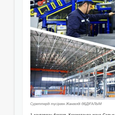
Суреттерді түсірген Жангелді ӘБДІҒАЛЫМ
1 қаңтардан бастап, Қазақстанда жаңа Салық 