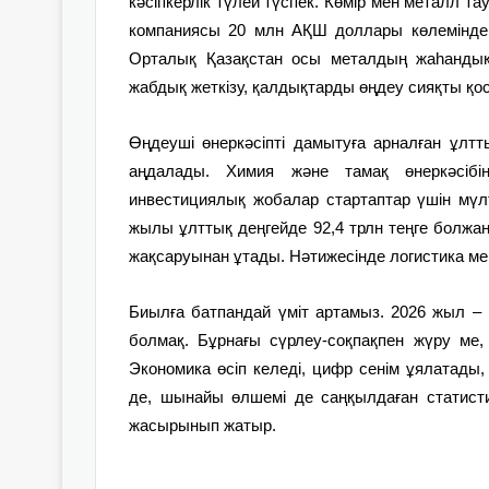
кәсіпкерлік түлей түспек. Көмір мен металл т
компаниясы 20 млн АҚШ доллары көлеміндегі 
Орталық Қазақстан осы металдың жаһандық 
жабдық жеткізу, қалдықтарды өңдеу сияқты қо
Өңдеуші өнеркәсіпті дамытуға арналған ұлтт
аңдалады. Химия және тамақ өнеркәсібін
инвестициялық жобалар стартаптар үшін мүлт
жылы ұлттық деңгейде 92,4 трлн теңге болжа
жақсаруынан ұтады. Нәтижесінде логистика ме
Биылға батпандай үміт артамыз. 2026 жыл – к
болмақ. Бұрнағы сүрлеу-соқпақпен жүру ме,
Экономика өсіп келеді, цифр сенім ұялатады,
де, шынайы өлшемі де саңқылдаған статисти
жасырынып жатыр.