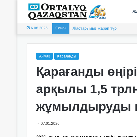
Ж
6.08.2026
Соңғы
Жастарымыз жарап тұр
Аймақ
Қарағанды
Қарағанды өңір
арқылы 1,5 трл
жұмылдыруды к
07.01.2026