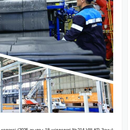
кодексі (2025 жылғы 18 шілдедегі №214-VIII ҚР Заңы)