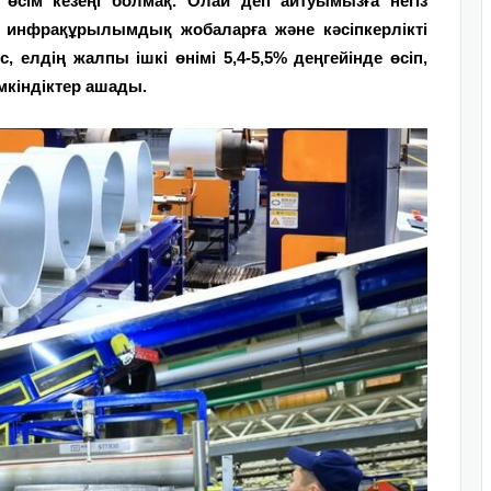
өсім кезеңі болмақ. Олай деп айтуымызға негіз
а, инфрақұрылымдық жобаларға және кәсіпкерлікті
 елдің жалпы ішкі өнімі 5,4-5,5% деңгейінде өсіп,
үмкіндіктер ашады.