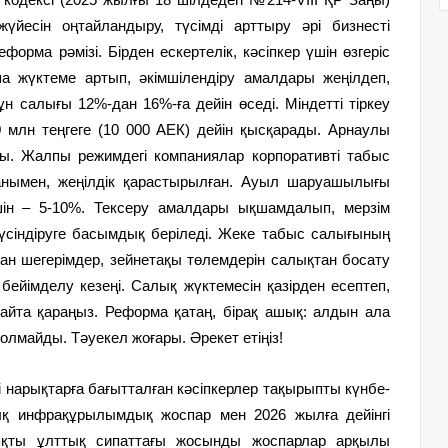
үйесін оңтайландыру, түсімді арттыру әрі бизнесті
рма рәмізі. Бірден ескертелік, кәсіпкер үшін өзгеріс
нша жүктеме артып, әкімшілендіру амалдары жеңілдеп,
 салығы 12%-дан 16%-ға дейін өседі. Міндетті тіркеу
 млн теңгеге (10 000 АЕК) дейін қысқарады. Арнаулы
ды. Жалпы режимдегі компаниялар корпоративті табыс
ғанымен, жеңілдік қарастырылған. Ауыл шаруашылығы
үшін – 5-10%. Тексеру амалдары ықшамдалып, мерзім
үсіндіруге басымдық беріледі. Жеке табыс салығының
ған шегерімдер, зейнетақы төлемдерін салықтан босату
 – бейімделу кезеңі. Салық жүктемесін қазірден есептеп,
айта қараңыз. Реформа қатаң, бірақ ашық: алдын ала
болмайды. Тәуекел жоғары. Әрекет етіңіз!
ті нарықтарға бағытталған кәсіпкерлер тақырыпты күнбе-
тық инфрақұрылымдық жоспар мен 2026 жылға дейінгі
қты ұлттық сипаттағы жосынды жоспарлар арқылы