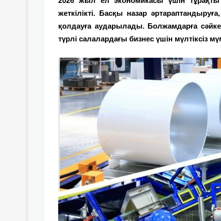
2026 жыл ел экономикасы үшін тұрақты 
жеткілікті. Басқы назар әртараптандыруғ
қолдауға аударылады. Болжамдарға сәйкес,
түрлі салалардағы бизнес үшін мүлтіксіз м