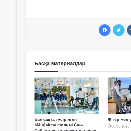
Facebook
Twitter
Басқа материалдар
Балқашта түсірілген
Жігер мен 
«Mūğalım» фильмі Сан-
05.08.2026
Себастьян кинофестивалінде