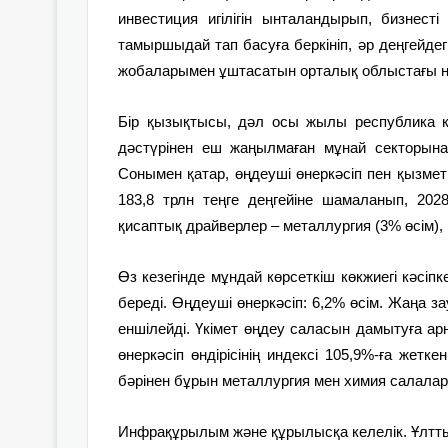
инвестиция игілігін ынталандырып, бизнест
тамыршыдай тап басуға беркініп, әр деңгейдегі
жобаларымен ұштасатын орталық облыстағы нег
Бір қызықтысы, дәл осы жылы республика кө
дәстүрінен еш жаңылмаған мұнай секторына 
Сонымен қатар, өңдеуші өнеркәсіп пен қызме
183,8 трлн теңге деңгейіне шамаланып, 2028 
қисаптық драйверлер – металлургия (3% өсім)
Өз кезегінде мұндай көрсеткіш көкжиегі кәсіп
береді. Өңдеуші өнеркәсіп: 6,2% өсім. Жаңа 
еншілейді. Үкімет өңдеу саласын дамытуға ар
өнеркәсіп өндірісінің индексі 105,9%-ға жетке
бәрінен бұрын металлургия мен химия салалар
Инфрақұрылым және құрылысқа келелік. Ұлтт