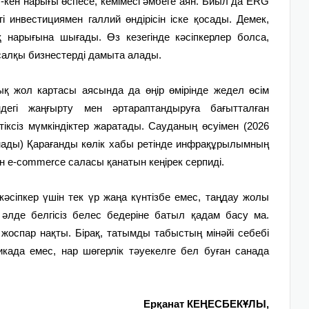
ау-кен нарығы өспесе, кемімесі әмбеге аян. Биыл да ERG
инвестициямен галлий өндірісін іске қосады. Демек,
нарығына шығады. Өз кезегінде кәсіпкерлер болса,
салқы бизнестерді дамыта алады.
ық жол картасы аясында да өңір өмірінде жедел өсім
дегі жаңғырту мен әртараптандыруға бағытталған
іксіз мүмкіндіктер жаратады. Сауданың өсуімен (2026
нады) Қарағанды көлік хабы ретінде инфрақұрылымның
н e-commerce саласы қанатын кеңірек серпиді.
әсіпкер үшін тек үр жаңа күнтізбе емес, таңдау жолы
 әлде белгісіз белес бедеріне батыл қадам басу ма.
 жоспар нақты. Бірақ, татымды табыстың мінәйі себебі
када емес, нар шөгерлік тәуекелге бел буған санада
Ерқанат КЕҢЕСБЕКҰЛЫ,