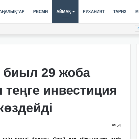
АҢАЛЫҚТАР
РЕСМИ
АЙМАҚ
РУХАНИЯТ
ТАРИХ
М
і биыл 29 жоба
н теңге инвестиция
өздейді
54