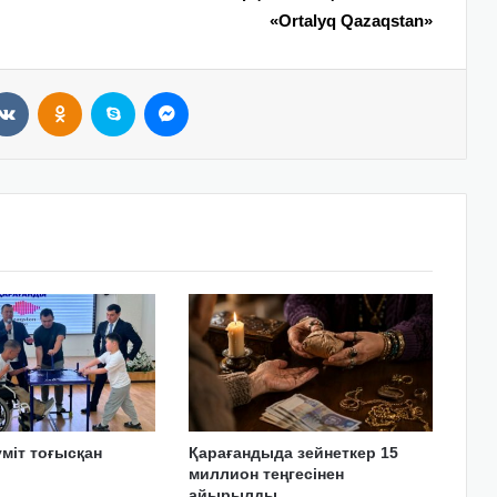
«Ortalyq Qazaqstan»
VKontakte
Odnoklassniki
Skype
Messenger
үміт тоғысқан
Қарағандыда зейнеткер 15
миллион теңгесінен
айырылды