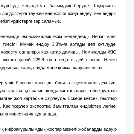
і жүргізуді жеңілдетуге басымдық беруде. Тақырыпты
 әрі дәстүрлі тау-кен өнеркәсібі жаңа өңдеу мен өндіріс
ізгі үрдістерге зер саламыз.
лемінде экономикалық өсім жеделдейді. Негізгі үлес
тиесілі. Мұнай өндіру 3,3%-ға артады деп күтілуде.
т көрсету салалары қаз-қатар дамиды. Номиналды ЖІӨ
жылға қарай 229,8 трлн теңгеге дейін өседі. Негізгі
, құрылыс, көлік, сауда және қойма шаруашылығы.
кер үшін бірнеше маңызды бағытта «қозғалуға» дем-күш
зауыттар іске қосылып, қолданыстағылары толық қуатын
налған жол картасын әзірлеуде. Ескере кетсек, былтыр
н. Кәсіпкерлер экспортқа бағытталған өндірістер легіне,
ына инвестиция құя алады.
ық инфрақұрылымдық жоспар межелі жобаларды едәуір