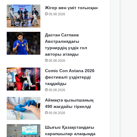
Жігер мен үміт тоғысқан
05.08.2026
Дастан Сатпаев
Австралиядағы
турнирдің үздік гол
авторы атанды
05.08.2026
Comic Con Astana 2026
фестивалі үздіктерді
таңдайды
05.08.2026
Аймақта қызылшаның
490 жағдайы тіркелді
05.08.2026
Шығыс Қазақстандағы
сарапшылар алаңында