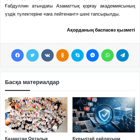
Ғабдуллин атындағы Азаматтық қорғау академиясының
үздік түлектеріне «аға лейтенант» шені тапсырылды.
Ақорданың баспасөз қызметі
Facebook
Twitter
VKontakte
Odnoklassniki
Skype
Messenger
WhatsApp
Telegram
Басқа материалдар
Қазақстан Орталық
Құрылтай сайлауына