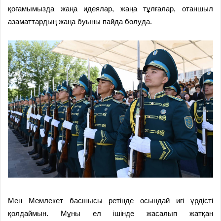
қоғамымызда жаңа идеялар, жаңа тұлғалар, отаншыл
азаматтардың жаңа буыны пайда болуда.
Мен Мемлекет басшысы ретінде осындай игі үрдісті
қолдаймын. Мұны ел ішінде жасалып жатқан