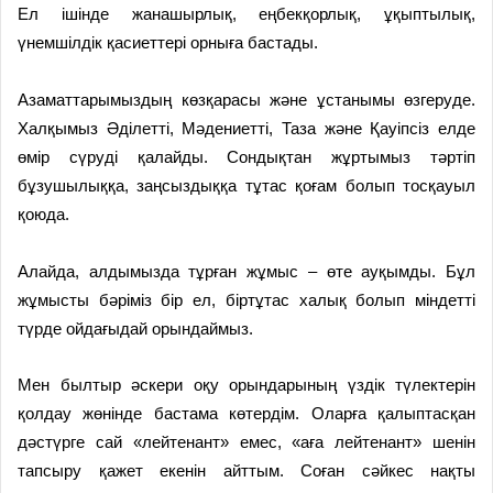
Ел ішінде жанашырлық, еңбекқорлық, ұқыптылық,
үнемшілдік қасиеттері орныға бастады.
Азаматтарымыздың көзқарасы және ұстанымы өзгеруде.
Халқымыз Әділетті, Мәдениетті, Таза және Қауіпсіз елде
өмір сүруді қалайды. Сондықтан жұртымыз тәртіп
бұзушылыққа, заңсыздыққа тұтас қоғам болып тосқауыл
қоюда.
Алайда, алдымызда тұрған жұмыс – өте ауқымды. Бұл
жұмысты бәріміз бір ел, біртұтас халық болып міндетті
түрде ойдағыдай орындаймыз.
Мен былтыр әскери оқу орындарының үздік түлектерін
қолдау жөнінде бастама көтердім. Оларға қалыптасқан
дәстүрге сай «лейтенант» емес, «аға лейтенант» шенін
тапсыру қажет екенін айттым. Соған сәйкес нақты