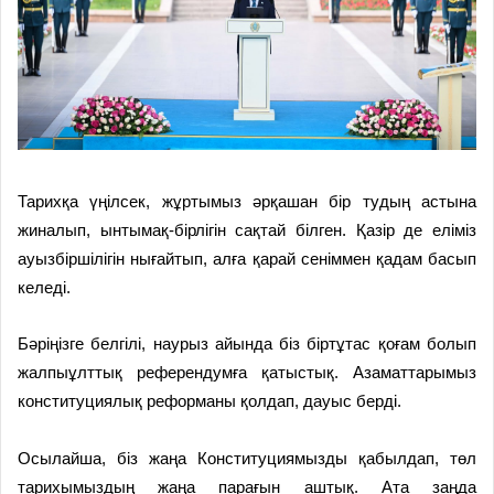
Тарихқа үңілсек, жұртымыз әрқашан бір тудың астына
жиналып, ынтымақ-бірлігін сақтай білген. Қазір де еліміз
ауызбіршілігін нығайтып, алға қарай сеніммен қадам басып
келеді.
Бәріңізге белгілі, наурыз айында біз біртұтас қоғам болып
жалпыұлттық референдумға қатыстық. Азаматтарымыз
конституциялық реформаны қолдап, дауыс берді.
Осылайша, біз жаңа Конституциямызды қабылдап, төл
тарихымыздың жаңа парағын аштық. Ата заңда