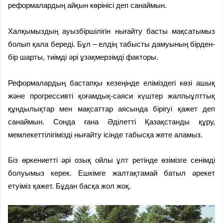
реформалардың айқын көрінісі деп санаймын.
Халқымыздың ауызбіршілігін нығайту басты мақсатымыз
болып қала береді. Бұл – елдің табысты дамуының бірден-
бір шарты, тиімді әрі ұзақмерзімді факторы.
Реформалардың бастапқы кезеңінде еліміздегі көзі ашық
және прогрессивті қоғамдық-саяси күштер жалпыұлттық
құндылықтар мен мақсаттар аясында бірігуі қажет деп
санаймын. Сонда ғана Әділетті Қазақстанды құру,
мемлекеттілігімізді нығайту ісінде табысқа жете аламыз.
Біз өркениетті әрі озық ойлы ұлт ретінде өзімізге сенімді
болуымыз керек. Ешкімге жалтақтамай батыл әрекет
етуіміз қажет. Бұдан басқа жол жоқ.