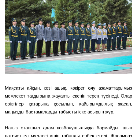
Мақсаты айқын, көзі ашық, көкірегі ояу азаматтарымыз
мемлекет тағдырына жауапты екенін терең түсінеді. Олар
еріктілер қатарына қосылып, қайырымдылық жасап,
маңызды бастамаларды табысты іске асырып жүр.
Нағыз отаншыл адам көзбояушылыққа бармайды, шын
патриот ел мүддесі үшін табанды еңбек етеді. Жасампаз