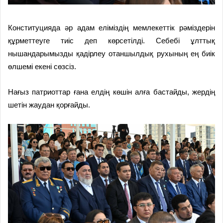
Конституцияда әр адам еліміздің мемлекеттік рәміздерін
құрметтеуге тиіс деп көрсетілді. Себебі ұлттық
нышандарымызды қадірлеу отаншылдық рухының ең биік
өлшемі екені сөзсіз.
Нағыз патриоттар ғана елдің көшін алға бастайды, жердің
шетін жаудан қорғайды.