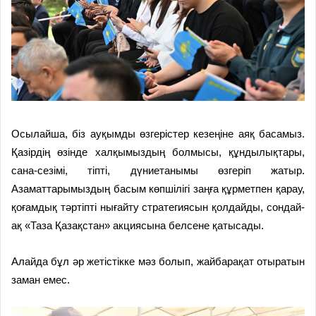
Осылайша, біз ауқымды өзгерістер кезеңіне аяқ басамыз.
Қазірдің өзінде халқымыздың болмысы, құндылықтары,
сана-сезімі, тіпті, дүниетанымы өзгеріп жатыр.
Азаматтарымыздың басым көпшілігі заңға құрметпен қарау,
қоғамдық тәртіпті нығайту стратегиясын қолдайды, сондай-
ақ «Таза Қазақстан» акциясына белсене қатысады.
Алайда бұл әр жетістікке мәз болып, жайбарақат отыратын
заман емес.