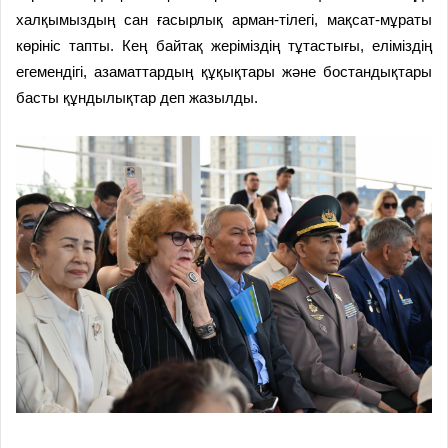
халқымыздың сан ғасырлық арман-тілегі, мақсат-мұраты
көрініс тапты. Кең байтақ жеріміздің тұтастығы, еліміздің
егемендігі, азаматтардың құқықтары және бостандықтары
басты құндылықтар деп жазылды.