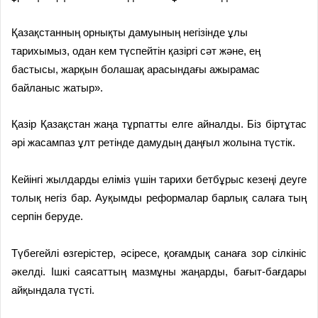
Қазақстанның орнықты дамуының негізінде ұлы
тарихымыз, одан кем түспейтін қазіргі сәт және, ең
бастысы, жарқын болашақ арасындағы ажырамас
байланыс жатыр».
Қазір Қазақстан жаңа тұрпатты елге айналды. Біз біртұтас
әрі жасампаз ұлт ретінде дамудың даңғыл жолына түстік.
Кейінгі жылдарды еліміз үшін тарихи бетбұрыс кезеңі деуге
толық негіз бар. Ауқымды реформалар барлық салаға тың
серпін беруде.
Түбегейлі өзгерістер, әсіресе, қоғамдық санаға зор сілкініс
әкелді. Ішкі саясаттың мазмұны жаңарды, бағыт-бағдары
айқындала түсті.