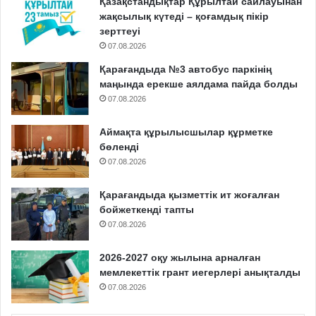
Қазақстандықтар Құрылтай сайлауынан
жақсылық күтеді – қоғамдық пікір
зерттеуі
07.08.2026
Қарағандыда №3 автобус паркінің
маңында ерекше аялдама пайда болды
07.08.2026
Аймақта құрылысшылар құрметке
бөленді
07.08.2026
Қарағандыда қызметтік ит жоғалған
бойжеткенді тапты
07.08.2026
2026-2027 оқу жылына арналған
мемлекеттік грант иегерлері анықталды
07.08.2026