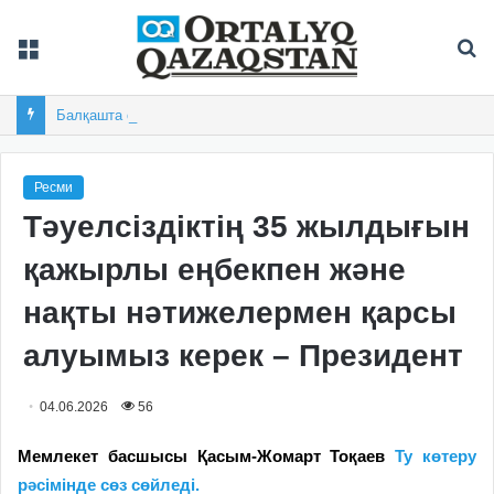
Мәзір
Із
Балқашта облыстық «Арай-2026» XIX спартакиадасы басталды
Ресми
Тәуелсіздіктің 35 жылдығын
қажырлы еңбекпен және
нақты нәтижелермен қарсы
алуымыз керек – Президент
04.06.2026
56
Мемлекет басшысы Қасым-Жомарт Тоқаев
Ту көтеру
рәсімінде сөз сөйледі.