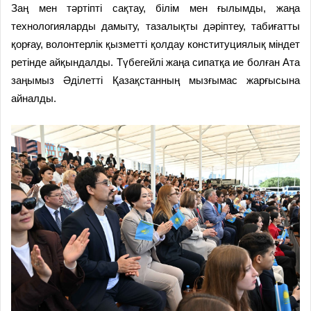
Заң мен тәртіпті сақтау, білім мен ғылымды, жаңа
технологияларды дамыту, тазалықты дәріптеу, табиғатты
қорғау, волонтерлік қызметті қолдау конституциялық міндет
ретінде айқындалды. Түбегейлі жаңа сипатқа ие болған Ата
заңымыз Әділетті Қазақстанның мызғымас жарғысына
айналды.