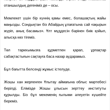
отаншылдық дегеніміз де – осы.
Мемлекет үшін бір күннің қамы емес, болашақтың жайы
маңызды. Сондықтан біз Абайдың ұлағатына сай «ақырын
жүріп, анық басамыз». Ұлт мүддесін бәрінен биік қойып,
алысқа көз тігеміз.
Төл тарихымызға құрметпен қарап, ұрпақтар
сабақтастығын сақтауға баса назар аударамыз.
Бұл бағытта белсенді жұмыс істелуде.
Жошы хан жерленген Ұлытау аймағына облыс мәртебесі
берілді. Елімізде Жошы ұлысын зерттеу институты
құрылды. Біз бұл мекеменің ғылыми әлеуетін күшейте
береміз.