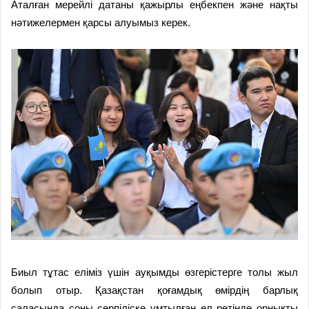
Аталған мерейлі датаны қажырлы еңбекпен және нақты
нәтижелермен қарсы алуымыз керек.
Биыл тұтас еліміз үшін ауқымды өзгерістерге толы жыл
болып отыр. Қазақстан қоғамдық өмірдің барлық
саласында соны серпіліске ұмтылған ел ретінде орнықты