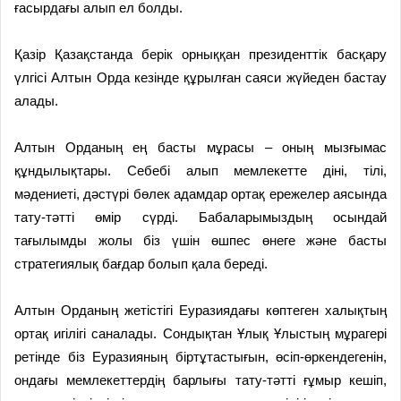
ғасырдағы алып ел болды.
Қазір Қазақстанда берік орныққан президенттік басқару
үлгісі Алтын Орда кезінде құрылған саяси жүйеден бастау
алады.
Алтын Орданың ең басты мұрасы – оның мызғымас
құндылықтары. Себебі алып мемлекетте діні, тілі,
мәдениеті, дәстүрі бөлек адамдар ортақ ережелер аясында
тату-тәтті өмір сүрді. Бабаларымыздың осындай
тағылымды жолы біз үшін өшпес өнеге және басты
стратегиялық бағдар болып қала береді.
Алтын Орданың жетістігі Еуразиядағы көптеген халықтың
ортақ игілігі саналады. Сондықтан Ұлық Ұлыстың мұрагері
ретінде біз Еуразияның біртұтастығын, өсіп-өркендегенін,
ондағы мемлекеттердің барлығы тату-тәтті ғұмыр кешіп,