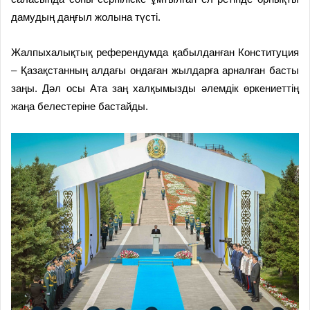
дамудың даңғыл жолына түсті.
Жалпыхалықтық референдумда қабылданған Конституция
– Қазақстанның алдағы ондаған жылдарға арналған басты
заңы. Дәл осы Ата заң халқымызды әлемдік өркениеттің
жаңа белестеріне бастайды.