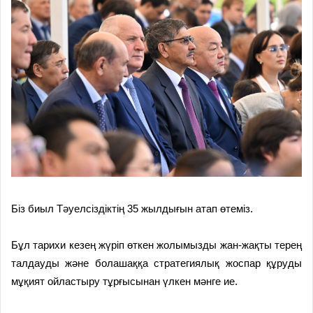
Біз биыл Тәуелсіздіктің 35 жылдығын атап өтеміз.
Бұл тарихи кезең жүріп өткен жолымызды жан-жақты терең
талдауды және болашаққа стратегиялық жоспар құруды
мұқият ойластыру тұрғысынан үлкен мәнге ие.