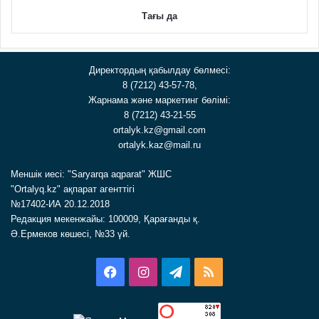
Тағы да
Директордың қабылдау бөлмесі:
8 (7212) 43-57-78,
Жарнама және маркетинг бөлімі:
8 (7212) 43-21-55
ortalyk.kz@gmail.com
ortalyk.kaz@mail.ru
Меншік иесі: "Saryarqa aqparat" ЖШС
"Ortalyq.kz" ақпарат агенттігі
№17402-ИА 20.12.2018
Редакция мекенжайы: 100009, Қарағанды қ.
Ә.Ермеков көшесі, №33 үй.
Facebook
Instagram
Telegram
RSS