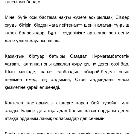
тапсырма бердім.
Міне, бүгін осы бастама нақты жүзеге асырылмақ. Сіздер
оқуды бітіріп, бірден «аға лейтенант» шенін алатын тұңғыш
түлек боласыздар. Бұл – өздеріңізге артылған зор сенім
және үлкен жауапкершілік.
Қазақтың біртуар батыры Сағадат Нұрмағамбетовтің
«атақты алғаннан оны арқалап жүру қиын» деген сөзі бар.
Шын мәнінде, нағыз сарбаздың абырой-беделі оның
шенімен емес, ең алдымен, Отан алдындағы мінсіз
қызметіне қарай өлшенеді.
Көптеген жастарымыз сіздерге қарап бой түзейді, үлгі
алады. Бәріңіз де антқа адал болып, қазақ сардары деген
атаққа әрдайым лайық боласыздар деп сенемін.
Бүгін алқалы жиынға озат түлектердің ата-аналары да