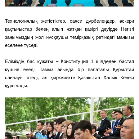
Технологиялық жетістіктер, саяси дүрбелеңдер, әскери
қақтығыстар белең алып жатқан қазіргі дәуірде Негізгі
заңымыздың жол нұсқаушы темірқазық ретіндегі маңызы
еселене түседі.
Еліміздің бас құжаты – Конституция 1 шілдеден бастап
күшіне енеді. Тамыз айында бір палаталы Құрылтай
сайлауы өтеді, ал қыркүйекте Қазақстан Халық Кеңесі
құрылады.