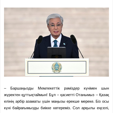
– Баршаңызды Мемлекеттік рәміздер күнімен шын
жүректен құттықтаймын! Бұл – қасиетті Отанымыз – Қазақ
елінің әрбір азаматы үшін маңызы ерекше мереке. Біз осы
күні байрағымызды биікке көтереміз. Сол арқылы еңселі,