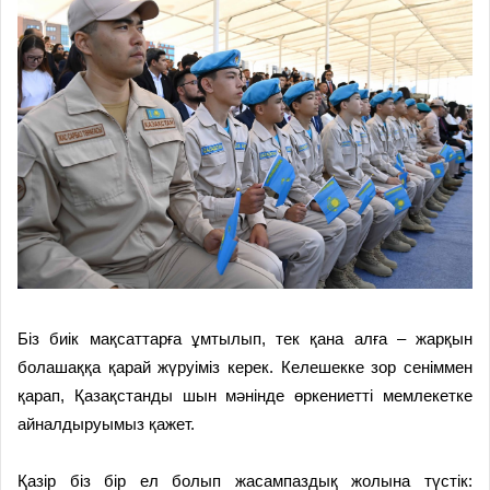
Біз биік мақсаттарға ұмтылып, тек қана алға – жарқын
болашаққа қарай жүруіміз керек. Келешекке зор сеніммен
қарап, Қазақстанды шын мәнінде өркениетті мемлекетке
айналдыруымыз қажет.
Қазір біз бір ел болып жасампаздық жолына түстік: