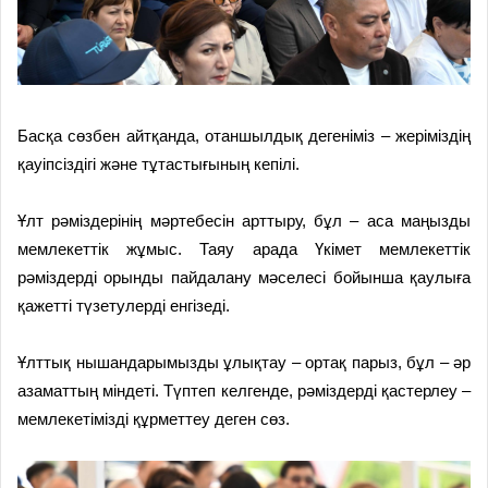
Басқа сөзбен айтқанда, отаншылдық дегеніміз – жеріміздің
қауіпсіздігі және тұтастығының кепілі.
Ұлт рәміздерінің мәртебесін арттыру, бұл – аса маңызды
мемлекеттік жұмыс. Таяу арада Үкімет мемлекеттік
рәміздерді орынды пайдалану мәселесі бойынша қаулыға
қажетті түзетулерді енгізеді.
Ұлттық нышандарымызды ұлықтау – ортақ парыз, бұл – әр
азаматтың міндеті. Түптеп келгенде, рәміздерді қастерлеу –
мемлекетімізді құрметтеу деген сөз.