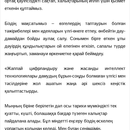
ортақ қауіпсіздікті сақтап, халықтарының игілігі үшін қызмет
еткенін құптаймыз.
Біздің мақсатымыз – өзгелердің таптаурын болған
тәжірибелері мен идеяларын үлгі-өнеге етпеу, өнбейтін дау-
дамайдан бойды аулақ салу. Сонымен бірге өткен ұлы
дәуірдің құндылықтарын ой елегінен өткізіп, сапалы түрде
жаңғыртып, заманауи өркениетке қарай бейімдеу.
«Жаппай цифрландыру және жасанды интеллект
технологиялары дамудың бұрын-соңды болмаған үлгісі мен
тәсілдеріне жол ашатын жаңа әрі шексіз кеңістік
қалыптастырды.
Мыңның біріне берілетін дәл осы тарихи мүмкіндікті тек
қуатты, күшті, болашаққа бағдар түзеген халықтар
пайдалана алады. Бұл міндетті еңсеру біздің өскелең
ұрпақтың қолынан келеді. Мен бұған сенімдімін.