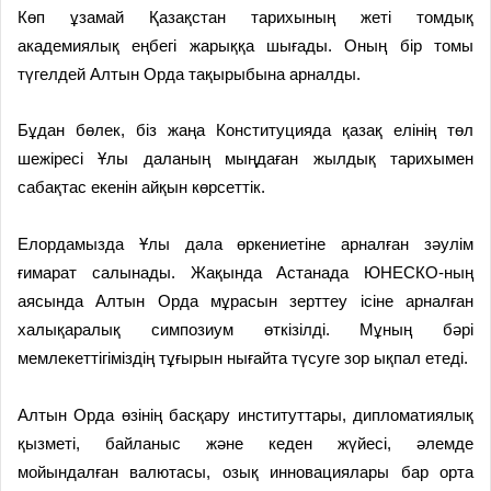
Көп ұзамай Қазақстан тарихының жеті томдық
академиялық еңбегі жарыққа шығады. Оның бір томы
түгелдей Алтын Орда тақырыбына арналды.
Бұдан бөлек, біз жаңа Конституцияда қазақ елінің төл
шежіресі Ұлы даланың мыңдаған жылдық тарихымен
сабақтас екенін айқын көрсеттік.
Елордамызда Ұлы дала өркениетіне арналған зәулім
ғимарат салынады. Жақында Астанада ЮНЕСКО-ның
аясында Алтын Орда мұрасын зерттеу ісіне арналған
халықаралық симпозиум өткізілді. Мұның бәрі
мемлекеттігіміздің тұғырын нығайта түсуге зор ықпал етеді.
Алтын Орда өзінің басқару институттары, дипломатиялық
қызметі, байланыс және кеден жүйесі, әлемде
мойындалған валютасы, озық инновациялары бар орта