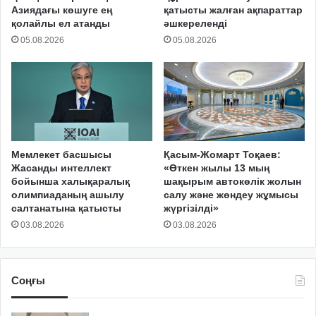
Азиядағы көшуге ең
қатысты жалған ақпараттар
қолайлы ел атанды
әшкереленді
05.08.2026
05.08.2026
Мемлекет басшысы
Қасым-Жомарт Тоқаев:
Жасанды интеллект
«Өткен жылы 13 мың
бойынша халықаралық
шақырым автокөлік жолын
олимпиаданың ашылу
салу және жөндеу жұмысы
салтанатына қатысты
жүргізілді»
03.08.2026
03.08.2026
Соңғы