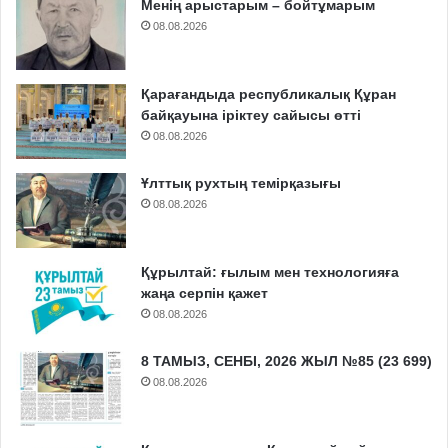
Менің арыстарым – бойтұмарым
08.08.2026
Қарағандыда республикалық Құран
байқауына іріктеу сайысы өтті
08.08.2026
Ұлттық рухтың темірқазығы
08.08.2026
Құрылтай: ғылым мен технологияға
жаңа серпін қажет
08.08.2026
8 ТАМЫЗ, СЕНБІ, 2026 ЖЫЛ №85 (23 699)
08.08.2026