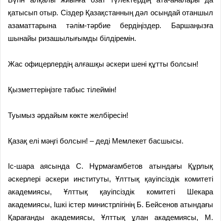
қатысып отыр. Сіздер Қазақстанның дәл осындай отаншыл
азаматтарына тәлім-тәрбие бердіңіздер. Баршаңызға
шынайы ризашылығымды білдіремін.
Жас офицерлердің алғашқы әскери шені құтты болсын!
Қызметтеріңізге табыс тілеймін!
Туымыз әрдайым көкте желбіресін!
Қазақ елі мәңгі болсын! – деді Мемлекет басшысы.
Іс-шара аясында С. Нұрмағамбетов атындағы Құрлық
әскерлері әскери институты, Ұлттық қауіпсіздік комитеті
академиясы, Ұлттық қауіпсіздік комитеті Шекара
академиясы, Ішкі істер министрлігінің Б. Бейсенов атындағы
Қарағанды академиясы, Ұлттық ұлан академиясы, М.