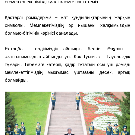
егемен ел екенімізді күллі әлемге паш етеміз.
Қастерлі рәміздеріміз – ұлт құндылықтарының жарқын
символы. Мемлекетіміздің әр нышаны халқымыздың
болмыс-бітімінің көрінісі саналады.
Елтаңба – елдігіміздің айшықты белгісі. Әнұран –
азаттығымыздың айбынды үні. Көк Туымыз – Тәуелсіздік
тұмары. Төбемізге көтеріп, қадір тұтатын осы үш рәмізді
мемлекеттігіміздің мызғымас үштағаны десек, артық
болмайды.