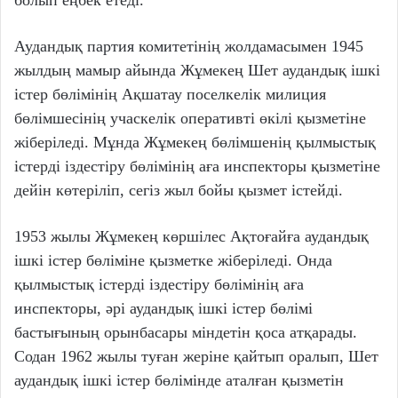
Аудандық партия комитетінің жолдамасымен 1945
жылдың мамыр айында Жұмекең Шет аудандық ішкі
істер бөлімінің Ақшатау поселкелік милиция
бөлімшесінің учаскелік оперативті өкілі қызметіне
жіберіледі. Мұнда Жұмекең бөлімшенің қылмыстық
істерді іздестіру бөлімінің аға инспекторы қызметіне
дейін көтеріліп, сегіз жыл бойы қызмет істейді.
1953 жылы Жұмекең көршілес Ақтоғайға аудандық
ішкі істер бөліміне қызметке жіберіледі. Онда
қылмыстық істерді іздестіру бөлімінің аға
инспекторы, әрі аудандық ішкі істер бөлімі
бастығының орынбасары міндетін қоса атқарады.
Содан 1962 жылы туған жеріне қайтып оралып, Шет
аудандық ішкі істер бөлімінде аталған қызметін