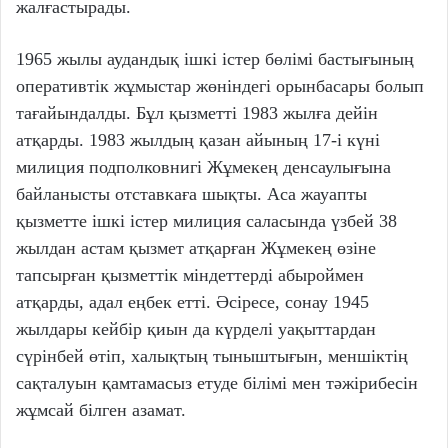
жалғастырады.
1965 жылы аудандық ішкі істер бөлімі бастығының
оперативтік жұмыстар жөніндегі орынбасары болып
тағайындалды. Бұл қызметті 1983 жылға дейін
атқарды. 1983 жылдың қазан айының 17-і күні
милиция подполковнигі Жұмекең денсаулығына
байланысты отставкаға шықты. Аса жауапты
қызметте ішкі істер милиция саласында үзбей 38
жылдан астам қызмет атқарған Жұмекең өзіне
тапсырған қызметтік міндеттерді абыроймен
атқарды, адал еңбек етті. Әсіресе, сонау 1945
жылдары кейбір қиын да күрделі уақыттардан
сүрінбей өтіп, халықтың тыныштығын, меншіктің
сақталуын қамтамасыз етуде білімі мен тәжірибесін
жұмсай білген азамат.