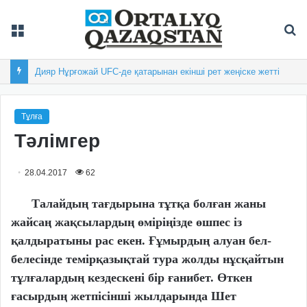
Мәзір
Із
Дияр Нұрғожай UFC-де қатарынан екінші рет жеңіске жетті
Тұлға
Тәлімгер
28.04.2017
62
Талайдың тағдырына тұтқа болған жаны
жайсаң жақсылардың өміріңізде өшпес із
қалдыратыны рас екен. Ғұмырдың алуан бел-
белесінде темірқазықтай тура жолды нұсқайтын
тұлғалардың кездескені бір ғанибет. Өткен
ғасырдың жетпісінші жылдарында Шет