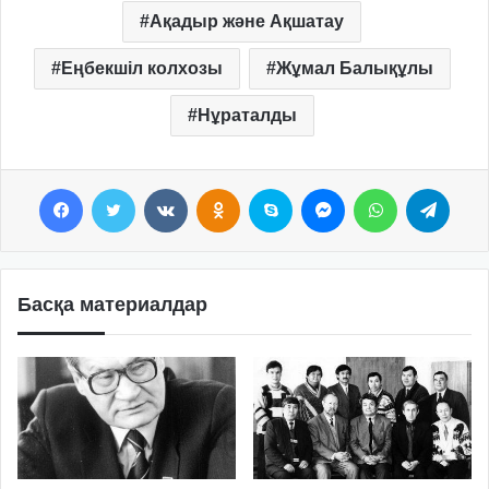
Ақадыр және Ақшатау
Еңбекшіл колхозы
Жұмал Балықұлы
Нұраталды
Facebook
Twitter
VKontakte
Odnoklassniki
Skype
Messenger
WhatsApp
Telegram
Басқа материалдар