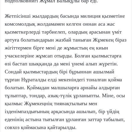
подполковнигі Жұмал Балықұлы бар еді.
Жетпісінші жылдардың басында милиция қызметіне
комсомолдық жолдамамен келген оннан аса жас
қызметкерлерді тәрбиелеп, олардың арасынан үміт
артуға болатындарын жазбай таныған Жұмекең біраз
жігіттермен бірге мені де жұмыстың ең киын
учаскелеріне жұмсап отырды. Болған қылмыстарға
өзі бастап шыққанда да мені үнемі алып жүретін.
Сондай қылмыстардың бірі бұрыннан ашылмай
тұрған Нұраталды елді мекеніндегі тоналған қойма
болатын. Қоймадан малшыларға арнайы алдырған
тұлыптар, тондар, азық-түлік ұрланыпты. Міне, осы
қылмыс Жұмекеңнің тиянақтылығы мен
ізденімпаздығының арқасында ашылып, бір үйдің
еденінің астына тығылған ұрланған заттар табылып,
совхоз қоймасына қайтарылды.