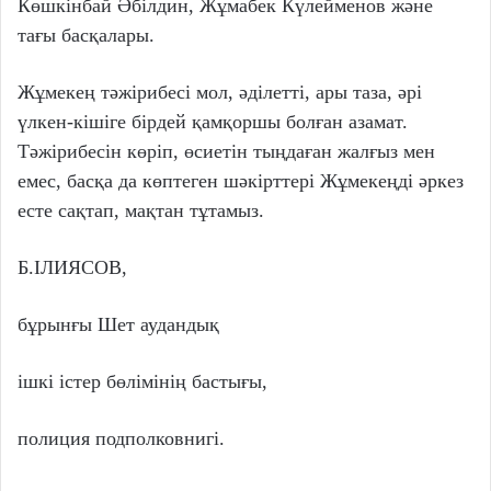
Көшкінбай Әбілдин, Жұмабек Күлейменов және
тағы басқалары.
Жұмекең тәжірибесі мол, әділетті, ары таза, әрі
үлкен-кішіге бірдей қамқоршы болған азамат.
Тәжірибесін көріп, өсиетін тыңдаған жалғыз мен
емес, басқа да көптеген шәкірттері Жұмекеңді әркез
есте сақтап, мақтан тұтамыз.
Б.ІЛИЯСОВ,
бұрынғы Шет аудандық
ішкі істер бөлімінің бастығы,
полиция подполковнигі.