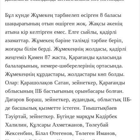
Бұл күнде Жұмекең тәрбиелеп өсірген 8 баласы
шаңырағының отын өшірген жоқ. Жақсы әкенің
атына кір келтірген емес. Елге сыйлы, қадірлі
азаматтар. Жұмекең бәріне тәлімді тәрбие беріп,
жоғары білім берді. Жұмекеңнің жолдасы, қадірлі
жеңгеміз Қамен 87 жаста, Қарағанды қаласында
балаларының, немере-шөберелерінің ортасында.
Жұмекеңнің құрдастары, жолдастары көп болды.
Олар: Қарашолақов Сатан, зейнеткер, Қарағанды
облысының ІІБ бастығының орынбасары болған.
Дағаров Бораш, зейнеткер, аудандық, облыстық ІІБ-
де басшылық қызметте істеген. Тиыштықбаев
Тәуіртай, зейнеткер. Бүгінде марқұм Кәдірбек
Халилин, Құлсары Ахметжанов, Төлеубай
Жексенбин, Біләл Өтегенов, Төлеген Иманов,