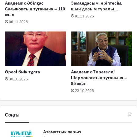
Академик Әбілқас
Замандасым, әріптесім,
Сағыновтың туғанына – 110
шын досым туралы…
жыл
01.11.2025
06.11.2025
Өресі биік тұлға
Академик Төрегелді
Шармановтың туғанына –
30.10.2025
95 жыл
23.10.2025
Соңғы
Азаматтық парыз