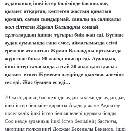
ауданының ішкі істер бөлімінде басшылық
қызмет атқарған, көптеген жастың қанатын
қомдап, сағын сындырмай, саналы да салиқалы
жол сілтеген Жұмал Балықұлы сондай
тұлғалардың ішінде тұғыры биік жан еді. Бүгінде
аудан аумағында ғана емес, аймағымызда есімі
ерекеше аталатын Жұмал Балықұлы ортамызда
жүргенде биыл 90 жасқа шығар еді. Аудандық
ішкі істер саласында аттай 38 жыл қалтқысыз
қызмет еткен Жұмекең дәуірінде қылмыс әлеміне
сес еді. Жас буынға ес еді…
70 жылдардың бас кезінде аудан көлемінде аудандық
ішкі істер бөліміне қарасты Ақадыр және Ақшатау
поселкелік ішкі істер бөлімшелері құрамы болды.
Сол кезде аудандық ішкі істер бөлімінің бастығы,
милиция полковнигі Досжан Бекенұлы Бекенов, ішкі