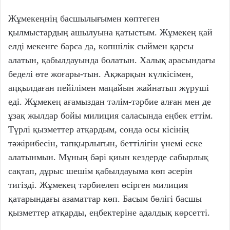
Жұмекеңнің басшылығымен көптеген
қылмыстардың ашылуына қатыстым. Жұмекең қай
елді мекенге барса да, көпшілік сыймен қарсы
алатын, қабылдауында болатын. Халық арасындағы
беделі өте жоғары-тын. Ақжарқын күлкісімен,
аңқылдаған пейілімен маңайын жайнатып жүруші
еді. Жұмекең ағамыздан тәлім-тәрбие алған мен де
ұзақ жылдар бойы милиция саласында еңбек еттім.
Түрлі қызметтер атқардым, сонда осы кісінің
тәжірибесін, тапқырлығын, беттілігін үнемі еске
алатынмын. Мұның бәрі қиын кездерде сабырлық
сақтап, дұрыс шешім қабылдауыма көп әсерін
тигізді. Жұмекең тәрбиелеп өсірген милиция
қатарындағы азаматтар көп. Басым бөлігі басшы
қызметтер атқарды, еңбектеріне адалдық көрсетті.