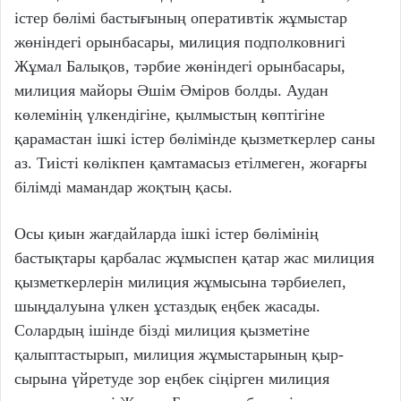
істер бөлімі бастығының оперативтік жұмыстар
жөніндегі орынбасары, милиция подполковнигі
Жұмал Балықов, тәрбие жөніндегі орынбасары,
милиция майоры Әшім Әміров болды. Аудан
көлемінің үлкендігіне, қылмыстың көптігіне
қарамастан ішкі істер бөлімінде қызметкерлер саны
аз. Тиісті көлікпен қамтамасыз етілмеген, жоғарғы
білімді мамандар жоқтың қасы.
Осы қиын жағдайларда ішкі істер бөлімінің
бастықтары қарбалас жұмыспен қатар жас милиция
қызметкерлерін милиция жұмысына тәрбиелеп,
шыңдалуына үлкен ұстаздық еңбек жасады.
Солардың ішінде бізді милиция қызметіне
қалыптастырып, милиция жұмыстарының қыр-
сырына үйретуде зор еңбек сіңірген милиция