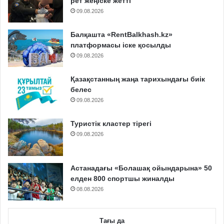
рет жеңіске жетті
09.08.2026
Балқашта «RentBalkhash.kz»
платформасы іске қосылды
09.08.2026
Қазақстанның жаңа тарихындағы биік
белес
09.08.2026
Туристік кластер тірегі
09.08.2026
Астанадағы «Болашақ ойындарына» 50
елден 800 спортшы жиналды
08.08.2026
Тағы да