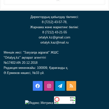
Директордың қабылдау бөлмесі:
8 (7212) 43-57-78,
Жарнама және маркетинг бөлімі:
8 (7212) 43-21-55
ortalyk.kz@gmail.com
ortalyk.kaz@mail.ru
Меншік иесі: "Saryarqa aqparat" ЖШС
"Ortalyq.kz" ақпарат агенттігі
№17402-ИА 20.12.2018
Редакция мекенжайы: 100009, Қарағанды қ.
Ә.Ермеков көшесі, №33 үй.
Facebook
Instagram
Telegram
RSS