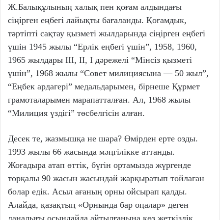
Ж.Балықұлының халық пен қоғам алдындағы
сіңірген еңбегі лайықты бағаланды. Қоғамдык,
тәртіпті сақтау қызметі жылдарында сіңірген еңбегі
үшін 1945 жылы “Ерлік еңбегі үшін”, 1958, 1960,
1965 жылдары ІІІ, II, І дәрежелі “Мінсіз қызметі
үшін”, 1968 жылы “Совет милициясына — 50 жыл”,
“Еңбек ардагері” медальдарымен, бірнеше Құрмет
грамоталарымен марапатталған. Ал, 1968 жылы
“Милиция үздігі” төсбелгісін алған.
Десек те, жазмышқа не шара? Өмірден ерте озды.
1993 жылы 66 жасында мәңгілікке аттанды.
Жоғадыра атап өттік, бүгін ортамызда жүргенде
торқалы 90 жасын жасындай жарқыратып тойлаған
болар едік. Асыл ағаның орны ойсырап қалды.
Алайда, қазақтың «Орнында бар оңалар» деген
даналығы осындайда айтылғанына көз жеткіздік.