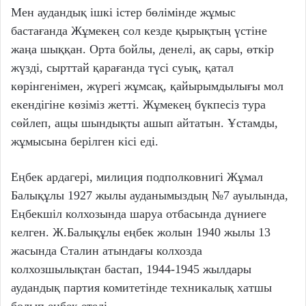
Мен аудандық ішкі істер бөлімінде жұмыс
бастағанда Жұмекең сол кезде қырықтың үстіне
жаңа шыққан. Орта бойлы, денелі, ақ сары, өткір
жүзді, сырттай қарағанда түсі суық, қатал
көрінгенімен, жүрегі жұмсақ, қайырымдылығы мол
екендігіне көзіміз жетті. Жұмекең бүкпесіз тура
сөйлеп, ащы шындықты ашып айтатын. Ұстамды,
жұмысына берілген кісі еді.
Еңбек ардагері, милиция подполковнигі Жұмал
Балықұлы 1927 жылы ауданымыздың №7 ауылында,
Еңбекшіл колхозында шаруа отбасында дүниеге
келген. Ж.Балықұлы еңбек жолын 1940 жылы 13
жасында Сталин атындағы колхозда
колхозшылықтан бастап, 1944-1945 жылдары
аудандық партия комитетінде техникалық хатшы
болып еңбек етеді.