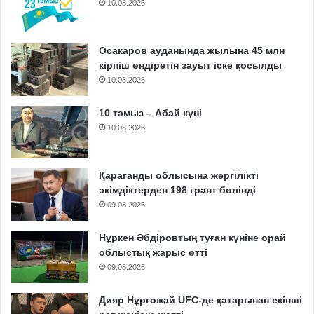
10.08.2026
Осакаров ауданында жылына 45 млн
кірпіш өндіретін зауыт іске қосылды
10.08.2026
10 тамыз – Абай күні
10.08.2026
Қарағанды облысына жергілікті
әкімдіктерден 198 грант бөлінді
09.08.2026
Нұркен Әбдіровтың туған күніне орай
облыстық жарыс өтті
09.08.2026
Дияр Нұрғожай UFC-де қатарынан екінші