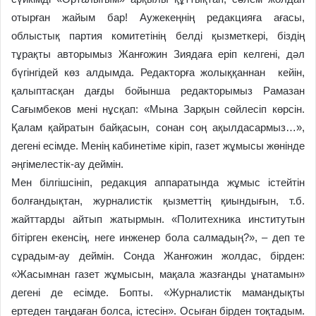
отырған жайым бар! Аужекеңнің редакцияға ағасы,
облыстық партия комитетінің белді қызметкері, біздің
тұрақты авторымыз Жанғожин Зиядаға еріп келгені, дәл
бүгінгідей көз алдымда. Редакторға жолыққаннан кейін,
қалыптасқан дағды бойынша редакторымыз Рамазан
Сағымбеков мені нұсқап: «Мына Зарқын сөйлесіп көрсін.
Қалам қайратын байқасын, сонан соң ақылдасармыз…»,
дегені есімде. Менің кабинетіме кіріп, газет жұмысы жөнінде
әңгімелестік-ау деймін.
Мен білгішсініп, редакция аппаратында жұмыс істейтін
болғандықтан, журналистік қызметтің қиындығын, т.б.
жайттарды айтып жатырмын. «Политехника институтын
бітірген екенсің, неге инженер бола салмадың?», – деп те
сұрадым-ау деймін. Сонда Жанғожин жолдас, бірден:
«Жасымнан газет жұмысын, мақала жазғанды ұнатамын»
дегені де есімде. Бопты. «Журналистік мамандықты
ертеден таңдаған болса, істесін». Осыған бірден тоқтадым.