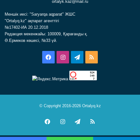
ortalyk.kaz@mail.ru
Меншік иесі: "Saryarqa aqparat" ЖШС
"Ortalyq.kz" ақпарат агенттігі
№17402-ИА 20.12.2018
Редакция мекенжайы: 100009, Қарағанды қ.
Ә.Ермеков көшесі, №33 үй.
Facebook
Instagram
Telegram
RSS
© Copyright 2016-2026 Ortalyq.kz
Facebook
Instagram
Telegram
RSS