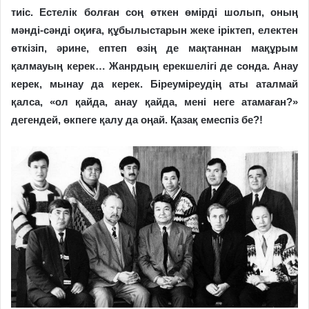
тиіс. Естелік болған соң өткен өмірді шолып, оның
мәнді-сәнді оқиға, құбылыстарын жеке іріктеп, електен
өткізіп, әрине, ептеп өзің де мақтаннан мақұрым
қалмауың керек… Жанрдың ерекшелігі де сонда. Анау
керек, мынау да керек. Біреуміреудің аты аталмай
қалса, «ол қайда, анау қайда, мені неге атамаған?»
дегендей, өкпеге қалу да оңай. Қазақ емеспіз бе?!