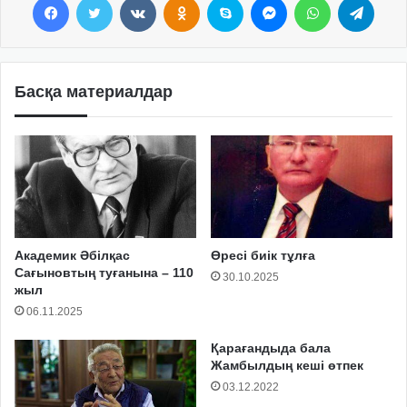
Басқа материалдар
Академик Әбілқас
Өресі биік тұлға
Сағыновтың туғанына – 110
30.10.2025
жыл
06.11.2025
Қарағандыда бала
Жамбылдың кеші өтпек
03.12.2022