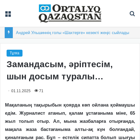
Мәзір
Із
Андрей Ульшиннің голы «Шахтерге» кезекті жеңіс сыйлады
Тұлға
Замандасым, әріптесім,
шын досым туралы…
01.11.2025
71
Мақаланың тақырыбын қоярда көп ойлана қоймаушы
едім. Журналист атанып, қалам ұстағаныма міне, 65
жыл толып отыр. Ал, мына жазбаларға отырғанда,
мақала жаза бастағаныма алты-ақ күн болғандай,
қиналғаным рас. Бұл – естелік сипатта болып шығуы