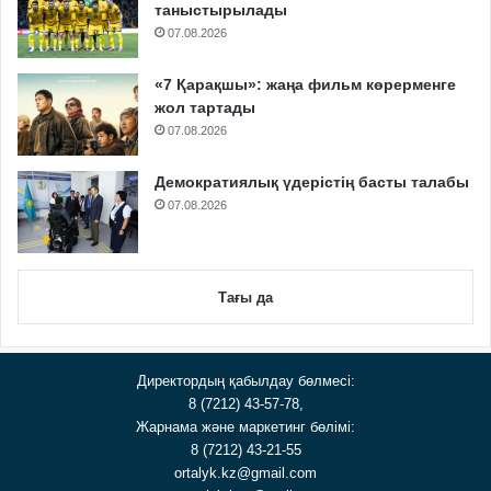
таныстырылады
07.08.2026
«7 Қарақшы»: жаңа фильм көрерменге
жол тартады
07.08.2026
Демократиялық үдерістің басты талабы
07.08.2026
Тағы да
Директордың қабылдау бөлмесі:
8 (7212) 43-57-78,
Жарнама және маркетинг бөлімі:
8 (7212) 43-21-55
ortalyk.kz@gmail.com