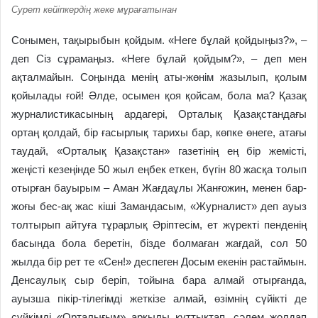
Сурет кейіпкердің жеке мұрағатынан
Сонымен, тақырыбын қойдым. «Неге бұлай қойдыңыз?», –
деп Сіз сұрамаңыз. «Неге бұлай қойдым?», – деп мен
ақталмайын. Соңында менің аты-жөнім жазылып, қолым
қойылады ғой! Әлде, осымен қоя қойсам, бола ма? Қазақ
журналистикасының ардагері, Орталық Қазақстандағы
ортаң қолдай, бір ғасырлық тарихы бар, көпке өнеге, атағы
таудай, «Орталық Қазақстан» газетінің ең бір жемісті,
жеңісті кезеңінде 50 жыл еңбек еткен, бүгін 80 жасқа толып
отырған бауырым – Аман Жағдаұлы Жанғожин, менен бар-
жоғы бес-ақ жас кіші Замандасым, «Журналист» деп ауыз
толтырып айтуға тұрарлық Әріптесім, ет жүректі пенденің
басында бола беретін, бізде болмаған жағдай, сол 50
жылда бір рет те «Сен!» деспеген Досым екенін растаймын.
Денсаулық сыр беріп, тойына бара алмай отырғанда,
ауызша пікір-тілегімді жеткізе алмай, өзімнің сүйікті де
сүйкімді «Орталығым» арқылы құттықтап, сәлем жолдап