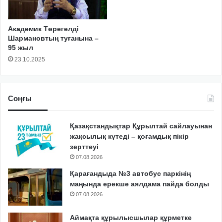
Академик Төрегелді
Шармановтың туғанына –
95 жыл
23.10.2025
Соңғы
Қазақстандықтар Құрылтай сайлауынан
жақсылық күтеді – қоғамдық пікір
зерттеуі
07.08.2026
Қарағандыда №3 автобус паркінің
маңында ерекше аялдама пайда болды
07.08.2026
Аймақта құрылысшылар құрметке