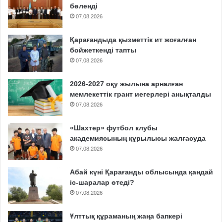
бөленді
07.08.2026
Қарағандыда қызметтік ит жоғалған
бойжеткенді тапты
07.08.2026
2026-2027 оқу жылына арналған
мемлекеттік грант иегерлері анықталды
07.08.2026
«Шахтер» футбол клубы
академиясының құрылысы жалғасуда
07.08.2026
Абай күні Қарағанды облысында қандай
іс-шаралар өтеді?
07.08.2026
Ұлттық құраманың жаңа бапкері