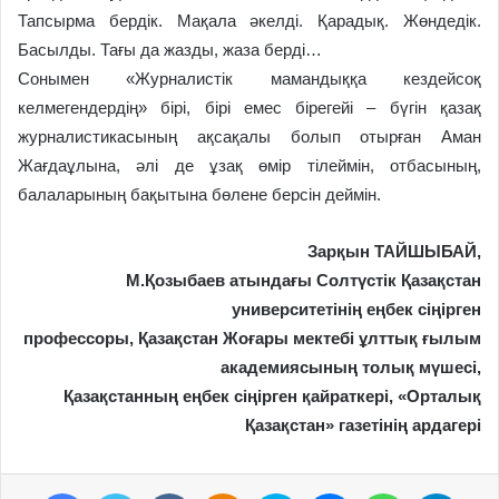
Тапсырма бердік. Мақала әкелді. Қарадық. Жөндедік.
Басылды. Тағы да жазды, жаза берді…
Сонымен «Журналистік мамандыққа кездейсоқ
келмегендердің» бірі, бірі емес бірегейі – бүгін қазақ
журналистикасының ақсақалы болып отырған Аман
Жағдаұлына, әлі де ұзақ өмір тілеймін, отбасының,
балаларының бақытына бөлене берсін деймін.
Зарқын ТАЙШЫБАЙ,
М.Қозыбаев атындағы Солтүстік Қазақстан
университетінің еңбек сіңірген
профессоры, Қазақстан Жоғары мектебі ұлттық ғылым
академиясының толық мүшесі,
Қазақстанның еңбек сіңірген қайраткері, «Орталық
Қазақстан» газетінің ардагері
Facebook
Twitter
VKontakte
Odnoklassniki
Skype
Messenger
WhatsApp
Telegram