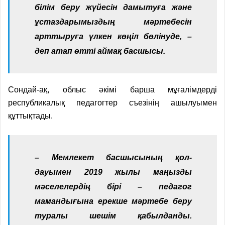
білім беру жүйесін дамытуға және
ұстаздарымыздың мәртебесін
арттыруға үлкен көңіл бөлінуде, –
деп атап өтті аймақ басшысы.
Сондай-ақ, облыс әкімі барша мұғалімдерді
республикалық педагогтер съезінің ашылуымен
құттықтады.
– Мемлекет басшысының қол­
дауымен 2019 жылы маңызды
мәселелердің бірі – педагог
мамандығына ерекше мәртебе беру
туралы шешім қабылданды.