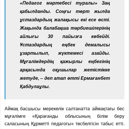
«Педагог мәртебесі туралы» Заң
қабылданды. Соңғы төрт жылда
ұстаздардың жалақысы екі есе өсті.
Жақында балабақша тәрбие­шілерінің
айлығы 30 пайызға көбейді.
Ұстаздардың еңбек демалысы
ұзартылып, жүктемесі азайды.
Мұғалімдердің қажырлы еңбегінің
арқасында оқушылар жетістікке
жетуде, – деп атап өтті Ермағанбет
Қабдулаұлы.
Аймақ басшысы мерекелік салтанатта аймақтағы бес
мұғалімге «Қарағанды облысының білім беру
саласының Құрметті педагогы» төсбелгісін табыс етті.