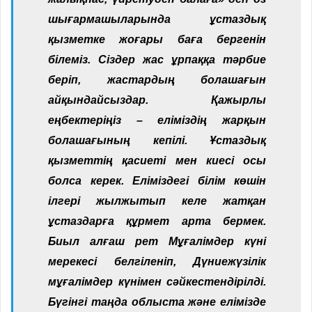
шығармашыларында ұстаздық
қызметке жоғары баға бергенін
білеміз. Сіздер жас ұрпаққа тәрбие
беріп, жастардың болашағын
айқындайсыздар. Қажырлы
еңбектеріңіз – еліміздің жарқын
болашағының кепілі. Ұстаздық
қызметтің қасиеті мен киесі осы
болса керек. Еліміздегі білім көшін
ілгері жылжытып келе жатқан
ұстаздарға құрмет арта бермек.
Биыл алғаш рет Мұғалімдер күні
мерекесі белгіленіп, Дүниежүзілік
мұғалімдер күнімен сәйкестендірілді.
Бүгінгі таңда облыста және елімізде