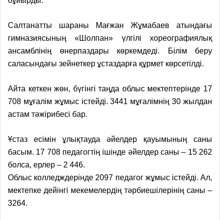
бұйыр­ды.
Салтанатты шараны Мағжан Жұмабаев атындағы
гимназиясының «Шолпан» үлгілі хореографиялық
ансамблінің өнерпаздары көркемдеді. Білім беру
саласындағы зейнеткер ұстаздарға құрмет көрсетілді.
Айта кеткен жөн, бүгінгі таңда облыс мектептерінде 17
708 мұғалім жұмыс істейді. 3441 мұғалімнің 30 жылдан
астам тәжірибесі бар.
Ұстаз есімін ұлықтауда әйелдер қауымының саны
басым. 17 708 педагогтің ішінде әйелдер саны – 15 262
болса, ерлер – 2 446.
Облыс колледждерінде 2097 педагог жұмыс істейді. Ал,
мектепке дейінгі мекемелердің тәр­бие­шілерінің саны –
3264.