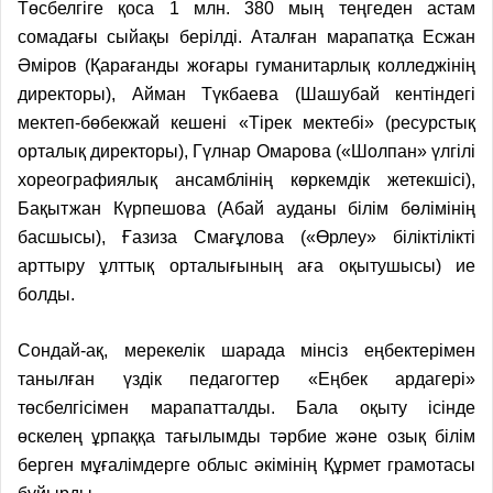
Төсбелгіге қоса 1 млн. 380 мың теңгеден астам
сомадағы сыйақы берілді. Аталған марапатқа Есжан
Әміров (Қарағанды жоғары гуманитарлық колледжінің
директоры), Айман Түкбаева (Шашубай кентіндегі
мектеп-бөбекжай кешені «Тірек мектебі» (ресурстық
орталық директоры), Гүлнар Омарова («Шолпан» үлгілі
хореографиялық ансамблінің көркемдік жетекшісі),
Бақытжан Күрпешова (Абай ауданы білім бөлімінің
басшысы), Ғазиза Смағұлова («Өрлеу» біліктілікті
арттыру ұлттық орталығының аға оқытушысы) ие
болды.
Сондай-ақ, мерекелік шарада мінсіз еңбектерімен
танылған үздік педагогтер «Еңбек ардагері»
төсбелгісімен марапатталды. Бала оқыту ісінде
өскелең ұрпаққа тағылымды тәрбие және озық білім
берген мұғалімдерге облыс әкімінің Құрмет грамотасы