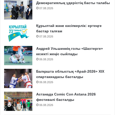
Демократиялық үдерістің басты талабы
07.08.2026
Құрылтай және кәсіпкерлік: ертеңге
бастар талғам
07.08.2026
Андрей Ульшиннің голы «Шахтерге»
кезекті жеңіс сыйлады
06.08.2026
Балқашта облыстық «Арай-2026» XIX
спартакиадасы басталды
06.08.2026
Астанада Comic Con Astana 2026
фестивалі басталды
06.08.2026