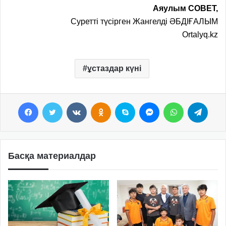
Аяулым СОВЕТ,
Суретті түсірген Жангелді ӘБДІҒАЛЫМ
Ortalyq.kz
ұстаздар күні
Facebook
Twitter
VKontakte
Odnoklassniki
Skype
Messenger
WhatsApp
Telegram
Басқа материалдар