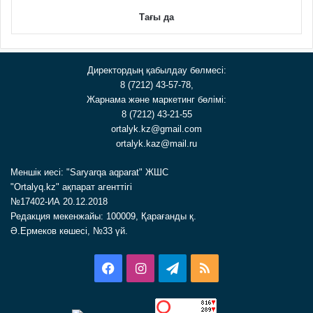
Тағы да
Директордың қабылдау бөлмесі:
8 (7212) 43-57-78,
Жарнама және маркетинг бөлімі:
8 (7212) 43-21-55
ortalyk.kz@gmail.com
ortalyk.kaz@mail.ru
Меншік иесі: "Saryarqa aqparat" ЖШС
"Ortalyq.kz" ақпарат агенттігі
№17402-ИА 20.12.2018
Редакция мекенжайы: 100009, Қарағанды қ.
Ә.Ермеков көшесі, №33 үй.
Facebook
Instagram
Telegram
RSS