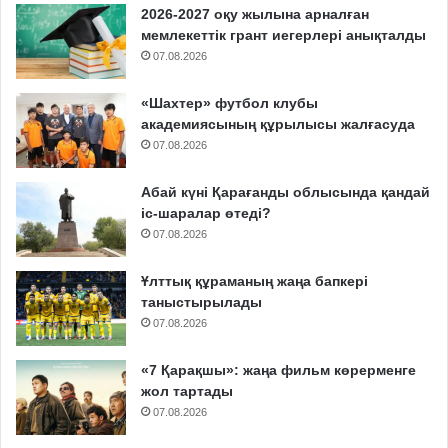
2026-2027 оқу жылына арналған
мемлекеттік грант иегерлері анықталды
07.08.2026
«Шахтер» футбол клубы
академиясының құрылысы жалғасуда
07.08.2026
Абай күні Қарағанды облысында қандай
іс-шаралар өтеді?
07.08.2026
Ұлттық құраманың жаңа бапкері
таныстырылады
07.08.2026
«7 Қарақшы»: жаңа фильм көрерменге
жол тартады
07.08.2026