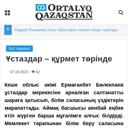
Мәзір
Із
Андрей Ульшиннің голы «Шахтерге» кезекті жеңіс сыйлады
Бас тақырып
Ұстаздар – құрмет төрінде
07.10.2023
52
Кеше облыс әкімі Ермағанбет Бөлекпаев
ұстаздар мерекесіне арналған салтанатты
шараға қатысып, білім саласының үздіктерін
марапаттады. Аймақ басшысы аянбай еңбек
етіп жүрген барша мұғалімге алғыс білдірді.
Мемлекет тарапынан білім беру саласына