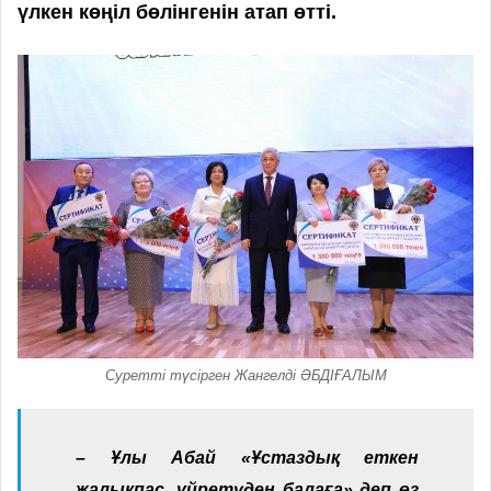
үлкен көңіл бөлінгенін атап өтті.
Суретті түсірген Жангелді ӘБДІҒАЛЫМ
– Ұлы Абай «Ұстаздық еткен
жалықпас, үйретуден балаға» деп өз