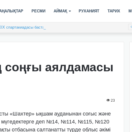
АҢАЛЫҚТАР
РЕСМИ
АЙМАҚ
РУХАНИЯТ
ТАРИХ
М
XIX спартакиадасы басталды
 соңғы аялдамасы
23
ты «Шахтер» ықшам ауданынан соғыс және
а мүгедектерге деп №14, №114, №115, №120
шақты отбасына салтанатты түрде облыс әкімі