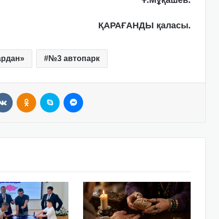
Ұ.Мұқашев.
ҚАРАҒАНДЫ қаласы.
ардан»
№3 автопарк
VKontakte
Odnoklassniki
Skype
Messenger