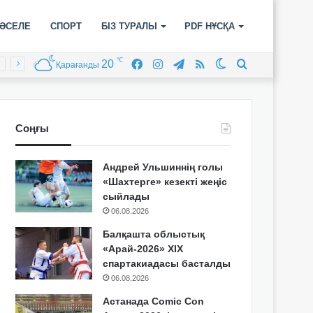
ӘСЕЛЕ
СПОРТ
БІЗ ТУРАЛЫ
PDF НҰСҚА
℃
20
Facebook
Instagram
Telegram
RSS
Switch
Іздеу
Қарағанды
skin
Соңғы
Андрей Ульшиннің голы
«Шахтерге» кезекті жеңіс
сыйлады
06.08.2026
Балқашта облыстық
«Арай-2026» XIX
спартакиадасы басталды
06.08.2026
Астанада Comic Con