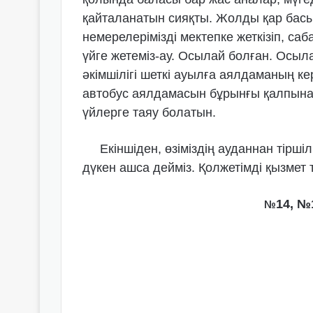
қайталанатын сияқты. Жолды қар бас
немерелерімізді мектепке жеткізіп, саб
үйге жетеміз-ау. Осылай болған. Осы
әкімшілігі шеткі ауылға аялдаманың ке
автобус аялдамасын бұрынғы қалпына к
үйлерге таяу болатын.
Екіншіден, өзіміздің ауданнан тіршілі
дүкен ашса дейміз. Қолжетімді қызмет 
14, №
№