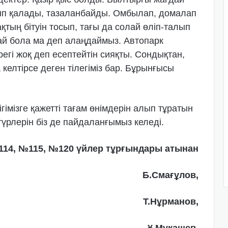
ып қалады, тазаланбайды. Омбылап, домалап
ақтың бітуін тосып, тағы да солай өліп-талып
лай бола ма деп алаңдаймыз. Автопарк
регі жоқ деп есептейтін сияқты. Сондықтан,
елтірсе деген тілегіміз бар. Бұрынғысы
гімізге қажетті тағам өнімдерін алып тұратын
түрлерін біз де пайдаланғымыз келеді.
114, №115, №120 үйлер тұрғындары атынан
Б.Смағұлов,
Т.Нұрманов,