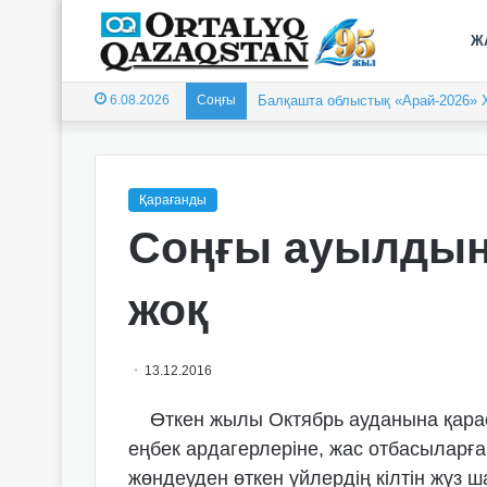
Ж
6.08.2026
Соңғы
Балқашта облыстық «Арай-2026» 
Қарағанды
Соңғы ауылдың
жоқ
13.12.2016
Өткен жылы Октябрь ауданына қарас
еңбек ардагерлеріне, жас отбасыларғ
жөндеуден өткен үйлердің кілтін жүз 