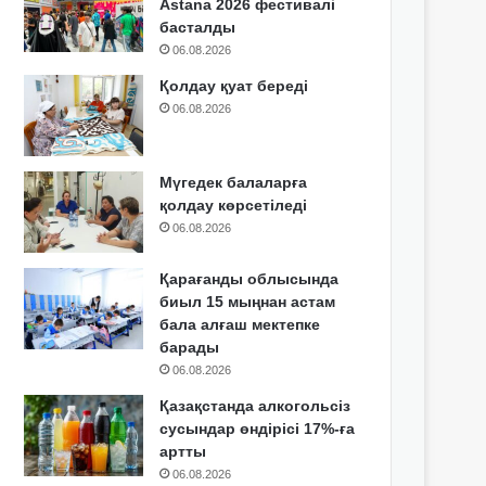
Astana 2026 фестивалі
басталды
06.08.2026
Қолдау қуат береді
06.08.2026
Мүгедек балаларға
қолдау көрсетіледі
06.08.2026
Қарағанды облысында
биыл 15 мыңнан астам
бала алғаш мектепке
барады
06.08.2026
Қазақстанда алкогольсіз
сусындар өндірісі 17%-ға
артты
06.08.2026