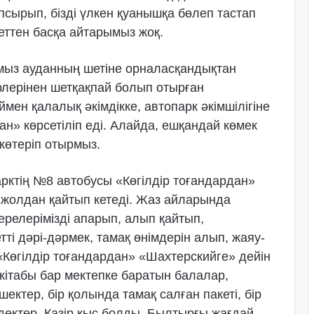
сырып, бізді үлкен қуанышқа бөлеп тастап
еттен басқа айтарымыз жоқ.
ыз ауданның шетіне орналасқандықтан
үрлерінен шетқақпай болып отырған
мен қалалық әкімдікке, автопарк әкімшілігіне
дан» көрсетіліп еді. Алайда, ешқандай көмек
көтеріп отырмыз.
рктің №8 автобусы «Көгілдір тоғандардан»
та жолдан қайтып кетеді. Жаз айларында
ерелерімізді апарып, алып қайтып,
тті дәрі-дәрмек, тамақ өнімдерін алып, жаяу-
Көгілдір тоғандардан» «Шахтерскийге» дейін
 кітабы бар мектепке баратын балалар,
ектер, бір қолында тамақ салған пакеті, бір
дектер. Қазір қыс болды. Былтырғы жағдай