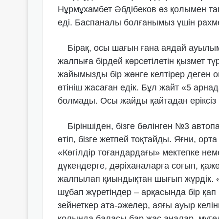
Нұрмұхамбет Әбдібеков өз қолымен тап
еді. Баспаналы болғанымыз үшін рахм
Бірақ, осы шағын ғана аядай ауылым
жалпыға бірдей көрсетілетін қызмет т
жайымызды бір жөнге келтірер деген ой
өтініш жасаған едік. Бұл жайт «5 арна
болмады. Осы жайды қайтадан еріксіз 
Біріншіден, бізге бөлінген №3 автопа
өтіп, бізге жетпей тоқтайды. Яғни, ор
«Көгілдір тоғандардағы» мектепке нем
дүкендерге, дәріханаларға соғып, қаже
жалпылап қиындықтан шығып жүрдік. «
шұбап жүретіндер – арқасында бір қап
зейнеткер ата-әжелер, аяғы ауыр келінш
қолында баласы бар жас аналар, мүге