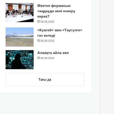
Мектеп формасын
таңдауда нені ескеру
керек?
06.08.2026
«Күнгей» мен «Таугүлге»
газ келеді
06.08.2026
Алаяқта айла көп
06.08.2026
Тағы да