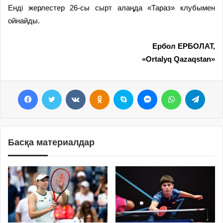
Енді жерлестер 26-сы сырт алаңда «Тараз» клубымен
ойнайды.
Ербол ЕРБОЛАТ,
«Ortalyq Qazaqstan»
Facebook
Twitter
VKontakte
Odnoklassniki
Skype
Messenger
WhatsApp
Telegram
Басқа материалдар