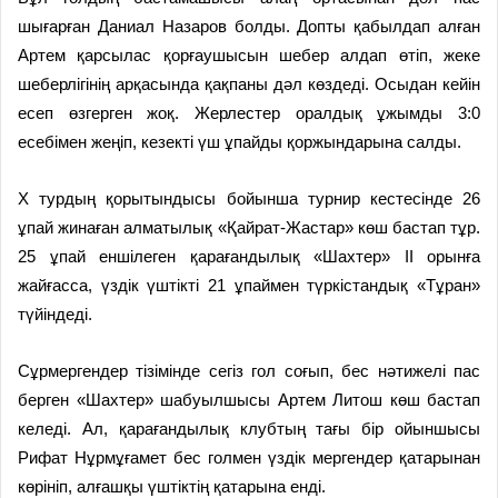
шығарған Даниал Назаров болды. Допты қабылдап алған
Артем қарсылас қорғаушысын шебер алдап өтіп, жеке
шеберлігінің арқасында қақпаны дәл көздеді. Осыдан кейін
есеп өзгерген жоқ. Жерлестер оралдық ұжымды 3:0
есебімен жеңіп, кезекті үш ұпайды қоржындарына салды.
Х турдың қорытындысы бойынша турнир кестесінде 26
ұпай жинаған алматылық «Қайрат-Жастар» көш бастап тұр.
25 ұпай еншілеген қарағандылық «Шахтер» ІІ орынға
жайғасса, үздік үштікті 21 ұпаймен түркістандық «Тұран»
түйіндеді.
Сұрмергендер тізімінде сегіз гол соғып, бес нәтижелі пас
берген «Шахтер» шабуылшысы Артем Литош көш бастап
келеді. Ал, қарағандылық клубтың тағы бір ойыншысы
Рифат Нұрмұғамет бес голмен үздік мергендер қатарынан
көрініп, алғашқы үштіктің қатарына енді.