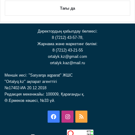
Тағы да
Директордың қабылдау бөлмесі:
8 (7212) 43-57-78,
Жарнама және маркетинг бөлімі:
8 (7212) 43-21-55
ortalyk.kz@gmail.com
ortalyk.kaz@mail.ru
Меншік иесі: "Saryarqa aqparat" ЖШС
"Ortalyq.kz" ақпарат агенттігі
№17402-ИА 20.12.2018
Редакция мекенжайы: 100009, Қарағанды қ.
Ә.Ермеков көшесі, №33 үй.
Facebook
Instagram
RSS