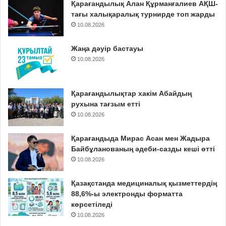
Қарағандылық Алан Құрманғалиев АҚШ-
тағы халықаралық турнирде топ жарды
10.08.2026
Жаңа дәуір бастауы
10.08.2026
Қарағандылықтар хакім Абайдың
рухына тағзым етті
10.08.2026
Қарағандыда Мирас Асан мен Жадыра
Байбұланованың әдеби-сазды кеші өтті
10.08.2026
Қазақстанда медициналық қызметтердің
88,6%-ы электронды форматта
көрсетіледі
10.08.2026