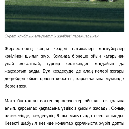
Сурет клубтың әлеуметтік желідегі парақшасынан
Жерлестердің соңғы кездегі нәтижелері жанкүйерлер
көңілінен шығып жүр. Команда бірнеше ойын қатарынан
ұпай жоғалтпай, турнир кестесіндегі жағдайын да
жақсартып алды. Бұл кездесуде де алаң иелері жоғары
деңгейдегі ойын өрнегін көрсетіп, қарсыласына мүмкіндік
берген жоқ.
Матч басталған сәттен-ақ жерлестер ойынды өз қолына
алып, қарсылас қақпасына үздіксіз қысым жасады. Соның
нәтижесінде, кездесудің 9-шы минутында есеп ашылды.
Кезекті шабуыл кезінде қонақтар қорғаныста жүріп допты