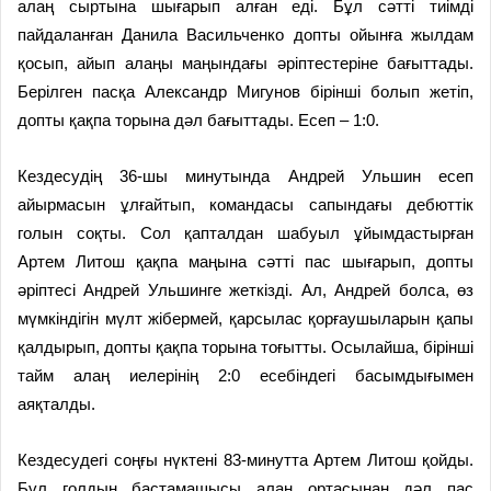
алаң сыртына шығарып алған еді. Бұл сәтті тиімді
пайдаланған Данила Васильченко допты ойынға жылдам
қосып, айып алаңы маңындағы әріптестеріне бағыттады.
Берілген пасқа Александр Мигунов бірінші болып жетіп,
допты қақпа торына дәл бағыттады. Есеп – 1:0.
Кездесудің 36-шы минутында Андрей Ульшин есеп
айырмасын ұлғайтып, командасы сапындағы дебюттік
голын соқты. Сол қапталдан шабуыл ұйымдастырған
Артем Литош қақпа маңына сәтті пас шығарып, допты
әріптесі Андрей Ульшинге жеткізді. Ал, Андрей болса, өз
мүмкіндігін мүлт жібермей, қарсылас қорғаушыларын қапы
қалдырып, допты қақпа торына тоғытты. Осылайша, бірінші
тайм алаң иелерінің 2:0 есебіндегі басымдығымен
аяқталды.
Кездесудегі соңғы нүктені 83-минутта Артем Литош қойды.
Бұл голдың бастамашысы алаң ортасынан дәл пас