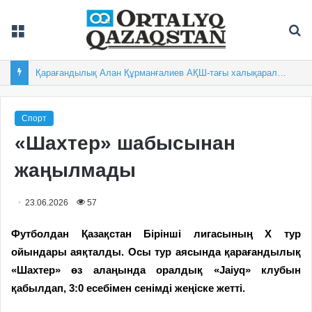
Мәзір
Із
Қарағандылық Алан Құрманғалиев АҚШ-тағы халықаралық турнирде топ жарды
Спорт
«Шахтер» шабысынан
жаңылмады
23.06.2026
57
Футболдан Қазақстан Бірінші лигасының Х тур
ойындары аяқталды. Осы тур аясында қарағандылық
«Шахтер» өз алаңында оралдық «Jaiyq» клубын
қабылдап, 3:0 есебімен сенімді жеңіске жетті.