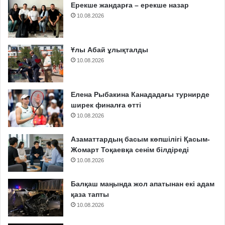
Ерекше жандарға – ерекше назар
10.08.2026
Ұлы Абай ұлықталды
10.08.2026
Елена Рыбакина Канададағы турнирде
ширек финалға өтті
10.08.2026
Азаматтардың басым көпшілігі Қасым-
Жомарт Тоқаевқа сенім білдіреді
10.08.2026
Балқаш маңында жол апатынан екі адам
қаза тапты
10.08.2026