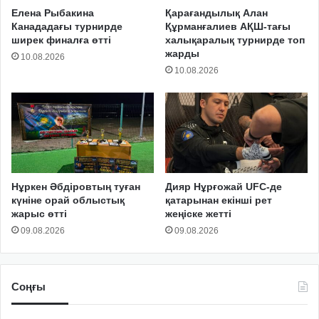
Елена Рыбакина
Қарағандылық Алан
Канададағы турнирде
Құрманғалиев АҚШ-тағы
ширек финалға өтті
халықаралық турнирде топ
жарды
10.08.2026
10.08.2026
Нұркен Әбдіровтың туған
Дияр Нұрғожай UFC-де
күніне орай облыстық
қатарынан екінші рет
жарыс өтті
жеңіске жетті
09.08.2026
09.08.2026
Соңғы