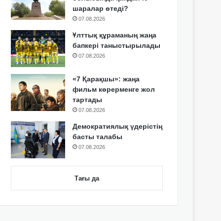
шаралар өтеді?
07.08.2026
Ұлттық құраманың жаңа
бапкері таныстырылады
07.08.2026
«7 Қарақшы»: жаңа
фильм көрерменге жол
тартады
07.08.2026
Демократиялық үдерістің
басты талабы
07.08.2026
Тағы да