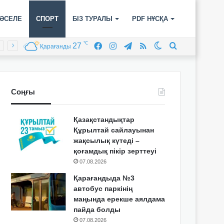
ӘСЕЛЕ
СПОРТ
БІЗ ТУРАЛЫ
PDF НҰСҚА
℃
27
Facebook
Instagram
Telegram
RSS
Switch
Іздеу
Қарағанды
skin
Соңғы
Қазақстандықтар
Құрылтай сайлауынан
жақсылық күтеді –
қоғамдық пікір зерттеуі
07.08.2026
Қарағандыда №3
автобус паркінің
маңында ерекше аялдама
пайда болды
07.08.2026