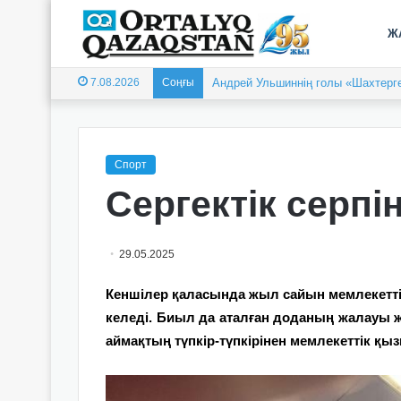
Ж
7.08.2026
Соңғы
Андрей Ульшиннің голы «Шахтерге
Спорт
Сергектік серп
29.05.2025
Кеншілер қаласында жыл сайын мемлекетті
келеді. Биыл да аталған доданың жалауы 
аймақтың түпкір-түпкірінен мемлекеттік қы