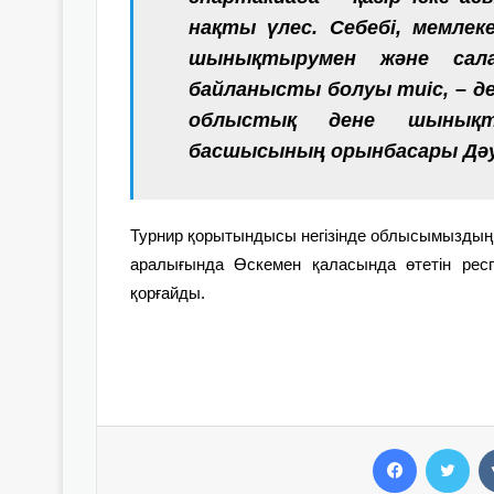
нақты үлес. Себебі, мемлек
шынықтырумен және сал
байланысты болуы тиіс, – 
облыс­тық дене шынық
басшысының орынбасары Дәу
Турнир қорытындысы негізінде облысымыздың
аралығында Өскемен қаласында өтетін респ
қорғайды.
Facebook
Twitter