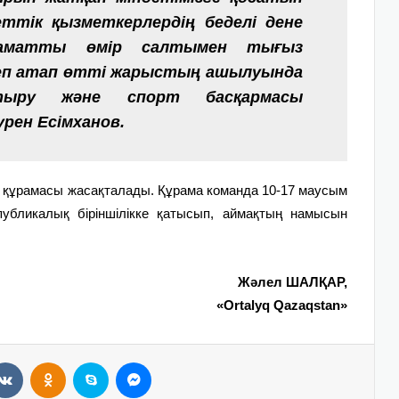
еттік қызметкерлердің беделі дене
аматты өмір салтымен тығыз
деп атап өтті жарыстың ашылуында
тыру және спорт басқармасы
рен Есімханов.
 құрамасы жасақталады. Құрама команда 10-17 маусым
убликалық біріншілікке қатысып, аймақтың намысын
Жәлел ШАЛҚАР,
«Ortalyq Qazaqstan»
VKontakte
Odnoklassniki
Skype
Messenger