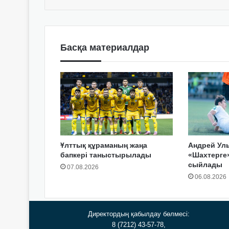
Басқа материалдар
Ұлттық құраманың жаңа
Андрей Ул
бапкері таныстырылады
«Шахтерге»
сыйлады
07.08.2026
06.08.2026
Директордың қабылдау бөлмесі:
8 (7212) 43-57-78,