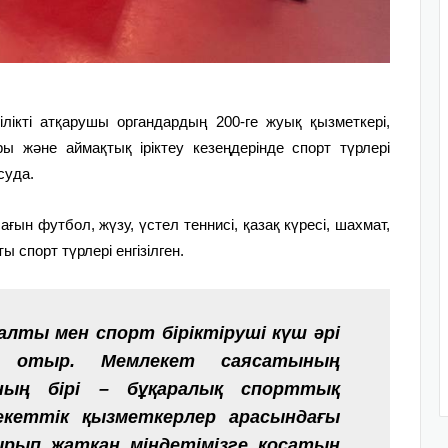
ілікті атқарушы органдардың 200-ге жуық қызметкері,
ры және аймақтық іріктеу кезеңдерінде спорт түрлері
суда.
ын футбол, жүзу, үстел теннисі, қазақ күресі, шахмат,
ы спорт түрлері енгізілген.
алты мен спорт біріктіруші күш әрі
 отыр. Мемлекет саясатының
ның бірі – бұқаралық спорттық
екеттік қызметкерлер арасындағы
сырып жатқан міндетімізге қосатын