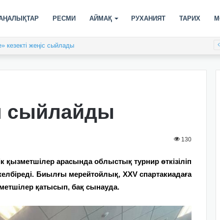
АҢАЛЫҚТАР
РЕСМИ
АЙМАҚ
РУХАНИЯТ
ТАРИХ
М
» кезекті жеңіс сыйлады
ін сыйлайды
130
к қызметшілер арасында облыстық турнир өткізіліп
желбіреді. Биылғы мерейтойлық, XXV спартакиадаға
зметшілер қатысып, бақ сынауда.