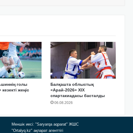
ьшиннің голы
Балқашта облыстық
 кезекті жеңіс
«Арай-2026» XIX
спартакиадасы басталды
06.08.2026
Меншік иесі: "Saryarqa aqparat" ЖШС
"Ortalyq.kz" ақпарат агенттігі