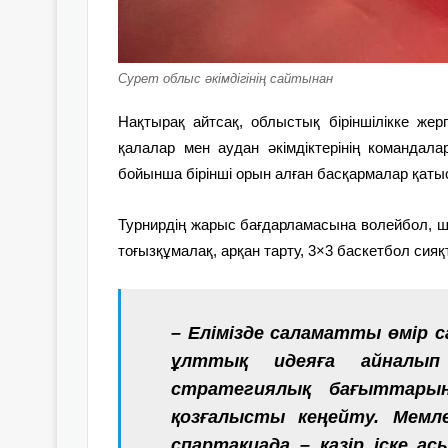
Сурет облыс әкімдігінің сайтынан
Нақтырақ айтсақ, облыстық біріншілікке жерг
қалалар мен аудан әкімдіктерінің командала
бойынша бірінші орын алған басқармалар қаты
Турнирдің жарыс бағдарламасына волейбол, шағ
тоғызқұмалақ, арқан тарту, 3×3 баскетбол сияқт
– Елімізде саламатты өмір с
ұлттық идеяға айналып
стратегия­лық бағыттары
қозғалысты кеңейту. Мемл
спартакиада – қазір іске а