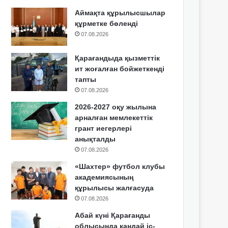
Аймақта құрылысшылар
құрметке бөленді
07.08.2026
Қарағандыда қызметтік
ит жоғалған бойжеткенді
тапты
07.08.2026
2026-2027 оқу жылына
арналған мемлекеттік
грант иегерлері
анықталды
07.08.2026
«Шахтер» футбол клубы
академиясының
құрылысы жалғасуда
07.08.2026
Абай күні Қарағанды
облысында қандай іс-