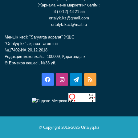
Жарнама және маркетинг бөлімі:
8 (7212) 43-21-55
ortalyk.kz@gmail.com
ortalyk.kaz@mail.ru
Меншік иесі: "Saryarqa aqparat" ЖШС
"Ortalyq.kz" ақпарат агенттігі
№17402-ИА 20.12.2018
Редакция мекенжайы: 100009, Қарағанды қ.
Ә.Ермеков көшесі, №33 үй.
Facebook
Instagram
Telegram
RSS
© Copyright 2016-2026 Ortalyq.kz