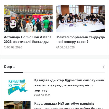
Астанада Comic Con Astana
Мектеп формасын таңдауда
2026 фестивалі басталды
нені ескеру керек?
06.08.2026
06.08.2026
Соңғы
Қазақстандықтар Құрылтай сайлауынан
жақсылық күтеді – қоғамдық пікір
зерттеуі
07.08.2026
Қарағандыда №3 автобус паркінің
маңында ерекше аялдама пайда болды