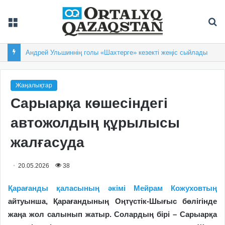
Мәзір
Із
Андрей Ульшиннің голы «Шахтерге» кезекті жеңіс сыйлады
Жаңалықтар
Сарыарқа көшесіндегі
автожолдың құрылысы
жалғасуда
20.05.2026
38
Қарағанды қаласының әкімі Мейрам Кожуховтың
айтуынша, Қарағандының Оңтүстік-Шығыс бөлігінде
жаңа жол салынып жатыр. Солардың бірі – Сарыарқа