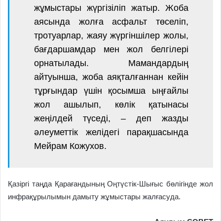
жұмыстары жүргізіліп жатыр. Жоба
аясында жолға асфальт төселіп,
тротуарлар, жаяу жүргіншілер жолы,
бағдаршамдар мен жол белгілері
орнатылады. Мамандардың
айтуынша, жоба аяқталғаннан кейін
тұрғындар үшін қосымша ыңғайлы
жол ашылып, көлік қатынасы
жеңілдей түседі, – деп жазды
әлеуметтік желідегі парақшасында
Мейрам Кожухов.
Қазіргі таңда Қарағандының Оңтүстік-Шығыс бөлігінде жол
инфрақұрылымын дамыту жұмыстары жалғасуда.