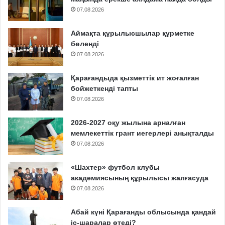
07.08.2026
Аймақта құрылысшылар құрметке
бөленді
07.08.2026
Қарағандыда қызметтік ит жоғалған
бойжеткенді тапты
07.08.2026
2026-2027 оқу жылына арналған
мемлекеттік грант иегерлері анықталды
07.08.2026
«Шахтер» футбол клубы
академиясының құрылысы жалғасуда
07.08.2026
Абай күні Қарағанды облысында қандай
іс-шаралар өтеді?