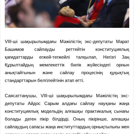
VIII-ші шақырылымдағы Мәжілістің экс-депутаты Марат
Башимов сайлауды реттейтін конституциялық
қағидаттарды егжей-тегжейлі талқылап, Негізгі Заң
Құрылтайдың мемлекеттік билік жүйесіндегі орнын
анықтайтынын және сайлау процесінің құқықтық
стандарттарын белгілейтінін атап өтті.
Саясаттанушы, VIII-ші шақырылымдағы Мәжілістің экс-
депутаты Айдос Сарым алдағы сайлау науқаны жаңа
конституциялық модельдің алғашқы практикалық сынағы
болады деген пікір білдірді. Оның пікірінше, алғашқы
сайлаудың сапасы жаңа институттардың орнықтылығы мен