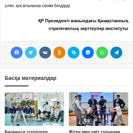
үлес қосатынына сенім білдірді.
ҚР Президенті жанындағы Қазақстанның
стратегиялық зерттеулер институты
Facebook
Twitter
VKontakte
Odnoklassniki
Skype
Messenger
WhatsApp
Telegram
Басқа материалдар
Балқашта түсірілген
Жігер мен үміт тоғысқан