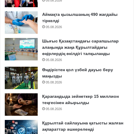
05.08.2026
Аймақта қызылшаның 490 жағдайы
тіркелді
05.08.2026
Шығыс Қазақстандағы сарапшылар
алаңында жаңа Құрылтайдағы
өңірлердің өкілдігі талқыланды
05.08.2026
Өндірістен қол үзбей дауыс беру
маңызды
05.08.2026
Қарағандыда зейнеткер 15 миллион
теңгесінен айырылды
05.08.2026
Құрылтай сайлауына қатысты жалған
ақпараттар әшкереленді