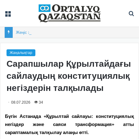
Мәзір
Із
Жеңіс жылнамасының бастауы
Жаңалықтар
Сарапшылар Құрылтайдағы
сайлаудың конституциялық
негіздерін талқылады
08.07.2026
34
Бүгін Астанада «Құрылтай сайлауы: конституциялық
негіздер және саяси трансформация» атты
сараптамалық талқылау алаңы өтті.