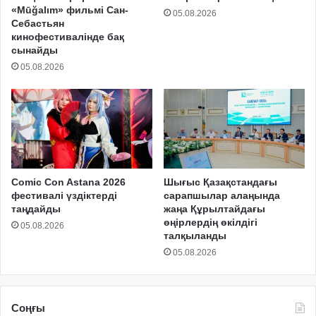
«Mūğalım» фильмі Сан-
05.08.2026
Себастьян
кинофестивалінде бақ
сынайды
05.08.2026
Comic Con Astana 2026
Шығыс Қазақстандағы
фестивалі үздіктерді
сарапшылар алаңында
таңдайды
жаңа Құрылтайдағы
өңірлердің өкілдігі
05.08.2026
талқыланды
05.08.2026
Соңғы