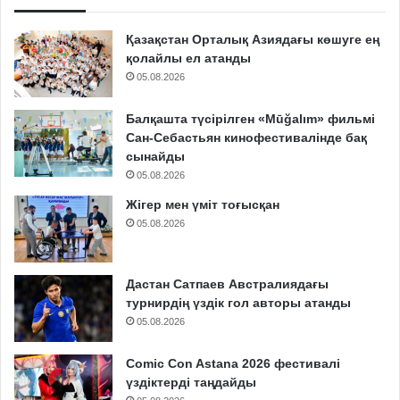
Қазақстан Орталық Азиядағы көшуге ең
қолайлы ел атанды
05.08.2026
Балқашта түсірілген «Mūğalım» фильмі
Сан-Себастьян кинофестивалінде бақ
сынайды
05.08.2026
Жігер мен үміт тоғысқан
05.08.2026
Дастан Сатпаев Австралиядағы
турнирдің үздік гол авторы атанды
05.08.2026
Comic Con Astana 2026 фестивалі
үздіктерді таңдайды