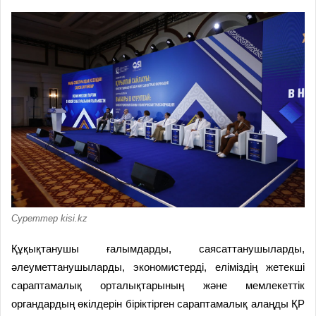
Суреттер kisi.kz
Құқықтанушы ғалымдарды, саясаттанушыларды,
әлеуметтанушыларды, экономистерді, еліміздің жетекші
сараптамалық орталықтарының және мемлекеттік
органдардың өкілдерін біріктірген сараптамалық алаңды ҚР