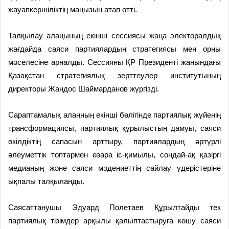
жауапкершіліктің маңызын атап өтті.
Талқылау алаңының екінші сессиясы жаңа электоралдық
жағдайда саяси партиялардың стратегиясы мен орны
мәселесіне арналды. Сессияны ҚР Президенті жанындағы
Қазақстан стратегиялық зерттеулер институтының
директоры Жандос Шаймарданов жүргізді.
Сараптамалық алаңның екінші бөлігінде партиялық жүйенің
трансформациясы, партиялық құрылыстың дамуы, саяси
өкілдіктің сапасын арттыру, партиялардың әртүрлі
әлеуметтік топтармен өзара іс-қимылы, сондай-ақ қазіргі
медианың және саяси мәдениеттің сайлау үдерістеріне
ықпалы талқыланды.
Саясаттанушы Эдуард Полетаев Құрылтайды тек
партиялық тізімдер арқылы қалыптастыруға көшу саяси