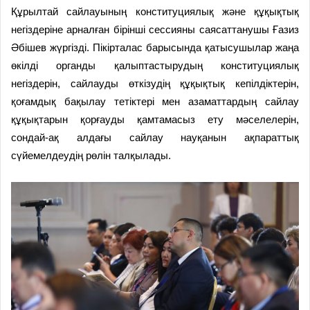
Құрылтай сайлауының конституциялық және құқықтық
негіздеріне арналған бірінші сессияны саясаттанушы Ғазиз
Әбішев жүргізді. Пікірталас барысында қатысушылар жаңа
өкілді органды қалыптастырудың конституциялық
негіздерін, сайлауды өткізудің құқықтық кепілдіктерін,
қоғамдық бақылау тетіктері мен азаматтардың сайлау
құқықтарын қорғауды қамтамасыз ету мәселелерін,
сондай-ақ алдағы сайлау науқанын ақпараттық
сүйемелдеудің рөлін талқылады.