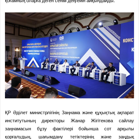
қоғамның оларға деген сенім деңгейін айқындайды.
ҚР Әділет министрлігінің Заңнама және құқықтық ақпарат
институтының директоры Жанар Жігітекова сайлау
заңнамасын бұзу фактілері бойынша сот арқылы
қорғалудың, шағымдану тетіктерінің және заңдық