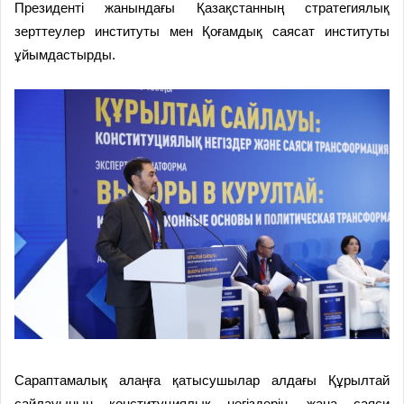
Президенті жанындағы Қазақстанның стратегиялық
зерттеулер институты мен Қоғамдық саясат институты
ұйымдастырды.
Сараптамалық алаңға қатысушылар алдағы Құрылтай
сайлауының конституциялық негіздерін, жаңа саяси