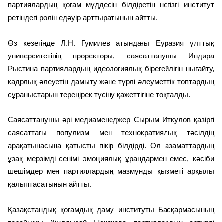
партиялардың қоғам мүддесін білдіретін негізгі институт
ретіндегі рөлін едәуір арттыратынын айтты.
Өз кезегінде Л.Н. Гумилев атындағы Еуразия ұлттық
университетінің проректоры, саясаттанушы Индира
Рыстина партиялардың идеологиялық бірегейлігін нығайту,
кадрлық әлеуетін дамыту және түрлі әлеуметтік топтардың
сұраныстарын тереңірек түсіну қажеттігіне тоқталды.
Саясаттанушы әрі медиаменеджер Сырым Иткулов қазіргі
саясаттағы популизм мен технократиялық тәсілдің
арақатынасына қатысты пікір білдірді. Ол азаматтардың
ұзақ мерзімді сенімі эмоциялық ұрандармен емес, кәсіби
шешімдер мен партиялардың мазмұнды қызметі арқылы
қалыптасатынын айтты.
Қазақстандық қоғамдық даму институты Басқармасының