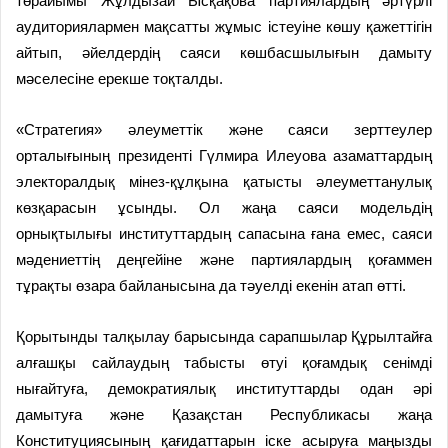
төрайымы Жұлдызай Ысқақова партиялардың әртүрлі
аудиториялармен мақсатты жұмыс істеуіне көшу қажеттігін
айтып, әйелдердің саяси көшбасшылығын дамыту
мәселесіне ерекше тоқталды.
«Стратегия» әлеуметтік және саяси зерттеулер
орталығының президенті Гүлмира Илеуова азаматтардың
электоралдық мінез-құлқына қатысты әлеуметтанулық
көзқарасын ұсынды. Ол жаңа саяси модельдің
орнықтылығы институттардың сапасына ғана емес, саяси
мәдениеттің деңгейіне және партиялардың қоғаммен
тұрақты өзара байланысына да тәуелді екенін атап өтті.
Қорытынды талқылау барысында сарапшылар Құрылтайға
алғашқы сайлаудың табысты өтуі қоғамдық сенімді
нығайтуға, демократиялық институттарды одан әрі
дамытуға және Қазақстан Республикасы жаңа
Конституциясының қағидаттарын іске асыруға маңызды