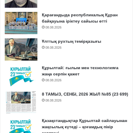
Қарағандыда республикалық Құран
байқауына іріктеу сайысы өтті
08.08.2026
Ұлттық рухтың темірқазығы
08.08.2026
Құрылтай: ғылым мен технологияға
жаңа серпін қажет
08.08.2026
8 ТАМЫЗ, СЕНБІ, 2026 ЖЫЛ №85 (23 699)
08.08.2026
Қазақстандықтар Құрылтай сайлауынан
жақсылық күтеді – қоғамдық пікір
зерттеуі