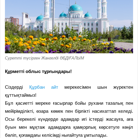
Суретті түсірген Жангелді ӘБДІҒАЛЫМ
Құрметті облыс тұрғындары!
Сіздерді
Құрбан айт
мерекесімен шын жүректен
құттықтаймыз!
Бұл қасиетті мереке ғасыр­лар бойы рухани тазалық пен
мейірімділікті, өзара көмек пен бірлікті насихаттап келеді.
Осы берекелі күндерде адамдар игі істерді жасау­ға, аға
буын мен мұқтаж адам­дарға қамқорлық көрсету­ге көңіл
бөліп, қоғамдағы келі­сімді нығайтуға ұмтылады.