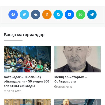
Facebook
Twitter
VKontakte
Odnoklassniki
Skype
Messenger
WhatsApp
Telegram
Басқа материалдар
Астанадағы «Болашақ
Менің арыстарым –
ойындарына» 50 елден 800
бойтұмарым
спортшы жиналды
08.08.2026
08.08.2026