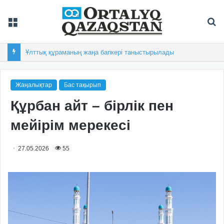
Мәзір
Із
Ұлттық құраманың жаңа бапкері таныстырылады
Жаңалықтар
Бас тақырып
Құрбан айт – бірлік пен
мейірім мерекесі
27.05.2026
55