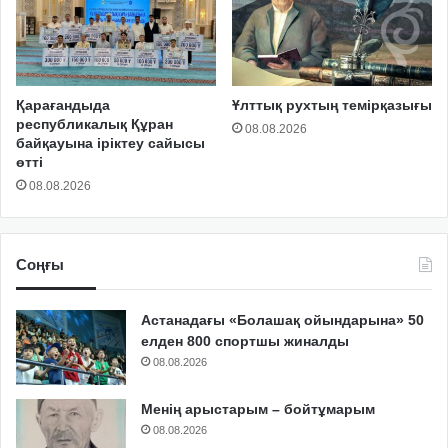
Қарағандыда
Ұлттық рухтың темірқазығы
республикалық Құран
08.08.2026
байқауына іріктеу сайысы
өтті
08.08.2026
Соңғы
Астанадағы «Болашақ ойындарына» 50
елден 800 спортшы жиналды
08.08.2026
Менің арыстарым – бойтұмарым
08.08.2026