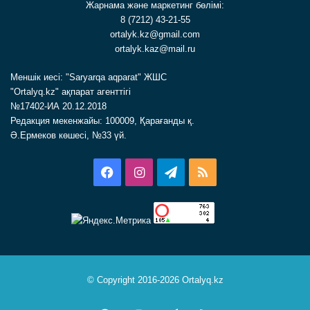
Жарнама және маркетинг бөлімі:
8 (7212) 43-21-55
ortalyk.kz@gmail.com
ortalyk.kaz@mail.ru
Меншік иесі: "Saryarqa aqparat" ЖШС
"Ortalyq.kz" ақпарат агенттігі
№17402-ИА 20.12.2018
Редакция мекенжайы: 100009, Қарағанды қ.
Ә.Ермеков көшесі, №33 үй.
Facebook
Instagram
Telegram
RSS
© Copyright 2016-2026 Ortalyq.kz