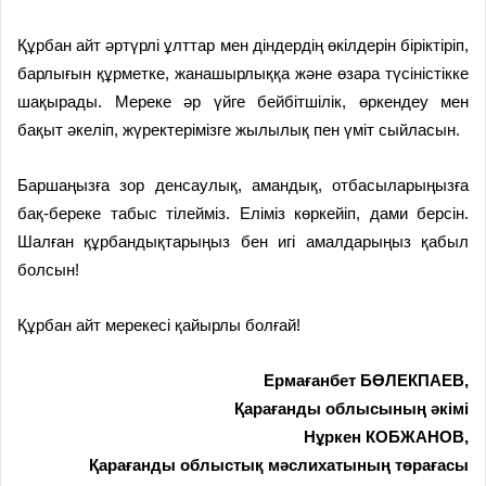
Құрбан айт әртүрлі ұлттар мен діндердің өкілдерін біріктіріп,
барлығын құрметке, жанашырлыққа және өз­ара түсіністікке
шақырады. Мереке әр үйге бейбітшілік, өркендеу мен
бақыт әкеліп, жүректерімізге жылылық пен үміт сыйласын.
Баршаңызға зор денсау­лық, амандық, отбасылары­ңызға
бақ-береке табыс ті­лейміз. Еліміз көркейіп, дами берсін.
Шалған құрбандықтарыңыз бен игі амалдарыңыз қабыл
болсын!
Құрбан айт мерекесі қайырлы болғай!
Ермағанбет БӨЛЕКПАЕВ,
Қарағанды облысының әкімі
Нұркен КОБЖАНОВ,
Қарағанды облыстық мәслихатының төрағасы