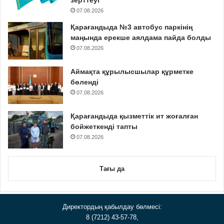
07.08.2026
Қарағандыда №3 автобус паркінің
маңында ерекше аялдама пайда болды
07.08.2026
Аймақта құрылысшылар құрметке
бөленді
07.08.2026
Қарағандыда қызметтік ит жоғалған
бойжеткенді тапты
07.08.2026
Тағы да
Директордың қабылдау бөлмесі:
8 (7212) 43-57-78,