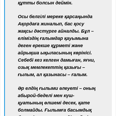
құтты болсын деймін.
Осы белгілі мереке қарсаңында
Ақордаға жиналып, бас қосу
жақсы дәстүрге айналды. Бұл –
еліміздің ғалымдар қауымына
деген ерекше құрметі және
айрықша ықыласының көрінісі.
Себебі кез келген дамыған, яғни,
озық мемлекеттің қазығы –
ғылым, ал қазынасы – ғалым.
Әр елдің ғылыми әлеуеті – оның
абырой-беделі мен күш-
қуатының өлшемі десек, қате
болмайды. Ғылымға басымдық