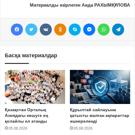
Материалды әзірлеген Аида РАХЫМҚҰЛОВА
Facebook
Twitter
VKontakte
Odnoklassniki
Skype
Messenger
WhatsApp
Telegram
Басқа материалдар
Қазақстан Орталық
Құрылтай сайлауына
Азиядағы көшуге ең
қатысты жалған ақпараттар
қолайлы ел атанды
әшкереленді
05.08.2026
05.08.2026