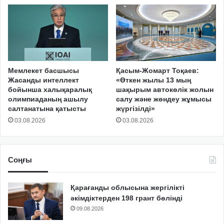
Мемлекет басшысы
Қасым-Жомарт Тоқаев:
Жасанды интеллект
«Өткен жылы 13 мың
бойынша халықаралық
шақырым автокөлік жолын
олимпиаданың ашылу
салу және жөндеу жұмысы
салтанатына қатысты
жүргізілді»
03.08.2026
03.08.2026
Соңғы
Қарағанды облысына жергілікті
әкімдіктерден 198 грант бөлінді
09.08.2026