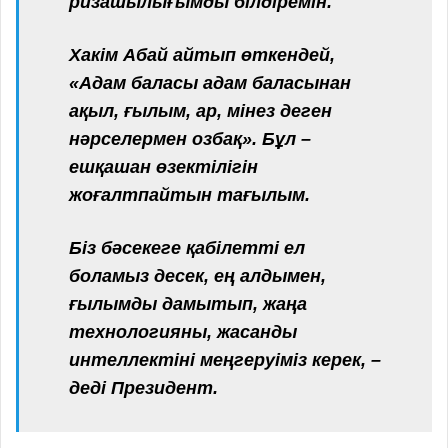
ризашылығымды білдіремін.
Хакім Абай айтып өткендей,
«Адам баласы адам баласынан
ақыл, ғылым, ар, мінез деген
нәрселермен озбақ». Бұл –
ешқашан өзектілігін
жоғалтпайтын тағылым.
Біз бәсекеге қабілетті ел
боламыз десек, ең алдымен,
ғылымды дамытып, жаңа
технологияны, жасанды
интеллектіні меңгеруіміз керек, –
деді Президент.