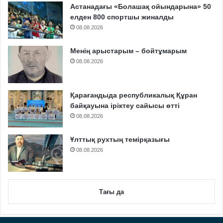
Астанадағы «Болашақ ойындарына» 50
елден 800 спортшы жиналды
08.08.2026
Менің арыстарым – бойтұмарым
08.08.2026
Қарағандыда республикалық Құран
байқауына іріктеу сайысы өтті
08.08.2026
Ұлттық рухтың темірқазығы
08.08.2026
Тағы да