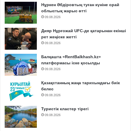
Нұркен Әбдіровтың туған күніне орай
облыстық жарыс өтті
09.08.2026
Дияр Нұрғожай UFC-де қатарынан екінші
рет жеңіске жетті
09.08.2026
Балқашта «RentBalkhash.kz»
платформасы іске қосылды
09.08.2026
Қазақстанның жаңа тарихындағы биік
белес
09.08.2026
Туристік кластер тірегі
09.08.2026