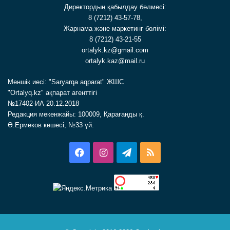
Директордың қабылдау бөлмесі:
8 (7212) 43-57-78,
Жарнама және маркетинг бөлімі:
8 (7212) 43-21-55
ortalyk.kz@gmail.com
ortalyk.kaz@mail.ru
Меншік иесі: "Saryarqa aqparat" ЖШС
"Ortalyq.kz" ақпарат агенттігі
№17402-ИА 20.12.2018
Редакция мекенжайы: 100009, Қарағанды қ.
Ә.Ермеков көшесі, №33 үй.
Facebook
Instagram
Telegram
RSS