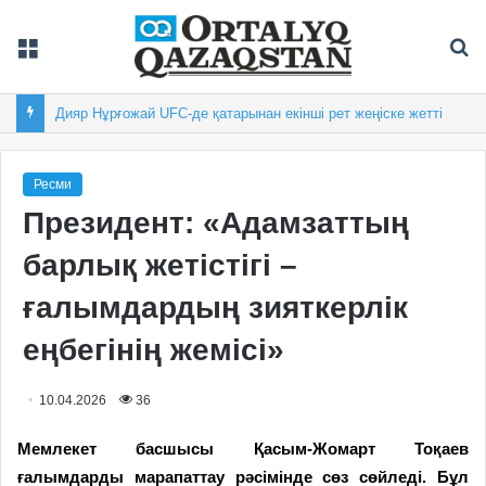
Мәзір
Із
Дияр Нұрғожай UFC-де қатарынан екінші рет жеңіске жетті
Ресми
Президент: «Адамзаттың
барлық жетістігі –
ғалымдардың зияткерлік
еңбегінің жемісі»
10.04.2026
36
Мемлекет басшысы Қасым-Жомарт Тоқаев
ғалымдарды марапаттау рәсімінде сөз сөйледі. Бұл