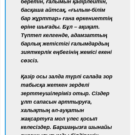
беретін, ғалымын қадірлейтін,
басқаша айтсақ, «ғылым-білім
бар жұрттар» ғана өркениеттің
өріне шығады. Бұл – ақиқат.
Түптеп келгенде, адамзаттың
барлық жетістігі ғалымдардың
зияткерлік еңбегінің жемісі екені
сөзсіз.
Қазір осы залда түрлі салада зор
табысқа жеткен зерделі
зерттеушілеріміз отыр. Сіздер
ұлт сапасын арттыруға,
халықтың әл-ауқатын
жақсартуға мол үлес қосып
келесіздер. Баршаңызға шынайы