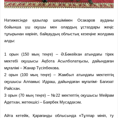
Нәтижесінде қазылар шешімімен Осакаров ауданы
бойынша үш оқушы мен олардың ұстаздары жеңіс
тұғырынан көрініп, байқаудың облыстық кезеңіне жолдама
алды:
1 орын (150 мың теңге) – Ә.Бөкейхан атындағы тірек
мектебі оқушысы Ақбота Асылболатқызы, дайындаған
мұғалімі – Жанар Түсіпбекова.
2 орын (100 мың теңге) – Жамбыл атындағы мектептің
оқушысы Алпамыс Идраш, дайындаған мұғалімі- Багизат
Райсхан.
3 орын (70 мың теңге) – №22 мектептің оқушысы Мейрам
Адетхан, жетекшісі – Баярбек Мусадахэм.
Айта кетейік, Қарағанды облысында «Тұлпар мініп, ту