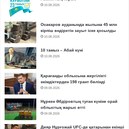
10.08.2026
Осакаров ауданында жылына 45 млн
кірпіш өндіретін зауыт іске қосылды
10.08.2026
10 тамыз – Абай күні
10.08.2026
Қарағанды облысына жергілікті
әкімдіктерден 198 грант бөлінді
09.08.2026
Нұркен Әбдіровтың туған күніне орай
облыстық жарыс өтті
09.08.2026
Дияр Нұрғожай UFC-де қатарынан екінші