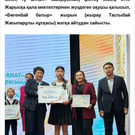
Жарысқа қала мектептерінен жүздеген оқушы қатысып,
«Бөгенбай батыр» жырын (жырау Тастыбай
Жағыпарұлы нұсқасы) жатқа айтудан сайысты.