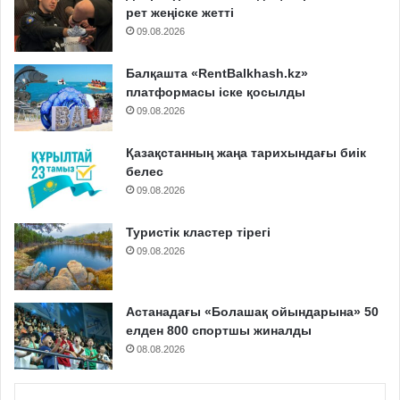
рет жеңіске жетті
09.08.2026
Балқашта «RentBalkhash.kz»
платформасы іске қосылды
09.08.2026
Қазақстанның жаңа тарихындағы биік
белес
09.08.2026
Туристік кластер тірегі
09.08.2026
Астанадағы «Болашақ ойындарына» 50
елден 800 спортшы жиналды
08.08.2026