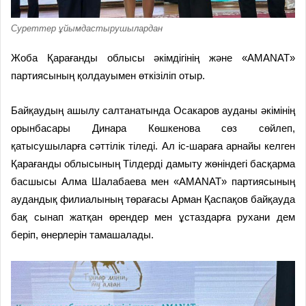
Суреттер ұйымдастырушылардан
Жоба Қарағанды облысы әкімдігінің және «AMANAT»
партиясының қолдауымен өткізіліп отыр.
Байқаудың ашылу салтанатында Осакаров ауданы әкімінің
орынбасары Динара Көшкенова сөз сөйлеп,
қатысушыларға сәттілік тіледі. Ал іс-шараға арнайы келген
Қарағанды облысының Тілдерді дамыту жөніндегі басқарма
басшысы Алма Шалабаева мен «AMANAT» партиясының
аудандық филиалының төрағасы Арман Қаспақов байқауда
бақ сынап жатқан өрендер мен ұстаздарға рухани дем
беріп, өнерлерін тамашалады.