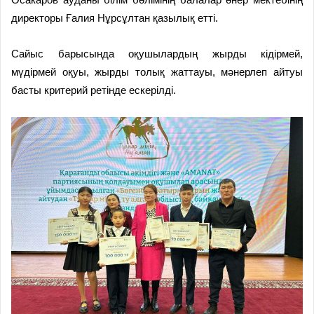
директоры Ғалия Нұрсұлтан қазылық етті.
Сайыс барысында оқушылардың жырды кідірмей,
мүдірмей оқуы, жырды толық жаттауы, мәнерлеп айтуы
басты критерий ретінде ескерілді.