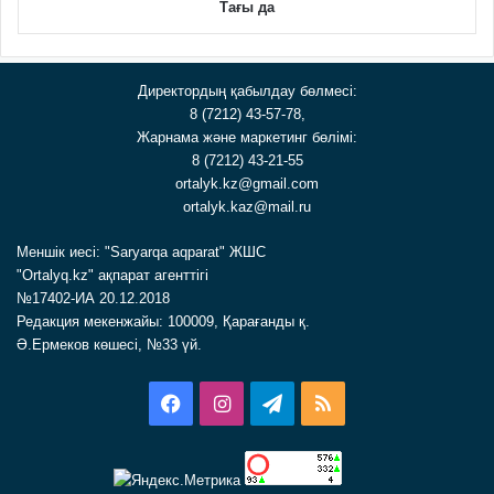
Тағы да
Директордың қабылдау бөлмесі:
8 (7212) 43-57-78,
Жарнама және маркетинг бөлімі:
8 (7212) 43-21-55
ortalyk.kz@gmail.com
ortalyk.kaz@mail.ru
Меншік иесі: "Saryarqa aqparat" ЖШС
"Ortalyq.kz" ақпарат агенттігі
№17402-ИА 20.12.2018
Редакция мекенжайы: 100009, Қарағанды қ.
Ә.Ермеков көшесі, №33 үй.
Facebook
Instagram
Telegram
RSS