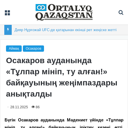
Мәзір
Із
Дияр Нұрғожай UFC-де қатарынан екінші рет жеңіске жетті
Аймақ
Осакаров
Осакаров ауданында
«Тұлпар мініп, ту алған!»
байқауының жеңімпаздары
анықталды
28.11.2025
86
Бүгін Осакаров ауданында Мәдениет үйінде «Тұлпар
мініп, ту алған!» байқауының іріктеу кезеңі өтті.