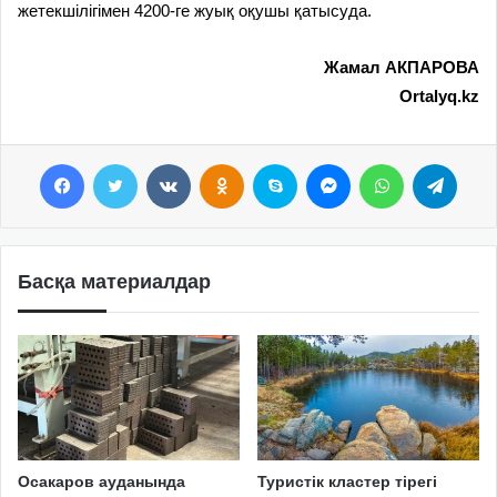
жетекшілігімен 4200-ге жуық оқушы қатысуда.
Жамал АКПАРОВА
Ortalyq.kz
Facebook
Twitter
VKontakte
Odnoklassniki
Skype
Messenger
WhatsApp
Telegram
Басқа материалдар
Осакаров ауданында
Туристік кластер тірегі