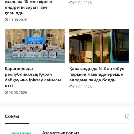
жылына 45 млн кірпіш
09.08.2026
өндіретін зауыт іске
қосылды
10.08.2026
Қарағандыда
Қарағандыда №3 автобус
республикалық Құран
паркінің маңында ерекше
байқауына іріктеу сайысы
аялдама пайда болды
өтті
07.08.2026
08.08.2026
Соңғы
Азаматтық парыз