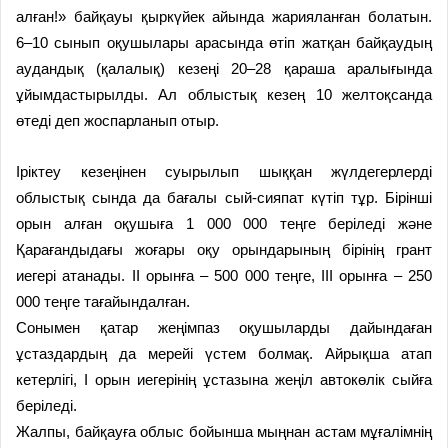
алған!» байқауы қыркүйек айында жарияланған болатын.
6–10 сынып оқушылары арасында өтіп жатқан байқаудың
аудандық (қалалық) кезеңі 20–28 қараша аралығында
ұйымдастырылды. Ал облыстық кезең 10 желтоқсанда
өтеді деп жоспарланып отыр.
Іріктеу кезеңінен суырылып шыққан жүлдегерлерді
облыстық сында да бағалы сый-сияпат күтіп тұр. Бірінші
орын алған оқушыға 1 000 000 теңге беріледі және
Қарағандыдағы жоғары оқу орындарының бірінің грант
иегері атанады. ІІ орынға – 500 000 теңге, ІІІ орынға – 250
000 теңге тағайындалған.
Сонымен қатар жеңімпаз оқушыларды дайындаған
ұстаздардың да мерейі үстем болмақ. Айрықша атап
кетерлігі, І орын иегерінің ұстазына жеңіл автокөлік сыйға
беріледі.
Жалпы, байқауға облыс бойынша мыңнан астам мұғалімнің