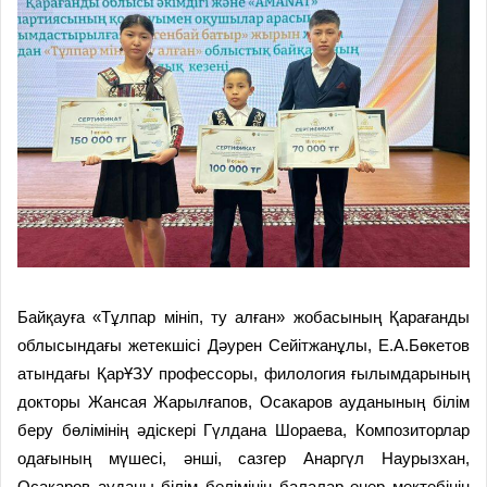
Байқауға «Тұлпар мініп, ту алған» жобасының Қарағанды
облысындағы жетекшісі Дәурен Сейітжанұлы, Е.А.Бөкетов
атындағы ҚарҰЗУ профессоры, филология ғылымдарының
докторы Жансая Жарылғапов, Осакаров ауданының білім
беру бөлімінің әдіскері Гүлдана Шораева, Композиторлар
одағының мүшесі, әнші, сазгер Анаргүл Наурызхан,
Осакаров ауданы білім бөлімінің балалар өнер мектебінің