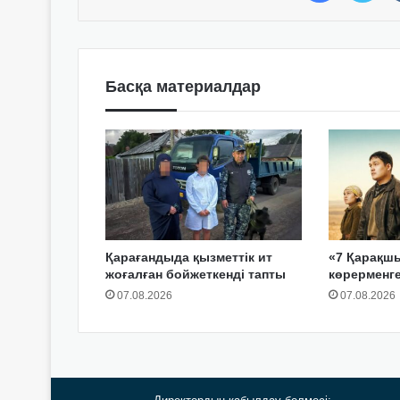
Басқа материалдар
Қарағандыда қызметтік ит
«7 Қарақш
жоғалған бойжеткенді тапты
көрерменг
07.08.2026
07.08.2026