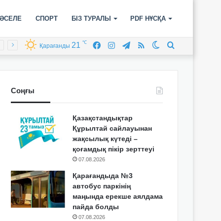
ӘСЕЛЕ
СПОРТ
БІЗ ТУРАЛЫ
PDF НҰСҚА
℃
21
Facebook
Instagram
Telegram
RSS
Switch
Іздеу
Қарағанды
skin
Соңғы
Қазақстандықтар
Құрылтай сайлауынан
жақсылық күтеді –
қоғамдық пікір зерттеуі
07.08.2026
Қарағандыда №3
автобус паркінің
маңында ерекше аялдама
пайда болды
07.08.2026