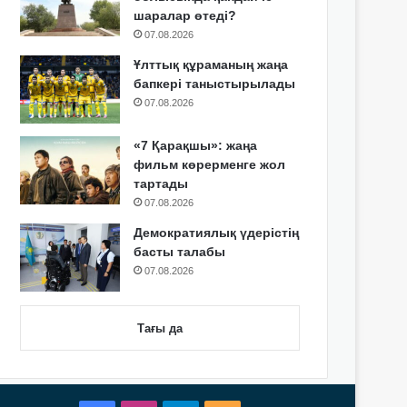
шаралар өтеді?
07.08.2026
Ұлттық құраманың жаңа
бапкері таныстырылады
07.08.2026
«7 Қарақшы»: жаңа
фильм көрерменге жол
тартады
07.08.2026
Демократиялық үдерістің
басты талабы
07.08.2026
Тағы да