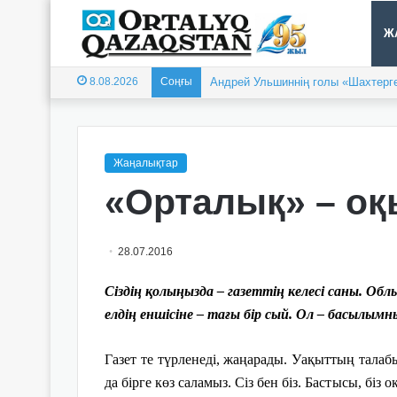
Ж
8.08.2026
Соңғы
Андрей Ульшиннің голы «Шахтерге
Жаңалықтар
«Орталық» – о
28.07.2016
Сіздің қолыңызда – газеттің келесі саны. Об
елдің еншісіне – тағы бір сый. Ол – басылым
Газет те түрленеді, жаңарады. Уақыттың талаб
да бірге көз саламыз. Сіз бен біз. Бастысы, бі