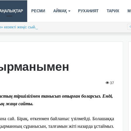
АҢАЛЫҚТАР
РЕСМИ
АЙМАҚ
РУХАНИЯТ
ТАРИХ
М
» кезекті жеңіс сыйлады
қырманымен
37
лыстың тіршілігімен танысып отырған боларсыз. Енді,
ның жаңа сайты.
ына сай. Бірақ, өткенмен байланыс үзілмейді. Болашаққа
з оқырманның сұранысын, талғамын жіті назарда ұстаймыз.