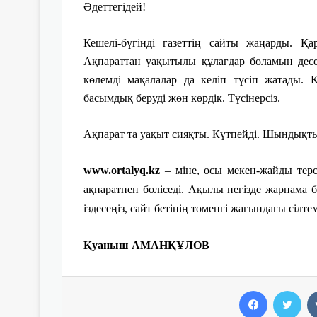
Әдеттегідей!
Кешелі-бүгінді газеттің сайты жаңарды. 
Ақпараттан уақытылы құлағдар боламын десең
көлемді мақалалар да келіп түсіп жатады.
басымдық беруді жөн көрдік. Түсінерсіз.
Ақпарат та уақыт сияқты. Күтпейді. Шындықты
www.ortalyq.kz
– міне, осы мекен-жайды терс
ақпаратпен бөліседі. Ақылы негізде жарнама б
іздесеңіз, сайт бетінің төменгі жағындағы сілтем
Қуаныш АМАНҚҰЛОВ
Facebook
Twitter