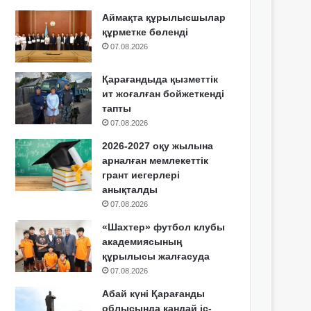
Аймақта құрылысшылар
құрметке бөленді
07.08.2026
Қарағандыда қызметтік
ит жоғалған бойжеткенді
тапты
07.08.2026
2026-2027 оқу жылына
арналған мемлекеттік
грант иегерлері
анықталды
07.08.2026
«Шахтер» футбол клубы
академиясының
құрылысы жалғасуда
07.08.2026
Абай күні Қарағанды
облысында қандай іс-