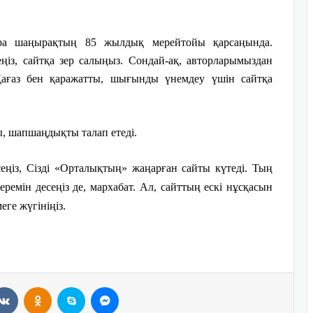
Қара шаңырақтың 85 жылдық мерейтойы қарсаңында.
із, сайт­қа зер салыңыз. Сондай-ақ, авторларымыздан
 Қағаз бен қаражатты, шығынды үнемдеу үшін сайтқа
, шапшаңдықты талап етеді.
еңіз, Сізді «Орталықтың» жаңарған сайты күтеді. Тың
еремін десеңіз де, мархабат. Ал, сайттың ескі нұсқасын
еге жүгініңіз.
VKontakte
Odnoklassniki
Skype
Messenger