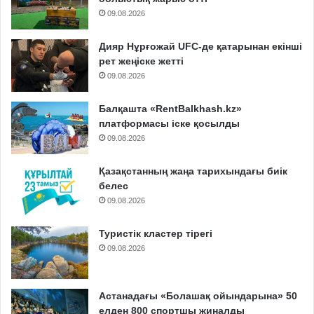
09.08.2026
Дияр Нұрғожай UFC-де қатарынан екінші
рет жеңіске жетті
09.08.2026
Балқашта «RentBalkhash.kz»
платформасы іске қосылды
09.08.2026
Қазақстанның жаңа тарихындағы биік
белес
09.08.2026
Туристік кластер тірегі
09.08.2026
Астанадағы «Болашақ ойындарына» 50
елден 800 спортшы жиналды