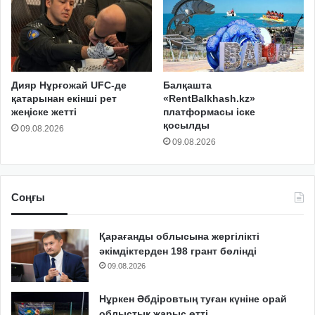
Дияр Нұрғожай UFC-де
Балқашта
қатарынан екінші рет
«RentBalkhash.kz»
жеңіске жетті
платформасы іске
қосылды
09.08.2026
09.08.2026
Соңғы
Қарағанды облысына жергілікті
әкімдіктерден 198 грант бөлінді
09.08.2026
Нұркен Әбдіровтың туған күніне орай
облыстық жарыс өтті