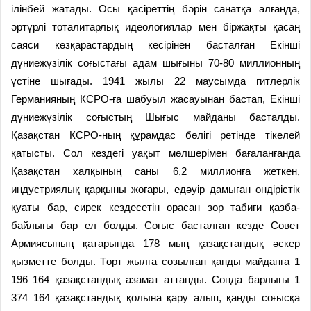
ілінбей жатады. Осы қасіреттің бәрін санатқа алғанда,
әртүрлі тоталитарлық идеологиялар мен біржақты қасаң
саяси көзқарастардың кесірінен басталған Екінші
дүниежүзілік соғыстағы адам шығыны 70-80 миллионның
үстіне шығады. 1941 жылы 22 маусымда гитлерлік
Германияның КСРО-ға шабуыл жасауынан бастап, Екінші
дүниежүзілік соғыстың Шығыс майданы басталды.
Қазақстан КСРО-ның құрамдас бөлігі ретінде тікелей
қатысты. Сол кездегі уақыт мөлшерімен бағаланғанда
Қазақстан халқының саны 6,2 миллионға жеткен,
индустриялық қарқыны жоғары, едәуір дамыған өндірістік
қуаты бар, сирек кездесетін орасан зор табиғи қазба-
байлығы бар ел болды. Соғыс басталған кезде Совет
Армиясының қатарында 178 мың қазақстандық әскер
қызметте болды. Төрт жылға созылған қанды майданға 1
196 164 қазақстандық азамат аттанды. Сонда барлығы 1
374 164 қазақстандық қолына қару алып, қанды соғысқа