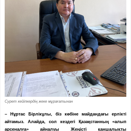
Сурет кейіпкердің жеке мұрағатынан
– Нұртас Бірлікұлы, біз көбіне майдандағы ерлікті
айтамыз. Алайда, сол кездегі Қазақстанның «алып
арсеналға» айналуы Жеңісті қаншалықты