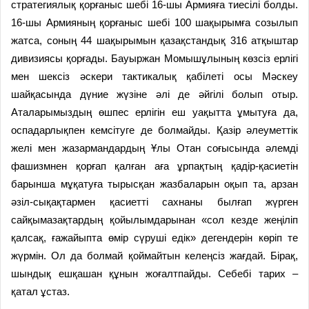
стратегиялық қорғаныс шебі 16-шы Армияға тиесілі болды.
16-шы Армияның қорғаныс шебі 100 шақырымға созылып
жатса, соның 44 шақырымын қазақстандық 316 атқыштар
дивизиясы қорғады. Бауыржан Момышұлының көзсіз ерлігі
мен шексіз әскери тактикалық қабілеті осы Мәскеу
шайқасында дүние жүзіне әлі де әйгілі болып отыр.
Аталарымыздың өшпес ерлігін еш уақытта ұмытуға да,
оспадарлықпен кемсітуге де болмайды. Қазір әлеуметтік
желі мен жазармандардың Ұлы Отан соғысында әлемді
фашизмнен қорғап қалған аға ұрпақтың қадір-қасиетін
барынша мұқатуға тырысқан жазбаларын оқып та, арзан
әзіл-сықақтармен қасиетті сахнаны былғап жүрген
сайқымазақтардың қойылымдарынан «сол кезде жеңіліп
қалсақ, ғажайыпта өмір сүруші едік» дегендерін көріп те
жүрмін. Ол да болмай қоймайтын келеңсіз жағдай. Бірақ,
шындық ешқашан құнын жоғалтпайды. Себебі тарих –
қатал ұстаз.