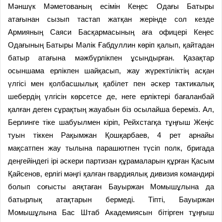
Мәншүк Мәметованың есімін Кеңес Одағы Батыры
атағынан сызып тастап жатқан жерінде сол кезде
Армияның Саяси Басқармасының аға офицері Кеңес
Одағының Батыры Мәлік Ғабдуллин көріп қалып, қайтадан
батыр атағына мәжбүрлікпен ұсындырған. Қазақтар
осыншама ерлікпен шайқасып, жау жүректіліктің асқан
үлгісі мен қолбасшылық қабілет пен әскер тактикалық
шебердің үлгісін көрсетсе де, неге ерліктері бағаланбай
қалған деген сұрақтың жауабын біз осылайша береміз. Ал,
Берлинге тіке шабуылмен кіріп, Рейхстагқа тұңғыш Жеңіс
туын тіккен Рақымжан Қошқарбаев, 4 рет арнайы
мақсатпен жау тылына парашютпен түсіп полк, бригада
деңгейіндегі ірі әскери партизан құрамаларын құрған Қасым
Қайсенов, ерлігі мәңгі қалған гвардиялық дивизия командирі
болып соғысты аяқтаған Бауыржан Момышұлына да
батырлық атақтарын бермеді. Тіпті, Бауыржан
Момышұлына Бас Штаб Академиясын бітірген тұңғыш