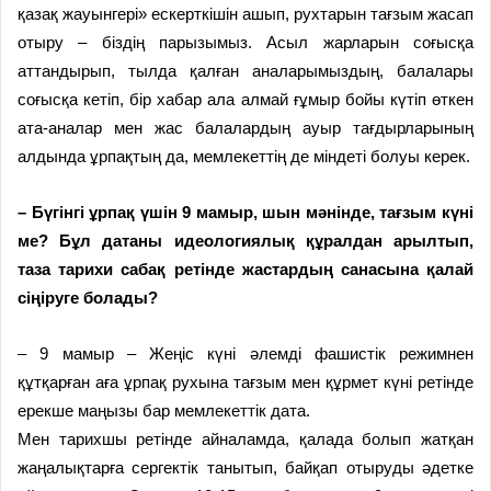
қазақ жауынгері» ескерткішін ашып, рухтарын тағзым жасап
отыру – біздің парызымыз. Асыл жарларын соғысқа
аттандырып, тылда қалған аналарымыздың, балалары
соғысқа кетіп, бір хабар ала алмай ғұмыр бойы күтіп өткен
ата-аналар мен жас балалардың ауыр тағдырларының
алдында ұрпақтың да, мемлекеттің де міндеті болуы керек.
– Бүгінгі ұрпақ үшін 9 мамыр, шын мәнінде, тағзым күні
ме? Бұл датаны идеологиялық құралдан арылтып,
таза тарихи сабақ ретінде жастардың санасына қалай
сіңіруге болады?
– 9 мамыр – Жеңіс күні әлемді фашис­тік режимнен
құтқарған аға ұрпақ рухына тағзым мен құрмет күні ретінде
ерекше маңызы бар мемлекеттік дата.
Мен тарихшы ретінде айналамда, қалада болып жатқан
жаңалықтарға сергектік танытып, байқап отыруды әдетке