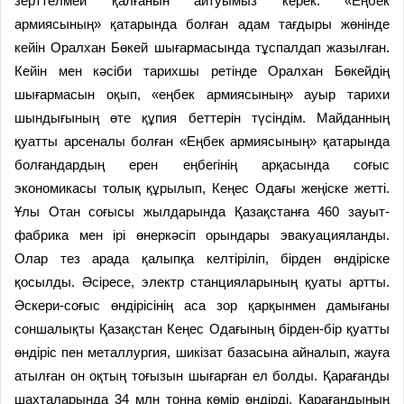
зерттелмей қалғанын айтуымыз керек. «Еңбек
армиясының» қатарында болған адам тағдыры жөнінде
кейін Оралхан Бөкей шығармасында тұспалдап жазылған.
Кейін мен кәсіби тарихшы ретінде Оралхан Бөкейдің
шығармасын оқып, «еңбек армиясының» ауыр тарихи
шындығының өте құпия беттерін түсіндім. Майданның
қуатты арсеналы болған «Еңбек армиясының» қатарында
болғандардың ерен еңбегінің арқасында соғыс
экономикасы толық құрылып, Кеңес Одағы жеңіске жетті.
Ұлы Отан соғысы жылдарында Қазақстанға 460 зауыт-
фабрика мен ірі өнеркәсіп орындары эвакуацияланды.
Олар тез арада қалыпқа келтіріліп, бірден өндіріске
қосылды. Әсіресе, электр станцияларының қуаты артты.
Әскери-соғыс өндірісінің аса зор қарқынмен дамығаны
соншалықты Қазақстан Кеңес Одағының бірден-бір қуатты
өндіріс пен металлургия, шикізат базасына айналып, жауға
атылған он оқтың тоғызын шығарған ел болды. Қарағанды
шахталарында 34 млн тонна көмір өндірді. Қарағандының