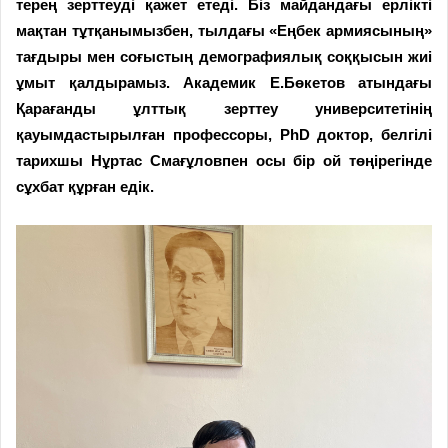
терең зерттеуді қажет етеді. Біз майдандағы ерлікті
мақтан тұтқанымыз­бен, тылдағы «Еңбек армиясының»
тағдыры мен соғыстың демографиялық соққысын жиі
ұмыт қалдырамыз. Академик Е.Бөкетов атындағы
Қарағанды ұлттық зерттеу университетінің
қауымдастырылған профессоры, PhD доктор, белгілі
тарихшы Нұртас Смағұловпен осы бір ой төңірегінде
сұхбат құрған едік.