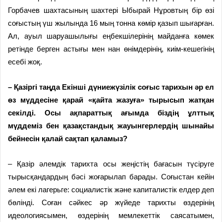
Горбачев шахтасының шахтері Ыбырай Нұровтың бір өзі
соғыстың үш жылында 16 мың тонна көмір қазып шығарған.
Ал, ауыл шаруашылығы еңбекшілерінің майданға көмек
ретінде берген астығы мен нан өнімдерінің, киім-кешегінің
есебі жоқ.
– Қазіргі таңда Екінші дүниежүзілік соғыс тарихын әр ел
өз мүддесіне қарай «қайта жазуға» тырысып жатқан
секілді. Осы ақпараттық ағымда біздің ұлттық
мүддеміз бен қазақстандық жауынгерлердің шынайы
бейнесін қалай сақтап қаламыз?
– Қазір әлемдік тарихта осы жеңістің бағасын түсіруге
тырысқандардың бәсі жоғарылап барады. Соғыстан кейін
әлем екі лагерьге: социалистік және капиталистік елдер деп
бөлінді. Соған сәйкес әр жүйеде тарихты өздерінің
идеологиясымен, өздерінің мемлекеттік саясатымен,