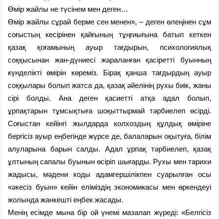
Өмір жайлы не түсінем мен деген…
Өмір жайлы сұрай берме сен менен», – деген өлеңінен сұм
соғыстың кесірінен қайғының тұңғиығына батып кеткен
қазақ қоғамының ауыр тағдырын, психология­лық
соққысынан жан-дүниесі жараланған қасіретті буынның
күнделікті өмірін көреміз. Бірақ қанша тағдырдың ауыр
соққылары болып жатса да, қазақ әйелінің рухы биік, жаны
сірі болды. Ана деген қасиетті атқа адал болып,
ұрпақтарын тұмсықтыға шоқыттырмай тәрбиелеп өсірді.
Соғыстан кейінгі жылдарда колхоздың құлдық өміріне
бергісіз ауыр еңбегінде жүрсе де, балаларын оқытуға, білім
алуларына барын салды. Адал ұрпақ тәрбиелеп, қазақ
ұлтының сапалы буынын өсіріп шығарды. Рухы мен тарихи
жадысы, мәдени коды адамгершілікпен суарылған осы
«әкесіз буын» кейін еліміздің экономикасы мен өркендеуі
жолында жанкешті еңбек жасады.
Менің есімде мына бір ой үнемі мазалап жүреді: «Белгісіз