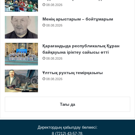
08.08.2026
Менің арыстарым – бойтұмарым
08.08.2026
Қарағандыда республикалық Құран
байқауына іріктеу сайысы өтті
08.08.2026
Ұлттық рухтың темірқазығы
08.08.2026
Тағы да
Директордың қабылдау бөлмесі:
8 (7212) 43-57-78,