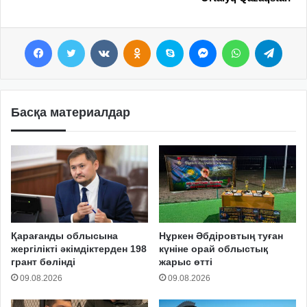
Facebook
Twitter
VKontakte
Odnoklassniki
Skype
Messenger
WhatsApp
Telegram
Басқа материалдар
Қарағанды облысына
Нұркен Әбдіровтың туған
жергілікті әкімдіктерден 198
күніне орай облыстық
грант бөлінді
жарыс өтті
09.08.2026
09.08.2026