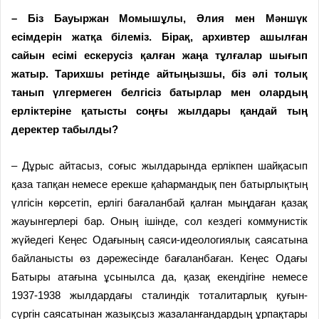
– Біз Бауыржан Момышұлы, Әлия мен Мәншүк
есімдерін жатқа білеміз. Бірақ, архивтер ашылған
сайын есімі ескерусіз қалған жаңа тұлғалар шығып
жатыр. Тарихшы ретінде айтыңызшы, біз әлі толық
танып үлгермеген белгісіз батырлар мен олардың
ерліктеріне қатысты соңғы жылдары қандай тың
деректер табылды?
– Дұрыс айтасыз, соғыс жылдарында ерлікпен шайқасып
қаза тапқан немесе ерекше қаһармандық пен батырлықтың
үлгісін көрсетіп, ерлігі бағаланбай қалған мыңдаған қазақ
жауынгерлері бар. Оның ішінде, сол кездегі коммунистік
жүйедегі Кеңес Одағының саяси-идеологиялық саясатына
байланысты өз дәрежесінде бағаланбаған. Кеңес Одағы
Батыры атағына ұсынылса да, қазақ екендігіне немесе
1937-1938 жылдардағы сталиндік тоталитарлық қуғын-
сүргін саясатынан жазықсыз жазаланғандардың ұрпақтары