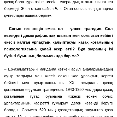
қазақ бола тұра өзіне тиесілі генералдық атағын қиянатпен
бермеді. Жыл өткен сайын Ұлы Отан соғысының қатпарлы
құпиялары ашыла бермек.
– Соғыс тек жеңіс емес, ол – үлкен трагедия. Сол
кезеңдегі демографиялық шығын мен соғыстан кейінгі
әкесіз қалған ұрпақтың қалыптасуы қазақ қоғамының
психологиясына қалай әсер етті? Бұл жараның ізі
бүгінгі буынның болмысында бар ма?
– Ер-азаматтарын майданға кеткен асыл аналарымыздың
ауыр тағдыры мен әкесіз өскен жас ұрпақтың көрген
бейнеті мен ауыртпашылығы ХХ ғасырдағы қазақ
қоғамының ең үлкен трагедиясы. 1940-1950 жылдары қазақ
қоғамының тұтас буынына «әкесіз өскен соғыс
ұрпақтарының қасіретті ғұмыры» деген кезеңді беруге
болады. Соғыста 620 мың қазақстандық жауынгер қаза
тапты. Мұның демографиялық зардабы орасан зор ауыр