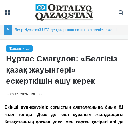
Мәзір
Із
Астанадағы «Болашақ ойындарына» 50 елден 800 спортшы жиналды
Жаңалықтар
Нұртас Смағұлов: «Белгісіз
қазақ жауынгері»
ескерткішін ашу керек
09.05.2026
105
Екінші дүниежүзілік соғыстың аяқталғанына биыл 81
жыл толды. Десе де, сол сұрапыл жылдардағы
Қазақстанның қосқан үлесі мен көрген қасіреті әлі де