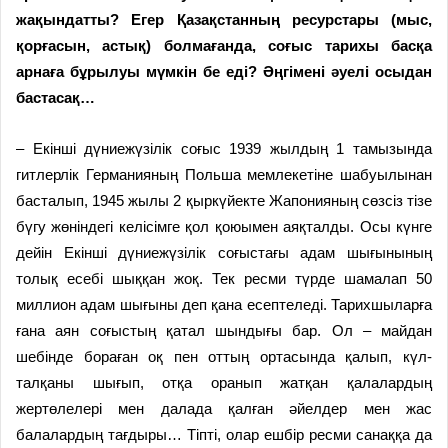
жақындатты? Егер Қазақстанның ресурстары (мыс,
қорғасын, астық) болмағанда, соғыс тарихы басқа
арнаға бұрылуы мүмкін бе еді? Әңгімені әуелі осыдан
бастасақ…
– Екінші дүниежүзілік соғыс 1939 жылдың 1 тамызында
гитлерлік Германия­ның Польша мемлекетіне шабуылынан
басталып, 1945 жылы 2 қыркүйекте Жапонияның сөзсіз тізе
бүгу жөніндегі келісімге қол қоюымен аяқталды. Осы күнге
дейін Екінші дүниежүзілік соғыстағы адам шығынының
толық есебі шыққан жоқ. Тек ресми түрде шамалап 50
миллион адам шығыны деп қана есептеледі. Тарихшыларға
ғана аян соғыстың қатал шындығы бар. Ол – майдан
шебінде бораған оқ пен оттың ортасында қалып, күл-
талқаны шығып, отқа оранып жатқан қалалардың
жертөлелері мен далада қалған әйелдер мен жас
балалардың тағдыры… Тіпті, олар ешбір ресми санаққа да