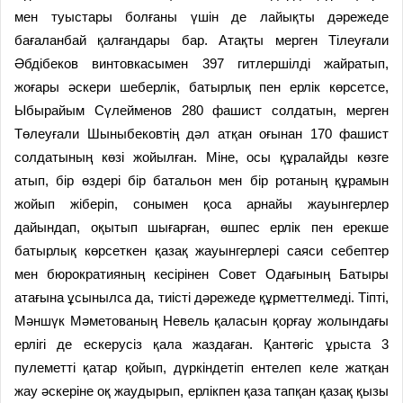
мен туыстары болғаны үшін де лайықты дәрежеде
бағаланбай қалғандары бар. Атақты мерген Тілеуғали
Әбдібеков винтовкасымен 397 гитлершілді жайратып,
жоғары әскери шеберлік, батырлық пен ерлік көрсетсе,
Ыбырайым Сүлейменов 280 фашист солдатын, мерген
Төлеуғали Шыныбековтің дәл атқан оғынан 170 фашист
солдатының көзі жойылған. Міне, осы құралайды көзге
атып, бір өздері бір батальон мен бір ротаның құрамын
жойып жіберіп, сонымен қоса арнайы жауынгерлер
дайындап, оқытып шығарған, өшпес ерлік пен ерекше
батырлық көрсеткен қазақ жауынгерлері саяси себептер
мен бюрократияның кесірінен Совет Одағының Батыры
атағына ұсынылса да, тиісті дәрежеде құрметтелмеді. Тіпті,
Мәншүк Мәметованың Невель қаласын қорғау жолындағы
ерлігі де ескерусіз қала жаздаған. Қантөгіс ұрыста 3
пулеметті қатар қойып, дүркіндетіп ентелеп келе жатқан
жау әскеріне оқ жаудырып, ерлікпен қаза тапқан қазақ қызы