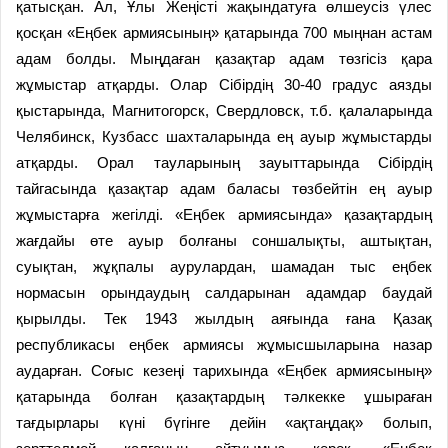
қатысқан. Ал, Ұлы Жеңісті жақындатуға өлшеусіз үлес
қосқан «Еңбек армиясының» қатарында 700 мыңнан астам
адам болды. Мыңдаған қазақтар адам төзгісіз қара
жұмыстар атқарды. Олар Сібірдің 30-40 градус аязды
қыстарында, Магнитогорск, Свердловск, т.б. қалаларында
Челябинск, Кузбасс шахталарында ең ауыр жұмыстарды
атқарды. Орал тауларының зауыттарында Сібірдің
тайгасында қазақтар адам баласы төзбейтін ең ауыр
жұмыстарға жегілді. «Еңбек армиясында» қазақтардың
жағдайы өте ауыр болғаны соншалықты, аштықтан,
суықтан, жұқпалы аурулардан, шамадан тыс еңбек
нормасын орындаудың салдарынан адамдар баудай
қырылды. Тек 1943 жылдың аяғында ғана Қазақ
республикасы еңбек армиясы жұмысшыларына назар
аударған. Соғыс кезеңі тарихында «Еңбек армиясының»
қатарында болған қазақтардың тәлкекке ұшыраған
тағдырлары күні бүгінге дейін «ақтаңдақ» болып,