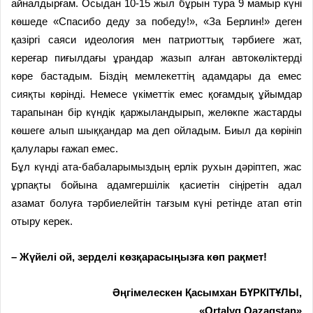
айналдырғам. Осыдан 10-15 жыл бұрын тура 9 мамыр күні
көшеде «Спасибо деду за победу!», «За Берлин!» деген
қазіргі саяси идеология мен патриоттық тәрбиеге жат,
кереғар пиғылдағы ұрандар жазып алған автокөліктерді
көре бастадым. Біздің мемлекеттің адамдары да емес
сияқты көрінді. Немесе үкіметтік емес қоғамдық ұйымдар
тарапынан бір күндік қаржыландырып, желөкпе жастарды
көшеге алып шыққандар ма деп ойладым. Биыл да көрініп
қалулары ғажап емес.
Бұл күнді ата-бабаларымыздың ерлік рухын дәріптеп, жас
ұрпақты бойына адамгершілік қасиетін сіңіретін адал
азамат болуға тәрбиелейтін тағзым күні ретінде атап өтіп
отыру керек.
– Жүйелі ой, зерделі көзқарасыңызға көп рақмет!
Әңгімелескен
Қасымхан БҮРКІТҰЛЫ,
«Ortalyq Qazaqstan»