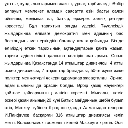
ұлттық құндылықтарымен жазып, ұрпақ тәрбиеледі. Әрбір
алпауыт мемлекет әлемдік саясатта өзін басты саяси
ойыншы, жеңімпаз ел, батыр, ержүрек халық ретінде
көрсетеді. Бұл тарихтың заңды үдерісі. Тәуелсіздік
жылдарында елімізге демократия мен адамның бас
бостандығы мен еркіндігін бағалау жолға қойылды. Біз де
еліміздің өткен тарихының ақтаңдақтарын қайта жазып,
тарихи әділеттілікті қалпына келтіріп жатырмыз. Соғыс
жылдарында Қазақстанда 14 атқыштар дивизиясы, 4 атты
әскер дивизиясы, 7 атқыштар бригадасы, 50-ге жуық жеке
полктер мен әртүрлі әскери құрамалар жасақталды. Әрине,
адам шығыны да орасан болды. Әрбір қазақ жауынгері
қайтпас қайсарлықтың үлгісін көрсетті. Мысалы, неміс
әскері қазан айының 20 күні Батыс майданның шебін бұзып
өтіп, Мәскеу түбінен бірақ шыққанда Алматыдан генерал
И.Панфилов басқарған 316 атқыштар дивизиясы келіп
жетті. Волоколамск тасжолы тікелей Мәскеуге кіретін. Осы