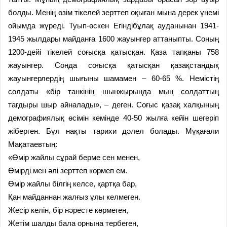
болды. Менің өзім тікелей зерттеп оқыған мына дерек үнемі
ойымда жүреді. Туып-өскен Егіндібұлақ ауданынан 1941-
1945 жылдары майданға 1600 жауынгер аттаныпты. Соның
1200-дейі тікелей соғысқа қатысқан. Қаза тапқаны 758
жауынгер. Сонда соғысқа қатысқан қазақстандық
жауынгерлердің шығыны шамамен – 60-65 %. Немістің
солдаты «бір танкінің шынжырында мың солдаттың
тағдыры шыр айналады», – деген. Соғыс қазақ халқының
демографиялық өсімін кемінде 40-50 жылға кейін шегеріп
жіберген. Бұл нақты тарихи дәлел болады. Мұқағали
Мақатаевтың:
«Өмір жайлы сұрай берме сен менен,
Өмірді мен әлі зерттеп көрмеп ем.
Өмір жайлы білгің келсе, қартқа бар,
Қан майданнан жалғыз ұлы келмеген.
Жесір келін, бір нәресте көрмеген,
Жетім шалды бала орнына тербеген,