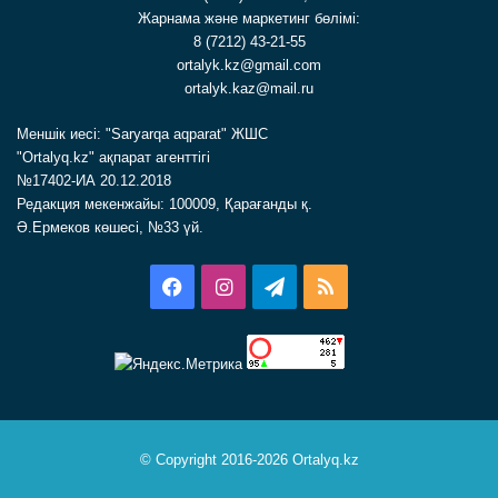
Жарнама және маркетинг бөлімі:
8 (7212) 43-21-55
ortalyk.kz@gmail.com
ortalyk.kaz@mail.ru
Меншік иесі: "Saryarqa aqparat" ЖШС
"Ortalyq.kz" ақпарат агенттігі
№17402-ИА 20.12.2018
Редакция мекенжайы: 100009, Қарағанды қ.
Ә.Ермеков көшесі, №33 үй.
Facebook
Instagram
Telegram
RSS
© Copyright 2016-2026 Ortalyq.kz