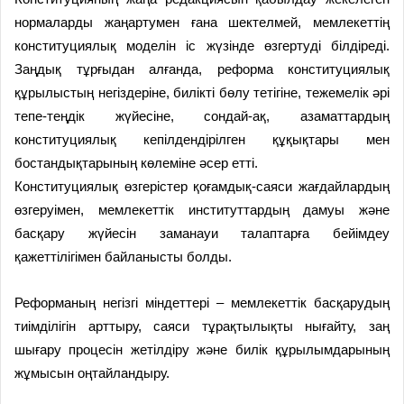
нормаларды жаңартумен ғана шектелмей, мемлекеттің
конституциялық моделін іс жүзінде өзгертуді білдіреді.
Заңдық тұрғыдан алғанда, реформа конституциялық
құрылыстың негіздеріне, билікті бөлу тетігіне, тежемелік әрі
тепе-теңдік жүйесіне, сондай-ақ, азаматтардың
конституциялық кепілдендірілген құқықтары мен
бостандықтарының көлеміне әсер етті.
Конституциялық өзгерістер қоғамдық-саяси жағдайлардың
өзгеруімен, мемлекеттік институттардың дамуы және
басқару жүйесін заманауи талаптарға бейімдеу
қажеттілігімен байланысты болды.
Реформаның негізгі міндеттері – мемлекеттік басқарудың
тиімділігін арттыру, саяси тұрақтылықты нығайту, заң
шығару процесін жетілдіру және билік құрылымдарының
жұмысын оңтайландыру.