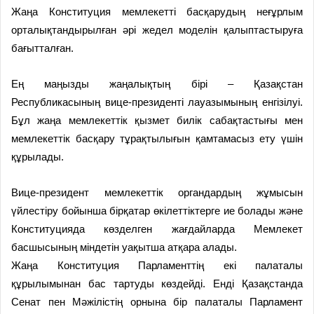
Жаңа Конституция мемлекетті басқарудың неғұрлым
орталықтандырылған әрі жедел моделін қалыптастыруға
бағытталған.
Ең маңызды жаңалықтың бірі – Қазақстан
Республикасының вице-президенті лауазымының енгізілуі.
Бұл жаңа мемлекеттік қызмет билік сабақтастығы мен
мемлекеттік басқару тұрақтылығын қамтамасыз ету үшін
құрылады.
Вице-президент мемлекеттік органдардың жұмысын
үйлестіру бойынша бірқатар өкілеттіктерге ие болады және
Конституцияда көзделген жағдайларда Мемлекет
басшысының міндетін уақытша атқара алады.
Жаңа Конституция Парламенттің екі палаталы
құрылымынан бас тартуды көздейді. Енді Қазақстанда
Сенат пен Мәжілістің орнына бір палаталы Парламент