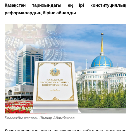
Қазақстан тарихындағы ең ірі конституция­лық
реформалардың біріне айналды.
Коллажды жасаған Шынар Адамбекова
Конституцияның жаңа редакциясын қабылдау жекелеген