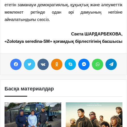
ететін заманауи демократия­лық, құқықтық және әлеуметтік
мемлекет ретінде одан әрі дамуының негізіне
айналатындығы сөзсіз.
Света ШАРДАРБЕКОВА,
«Zolotaya seredina-SM» қоғамдық бірлестігінің басшысы
Facebook
Twitter
VKontakte
Odnoklassniki
Skype
Messenger
WhatsApp
Telegram
Басқа материалдар