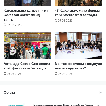
Қарағандыда қызметтік ит
«7 Қарақшы»: жаңа фильм
жоғалған бойжеткенді
көрерменге жол тартады
тапты
07.08.2026
07.08.2026
Астанада Comic Con Astana
Мектеп формасын таңдауда
2026 фестивалі басталды
нені ескеру керек?
06.08.2026
06.08.2026
Соңғы
Қазақстандықтар Құрылтай сайлауынан