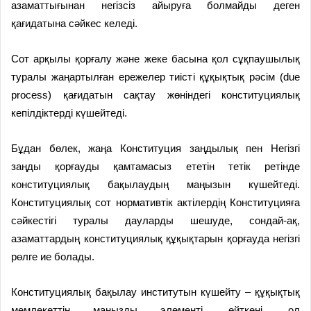
азаматтығынан негізсіз айыруға болмайды деген
қағидатына сәйкес келеді.
Сот арқылы қорғалу және жеке басына қол сұқпаушылық
туралы жаңартылған ережелер тиісті құқықтық рәсім (due
process) қағидатын сақтау жөніндегі конституциялық
кепілдіктерді күшейтеді.
Бұдан бөлек, жаңа Конституция заңдылық пен Негізгі
заңды қорғауды қамтамасыз ететін тетік ретінде
конституция­лық бақылау­дың маңызын күшейтеді.
Конституциялық сот нормативтік актілердің Конституцияға
сәйкестігі туралы дауларды шешуде, сондай-ақ,
азаматтардың конституция­лық құқықтарын қорғауда негізгі
рөлге ие болады.
Конституциялық бақылау институтын күшейту – құқықтық
мемлекеттің маңызды элементі, өйткені, ол