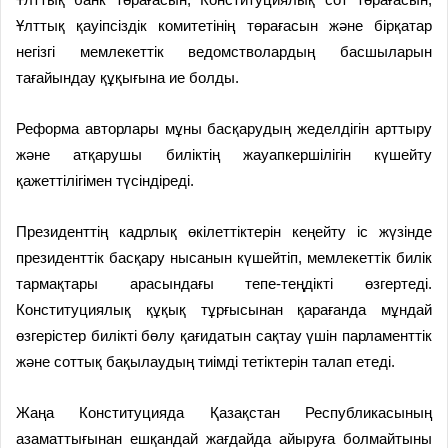
Ұлттық қауіпсіздік комитетінің төрағасын және бірқатар
негізгі мемлекеттік ведомстволардың басшыларын
тағайындау құқығына ие болды.
Реформа авторлары мұны басқарудың жеделдігін арттыру
және атқарушы биліктің жауапкершілігін күшейту
қажеттілігімен түсіндіреді.
Президенттің кадрлық өкілеттіктерін кеңейту іс жүзінде
президенттік басқару нысанын күшейтіп, мемлекеттік билік
тармақтары арасындағы тепе-теңдікті өзгертеді.
Конституциялық құқық тұрғысынан қарағанда мұндай
өзгерістер билікті бөлу қағидатын сақтау үшін парламенттік
және соттық бақылаудың тиімді тетіктерін талап етеді.
Жаңа Конституцияда Қазақстан Рес­публикасының
азаматтығынан ешқандай жағдайда айыруға болмайтыны