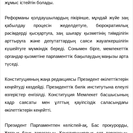
жұмыс істейтін болады.
Реформаны қолдаушылардың пікірінше, мұндай жүйе заң
қабылдау процесін жеделдетуге, бюрократиялық
рәсімдерді қысқартуға, заң шығару қызметінің тиімділігін
арттыруға және депутаттардың саяси жауапкершілігін
күшейтуге мүмкіндік береді. Сонымен бірге, мемлекеттік
органдар қызметіне парламенттік бақылаудың маңызы арта
түседі.
Конституцияның жаңа редакциясы Президент өкілеттіктерін
кеңейтуді көздейді. Президенттік билік институтына елеулі
өзгерістер енгізілді. Конституция Мемлекет басшысының
кадр саясаты мен ұлттық қауіпсіздік саласындағы
өкілеттіктерін кеңейтті.
Президент Парламентпен келіспей-ақ, Бас прокурорды,
Ұлттық банк төрағасын, Конституциялық сот төрағасын,