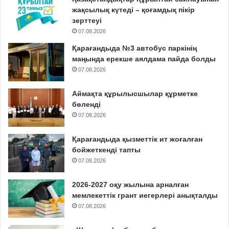
жақсылық күтеді – қоғамдық пікір
зерттеуі
07.08.2026
Қарағандыда №3 автобус паркінің
маңында ерекше аялдама пайда болды
07.08.2026
Аймақта құрылысшылар құрметке
бөленді
07.08.2026
Қарағандыда қызметтік ит жоғалған
бойжеткенді тапты
07.08.2026
2026-2027 оқу жылына арналған
мемлекеттік грант иегерлері анықталды
07.08.2026