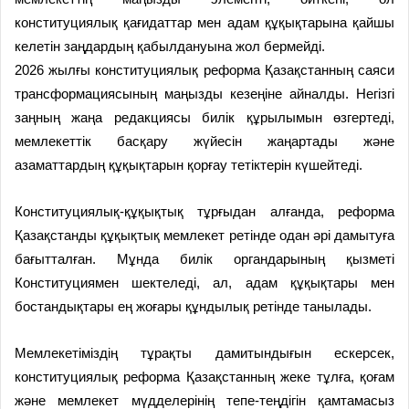
конституциялық қағидаттар мен адам құқықтарына қайшы
келетін заңдардың қабылдануына жол бермейді.
2026 жылғы конституциялық реформа Қазақстанның саяси
трансформациясының маңызды кезеңіне айналды. Негізгі
заңның жаңа редакциясы билік құрылымын өзгертеді,
мемлекеттік басқару жүйесін жаңартады және
азаматтардың құқықтарын қорғау тетіктерін күшейтеді.
Конституциялық-құқықтық тұрғыдан алғанда, реформа
Қазақстанды құқықтық мемлекет ретінде одан әрі дамытуға
бағытталған. Мұнда билік органдарының қызметі
Конституциямен шектеледі, ал, адам құқықтары мен
бостандықтары ең жоғары құндылық ретінде танылады.
Мемлекетіміздің тұрақты дамитындығын ескерсек,
конституциялық реформа Қазақстанның жеке тұлға, қоғам
және мемлекет мүдделерінің тепе-теңдігін қамтамасыз