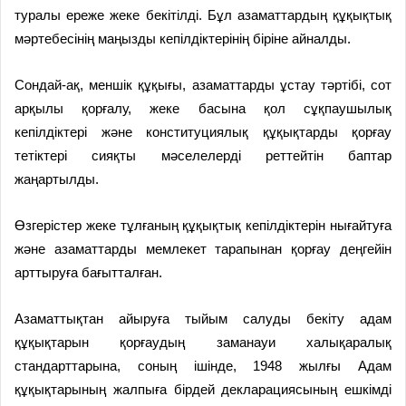
туралы ереже жеке бекітілді. Бұл азаматтардың құқықтық
мәртебесінің маңызды кепілдіктерінің біріне айналды.
Сондай-ақ, меншік құқығы, азаматтарды ұстау тәртібі, сот
арқылы қорғалу, жеке басына қол сұқпаушылық
кепілдіктері және конституциялық құқықтарды қорғау
тетіктері сияқты мәселелерді реттейтін баптар
жаңартылды.
Өзгерістер жеке тұлғаның құқықтық кепілдіктерін нығайтуға
және азаматтарды мемлекет тарапынан қорғау деңгейін
арттыруға бағытталған.
Азаматтықтан айыруға тыйым салуды бекіту адам
құқықтарын қорғаудың заманауи халықаралық
стандарттарына, соның ішінде, 1948 жылғы Адам
құқықтарының жалпыға бірдей декларациясының ешкімді