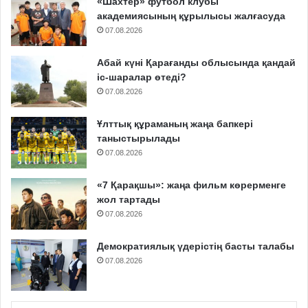
«Шахтер» футбол клубы
академиясының құрылысы жалғасуда
07.08.2026
Абай күні Қарағанды облысында қандай
іс-шаралар өтеді?
07.08.2026
Ұлттық құраманың жаңа бапкері
таныстырылады
07.08.2026
«7 Қарақшы»: жаңа фильм көрерменге
жол тартады
07.08.2026
Демократиялық үдерістің басты талабы
07.08.2026