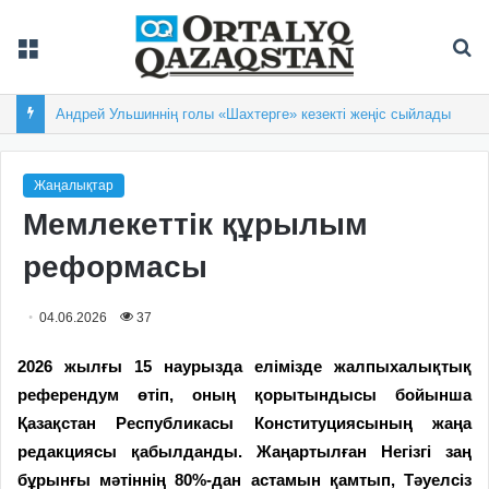
Мәзір
Із
Андрей Ульшиннің голы «Шахтерге» кезекті жеңіс сыйлады
Жаңалықтар
Мемлекеттік құрылым
реформасы
04.06.2026
37
2026 жылғы 15 наурызда елімізде жалпыхалықтық
референдум өтіп, оның қорытындысы бойынша
Қазақстан Республикасы Конс­ти­туциясының жаңа
редакциясы қабылданды. Жаңартылған Негізгі заң
бұрынғы мәтіннің 80%-дан ас­тамын қамтып, Тәуелсіз