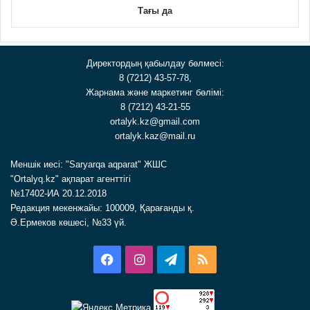
Тағы да
Директордың қабылдау бөлмесі:
8 (7212) 43-57-78,
Жарнама және маркетинг бөлімі:
8 (7212) 43-21-55
ortalyk.kz@gmail.com
ortalyk.kaz@mail.ru
Меншік иесі: "Saryarqa aqparat" ЖШС
"Ortalyq.kz" ақпарат агенттігі
№17402-ИА 20.12.2018
Редакция мекенжайы: 100009, Қарағанды қ.
Ә.Ермеков көшесі, №33 үй.
Facebook
Instagram
Telegram
RSS