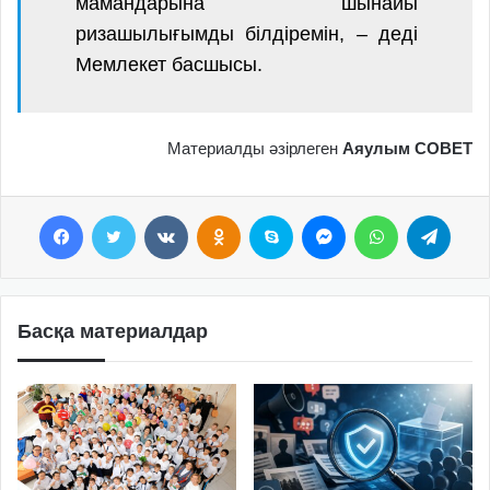
мамандарына шынайы
ризашылығымды білдіремін, – деді
Мемлекет басшысы.
Материалды әзірлеген
Аяулым СОВЕТ
Facebook
Twitter
VKontakte
Odnoklassniki
Skype
Messenger
WhatsApp
Telegram
Басқа материалдар