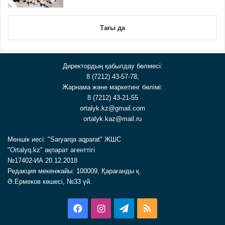
Тағы да
Директордың қабылдау бөлмесі:
8 (7212) 43-57-78,
Жарнама және маркетинг бөлімі:
8 (7212) 43-21-55
ortalyk.kz@gmail.com
ortalyk.kaz@mail.ru
Меншік иесі: "Saryarqa aqparat" ЖШС
"Ortalyq.kz" ақпарат агенттігі
№17402-ИА 20.12.2018
Редакция мекенжайы: 100009, Қарағанды қ.
Ә.Ермеков көшесі, №33 үй.
Facebook
Instagram
Telegram
RSS