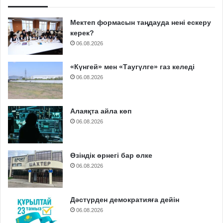
Мектеп формасын таңдауда нені ескеру
керек?
06.08.2026
«Күнгей» мен «Таугүлге» газ келеді
06.08.2026
Алаяқта айла көп
06.08.2026
Өзіндік өрнегі бар өлке
06.08.2026
Дәстүрден демократияға дейін
06.08.2026