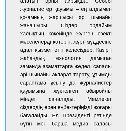
алатын орны айрықша. Себебі
журналистер қауымы – ең алдымен
қоғамның жаршысы әрі шынайы
жанашыры. Сіздер әрдайым
халықтың көкейінде жүрген өзекті
мәселелерді көтеріп, жұрт мүддесіне
адал қызмет етіп келесіздер. Қазіргі
жаһандық технология дамыған
заманда азаматтарға жедел, сапалы
әрі шынайы ақпарат тарату, ұтымды
сараптама ұсыну да журналистер
қауымына жүктелген абыройлы
міндет саналады. Мемлекет
сіздердің ерен еңбектеріңізді жоғары
бағалайды. Ел Президенті ретінде
бүгін мен барша медиа саласы