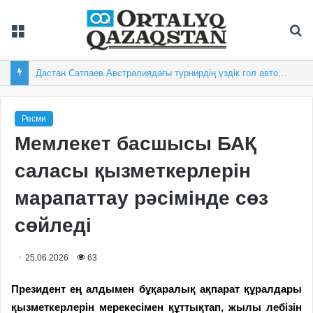
Мәзір
Із
Дастан Сатпаев Австралиядағы турнирдің үздік гол авторы атанды
Ресми
Мемлекет басшысы БАҚ
саласы қызметкерлерін
марапаттау рәсімінде сөз
сөйледі
25.06.2026
63
Президент ең алдымен бұқаралық ақпарат құралдары
қызметкерлерін мерекесімен құттықтап, жылы лебізін