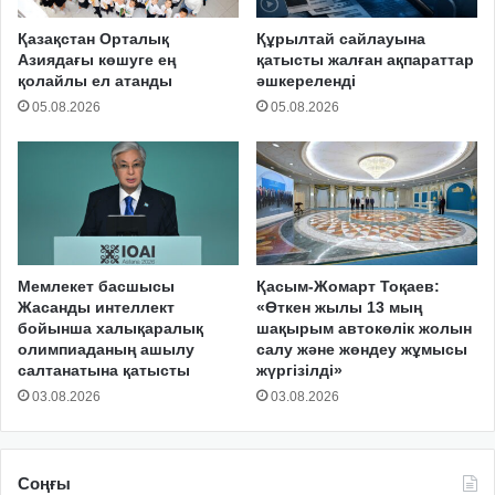
Қазақстан Орталық
Құрылтай сайлауына
Азиядағы көшуге ең
қатысты жалған ақпараттар
қолайлы ел атанды
әшкереленді
05.08.2026
05.08.2026
Мемлекет басшысы
Қасым-Жомарт Тоқаев:
Жасанды интеллект
«Өткен жылы 13 мың
бойынша халықаралық
шақырым автокөлік жолын
олимпиаданың ашылу
салу және жөндеу жұмысы
салтанатына қатысты
жүргізілді»
03.08.2026
03.08.2026
Соңғы