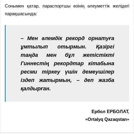
Сонымен қатар, параспортшы өзінің әлеуметтік желідегі
парақшасында:
– Мен әлемдік рекорд орнатуға
ұмтылып отырмын. Қазіргі
таңда мен бұл жетістікті
Гиннестің рекордтар кітабына
ресми тіркеу үшін демеушілер
іздеп жатырмын, – деп жазба
қалдырған.
Ербол ЕРБОЛАТ,
«Ortalyq Qazaqstan»