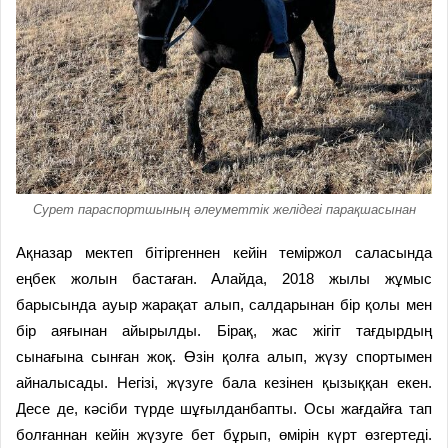
Сурет параспортшының әлеуметтік желідегі парақшасынан
Ақназар мектеп бітіргеннен кейін теміржол саласында
еңбек жолын бастаған. Алайда, 2018 жылы жұмыс
барысында ауыр жарақат алып, салдарынан бір қолы мен
бір аяғынан айырылды. Бірақ, жас жігіт тағдырдың
сынағына сынған жоқ. Өзін қолға алып, жүзу спортымен
айналысады. Негізі, жүзуге бала кезінен қызыққан екен.
Десе де, кәсіби түрде шұғылданбапты. Осы жағдайға тап
болғаннан кейін жүзуге бет бұрып, өмірін күрт өзгертеді.