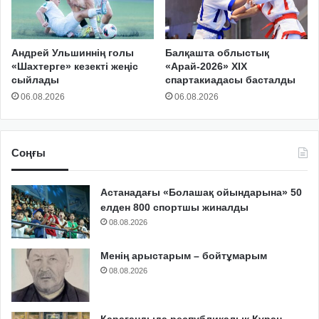
Андрей Ульшиннің голы
Балқашта облыстық
«Шахтерге» кезекті жеңіс
«Арай-2026» XIX
сыйлады
спартакиадасы басталды
06.08.2026
06.08.2026
Соңғы
Астанадағы «Болашақ ойындарына» 50
елден 800 спортшы жиналды
08.08.2026
Менің арыстарым – бойтұмарым
08.08.2026