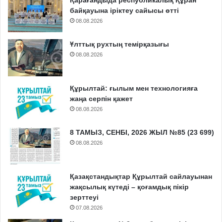
Қарағандыда республикалық Құран
байқауына іріктеу сайысы өтті
08.08.2026
Ұлттық рухтың темірқазығы
08.08.2026
Құрылтай: ғылым мен технологияға
жаңа серпін қажет
08.08.2026
8 ТАМЫЗ, СЕНБІ, 2026 ЖЫЛ №85 (23 699)
08.08.2026
Қазақстандықтар Құрылтай сайлауынан
жақсылық күтеді – қоғамдық пікір
зерттеуі
07.08.2026