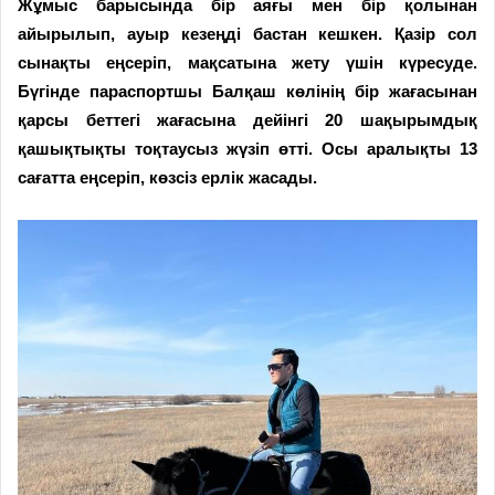
Жұмыс барысында бір аяғы мен бір қолынан
айырылып, ауыр кезеңді бастан кешкен. Қазір сол
сынақты еңсеріп, мақсатына жету үшін күресуде.
Бүгінде параспортшы Балқаш көлінің бір жағасынан
қарсы беттегі жағасына дейінгі 20 шақырымдық
қашықтықты тоқтаусыз жүзіп өтті. Осы аралықты 13
сағатта еңсеріп, көзсіз ерлік жасады.