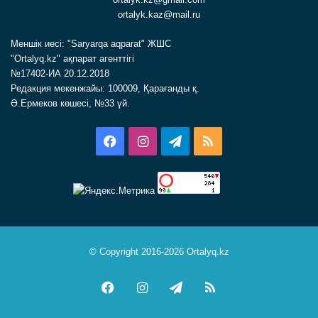
ortalyk.kaz@mail.ru
Меншік иесі: "Saryarqa aqparat" ЖШС
"Ortalyq.kz" ақпарат агенттігі
№17402-ИА 20.12.2018
Редакция мекенжайы: 100009, Қарағанды қ.
Ә.Ермеков көшесі, №33 үй.
Facebook
Instagram
Telegram
RSS
© Copyright 2016-2026 Ortalyq.kz
Facebook
Instagram
Telegram
RSS