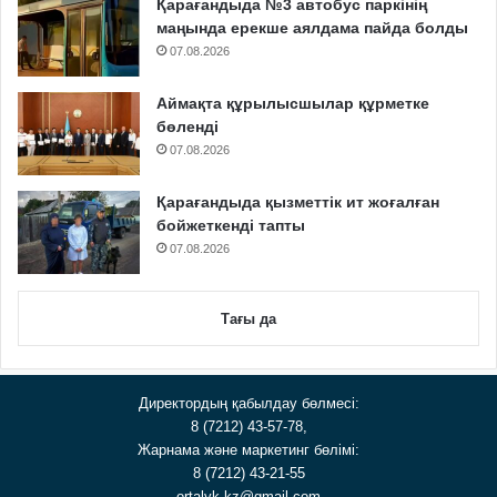
Қарағандыда №3 автобус паркінің
маңында ерекше аялдама пайда болды
07.08.2026
Аймақта құрылысшылар құрметке
бөленді
07.08.2026
Қарағандыда қызметтік ит жоғалған
бойжеткенді тапты
07.08.2026
Тағы да
Директордың қабылдау бөлмесі:
8 (7212) 43-57-78,
Жарнама және маркетинг бөлімі:
8 (7212) 43-21-55
ortalyk.kz@gmail.com