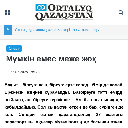
Мәзір
Із
Ұлттық құраманың жаңа бапкері таныстырылады
Спорт
Мүмкін емес меже жоқ
22.07.2025
73
Бақыт – біреуге кеш, біреуге ерте келеді. Өмір де солай.
Ережесін өзіңнен сұрамайды. Базбіреуге тәтті өмірді
сыйласа, ал, біреуге керісінше… Ал, біз оны сынақ деп
қабылдаймыз. Сол сынақтан өткен де бар, сүрінген де
көп. Сондай сынақ қарағандылық 27 жастағы
параспортшы Ақназар Мүтәліповтің де басынан өткен.