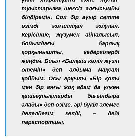
туыстарыма шексіз алғысымды
білдіремін. Сол бір ауыр сәтте
өзімді жоғалтқан жоқпын.
Керісінше, жүзумен айналысып,
бойымдағы барлық
қорқынышты, кедергілерді
жеңдім. Биыл «Балқаш көлін жүзіп
өтемін» деп алдыма мақсат
қойдым. Осы арқылы «Бір қолы
мен бір аяғы жоқ адам да үлкен
қашықтықтарды бағындыра
алады» деп өзіме, әрі бүкіл әлемге
дәлелдегім келді, – деді
параспортшы.