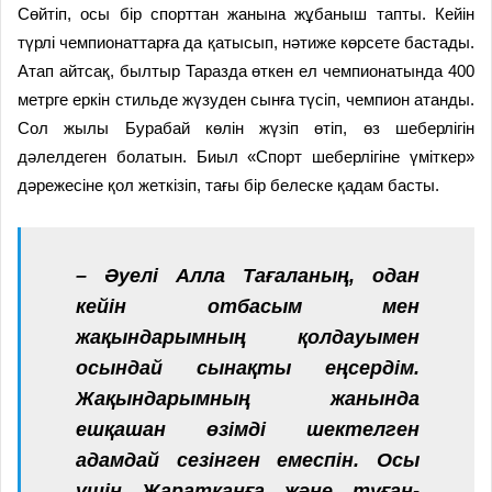
Сөйтіп, осы бір спорттан жанына жұбаныш тапты. Кейін
түрлі чемпионаттарға да қатысып, нәтиже көрсете бастады.
Атап айтсақ, былтыр Таразда өткен ел чемпионатында 400
метрге еркін стильде жүзуден сынға түсіп, чемпион атанды.
Сол жылы Бурабай көлін жүзіп өтіп, өз шеберлігін
дәлелдеген болатын. Биыл «Спорт шеберлігіне үміткер»
дәрежесіне қол жеткізіп, тағы бір белеске қадам басты.
– Әуелі Алла Тағаланың, одан
кейін отбасым мен
жақындарымның қолдауымен
осындай сынақты еңсердім.
Жақындарымның жанында
ешқашан өзімді шектелген
адамдай сезінген емеспін. Осы
үшін Жаратқанға және туған-