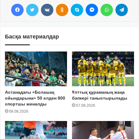
Facebook
Twitter
VKontakte
Odnoklassniki
Skype
Messenger
WhatsApp
Telegram
Басқа материалдар
Астанадағы «Болашақ
Ұлттық құраманың жаңа
ойындарына» 50 елден 800
бапкері таныстырылады
спортшы жиналды
07.08.2026
08.08.2026