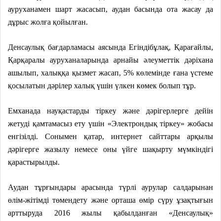
ауруханамен шарт жасасып, аудан басында ота жасау да
дұрыс жолға қойылған.
Денсаулық бағдарламасы аясында Егіндібұлақ, Қарағайлы,
Қарқаралы ауруханаларында арнайы әлеуметтік дәріхана
ашылып, халыққа қызмет жасап, 5% көлемінде ғана үстеме
қосылатын дәрілер халық үшін үлкен көмек болып тұр.
Емханада науқастарды тіркеу және дәрігерлерге дейін
жетуді қамтамасыз ету үшін «Электрондық тіркеу» жобасы
енгізілді. Сонымен қатар, интернет сайттары арқылы
дәрігерге жазылу немесе оны үйге шақырту мүмкіндігі
қарастырылды.
Аудан тұрғындары арасында түрлі аурулар салдарынан
өлім-жітімді төмендету және орташа өмір сүру ұзақтығын
арттыруда 2016 жылы қабылданған «Денсаулық»