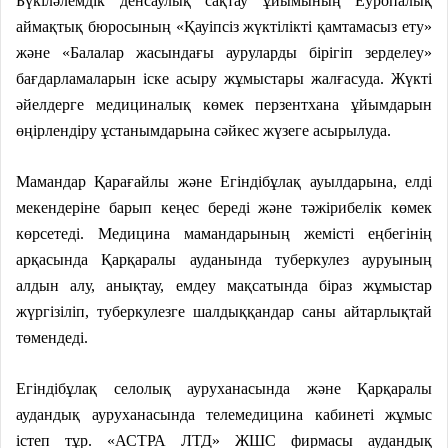
Бүкіләлемдік денсаулық сақтау ұйымының Еуропалық
аймақтық бюросының «Қауіпсіз жүктілікті қамтамасыз ету»
және «Балалар жасындағы ауруларды бірігіп зерделеу»
бағдарламаларын іске асыру жұмыстары жалғасуда. Жүкті
әйелдерге медициналық көмек перзентхана ұйымдарын
өңірлендіру ұстанымдарына сәйкес жүзеге асырылуда.
Мамандар Қарағайлы және Егіндібұлақ ауылдарына, елді
мекендеріне барып кеңес береді және тәжірибелік көмек
көрсетеді. Медицина мамандарының жемісті еңбегінің
арқасында Қарқаралы ауданында туберкулез ауруының
алдын алу, анықтау, емдеу мақсатында біраз жұмыстар
жүргізіліп, туберкулезге шалдыққандар саны айтарлықтай
төмендеді.
Егіндібұлақ селолық ауруханасында және Қарқаралы
аудандық ауруханасында телемедицина кабинеті жұмыс
істеп тұр. «АСТРА ЛТД» ЖШС фирмасы аудандық