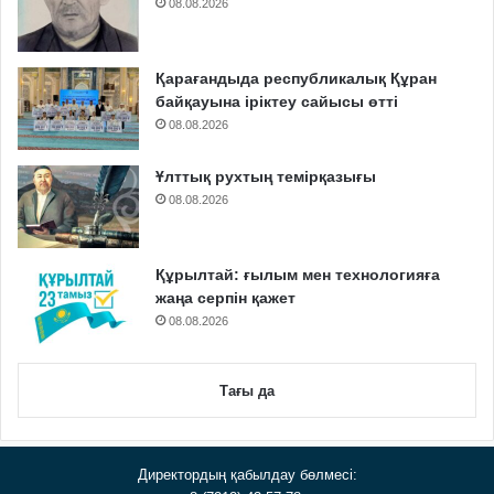
08.08.2026
Қарағандыда республикалық Құран
байқауына іріктеу сайысы өтті
08.08.2026
Ұлттық рухтың темірқазығы
08.08.2026
Құрылтай: ғылым мен технологияға
жаңа серпін қажет
08.08.2026
Тағы да
Директордың қабылдау бөлмесі: