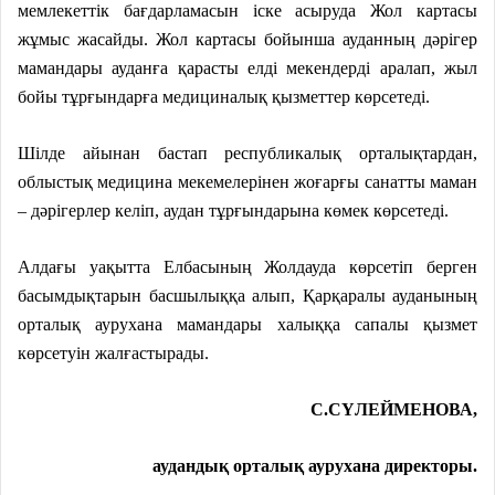
мемлекеттік бағдарламасын іске асыруда Жол картасы
жұмыс жасайды. Жол картасы бойынша ауданның дәрігер
мамандары ауданға қарасты елді мекендерді аралап, жыл
бойы тұрғындарға медициналық қызметтер көрсетеді.
Шілде айынан бастап республикалық орталықтардан,
облыстық медицина мекемелерінен жоғарғы санатты маман
– дәрігерлер келіп, аудан тұрғындарына көмек көрсетеді.
Алдағы уақытта Елбасының Жолдауда көрсетіп берген
басымдықтарын басшылыққа алып, Қарқаралы ауданының
орталық аурухана мамандары халыққа сапалы қызмет
көрсетуін жалғастырады.
С.СҮЛЕЙМЕНОВА,
аудандық орталық аурухана директоры.