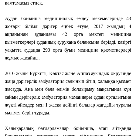
қамтамасыз етпек.
Аудан бойынша медициналық емдеу мекемелерінде 43
жоғары білімді дәрігер еңбек етуде, 2017 жылдың 4
ақпанынан аудандағы 42 орта мектеп медицина
қызметкерлері аудандық аурухана балансына берілді, қазіргі
уақытта ауданда 293 орта буын медицина қызметкерлері
жұмыс жасайды.
2016 жылы Бүркітті, Көктас және Аппаз ауылдық округінде
жаңа дәрігерлік амбулатория салынып бітіп, халыққа қызмет
жасауда. Ана мен бала өлімін болдырмау мақсатында күн
сайын дәрігерлік амбулатория мамандары аудан орталығына
жүкті әйелдер мен 1 жасқа дейінгі балалар жағдайы туралы
мәлімет беріп тұрады.
Халықаралық бағдарламалар бойынша, атап айтқанда