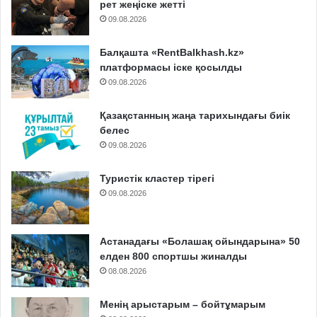
рет жеңіске жетті
09.08.2026
Балқашта «RentBalkhash.kz»
платформасы іске қосылды
09.08.2026
Қазақстанның жаңа тарихындағы биік
белес
09.08.2026
Туристік кластер тірегі
09.08.2026
Астанадағы «Болашақ ойындарына» 50
елден 800 спортшы жиналды
08.08.2026
Менің арыстарым – бойтұмарым