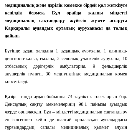
медициналық және дәрілік көмекке бірдей қол жеткізуге
кепілдік бермек. Бұл орайда жалпы міндетті
медициналық сақтандыру жүйесін жүзеге асыруға
Қарқаралы аудандық орталық ауруханасы да толық
дайын.
Бүгінде аудан халқына 1 аудандық аурухана, 1 клиника-
диагностикалық емхана, 2 селолық учаскелік аурухана, 10
отбасылық дәрігерлік амбулатория, 9 фельдшерлік
акушерлік пункті, 30 медпунктінде медициналық көмек
көрсетіледі.
Қазіргі таңда аудан бойынша 73 тәуліктік төсек орын бар.
Денсаулық сақтау мекемелерінің 98,1 пайызы ауылдық
жерде орналасқан. Бұл – міндетті медициналық сақтандыру
енгізілгеннен кейін де шалғай орналасқан ауылдардағы
тұрғындардың сапалы медициналық қызмет алуын