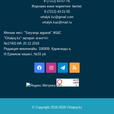
8 (7212) 43-57-78,
Жарнама және маркетинг бөлімі:
8 (7212) 43-21-55
ortalyk.kz@gmail.com
ortalyk.kaz@mail.ru
Меншік иесі: "Saryarqa aqparat" ЖШС
"Ortalyq.kz" ақпарат агенттігі
№17402-ИА 20.12.2018
Редакция мекенжайы: 100009, Қарағанды қ.
Ә.Ермеков көшесі, №33 үй.
Facebook
Instagram
Telegram
RSS
© Copyright 2016-2026 Ortalyq.kz