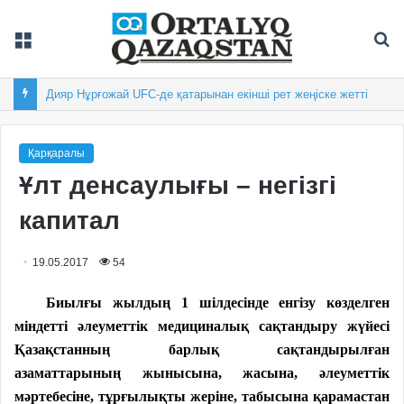
Мәзір
Із
Дияр Нұрғожай UFC-де қатарынан екінші рет жеңіске жетті
Қарқаралы
Ұлт денсаулығы – негізгі
капитал
19.05.2017
54
Биылғы жылдың 1 шілдесінде енгізу көзделген
міндетті әлеуметтік медициналық сақтандыру жүйесі
Қазақстанның барлық сақтандырылған
азаматтарының жынысына, жасына, әлеуметтік
мәртебесіне, тұрғылықты жеріне, табысына қарамастан