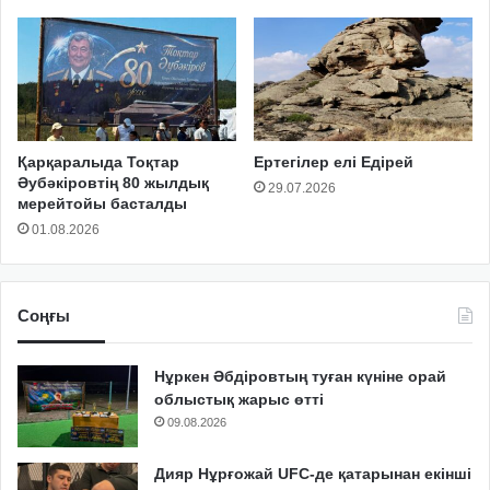
Қарқаралыда Тоқтар
Ертегілер елі Едірей
Әубәкіровтің 80 жылдық
29.07.2026
мерейтойы басталды
01.08.2026
Соңғы
Нұркен Әбдіровтың туған күніне орай
облыстық жарыс өтті
09.08.2026
Дияр Нұрғожай UFC-де қатарынан екінші