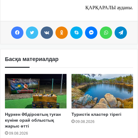
ҚАРҚАРАЛЫ ауданы.
Facebook
Twitter
VKontakte
Odnoklassniki
Skype
Messenger
WhatsApp
Telegram
Басқа материалдар
Нұркен Әбдіровтың туған
Туристік кластер тірегі
күніне орай облыстық
09.08.2026
жарыс өтті
09.08.2026