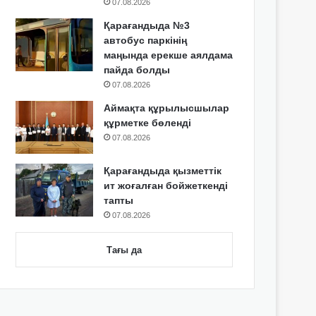
07.08.2026
Қарағандыда №3
автобус паркінің
маңында ерекше аялдама
пайда болды
07.08.2026
Аймақта құрылысшылар
құрметке бөленді
07.08.2026
Қарағандыда қызметтік
ит жоғалған бойжеткенді
тапты
07.08.2026
Тағы да