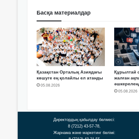
Басқа материалдар
Қазақстан Орталық Азиядағы
Құрылтай 
көшуге ең қолайлы ел атанды
жалған ақп
әшкерелен
05.08.2026
05.08.2026
Директордың қабылдау бөлмесі:
8 (7212) 43-57-78,
Жарнама және маркетинг бөлімі: