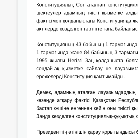
Конституциялық Сот аталған конституция
шектеулер адамның тиісті қызметке алд
фактісімен қолданыстағы Конституцияда жә
актілерде көзделген тәртіпте ғана байланы
Конституцияның 43-бабының 1-тармағында
1-тармағында және 84-бабының 3-тармағы
1995 жылғы Негізгі Заң қолданыста болға
сондай-ақ қызметке сайлау не лауазымға
ережелерді Конституция қамтымайды.
Демек, адамның аталған лауазымдардың б
кезеңде атқару фактісі Қазақстан Респу
бастап күшіне енгеннен кейін оны тиісті қ
Заңда көзделген конституциялық-құқықтық 
Президенттің өтінішін қарау қорытындысы 