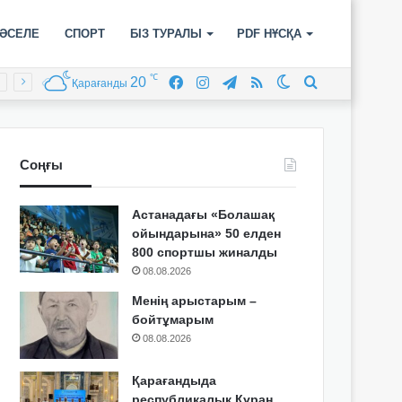
ӘСЕЛЕ
СПОРТ
БІЗ ТУРАЛЫ
PDF НҰСҚА
℃
20
Facebook
Instagram
Telegram
RSS
Switch
Іздеу
Қарағанды
skin
Соңғы
Астанадағы «Болашақ
ойындарына» 50 елден
800 спортшы жиналды
08.08.2026
Менің арыстарым –
бойтұмарым
08.08.2026
Қарағандыда
республикалық Құран