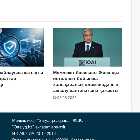
сайлауына қатысты
Мемлекет басшысы Жасанды
араттар
интеллект бойынша
ді
халықаралық олимпиаданың
ашылу салтанатына қатысты
03.08.2026
Меншік иесі: "Saryarqa aqparat" ЖШС
"Ortalyq.kz" ақпарат агенттігі
№17402-ИА 20.12.2018