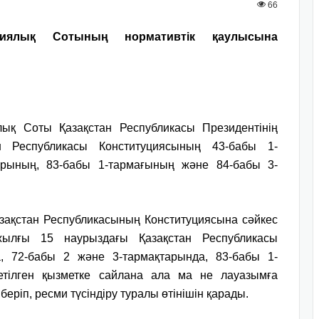
66
уциялық Сотының нормативтік қаулысына
лық Соты Қазақстан Республикасы Президентінің
 Республикасы Конституциясының 43-бабы 1-
арының, 83-бабы 1-тармағының және 84-бабы 3-
ақстан Республикасының Конституциясына сәйкес
ылғы 15 наурыздағы Қазақстан Республикасы
, 72-бабы 2 және 3-тармақтарында, 83-бабы 1-
етілген қызметке сайлана ала ма не лауазымға
еріп, ресми түсіндіру туралы өтінішін қарады.