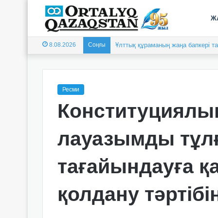
Ж
8.08.2026
Соңғы
Ұлттық құраманың жаңа бапкері 
Ресми
Конституциялық
лауазымды тұл
тағайындауға 
қолдану тәртібін