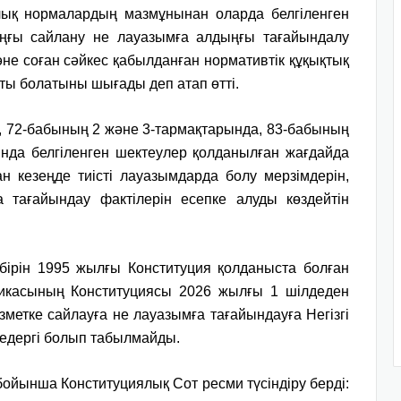
лық нормалардың мазмұнынан оларда белгіленген
ыңғы сайлану не лауазымға алдыңғы тағайындалу
не соған сәйкес қабылданған нормативтік құқықтық
сты болатыны шығады деп атап өтті.
, 72-бабының 2 және 3-тармақтарында, 83-бабының
нда белгіленген шектеулер қолданылған жағдайда
н кезеңде тиісті лауазымдарда болу мерзімдерін,
 тағайындау фактілерін есепке алуды көздейтін
ірін 1995 жылғы Конституция қолданыста болған
бликасының Конституциясы 2026 жылғы 1 шілдеден
ызметке сайлауға не лауазымға тағайындауға Негізгі
кедергі болып табылмайды.
бойынша Конституциялық Сот ресми түсіндіру берді: