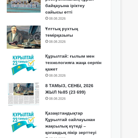
байқауына іріктеу
сайысы өтті
08.08.2026
Ұлттық рухтың
темірқазығы
08.08.2026
Құрылтай: ғылым мен
технологияға жаңа серпін
қажет
08.08.2026
8 ТАМЫЗ, СЕНБІ, 2026
ЖЫЛ №85 (23 699)
08.08.2026
Қазақстандықтар
Құрылтай сайлауынан
жақсылық күтеді –
қоғамдық пікір зерттеуі