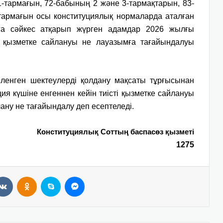
-тармағын, 72-бабының 2 және 3-тармақтарын, 83-
армағын осы конституциялық нормаларда аталған
ға сәйкес атқарып жүрген адамдар 2026 жылғы
ті қызметке сайлануы не лауазымға тағайындалуы
іленген шектеулерді қолдану мақсаты тұрғысынан
я күшіне енгеннен кейін тиісті қызметке сайлануы
ану не тағайындалу деп есептеледі.
Конституциялық Соттың баспасөз қызметі
1275
VKontakte
Odnoklassniki
Skype
Messenger