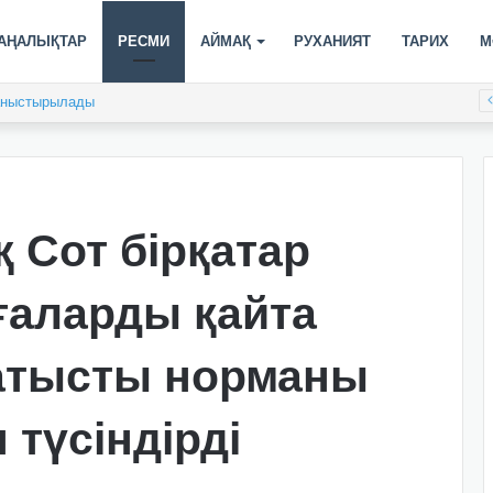
АҢАЛЫҚТАР
РЕСМИ
АЙМАҚ
РУХАНИЯТ
ТАРИХ
М
таныстырылады
 Сот бірқатар
ғаларды қайта
қатысты норманы
 түсіндірді