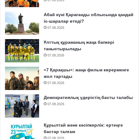
Абай күні Қарағанды облысында қандай
іс-шаралар өтеді?
07.08.2026
Ұлттық құраманың жаңа бапкері
таныстырылады
07.08.2026
«7 Қарақшы»: жаңа фильм көрерменге
жол тартады
07.08.2026
Демократиялық үдерістің басты талабы
07.08.2026
Құрылтай және кәсіпкерлік: ертеңге
бастар талғам
07.08.2026