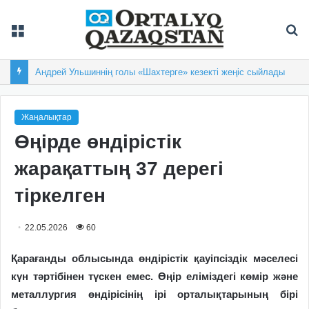
Мәзір
Із
Андрей Ульшиннің голы «Шахтерге» кезекті жеңіс сыйлады
Жаңалықтар
Өңірде өндірістік
жарақаттың 37 дерегі
тіркелген
22.05.2026
60
Қарағанды облысында өндірістік қауіпсіздік мәселесі
күн тәртібінен түскен емес. Өңір еліміздегі көмір және
металлургия өндірісінің ірі орталықтарының бірі