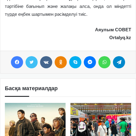
тәртібіне бағынып және жалақы алса, онда ол міндетті
түрде еңбек шартымен рәсімделуі тиіс.
Аяулым СОВЕТ
Ortalyq.kz
Facebook
Twitter
VKontakte
Odnoklassniki
Skype
Messenger
WhatsApp
Telegram
Басқа материалдар