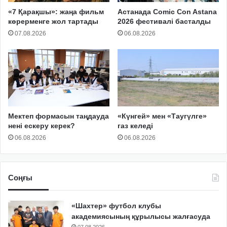
«7 Қарақшы»: жаңа фильм
Астанада Comic Con Astana
көрерменге жол тартады
2026 фестивалі басталды
07.08.2026
06.08.2026
Мектеп формасын таңдауда
«Күнгей» мен «Таугүлге»
нені ескеру керек?
газ келеді
06.08.2026
06.08.2026
Соңғы
«Шахтер» футбол клубы
академиясының құрылысы жалғасуда
07.08.2026