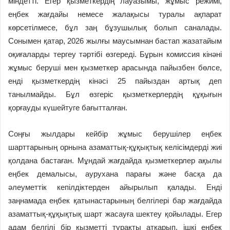
міндетті. Егер қызметкердің лауазымы, жұмыс режимі,
еңбек жағдайы немесе жалақысы туралы ақпарат
көрсетілмесе, бұл заң бұзушылық болып саналады.
Сонымен қатар, 2026 жылғы маусымнан бастап жазатайым
оқиғаларды тергеу тәртібі өзгереді. Бұрын комиссия кінәні
жұмыс беруші мен қызметкер арасында пайызбен бөлсе,
енді қызметкердің кінәсі 25 пайыздан артық деп
танылмайды. Бұл өзгеріс қызметкерлердің құқығын
қорғауды күшейтуге бағытталған.
Соңғы жылдары кейбір жұмыс берушілер еңбек
шарттарының орнына азаматтық-құқықтық келісімдерді жиі
қолдана бастаған. Мұндай жағдайда қызметкерлер ақылы
еңбек демалысы, аурухана парағы және басқа да
әлеуметтік кепілдіктерден айырылып қалады.
Енді
заңнамада еңбек қатынастарының белгілері бар жағдайда
азаматтық-құқықтық шарт жасауға шектеу қойылады. Егер
адам белгілі бір қызметті тұрақты атқарып, ішкі еңбек