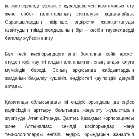
қызметкерлерді қорғаныс құралдарымен қамтамасыз ету
және еңбек талаптарының сақталуын қадағалайды.
Сарапшылардың пікірінше, өндірістік жарақаттануды
азайтудың тиімді жолдарының бірі – кәсіби тәуекелдерді
бағалау жүйесін енгізу.
Бұл тәсіл кәсіпорындарға апат болғаннан кейін әрекет
етуден гөрі, қауіпті алдын ала анықтап, оның алдын алуға
мүмкіндік береді. Соның арқасында жабдықтардың
жағдайын бақылау күшейіп, өндірістегі қауіпсіздік деңгейі
артады.
Қарағанды облысындағы ірі өндіріс орындары да еңбек
қауіпсіздігін арттыру бағытында жаңғырту жұмыстарын
жүргізуде.
Атап айтқанда, Qarmet, Қазақмыс корпорациясы
және Алтыналмас секілді кәсіпорындар жаңа
технологияларды енгізіп, өндіріс орындарын жаңартып