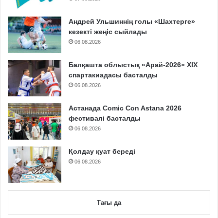
Андрей Ульшиннің голы «Шахтерге»
кезекті жеңіс сыйлады
06.08.2026
Балқашта облыстық «Арай-2026» XIX
спартакиадасы басталды
06.08.2026
Астанада Comic Con Astana 2026
фестивалі басталды
06.08.2026
Қолдау қуат береді
06.08.2026
Тағы да