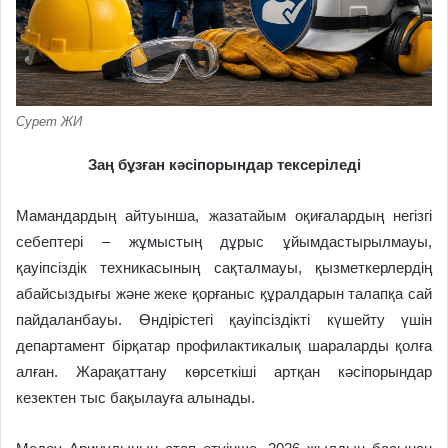
Сурет ЖИ
Заң бұзған кәсіпорындар тексеріледі
Мамандардың айтуынша, жазатайым оқиғалардың негізгі
себептері – жұмыстың дұрыс ұйымдастырылмауы,
қауіпсіздік техникасының сақталмауы, қызметкерлердің
абайсыздығы және жеке қорғаныс құралдарын талапқа сай
пайдаланбауы.
Өндірістегі қауіпсіздікті күшейту үшін
департамент бірқатар профилактикалық шараларды қолға
алған. Жарақаттану көрсеткіші артқан кәсіпорындар
кезектен тыс бақылауға алынады.