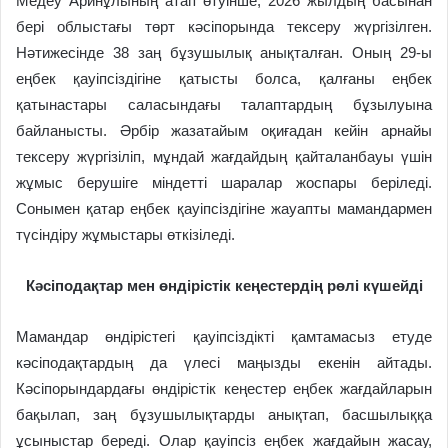
Медеу Аринұлының атап өтуінше, 2026 жылдың басынан
бері облыстағы төрт кәсіпорында тексеру жүргізілген.
Нәтижесінде 38 заң бұзушылық анықталған. Оның 29-ы
еңбек қауіпсіздігіне қатысты болса, қалғаны еңбек
қатынастары саласындағы талаптардың бұзылуына
байланысты.
Әрбір жазатайым оқиғадан кейін арнайы
тексеру жүргізіліп, мұндай жағдайдың қайталанбауы үшін
жұмыс берушіге міндетті шаралар жоспары беріледі.
Сонымен қатар еңбек қауіпсіздігіне жауапты мамандармен
түсіндіру жұмыстары өткізіледі.
Кәсіподақтар мен өндірістік кеңестердің рөлі күшейді
Мамандар өндірістегі қауіпсіздікті қамтамасыз етуде
кәсіподақтардың да үлесі маңызды екенін айтады.
Кәсіпорындардағы өндірістік кеңестер еңбек жағдайларын
бақылап, заң бұзушылықтарды анықтап, басшылыққа
ұсыныстар береді.
Олар қауіпсіз еңбек жағдайын жасау,