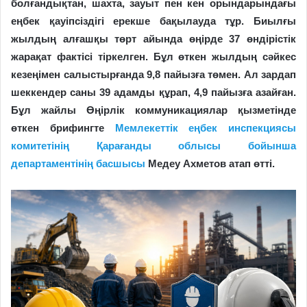
болғандықтан, шахта, зауыт пен кен орындарындағы
еңбек қауіпсіздігі ерекше бақылауда тұр. Б
иылғы
жылдың алғашқы төрт айында өңірде 37 өндірістік
жарақат фактісі тіркелген. Бұл өткен жылдың сәйкес
кезеңімен салыстырғанда 9,8 пайызға төмен. Ал зардап
шеккендер саны 39 адамды құрап, 4,9 пайызға азайған.
Бұл жайлы Өңірлік коммуникациялар қызметінде
өткен брифингте
Мемлекеттік еңбек инспекциясы
комитетінің Қарағанды облысы бойынша
департаментінің басшысы
Медеу Ахметов атап өтті.