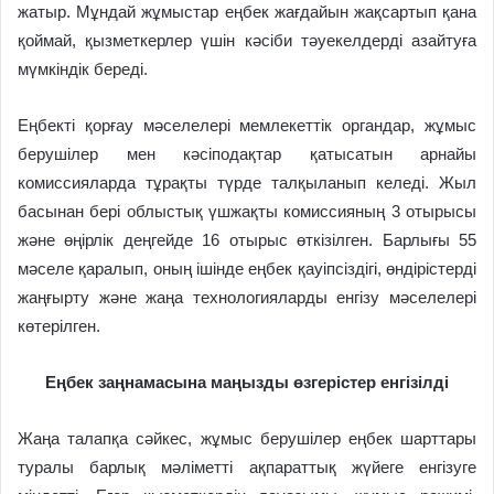
жатыр.
Мұндай жұмыстар еңбек жағдайын жақсартып қана
қоймай, қызметкерлер үшін кәсіби тәуекелдерді азайтуға
мүмкіндік береді.
Еңбекті қорғау мәселелері мемлекеттік органдар, жұмыс
берушілер мен кәсіподақтар қатысатын арнайы
комиссияларда тұрақты түрде талқыланып келеді.
Жыл
басынан бері облыстық үшжақты комиссияның 3 отырысы
және өңірлік деңгейде 16 отырыс өткізілген. Барлығы 55
мәселе қаралып, оның ішінде еңбек қауіпсіздігі, өндірістерді
жаңғырту және жаңа технологияларды енгізу мәселелері
көтерілген.
Еңбек заңнамасына маңызды өзгерістер енгізілді
Жаңа талапқа сәйкес, жұмыс берушілер еңбек шарттары
туралы барлық мәліметті ақпараттық жүйеге енгізуге