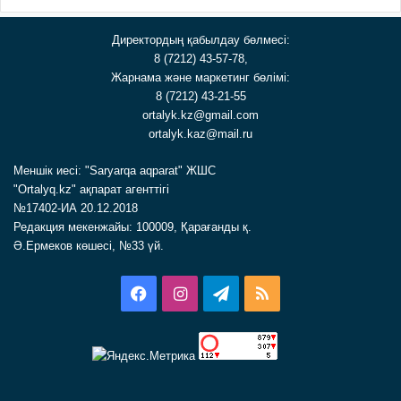
Директордың қабылдау бөлмесі:
8 (7212) 43-57-78,
Жарнама және маркетинг бөлімі:
8 (7212) 43-21-55
ortalyk.kz@gmail.com
ortalyk.kaz@mail.ru
Меншік иесі: "Saryarqa aqparat" ЖШС
"Ortalyq.kz" ақпарат агенттігі
№17402-ИА 20.12.2018
Редакция мекенжайы: 100009, Қарағанды қ.
Ә.Ермеков көшесі, №33 үй.
Facebook
Instagram
Telegram
RSS