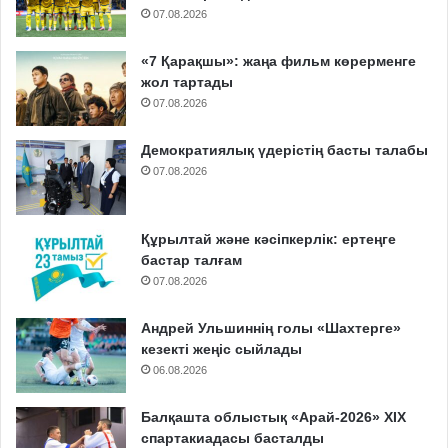
07.08.2026
«7 Қарақшы»: жаңа фильм көрерменге
жол тартады
07.08.2026
Демократиялық үдерістің басты талабы
07.08.2026
Құрылтай және кәсіпкерлік: ертеңге
бастар талғам
07.08.2026
Андрей Ульшиннің голы «Шахтерге»
кезекті жеңіс сыйлады
06.08.2026
Балқашта облыстық «Арай-2026» XIX
спартакиадасы басталды