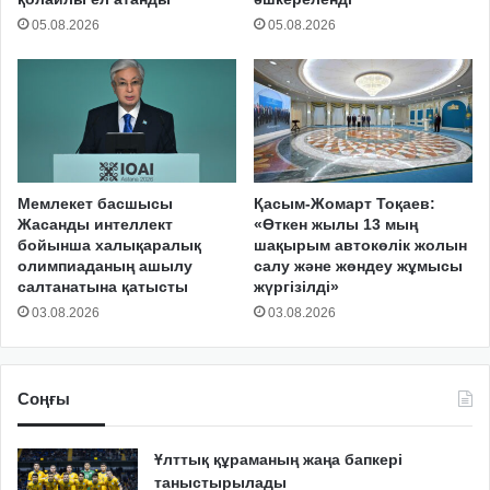
05.08.2026
05.08.2026
Мемлекет басшысы
Қасым-Жомарт Тоқаев:
Жасанды интеллект
«Өткен жылы 13 мың
бойынша халықаралық
шақырым автокөлік жолын
олимпиаданың ашылу
салу және жөндеу жұмысы
салтанатына қатысты
жүргізілді»
03.08.2026
03.08.2026
Соңғы
Ұлттық құраманың жаңа бапкері
таныстырылады