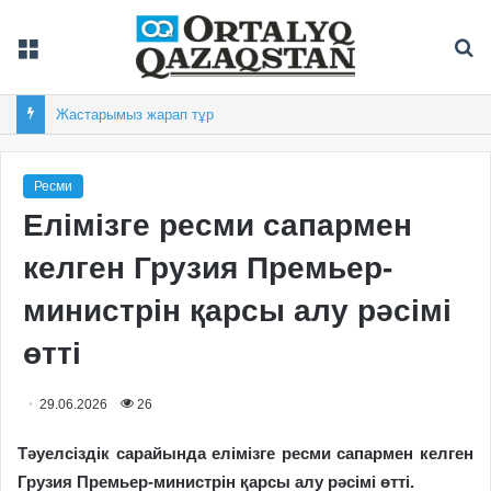
Мәзір
Із
Жастарымыз жарап тұр
Ресми
Елімізге ресми сапармен
келген Грузия Премьер-
министрін қарсы алу рәсімі
өтті
29.06.2026
26
Тәуелсіздік сарайында елімізге ресми сапармен келген
Грузия Премьер-министрін қарсы алу рәсімі өтті.