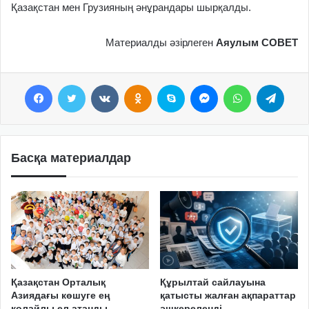
Қазақстан мен Грузияның әнұрандары шырқалды.
Материалды әзірлеген
Аяулым СОВЕТ
Facebook
Twitter
VKontakte
Odnoklassniki
Skype
Messenger
WhatsApp
Telegram
Басқа материалдар
Қазақстан Орталық
Құрылтай сайлауына
Азиядағы көшуге ең
қатысты жалған ақпараттар
қолайлы ел атанды
әшкереленді