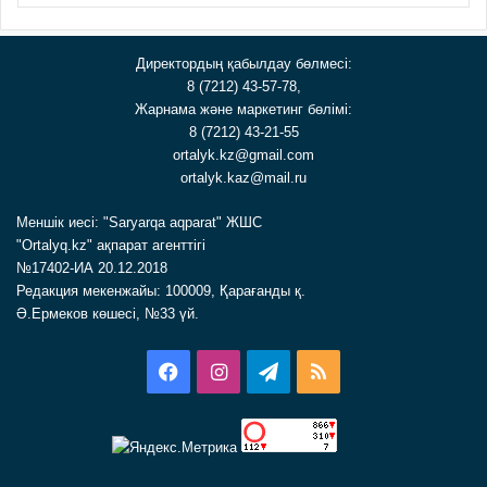
Директордың қабылдау бөлмесі:
8 (7212) 43-57-78,
Жарнама және маркетинг бөлімі:
8 (7212) 43-21-55
ortalyk.kz@gmail.com
ortalyk.kaz@mail.ru
Меншік иесі: "Saryarqa aqparat" ЖШС
"Ortalyq.kz" ақпарат агенттігі
№17402-ИА 20.12.2018
Редакция мекенжайы: 100009, Қарағанды қ.
Ә.Ермеков көшесі, №33 үй.
Facebook
Instagram
Telegram
RSS