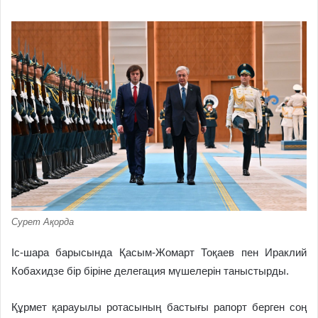
Сурет Ақорда
Іс-шара барысында Қасым-Жомарт Тоқаев пен Ираклий
Кобахидзе бір біріне делегация мүшелерін таныстырды.
Құрмет қарауылы ротасының бастығы рапорт берген соң