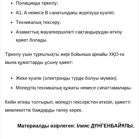
П
олицияда тіркелу;
А1, А немесе В санатындағы жүргізуші куәлігі;
Т
ехникалық тексеру;
А
заматтық жауапкершілікті сақтандырудан өткізу
қажет болады.
Тіркелу үшін тұрғылықты жері бойынша арнайы ХҚО-ға
мына құжаттарды ұсыну қажет:
Ж
еке куәлік (электронды түрде болуы мүмкін);
М
опедтің техникалық құжаты немесе сипаттамалары.
Кейін өтініш толтырып, мопедті тексерістен өткізіп, қажетті
мемлекеттік баждарды төлеу керек.
Материалды әзірлеген: Ілияс ДҮНГЕНБАЙҰЛЫ.