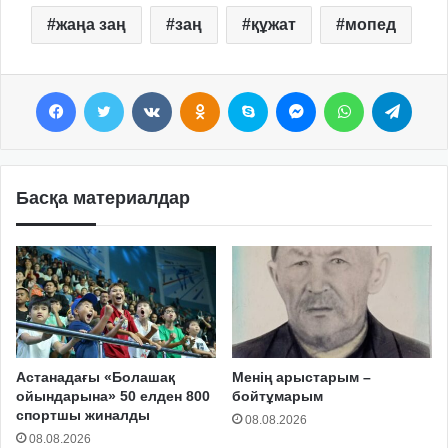
жаңа заң
заң
құжат
мопед
Facebook
Twitter
VKontakte
Odnoklassniki
Skype
Messenger
WhatsApp
Telegram
Басқа материалдар
Астанадағы «Болашақ
Менің арыстарым –
ойындарына» 50 елден 800
бойтұмарым
спортшы жиналды
08.08.2026
08.08.2026