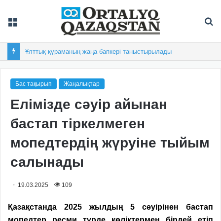
Мәзір
Із
Ұлттық құраманың жаңа бапкері таныстырылады
Бас тақырып
Жаңалықтар
Елімізде сәуір айынан
бастап тіркелмеген
мопедтердің жүруіне тыйым
салынады
19.03.2025
109
Қазақстанда 2025 жылдың 5 сәуірінен бастап
мопедтер ресми түрде көліктермен бірдей етіп