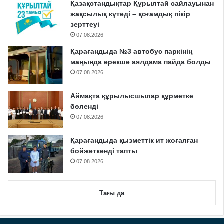
Қазақстандықтар Құрылтай сайлауынан
жақсылық күтеді – қоғамдық пікір
зерттеуі
07.08.2026
Қарағандыда №3 автобус паркінің
маңында ерекше аялдама пайда болды
07.08.2026
Аймақта құрылысшылар құрметке
бөленді
07.08.2026
Қарағандыда қызметтік ит жоғалған
бойжеткенді тапты
07.08.2026
Тағы да