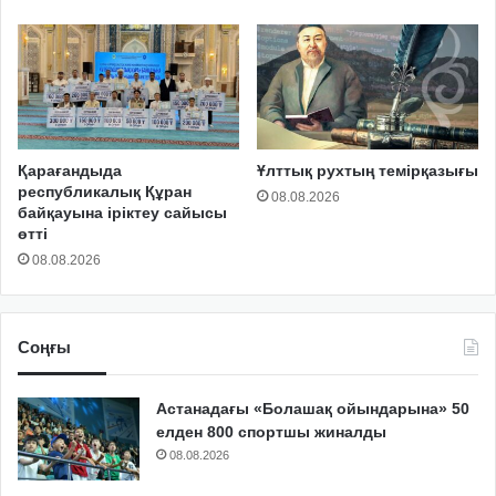
Қарағандыда
Ұлттық рухтың темірқазығы
республикалық Құран
08.08.2026
байқауына іріктеу сайысы
өтті
08.08.2026
Соңғы
Астанадағы «Болашақ ойындарына» 50
елден 800 спортшы жиналды
08.08.2026