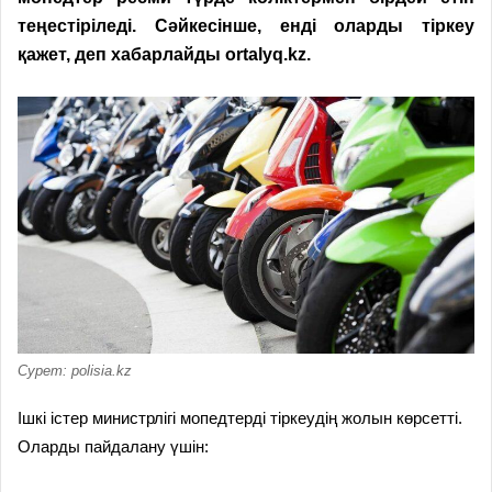
теңестіріледі. Сәйкесінше, енді оларды тіркеу
қажет, деп хабарлайды
ortalyq.kz.
Сурет: polisia.kz
Ішкі істер министрлігі мопедтерді тіркеудің жолын көрсетті.
Оларды пайдалану үшін: