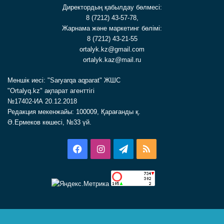
Директордың қабылдау бөлмесі:
8 (7212) 43-57-78,
Жарнама және маркетинг бөлімі:
8 (7212) 43-21-55
ortalyk.kz@gmail.com
ortalyk.kaz@mail.ru
Меншік иесі: "Saryarqa aqparat" ЖШС
"Ortalyq.kz" ақпарат агенттігі
№17402-ИА 20.12.2018
Редакция мекенжайы: 100009, Қарағанды қ.
Ә.Ермеков көшесі, №33 үй.
Facebook
Instagram
Telegram
RSS