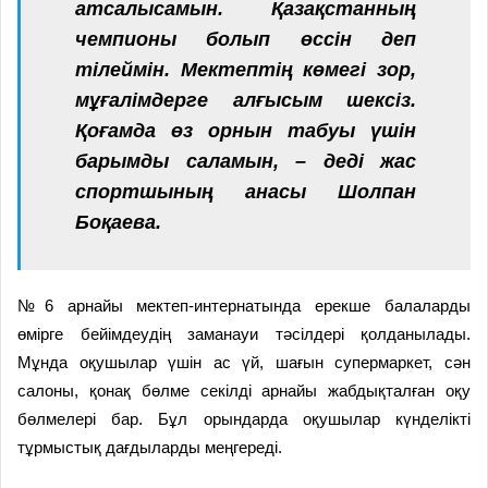
атсалысамын. Қазақстанның
чемпионы болып өссін деп
тілеймін. Мектептің көмегі зор,
мұғалімдерге алғысым шексіз.
Қоғамда өз орнын табуы үшін
барымды саламын, – деді жас
спортшының анасы Шолпан
Боқаева.
№6 арнайы мектеп-интернатында ерекше балаларды
өмірге бейімдеудің заманауи тәсілдері қолданылады.
Мұнда оқушылар үшін ас үй, шағын супермаркет, сән
салоны, қонақ бөлме секілді арнайы жабдықталған оқу
бөлмелері бар. Бұл орындарда оқушылар күнделікті
тұрмыстық дағдыларды меңгереді.