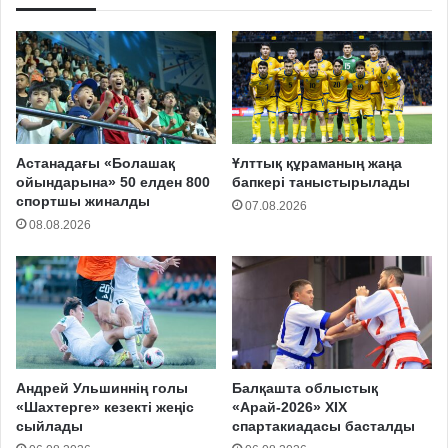
Астанадағы «Болашақ
Ұлттық құраманың жаңа
ойындарына» 50 елден 800
бапкері таныстырылады
спортшы жиналды
07.08.2026
08.08.2026
Андрей Ульшиннің голы
Балқашта облыстық
«Шахтерге» кезекті жеңіс
«Арай-2026» XIX
сыйлады
спартакиадасы басталды