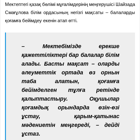
Мектептегі қазақ бөлімі мұғалімдерінің меңгерушісі Шайзада
Смағұлова білім ордасының негізгі мақсаты – балаларды
қоғамға бейімдеу екенін атап өтті.
– Мектебімізде ерекше
қажеттіліктері бар балалар білім
алады. Басты мақсат – оларды
әлеуметтік ортада өз орнын
таба алатын, қоғамға
бейімделген тұлға ретінде
қалыптастыру. Оқушылар
қоғамдық орындарда өзін-өзі
ұстау, қарым-қатынас
мәдениетін меңгереді, – дейді
ұстаз.