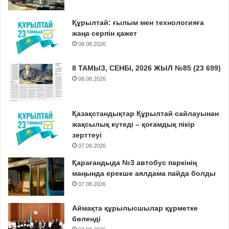
Құрылтай: ғылым мен технологияға
жаңа серпін қажет
08.08.2026
8 ТАМЫЗ, СЕНБІ, 2026 ЖЫЛ №85 (23 699)
08.08.2026
Қазақстандықтар Құрылтай сайлауынан
жақсылық күтеді – қоғамдық пікір
зерттеуі
07.08.2026
Қарағандыда №3 автобус паркінің
маңында ерекше аялдама пайда болды
07.08.2026
Аймақта құрылысшылар құрметке
бөленді