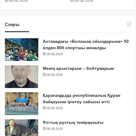
06.08.2026
06.08.2026
Соңғы
Астанадағы «Болашақ ойындарына» 50
елден 800 спортшы жиналды
08.08.2026
Менің арыстарым – бойтұмарым
08.08.2026
Қарағандыда республикалық Құран
байқауына іріктеу сайысы өтті
08.08.2026
Ұлттық рухтың темірқазығы
08.08.2026