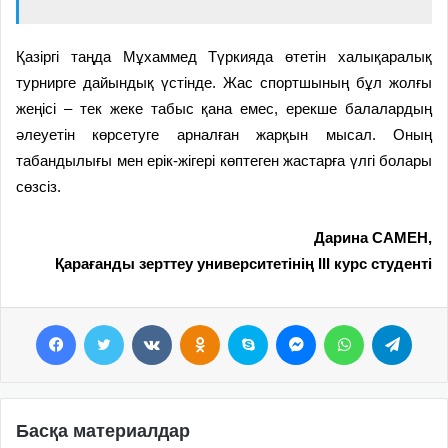
Қазіргі таңда Мұхаммед Түркияда өтетін халықаралық
турнирге дайындық үстінде. Жас спортшының бұл жолғы
жеңісі – тек жеке табыс қана емес, ерекше балалардың
әлеуетін көрсетуге арналған жарқын мысал. Оның
табандылығы мен ерік-жігері көптеген жастарға үлгі болары
сөзсіз.
Дарина САМЕН,
Қарағанды зерттеу
университетінің
III курс студенті
Facebook
Twitter
VKontakte
Odnoklassniki
Skype
Messenger
WhatsApp
Telegram
Басқа материалдар