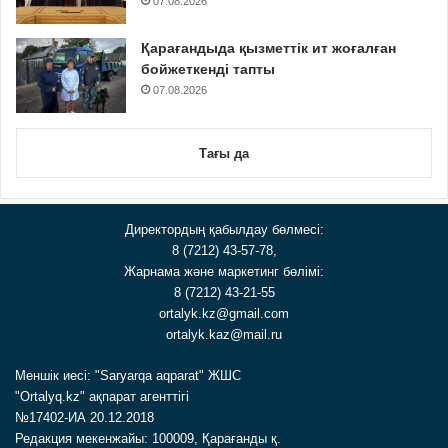
07.08.2026
Қарағандыда қызметтік ит жоғалған
бойжеткенді тапты
07.08.2026
Тағы да
Директордың қабылдау бөлмесі:
8 (7212) 43-57-78,
Жарнама және маркетинг бөлімі:
8 (7212) 43-21-55
ortalyk.kz@gmail.com
ortalyk.kaz@mail.ru
Меншік иесі: "Saryarqa aqparat" ЖШС
"Ortalyq.kz" ақпарат агенттігі
№17402-ИА 20.12.2018
Редакция мекенжайы: 100009, Қарағанды қ.