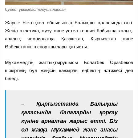
Сурет ұйымдастырушылардан
Жарыс Ыстықкөл облысының Балықшы қаласында өтті.
Жеңіл атлетика, жүзу және үстел теннисі бойынша халық­
аралық чемпионатқа Қазақстан, Қырғыз­стан және
Өзбекстанның спортшылары қатысты.
Мұхаммедтің жаттықтырушысы Болатбек Оразбеков
шәкіртінің бұл жеңісін қажырлы еңбектің нәтижесі деп
біледі.
– Қырғызстанда Балықшы
қаласында балаларды қорғау
күніне арналған жарыс өтті. Біз
ол жаққа Мұхаммед және анасы