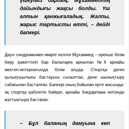
үшеуіміз бардық. Мұхаммедтің
дайындығы жақсы болды. Үш
алтын қанжығаладық. Жалпы,
жарыс тартысты өтті, – дейді
бапкері.
Даун синдромымен өмірге келген Мұхаммед – ерекше білім
беру қажеттілігі бар балаларға арналған №6 арнайы
мектеп-интернатында білім алуда. Спортқа деген
қызығушылығы бастауыш сыныптан, дене шынықтыру
сабағынан басталған. Бапкері оның бойынан ерте жасында-
ақ спортқа қабілетін байқап, арнайы бағдарлама негізінде
жаттықтыра бастаған.
– Бұл баланың дамуына көп