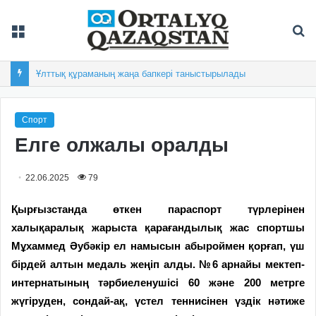
Мәзір
Із
Ұлттық құраманың жаңа бапкері таныстырылады
Спорт
Елге олжалы оралды
22.06.2025
79
Қырғызстанда өткен пара­спорт түрлерінен
халықаралық жарыста қарағандылық жас спортшы
Мұхаммед Әубәкір ел намысын абыроймен қорғап, үш
бірдей алтын медаль жеңіп алды. №6 арнайы мектеп-
интернатының тәрбиеленушісі 60 және 200 метрге
жүгіруден, сондай-ақ, үстел теннисінен үздік нәтиже