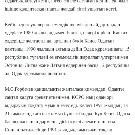
Одақтың кетеуі кетіп, іргесі сөгіле бастаған кейінгі екі жыл
ішінде қалыптасқан нақты жағдай тіпті ушығып кетті.
Кейін зерттеушілер «егемендік шеруі» деп айдар таққан
үдеріске 1989 жылы алдымен Балтық елдері кірісіп, Кавказ
елдерінде жалғасты да, артынан бүкіл Кеңес Одағын
қамтыды. 1990 жылдың аяғына дейін Одақ құрамындағы 15
республика түгелдей өз егемендігін жариялап үлгергенімен,
Эстония, Литва және Латвия елдерінен басқа 12 республика
әлі Одақ құрамында болатын.
М.С.Горбачев қаншалықты жанталаса қимылдап, Одақты
сақтап қалуға әрекет еткенімен, КСРО-ның одан әрі
ыдырауын тоқтату мүмкін емес еді. Келесі 1991 жылдың 18-
21 тамызында әйгілі «тамыз бүлігі» болды. Бұл Кеңес Одағы
басшылығының дәрменсіздігін күллі әлемге танытты.
Соның нәтижесінде 1991 жылдың тамыз-желтоқсан