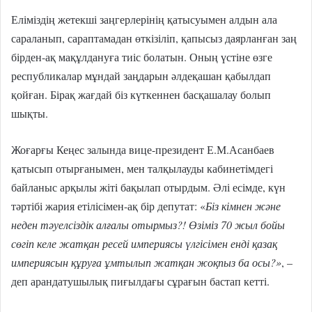
Еліміздің жетекші заңгерлерінің қатысуымен алдын ала
сараланып, сараптамадан өткізіліп, қапысыз даярланған заң
бірден-ақ мақұлдануға тиіс болатын. Оның үстіне өзге
республикалар мұндай заңдарын әлдеқашан қабылдап
қойған. Бірақ жағдай біз күткеннен басқашалау болып
шықты.
Жоғарғы Кеңес залында вице-президент Е.М.Асанбаев
қатысып отырғанымен, мен талқылауды кабинетімдегі
байланыс арқылы жіті бақылап отырдым. Әлі есімде, күн
тәртібі жария етілісімен-ақ бір депутат: «
Біз кімнен және
неден тәуелсіздік алғалы отырмыз?! Өзіміз 70 жыл бойы
сөгіп келе жатқан ресей империясы үлгісімен енді қазақ
империясын құруға ұмтылып жатқан жоқпыз ба осы?»
, –
деп арандатушылық пиғылдағы сұрағын бастап кетті.