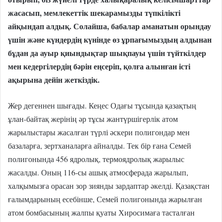
жасасып, мемлекеттік шекарамызды түпкілікті
айқындап алдық. Солайша, бабалар аманатын орындау
үшін және күндердің күнінде өз ұрпағымыздың алдынан
бұдан да ауыр қиындықтар шықпауы үшін түйткілдер
мен кедергілердің бәрін еңсеріп, қолға алынған істі
ақырына дейін жеткіздік.
Жер дегеннен шығады. Кеңес Одағы тұсында қазақтың
ұлан-байтақ жерінің әр тұсы жантүршігерлік атом
жарылыстары жасалған түрлі әскери полигондар мен
базаларға, зертханаларға айналды. Тек бір ғана Семей
полигонында 456 ядролық, термоядролық жарылыс
жасалды. Оның 116-сы ашық атмосферада жарылып,
халқымызға орасан зор зиянды зардаптар әкелді. Қазақстан
ғалымдарының есебінше, Семей полигонында жарылған
атом бомбасының жалпы қуаты Хиросимаға тасталған