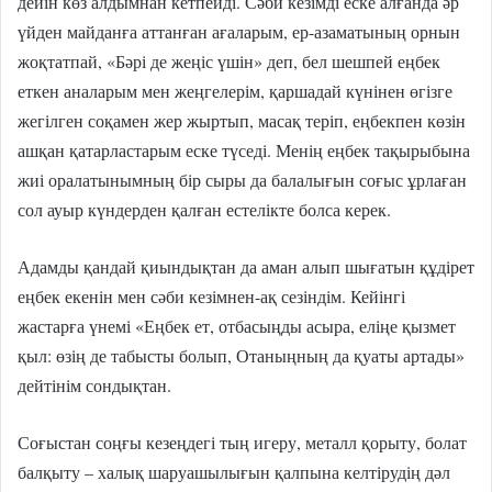
дейін көз алдымнан кетпейді. Сәби кезімді еске алғанда әр
үйден майданға аттанған ағаларым, ер-азаматының орнын
жоқтатпай, «Бәрі де жеңіс үшін» деп, бел шешпей еңбек
еткен аналарым мен жеңгелерім, қаршадай күнінен өгізге
жегілген соқамен жер жыртып, масақ теріп, еңбекпен көзін
ашқан қатарластарым еске түседі. Менің еңбек тақырыбына
жиі оралатынымның бір сыры да балалығын соғыс ұрлаған
сол ауыр күндерден қалған естелікте болса керек.
Адамды қандай қиындықтан да аман алып шығатын құдірет
еңбек екенін мен сәби кезімнен-ақ сезіндім. Кейінгі
жастарға үнемі «Еңбек ет, отбасыңды асыра, еліңе қызмет
қыл: өзің де табысты болып, Отаныңның да қуаты артады»
дейтінім сондықтан.
Соғыстан соңғы кезеңдегі тың игеру, металл қорыту, болат
балқыту – халық шаруашылығын қалпына келтірудің дәл