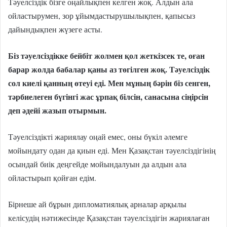
Тәуелсіздік бізге оңайлықпен келген жоқ. Алдын ала
ойластырумен, зор ұйымдастырушылықпен, қапысыз
дайындықпен жүзеге асты.
Біз тәуелсіздікке бейбіт жолмен қол жеткізсек те, оған
барар жолда бабалар қаны аз төгілген жоқ. Тәуелсіздік
сол киелі қанның өтеуі еді. Мен мұның бәрін біз сенген,
тәрбиелеген бүгінгі жас ұрпақ білсін, санасына сіңірсін
деп әдейі жазып отырмын.
Тәуелсіздікті жариялау оңай емес, оны бүкіл әлемге
мойындату одан да қиын еді. Мен Қазақстан тәуелсіздігінің
осындай биік деңгейде мойындалуын да алдын ала
ойластырып қойған едім.
Бірнеше ай бұрын дипломатиялық арналар арқылы
келісудің нәтижесінде Қазақстан тәуелсіздігін жариялаған