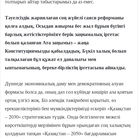
толтырып айтар табыстарымыз да аз емес.
Тәуелсіздік жариялаған соң жүйелі саяси реформаны
қолға алдық. Осыдан жиырма бес жыл бұрын бүгінгі
барлық жетістіктерімізге берік заңнамалық іргетас
болып қаланған Ата заңымыз – жаңа
Конституциямызды қабылдадық. Бүкіл халық болып
талқылаған бұл құжат ел даналығы мен
ынтымағының, береке-бірліктің іргетасына айналды.
Дүниеде экономикалық даму мен демократияның алуан
формасы болса да, оның дәл сол күйінде көшіріп ала қоятын
ортақ үлгісі жоқ. Біз әлемдік тәжірибені қорытып, өз
ерекшеліктеріміз бен мүмкіндіктерімізді ескеріп «Қазақстан
– 2030» стратегиясын түздік. Онда белгіленген межелі
көрсеткіштерді мерзімінен бұрын орындаған соң халықтың
қолдауын тапқан «Қазақстан – 2050» бағдарламасын