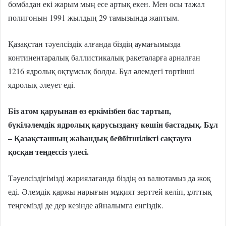
бомбадан екі жарым мың есе артық екен. Мен осы тажал
полигонын 1991 жылдың 29 тамызында жаптым.
Қазақстан тәуелсіздік алғанда біздің аумағымызда
континентаралық баллистикалық ракеталарға арналған
1216 ядролық оқтұмсық болды. Бұл әлемдегі төртінші
ядролық әлеует еді.
Біз атом қаруынан өз еркімізбен бас тартып,
бүкіләлемдік ядролық қарусыздану көшін бастадық. Бұл
– Қазақстанның жаһандық бейбітшілікті сақтауға
қосқан теңдессіз үлесі.
Тәуелсіздігімізді жариялағанда біздің өз валютамыз да жоқ
еді. Әлемдік қаржы нарығын мұқият зерттей келіп, ұлттық
теңгемізді де дер кезінде айналымға енгіздік.