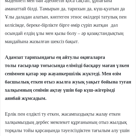
мәдениеті мен бай әдебиетін қоса сақтап, ұрпағына
аманаттай білді. Тамырын да, тарихын да, күш-қуатын да
Ұлы даладан алатын, көптеген этнос өкілдері татулық пен
келісімде, береке-бірлікте бірге өмір сүріп жатқан дәл
осындай елдің ұлы мен қызы болу – әр қазақстандықтың
маңдайына жазылған шексіз бақыт.
Адамзат тарихындағы ең айтулы оқиғаларға
толы
ғасырлар тоғысында елімізді басқару маған үлкен
сеніммен қатар зор жауапкершілік жүктеді. Мен өзім
басшылық еткен отыз жылға жуық уақыт бойына туған
халқымның сенімін ақтау үшін бар күш-жігерімді
аянбай жұмсадым.
Ерлік пен елдікті ту еткен, жасампаздықты жалау еткен
халқымыздың дербес мемлекет құрғанының отыз жылдық
торқалы тойы қарсаңында тәуелсіздіктен тағылым алу үшін