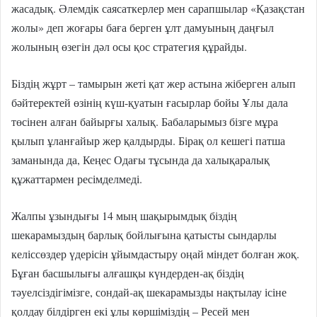
жасадық. Әлемдік саясаткерлер мен сарапшылар «Қазақстан
жолы» деп жоғары баға берген ұлт дамуының даңғыл
жолының өзегін дәл осы қос стратегия құрайды.
Біздің жұрт – тамырын жеті қат жер астына жіберген алып
бәйтеректей өзінің күш-қуатын ғасырлар бойы Ұлы дала
төсінен алған байырғы халық. Бабаларымыз бізге мұра
қылып ұланғайыр жер қалдырды. Бірақ ол кешегі патша
заманында да, Кеңес Одағы тұсында да халықаралық
құжаттармен ресімделмеді.
Жалпы ұзындығы 14 мың шақырымдық біздің
шекарамыздың барлық бойлығына қатысты сындарлы
келіссөздер үдерісін ұйымдастыру оңай міндет болған жоқ.
Бұған басшылығы алғашқы күндерден-ақ біздің
тәуелсіздігімізге, сондай-ақ шекарамызды нақтылау ісіне
қолдау білдірген екі ұлы көршіміздің – Ресей мен