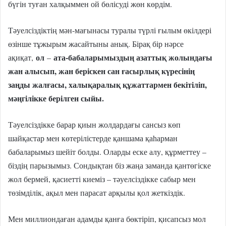
бүгін туған халқыммен ой бөлісуді жөн көрдім.
Тәуелсіздіктің мән-мағынасы туралы түрлі ғылым өкілдері
өзінше тұжырым жасайтыны анық. Бірақ бір нәрсе
ол
ата-бабаларымыздың азаттық жолындағы
ақиқат,
–
жан алысып, жан беріскен сан ғасырлық күресінің
заңды жалғасы, халықаралық құжаттармен бекітіліп,
мәңгілікке берілген сыйы.
Тәуелсіздікке барар қиын жолдардағы сансыз көп
шайқастар мен көтерілістерде қаншама қаһарман
бабаларымыз шейіт болды. Оларды еске алу, құрметтеу –
біздің парызымыз. Сондықтан біз жаңа заманда қантөгіске
жол бермей, қасиетті киеміз – тәуелсіздікке сабыр мен
төзімділік, ақыл мен парасат арқылы қол жеткіздік.
Мен миллиондаған адамды қанға бөктіріп, қисапсыз мол