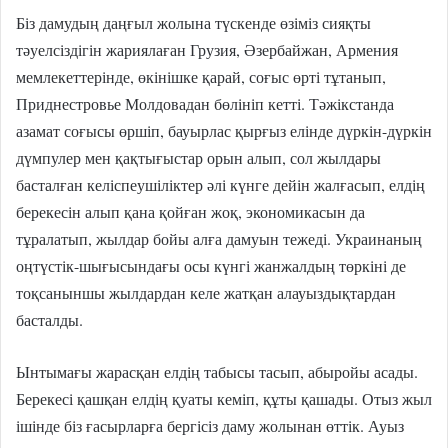
Біз дамудың даңғыл жолына түскенде өзіміз сияқты
тәуелсіздігін жариялаған Грузия, Әзербайжан, Армения
мемлекеттерінде, өкінішке қарай, соғыс өрті тұтанып,
Приднестровье Молдовадан бөлініп кетті. Тәжікстанда
азамат соғысы өршіп, бауырлас қырғыз елінде дүркін-дүркін
дүмпулер мен қақтығыстар орын алып, сол жылдары
басталған келіспеушіліктер әлі күнге дейін жалғасып, елдің
берекесін алып қана қойған жоқ, экономикасын да
тұралатып, жылдар бойы алға дамуын тежеді. Украинаның
оңтүстік-шығысындағы осы күнгі жанжалдың төркіні де
тоқсаныншы жылдардан келе жатқан алауыздықтардан
басталды.
Ынтымағы жарасқан елдің табысы тасып, абыройы асады.
Берекесі қашқан елдің қуаты кеміп, құты қашады. Отыз жыл
ішінде біз ғасырларға бергісіз даму жолынан өттік. Ауыз