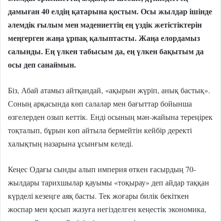
дамыған 40 елдің қатарына қостым. Осы жылдар ішінде
әлемдік ғылым мен мәдениеттің ең үздік жетістіктерін
меңгерген жаңа ұрпақ қалыптасты. Жаңа елордамыз
салынды. Ең үлкен табысым да, ең үлкен бақытым да
осы деп санаймын.
Біз, Абай атамыз айтқандай, «ақырын жүріп, анық бастық».
Соның арқасында көп салалар мен бағыттар бойынша
өзгелерден озып кеттік.
Енді осының мән-жайына тереңірек
тоқталып, бұрын көп айтыла бермейтін кейбір деректі
халықтың назарына ұсынғым келеді.
Кеңес Одағы сынды алып империя өткен ғасырдың 70-
жылдары тарихшылар қауымы «тоқырау» деп айдар таққан
күрделі кезеңге аяқ басты. Тек жоғары билік бекіткен
жоспар мен қосып жазуға негізделген кеңестік экономика,