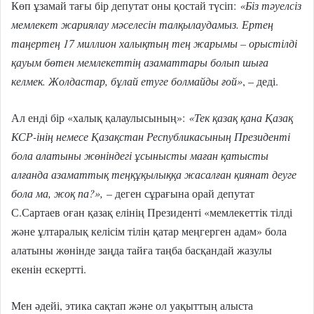
Көп ұзамай тағы бір депутат оны қостай түсіп:
«Біз тәуелсіз
мемлекет жариялау мәселесін талқылаудамыз. Ертең
таңертең 17 миллион халықтың тең жарымы – орыстілді
қауым бөтен мемлекеттің азаматтары болып шыға
келмек. Жолдастар, бұлай етуге болмайды ғой»
, – деді.
Ал енді бір «халық қалаулысының»:
«Тек қазақ қана Қазақ
КСР-інің немесе Қазақстан Республикасының Президенті
бола алатыны жөніндегі ұсынысты маған қатысты
алғанда азаматтық теңқұқылыққа жасалған қиянат деуге
бола ма, жоқ па?»,
– деген сұрағына орай депутат
С.Сартаев оған қазақ елінің Президенті «мемлекеттік тілді
және ұлтаралық келісім тілін қатар меңгерген адам» бола
алатыны жөнінде заңда тайға таңба басқандай жазулы
екенін ескертті.
Мен әдейі, этика сақтап және ол уақыттың алыста