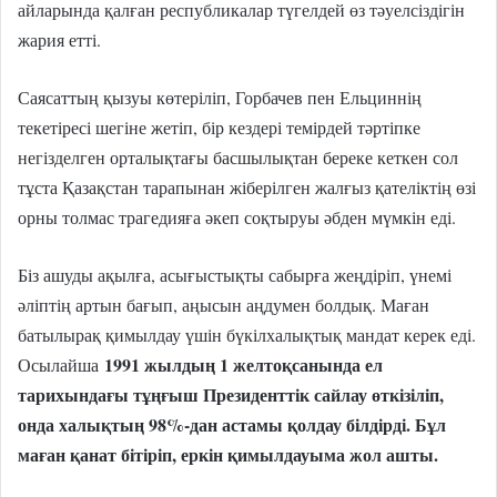
айларында қалған республикалар түгелдей өз тәуелсіздігін
жария етті.
Саясаттың қызуы көтеріліп, Горбачев пен Ельциннің
текетіресі шегіне жетіп, бір кездері темірдей тәртіпке
негізделген орталықтағы басшылықтан береке кеткен сол
тұста Қазақстан тарапынан жіберілген жалғыз қателіктің өзі
орны толмас трагедияға әкеп соқтыруы әбден мүмкін еді.
Біз ашуды ақылға, асығыстықты сабырға жеңдіріп, үнемі
әліптің артын бағып, аңысын аңдумен болдық. Маған
батылырақ қимылдау үшін бүкілхалықтық мандат керек еді.
1991 жылдың 1 желтоқсанында ел
Осылайша
тарихындағы тұңғыш Президенттік сайлау өткізіліп,
онда халықтың 98%-дан астамы қолдау білдірді. Бұл
маған қанат бітіріп, еркін қимылдауыма жол ашты.