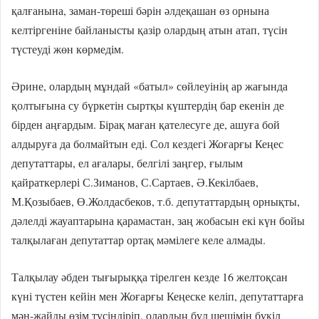
қалғанына, заман-төреші бәрін әлдеқашан өз орнына
келтіргеніне байланысты қазір олардың атын атап, түсін
түстеуді жөн көрмедім.
Әрине, олардың мұндай «батыл» сөйлеуінің ар жағында
қолтығына су бүркетін сыртқы күштердің бар екенін де
бірден аңғардым. Бірақ маған қателесуге де, ашуға бой
алдыруға да болмайтын еді. Сол кездегі Жоғарғы Кеңес
депутаттары, ел ағалары, белгілі заңгер, ғылым
қайраткерлері С.Зиманов, С.Сартаев, Ә.Кекілбаев,
М.Қозыбаев, Ө.Жолдасбеков, т.б. депутаттардың орнықты,
дәлелді жауаптарына қарамастан, заң жобасын екі күн бойы
талқылаған депутаттар ортақ мәмілеге келе алмады.
Талқылау әбден тығырыққа тірелген кезде 16 желтоқсан
күні түстен кейін мен Жоғарғы Кеңеске келіп, депутаттарға
мән-жайды өзім түсіндіріп, олардың бұл шешімін бүкіл