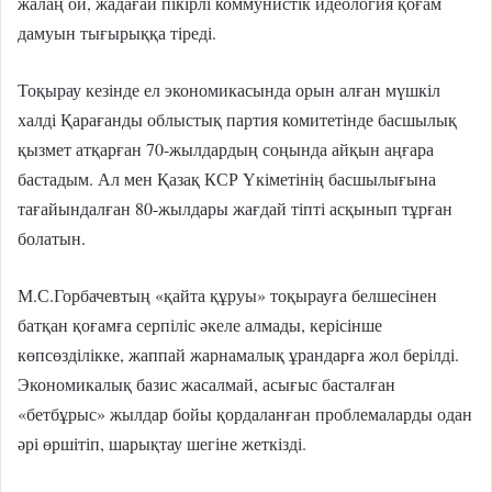
жалаң ой, жадағай пікірлі коммунистік идеология қоғам
дамуын тығырыққа тіреді.
Тоқырау кезінде ел экономикасында орын алған мүшкіл
халді Қарағанды облыстық партия комитетінде басшылық
қызмет атқарған 70-жылдардың соңында айқын аңғара
бастадым. Ал мен Қазақ КСР Үкіметінің басшылығына
тағайындалған 80-жылдары жағдай тіпті асқынып тұрған
болатын.
М.С.Горбачевтың «қайта құруы» тоқырауға белшесінен
батқан қоғамға серпіліс әкеле алмады, керісінше
көпсөзділікке, жаппай жарнамалық ұрандарға жол берілді.
Экономикалық базис жасалмай, асығыс басталған
«бетбұрыс» жылдар бойы қордаланған проблемаларды одан
әрі өршітіп, шарықтау шегіне жеткізді.