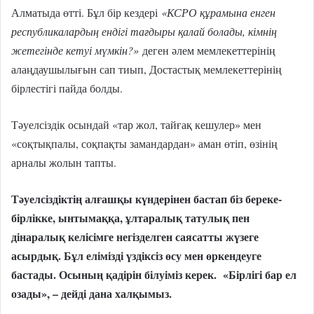
Алматыда өтті. Бұл бір кездері
«КСРО құрамына енген
республикалардың ендігі тағдыры қалай болады, кімнің
жетегінде кетуі мүмкін?»
деген әлем мемлекеттерінің
алаңдаушылығын сап тиып, Достастық мемлекеттерінің
бірлестігі пайда болды.
Тәуелсіздік осындай «тар жол, тайғақ кешулер» мен
«соқтықпалы, соқпақты замандардан» аман өтіп, өзінің
арналы жолын тапты.
Тәуелсіздіктің алғашқы күндерінен бастап біз береке-
бірлікке, ынтымаққа, ұлтаралық татулық пен
дінаралық келісімге негізделген саясатты жүзеге
асырдық. Бұл елімізді үздіксіз өсу мен өркендеуге
бастады. Осының қадірін білуіміз керек. «Бірлігі бар ел
озады», – дейді дана халқымыз.