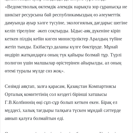
«Ведомстволық өктемдік әлемдік нарықта зор сұранысқа ие
шикізат ресурсына бай республикамыздың өз әлеуметтік
дамуында ауыр хәлге түсуіне, экологиялық дағдарыс шегіне
келіп тірелуіне әкеп соқтырды. Ыдыс-аяқ дүкеніне кіріп
кеткен пілдің кебін киген министрліктер Аралдың түбіне
жетіп тынды. Екібастұз даланы күлге бөктіруде. Мұнай
өндіріп жатқандарға оның түк қайыры болмай тұр. Түрлі
полигон үшін малшылар өрістерінен айырылды, ал оның
өтемі туралы мүлде сөз жоқ».
Сөзімді аяқтап, залға қарасам, Қазақстан Компартиясы
Орталық комитетінің сол кездегі бірінші хатшысы
Г.В.Колбиннің өңі сұп-сұр болып кеткен екен. Бірақ ел
мүддесі, халық тағдыры талқыға түскен мұндай сәттерде
аянып қалуға болмайтын еді.