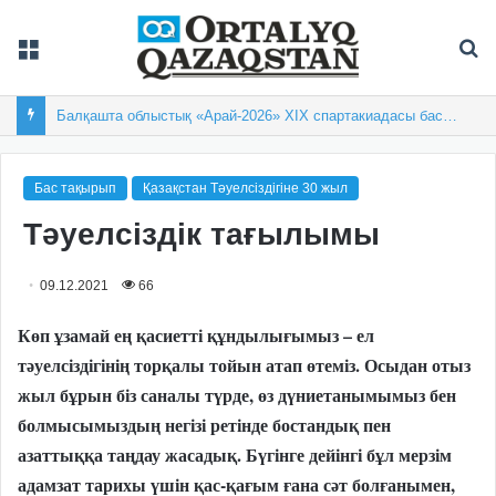
Мәзір
Із
Балқашта облыстық «Арай-2026» XIX спартакиадасы басталды
Бас тақырып
Қазақстан Тәуелсіздігіне 30 жыл
Тәуелсіздік тағылымы
09.12.2021
66
Көп ұзамай ең қасиетті құндылығымыз – ел
тәуелсіздігінің торқалы тойын атап өтеміз. Осыдан отыз
жыл бұрын біз саналы түрде, өз дүниетанымымыз бен
болмысымыздың негізі ретінде бостандық пен
азаттыққа таңдау жасадық. Бүгінге дейінгі бұл мерзім
адамзат тарихы үшін қас-қағым ғана сәт болғанымен,