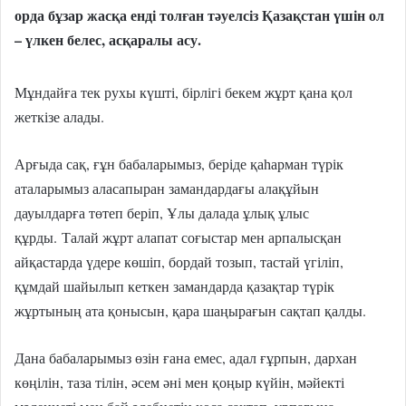
орда бұзар жасқа енді толған тәуелсіз Қазақстан үшін ол
– үлкен белес, асқаралы асу.
Мұндайға тек рухы күшті, бірлігі бекем жұрт қана қол
жеткізе алады.
Арғыда сақ, ғұн бабаларымыз, беріде қаһарман түрік
аталарымыз аласапыран замандардағы алақұйын
дауылдарға төтеп беріп, Ұлы далада ұлық ұлыс
құрды.
Талай жұрт алапат соғыстар мен арпалысқан
айқастарда үдере көшіп, бордай тозып, тастай үгіліп,
құмдай шайылып кеткен замандарда қазақтар түрік
жұртының ата қонысын, қара шаңырағын сақтап қалды.
Дана бабаларымыз өзін ғана емес, адал ғұрпын, дархан
көңілін, таза тілін, әсем әні мен қоңыр күйін, мәйекті