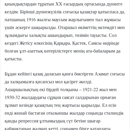
қиындықтардан тұратын XX ғасырдың ортасында дүниеге
келдім. Бірінші дүниежүзілік соғысқа қазақтар қатыспаса да,
патшаның 1916 жылғы маусым жарлығымен тыл жұмысы
үшін әскерге шақырылды. Отаршыл өкіметтің өктемдігі мен
зұлымдығы халықты ашындырып, төзімін тауысты. Сол
кездегі Жетісу өлкесінің Қарқара, Қастек, Самсы өңірінде
болған ұлт-азаттық көтерілістерге менің ата-бабаларым да
қатысты.
Бұдан кейінгі қазақ даласын қанға бөктірген Азамат соғысы
да халқымызға қисапсыз мол қасірет әкелді.
Ашаршылықтың екі бірдей толқыны – 1921-22 жыл мен
1930-32 жылдардағы сұрқия саясат салдарынан орнаған
зұлмат кезінде қазақтың тең жартысы қырылды. Ел есін
енді жинай бастаған отызыншы жылдар соңында сталиндік
қанды репрессия ұлтымыздың сүт бетіне шығар
қаймақтарын жалмап кетті, сонымен бірге қатардағы