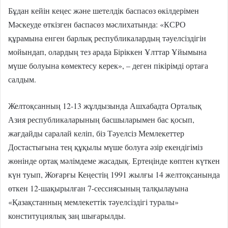
Бұдан кейін кеңес және шетелдік баспасөз өкілдерімен
Мәскеуде өткізген баспасөз мәслихатында: «КСРО
құрамына енген барлық республикалардың тәуелсіздігін
мойындап, олардың тез арада Біріккен Ұлттар Ұйымына
мүше болуына көмектесу керек», – деген пікірімді ортаға
салдым.
Желтоқсанның 12-13 жұлдызында Ашхабадта Орталық
Азия республикаларының басшыларымен бас қосып,
жағдайды саралай келіп, біз Тәуелсіз Мемлекеттер
Достастығына тең құқылы мүше болуға әзір екендігіміз
жөнінде ортақ мәлімдеме жасадық. Ертеңінде көптен күткен
күн туып, Жоғарғы Кеңестің 1991 жылғы 14 желтоқсанында
өткен 12-шақырылған 7-сессиясының талқылауына
«Қазақстанның мемлекеттік тәуелсіздігі туралы»
конституциялық заң шығарылды.