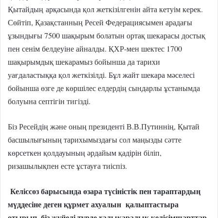
Қытайдың
арқасында қол жеткізілгенін айта кетуім керек.
Сөйтіп, Қазақстанның Ресей Федерациясымен арадағы
ұзындығы 7500 шақырым болатын ортақ шекарасы достық
пен сенім белдеуіне айналды. ҚХР-мен шектес 1700
шақырымдық шекарамыз бойынша да тарихи
уағдаластыққа қол жеткізілді. Бұл жайт шекара мәселесі
бойынша өзге де көршілес елдердің сындарлы ұстанымда
болуына септігін тигізді.
Біз Ресейдің және оның президенті В.В.Путиннің, Қытай
басшылығының тарихымыздағы сол маңызды сәтте
көрсеткен қолдауының әрдайым қадірін біліп,
ризашылықпен есте ұстауға тиіспіз.
Келіссөз барысында өзара түсіністік пен тараптардың
мүддесіне деген құрмет ахуалын қалыптастыра
отырып, біз жүйелі түрде халықаралық келісімшарттар