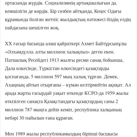
ортасында жүрдік. Социализмнің артықшылығын да,
кемшілігін де көрдік. Бір сөзбен айтқанда, Кеңес Одағы
құрамында болған жетпіс жылдықтың нәтижесі біздің елдің
пайдасына шешілген жоқ.
XX ғасыр басында алаш қайраткері Ахмет Байтұрсынұлы
«Әлхамдүллә, алты миллион халықпыз» деген екен.
Патшалық Ресейдегі 1913 жылғы ресми санақ бойынша,
Дала өлкесінде, Түркістан өлкесіндегі қазақтарды
қоспағанда, 5 миллион 597 мың халық тұрған. Демек,
Ахаңның айтып отырғаны – күмән келтірмейтін ақиқат. Ал
арада жарты ғасырдай уақыт өткенде КСРО-да 1959 жылы
өткізілген санақта Қазақстандағы қазақтардың саны 2
миллион 787 мыңға дейін кеміп, республика халқының
небәрі 30 пайызын ғана құраған
.
Мен 1989 жылы республикамыздың бірінші басшысы