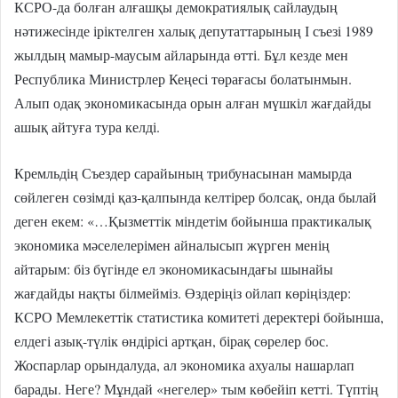
КСРО-да болған алғашқы демократиялық сайлаудың
нәтижесінде іріктелген халық депутаттарының І съезі 1989
жылдың мамыр-маусым айларында өтті. Бұл кезде мен
Республика Министрлер Кеңесі төрағасы болатынмын.
Алып одақ экономикасында орын алған мүшкіл жағдайды
ашық айтуға тура келді.
Кремльдің Съездер сарайының трибунасынан мамырда
сөйлеген сөзімді қаз-қалпында келтірер болсақ, онда былай
деген екем: «…Қызметтік міндетім бойынша практикалық
экономика мәселелерімен айналысып жүрген менің
айтарым: біз бүгінде ел экономикасындағы шынайы
жағдайды нақты білмейміз. Өздеріңіз ойлап көріңіздер:
КСРО Мемлекеттік статистика комитеті деректері бойынша,
елдегі азық-түлік өндірісі артқан, бірақ сөрелер бос.
Жоспарлар орындалуда, ал экономика ахуалы нашарлап
барады. Неге? Мұндай «негелер» тым көбейіп кетті. Түптің