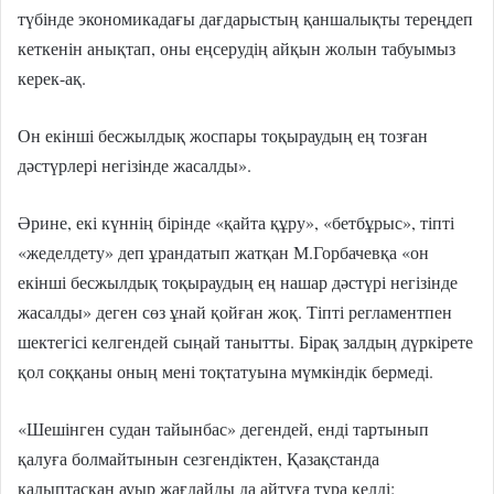
түбінде экономикадағы дағдарыстың қаншалықты тереңдеп
кеткенін анықтап, оны еңсерудің айқын жолын табуымыз
керек-ақ.
Он екінші бесжылдық жоспары тоқыраудың ең тозған
дәстүрлері негізінде жасалды».
Әрине, екі күннің бірінде «қайта құру», «бетбұрыс», тіпті
«жеделдету» деп ұрандатып жатқан М.Горбачевқа «он
екінші бесжылдық тоқыраудың ең нашар дәстүрі негізінде
жасалды» деген сөз ұнай қойған жоқ. Тіпті регламентпен
шектегісі келгендей сыңай танытты. Бірақ залдың дүркірете
қол соққаны оның мені тоқтатуына мүмкіндік бермеді.
«Шешінген судан тайынбас» дегендей, енді тартынып
қалуға болмайтынын сезгендіктен, Қазақстанда
қалыптасқан ауыр жағдайды да айтуға тура келді: