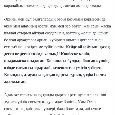
қарапайым азаматтар да қанды қасаптан аман қалмады.
Әрине, мен бұл оқиғалардың бәрін көзіммен көрмесем де,
әкем мен анамның өзегін мұң мен зар өртеп, жанарын жасқа
шылап отырып айтқан сөздерінен, азаттық жолында шейіт
болған аруақтарға арнап, күбірлеп оқыған дұғаларынан
Кейде ойлаймын: қазақ
естіп-біліп, көкірегіме түйіп өстім.
деген не деген төзімді халық?! Көнбеске көніп,
шыдамасқа шыдаған. Болашағы бұлдыр болған күннің
өзінде сағын сындырмай, келешектен үмітін үзбеген.
Қиындық атаулыға қасқая қарсы тұрып, үздіксіз алға
жылжыған.
Адамзат тарихына ең қанды қырғын ретінде енген екінші
дүниежүзілік соғыстың құрамдас бөлігі – Ұлы Отан
соғысының
қаһарлы күндері, бала болсам да, әлі күнге