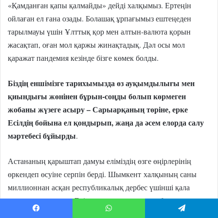
«Қамданған қапы қалмайды» дейді халқымыз. Ертеңін
ойлаған ел ғана озады. Болашақ ұрпағымыз ештеңеден
тарылмауы үшін Ұлттық қор мен алтын-валюта қорын
жасақтап, оған мол қаржы жинақтадық. Дәл осы мол
қаражат пандемия кезінде бізге көмек болды.
Біздің еншімізге тарихымызда өз ауқымдылығы мен
қиындығы жөнінен бұрын-соңды болып көрмеген
жобаны жүзеге асыру – Сарыарқаның төріне, ерке
Есілдің бойына ел қондырып, жаңа да әсем елорда салу
мәртебесі бұйырды
.
Астананың қарыштап дамуы еліміздің өзге өңірлерінің
өркендеп өсуіне серпін берді. Шымкент
халқының саны
миллионнан асқан республикалық дербес үшінші қала
қатарына қосылды. Екі мың жылдық тарихы бар көне
Түркістан
кейінгі екі жылдың ішінде айтарлықтай өзгеріп,
Facebook
WhatsApp
Telegram