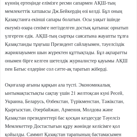
күннің ертеңінде елімізге ресми сапармен АҚШ-тың
мемлекеттік хатшысы Дж.Бейкердің өзі келді. Бұл оның
Қазақстанға екінші сапары болатын. Осы уақыт ішінде
екеуміз өзара сенімге негізделген достық қатынас орнатып
үлгерген едік. АҚШ-тың сыртқы саясатына жауапты тұлға
Қазақстанды тұңғыш Президент сайлауымен, тәуелсіздік
жариялауымен шын жүректен құттықтады. Бұл ақпаратты
онымен бірге келген шетелдік журналистер қауымы АҚШ
пен Батыс елдеріне сол сәтте-ақ таратып жіберді.
Оқиғалар ағыны қарқын ала түсті. Экономикалық
ынтымақтастықты сақтау үшін 21 желтоқсан күні Ресей,
Украина, Беларусь, Өзбекстан, Түрікменстан, Тәжікстан,
Қырғызстан, Әзербайжан, Армения, Молдова және
Қазақстан президенттері бас қосқан кездесуде Тәуелсіз
Мемлекеттер Достастығын құру жөнінде келісімге қол
қойылды. Саммит Қазақстан тарапының бастамасымен