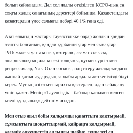
болып сайландым. Дәл сол жылы өткізілген КСРО-ның ең
соңғы халық санағының деректері бойынша, Қазақстандағы
қазақтардың үлес салмағы небәрі 40,1% ғана еді.
Азат еліміздің жастары тәуелсіздікке барар жолдың қандай
азапты болғанын, қандай құрбандықтар мен сынақтар –
1916 жылғы ұлт-азаттық көтеріліс, азамат соғысы,
ашаршылықтың алапат екі толқыны, қуғын-сүргін мен
репрессиялар, Ұлы Отан соғысы, тың игеру жылдарындағы
жаппай қоныс аударудың зардабы арқылы жеткенімізді білуі
керек. Мұның өзі өткен тарихты қастерлеп, одан сабақ алу
үшін қажет. Менің «Тәуелсіздік – бабалар қанымен келген
киелі құндылық» дейтінім осыдан.
Мен отыз жыл бойы халқымды қанаттыға қақтырмай,
тұмсықтыға шоқыттырмай, қайраңға қалдырмай,
әлемдік өркениеттің алдыңғы шебіне, дүниедегі ең