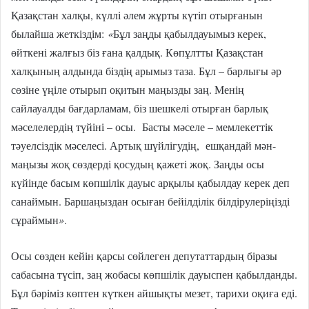
Қазақстан халқы, күллі әлем жұрты күтіп отырғанын
былайша жеткіздім:
«
Бұл заңды қабылдауымыз керек,
өйткені жалғыз біз ғана қалдық. Көпұлтты Қазақстан
халқының алдында біздің арымыз таза. Бұл – барлығы әр
сөзіне үңіле отырып оқитын маңызды заң. Менің
сайлауалды бағдарламам, біз шешкелі отырған барлық
мәселелердің түйіні – осы. Басты мәселе – мемлекеттік
тәуелсіздік мәселесі. Артық шүйлігудің, ешқандай мән-
маңызы жоқ сөздерді қосудың қажеті жоқ. Заңды осы
күйінде басым көпшілік дауыс арқылы қабылдау керек деп
санаймын. Баршаңыздан осыған бейілділік білдірулеріңізді
сұраймын
»
.
Осы сөзден кейін қарсы сөйлеген депутаттардың біразы
сабасына түсіп, заң жобасы көпшілік дауыспен қабылданды.
Бұл бәріміз көптен күткен айшықты мезет, тарихи оқиға еді.