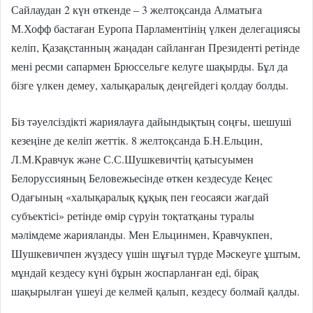
Сайлаудан 2 күн өткенде – 3 желтоқсанда Алматыға
М.Хофф бастаған Еуропа Парламентінің үлкен делегациясы
келіп, Қазақстанның жаңадан сайланған Президенті ретінде
мені ресми сапармен Брюссельге келуге шақырды. Бұл да
бізге үлкен демеу, халықаралық деңгейдегі қолдау болды.
Біз тәуелсіздікті жариялауға дайындықтың соңғы, шешуші
кезеңіне де келіп жеттік. 8 желтоқсанда Б.Н.Ельцин,
Л.М.Кравчук және С.С.Шушкевичтің қатысуымен
Белоруссияның Беловежьесінде өткен кездесуде Кеңес
Одағының «халықаралық құқық пен геосаяси жағдай
субъектісі» ретінде өмір сүруін тоқтатқаны туралы
мәлімдеме жарияланды. Мен Ельцинмен, Кравчукпен,
Шушкевичпен жүздесу үшін шұғыл түрде Мәскеуге ұштым,
мұндай кездесу күні бұрын жоспарланған еді, бірақ
шақырылған үшеуі де келмей қалып, кездесу болмай қалды.