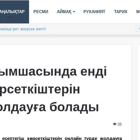
АҢАЛЫҚТАР
РЕСМИ
АЙМАҚ
РУХАНИЯТ
ТАРИХ
М
кінші рет жеңіске жетті
сымшасында енді
өрсеткіштерін
олдауға болады
35
есептегіш көрсеткіштерін онлайн түрде жолдауға