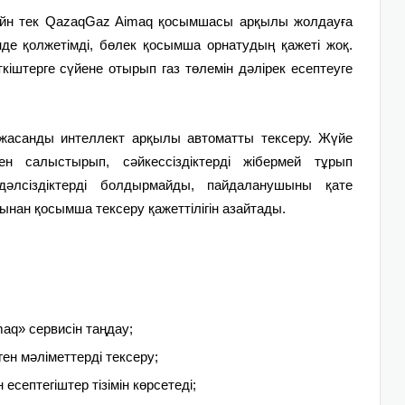
нлайн тек QazaqGaz Aimaq қосымшасы арқылы жолдауға
нде қолжетімді, бөлек қосымша орнатудың қажеті жоқ.
іштерге сүйене отырып газ төлемін дәлірек есептеуге
ді жасанды интеллект арқылы автоматты тексеру. Жүйе
мен салыстырып, сәйкессіздіктерді жібермей тұрып
 дәлсіздіктерді болдырмайды, пайдаланушыны қате
ынан қосымша тексеру қажеттілігін азайтады.
aq» сервисін таңдау;
ген мәліметтерді тексеру;
н есептегіштер тізімін көрсетеді;