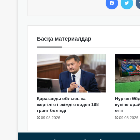
Басқа материалдар
Қарағанды облысына
Нұркен Әбд
жергілікті әкімдіктерден 198
күніне ор
грант бөлінді
өтті
09.08.2026
09.08.2026