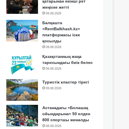
қатарынан екінші рет
жеңіске жетті
09.08.2026
Балқашта
«RentBalkhash.kz»
платформасы іске
қосылды
09.08.2026
Қазақстанның жаңа
тарихындағы биік белес
09.08.2026
Туристік кластер тірегі
09.08.2026
Астанадағы «Болашақ
ойындарына» 50 елден
800 спортшы жиналды
08.08.2026