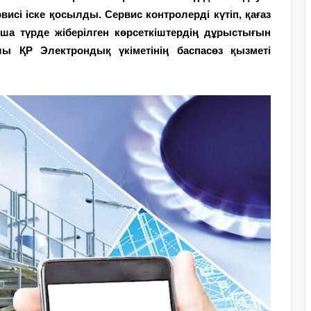
висі іске қосылды. Сервис контролерді күтіп, қағаз
мша түрде жіберілген көрсеткіштердің дұрыстығын
лы ҚР Электрондық үкіметінің баспасөз қызметі