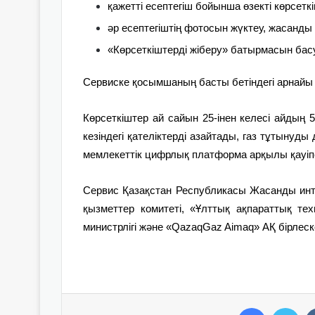
қажетті есептегіш бойынша өзекті көрсеткі
әр есептегіштің фотосын жүктеу, жасанды
«Көрсеткіштерді жіберу» батырмасын басу
Сервиске қосымшаның басты бетіндегі арнайы
Көрсеткіштер ай сайын 25-інен келесі айдың 
кезіндегі қателіктерді азайтады, газ тұтынуды
мемлекеттік цифрлық платформа арқылы қауіпсі
Сервис Қазақстан Республикасы Жасанды инте
қызметтер комитеті, «Ұлттық ақпараттық те
министрлігі және «QazaqGaz Aimaq» АҚ бірлес
Facebook
Twitter