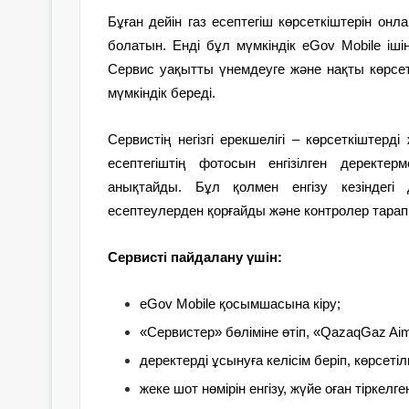
Бұған дейін газ есептегіш көрсеткіштерін о
болатын. Енді бұл мүмкіндік eGov Mobile іші
Сервис уақытты үнемдеуге және нақты көрсетк
мүмкіндік береді.
Сервистің негізгі ерекшелігі – көрсеткіштер
есептегіштің фотосын енгізілген деректер
анықтайды. Бұл қолмен енгізу кезіндегі
есептеулерден қорғайды және контролер тарап
Сервисті пайдалану үшін:
eGov Mobile қосымшасына кіру;
«Сервистер» бөліміне өтіп, «QazaqGaz Aim
деректерді ұсынуға келісім беріп, көрсетіл
жеке шот нөмірін енгізу, жүйе оған тіркелге