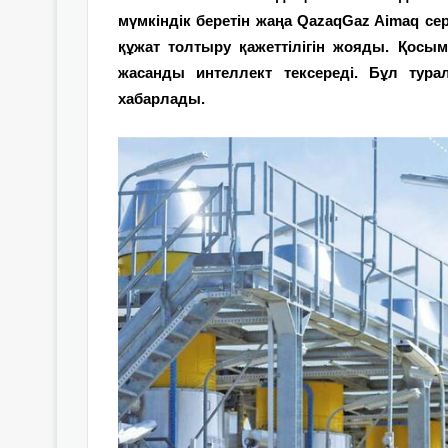
мүмкіндік беретін жаңа QazaqGaz Aimaq сер
құжат толтыру қажеттілігін жояды. Қосы
жасанды интеллект тексереді. Бұл тура
хабарлады.