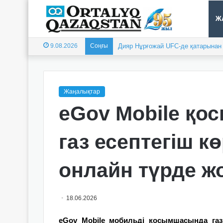
Ж
9.08.2026
Соңғы
Дияр Нұрғожай UFC-де қатарынан е
Жаңалықтар
eGov Mobile қо
газ есептегіш к
онлайн түрде ж
18.06.2026
eGov Mobile мобильді қосымшасында газ 