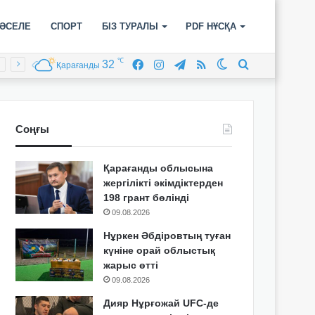
ӘСЕЛЕ
СПОРТ
БІЗ ТУРАЛЫ
PDF НҰСҚА
℃
32
Facebook
Instagram
Telegram
RSS
Switch
Іздеу
Қарағанды
skin
Соңғы
Қарағанды облысына
жергілікті әкімдіктерден
198 грант бөлінді
09.08.2026
Нұркен Әбдіровтың туған
күніне орай облыстық
жарыс өтті
09.08.2026
Дияр Нұрғожай UFC-де