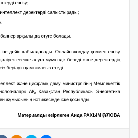
штерді енгізу;
 интеллект деректерді салыстырады;
.
 баннер арқылы да өтуге болады.
5-іне дейін қабылданады. Онлайн жолдау қолмен енгізу
 дәлірек есепке алуға мүмкіндік береді және деректердің
з берілуін қамтамасыз етеді.
ллект және цифрлық даму министрлігінің Мемлекеттік
хнологиялар» АҚ, Қазақстан Республикасы Энергетика
кен жұмысының нәтижесінде іске қосылды.
Материалды әзірлеген Аида РАХЫМҚҰЛОВА
VKontakte
Odnoklassniki
Skype
Messenger