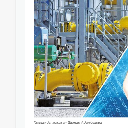
Коллажды жасаған Шынар Адамбекова