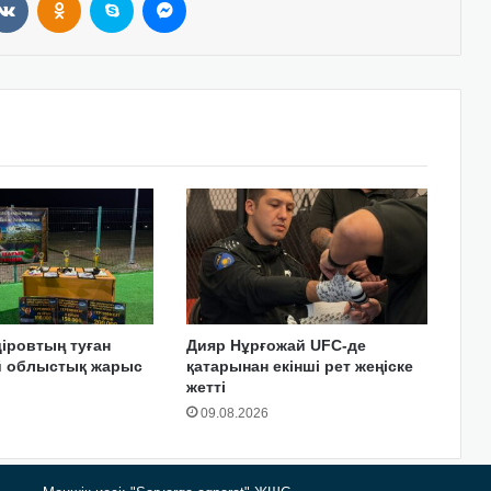
іровтың туған
Дияр Нұрғожай UFC-де
ай облыстық жарыс
қатарынан екінші рет жеңіске
жетті
09.08.2026