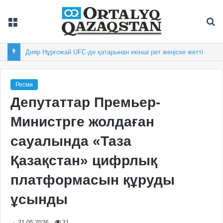
Мәзір
Із
Дияр Нұрғожай UFC-де қатарынан екінші рет жеңіске жетті
Ресми
Депутаттар Премьер-
Министрге жолдаған
сауалында «Таза
Қазақстан» цифрлық
платформасын құруды
ұсынды
21.05.2026
31