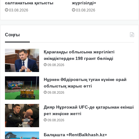
салтанатына қатысты
жүргізілді»
03.08.2026
03.08.2026
Соңғы
Қарағанды облысына жергілікті
әкімдіктерден 198 грант бөлінді
09.08.2026
Нұркен Әбдіровтың туған күніне орай
облыстық жарыс өтті
09.08.2026
Дияр Нұрғожай UFC-де қатарынан екінші
рет жеңіске жетті
09.08.2026
Балқашта «RentBalkhash.kz»