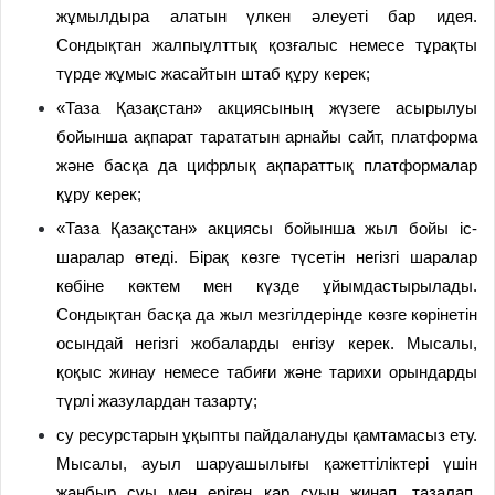
жұмылдыра алатын үлкен әлеуеті бар идея.
Сондықтан жалпыұлттық қозғалыс немесе тұрақты
түрде жұмыс жасайтын штаб құру керек;
«Таза Қазақстан» акциясының жүзеге асырылуы
бойынша ақпарат тарататын арнайы сайт, платформа
және басқа да цифрлық ақпараттық платформалар
құру керек;
«Таза Қазақстан» акциясы бойынша жыл бойы іс-
шаралар өтеді. Бірақ көзге түсетін негізгі шаралар
көбіне көктем мен күзде ұйымдастырылады.
Сондықтан басқа да жыл мезгілдерінде көзге көрінетін
осындай негізгі жобаларды енгізу керек. Мысалы,
қоқыс жинау немесе табиғи және тарихи орындарды
түрлі жазулардан тазарту;
су ресурстарын ұқыпты пайдалануды қамтамасыз ету.
Мысалы, ауыл шаруашылығы қажеттіліктері үшін
жаңбыр суы мен еріген қар суын жинап, тазалап,