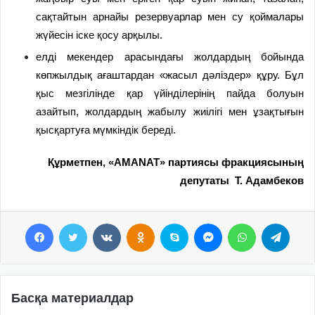
сақтайтын арнайы резервуарлар мен су қоймалары
жүйесін іске қосу арқылы.
елді мекендер арасындағы жолдардың бойында
көпжылдық ағаштардан «жасыл дәліздер» құру. Бұл
қыс мезгілінде қар үйінділерінің пайда болуын
азайтып, жолдардың жабылу жиілігі мен ұзақтығын
қысқартуға мүмкіндік береді.
Құрметпен,
«
AMANAT
» партиясы
фракциясының
депутаты Т. Адамбеков
Facebook
Twitter
VKontakte
Odnoklassniki
Skype
Messenger
WhatsApp
Telegram
Басқа материалдар