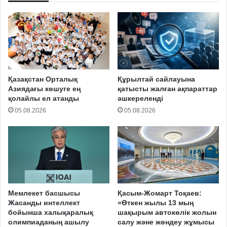
Қазақстан Орталық
Құрылтай сайлауына
Азиядағы көшуге ең
қатысты жалған ақпараттар
қолайлы ел атанды
әшкереленді
05.08.2026
05.08.2026
Мемлекет басшысы
Қасым-Жомарт Тоқаев:
Жасанды интеллект
«Өткен жылы 13 мың
бойынша халықаралық
шақырым автокөлік жолын
олимпиаданың ашылу
салу және жөндеу жұмысы