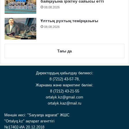
байқауына іріктеу сайысы өтті
08.08.2026
Ұлттық рухтың темірқазығы
08.08.2026
Тағы да
Директордың қабылдау бөлмесі:
8 (7212) 43-57-78,
Жарнама және маркетинг бөлімі:
8 (7212) 43-21-55
ortalyk.kz@gmail.com
ortalyk.kaz@mail.ru
Меншік иесі: "Saryarqa aqparat" ЖШС
"Ortalyq.kz" ақпарат агенттігі
№17402-ИА 20.12.2018