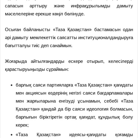
сапасын арттыру және инфрақұрылымды дамыту
мәселелеріне ерекше көңіл бөлінуде.
Осыған байланысты «Таза Қазақстан» бастамасын одан
әрі дамыту мемлекеттік саясатты институционалдандыруға
бағытталуы тиіс деп санаймын.
Жоғарыда айтылғандарды ескере отырып, келесілерді
қарастыруыңызды сұраймын:
барлық саяси партияларға «Таза Қазақстан» қағидаты
мен акциясын өздерінің негізгі саяси бағдарламалары
мен жарғыларына енгізуді ұсынамын, себебі «Таза
Қазақстан» қандай да бір саяси идеология болмасын,
барлығын біріктіретін ортақ қағидат, құндылық болу
керек;
«Таза Қазақстан» идеясы-қағидаты қоғамды