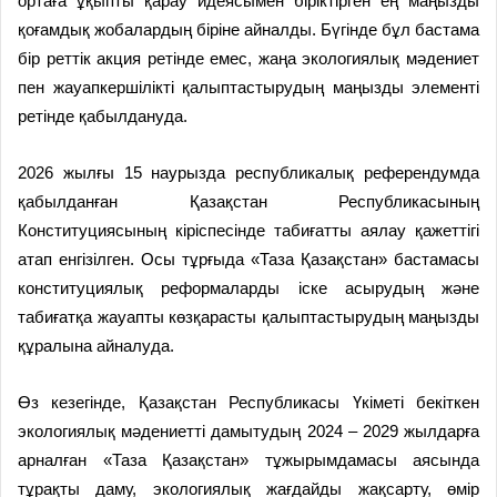
ортаға ұқыпты қарау идеясымен біріктірген ең маңызды
қоғамдық жобалардың біріне айналды. Бүгінде бұл бастама
бір реттік акция ретінде емес, жаңа экологиялық мәдениет
пен жауапкершілікті қалыптастырудың маңызды элементі
ретінде қабылдануда.
2026 жылғы 15 наурызда республикалық референдумда
қабылданған Қазақстан Республикасының
Конституциясының кіріспесінде табиғатты аялау қажеттігі
атап енгізілген. Осы тұрғыда «Таза Қазақстан» бастамасы
конституциялық реформаларды іске асырудың және
табиғатқа жауапты көзқарасты қалыптастырудың маңызды
құралына айналуда.
Өз кезегінде, Қазақстан Республикасы Үкіметі бекіткен
экологиялық мәдениетті дамытудың 2024 – 2029 жылдарға
арналған «Таза Қазақстан» тұжырымдамасы аясында
тұрақты даму, экологиялық жағдайды жақсарту, өмір