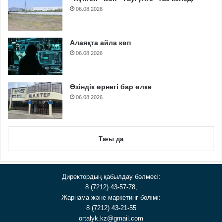
06.08.2026
Алаяқта айла көп
06.08.2026
Өзіндік өрнегі бар өлке
06.08.2026
Тағы да
Директордың қабылдау бөлмесі:
8 (7212) 43-57-78,
Жарнама және маркетинг бөлімі:
8 (7212) 43-21-55
ortalyk.kz@gmail.com