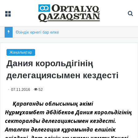
Мәзір
Із
Өзіндік өрнегі бар өлке
Жаңалықтар
Дания корольдігінің
делегациясымен кездесті
07.11.2016
52
Қарағанды облысының әкімі
Нұрмұхамбет
Әбдібеков
Дания корольдігінің
секторалды делегациясымен кездесті.
Аталған делегация құрамында елшілік
өкілдері, дат елінің жылумен қамту Кеңесі,