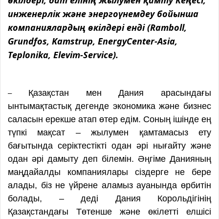
инженерлік және энергоүнемдеу бойынша
компаниялардың өкілдері енді (Ramboll,
Grundfos, Kamstrup, EnergyCenter-Asia,
Teplonika, Elevim-Service).
Қазақстан мен Дания арасындағы
–
ынтымақтастық дегенде экономика және бизнес
саласын ерекше атап өтер едім. Соның ішінде ең
түпкі мақсат – жылумен қамтамасыз ету
бағытында серіктестікті одан әрі нығайту және
одан әрі дамыту деп білемін. Әңгіме Данияның
маңдайалды компаниялары сіздерге не бере
алады, біз не үйрене аламыз ауанында өрбитін
болады, – деді Дания Корольдігінің
Қазақстандағы Төтенше және өкілетті елшісі