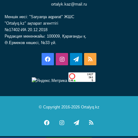
ortalyk.kaz@mail.ru
Меншік иесі: "Saryarqa aqparat" ЖШС
"Ortalyq.kz" ақпарат агенттігі
№17402-ИА 20.12.2018
Редакция мекенжайы: 100009, Қарағанды қ.
Ә.Ермеков көшесі, №33 үй.
Facebook
Instagram
Telegram
RSS
© Copyright 2016-2026 Ortalyq.kz
Facebook
Instagram
Telegram
RSS