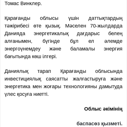
Томас Винклер.
Қарағанды облысы үшін даттықтардың
тәжірибесі өте қызық. Мәселен 70-жылдарда
Данияда энергетикалық дағдарыс белең
алғанымен, бүгінде бұл ел әлемде
энергоүнемдеу және баламалы энергия
бағытында көш ілгері.
Даниялық тарап Қарағанды облысында
инвестициялық саясатты жалғастыруға және
энергетика мен жоғары технологияны дамытуда
үлес қосуға ниетті.
Облыс әкімінің
баспасөз қызметі.