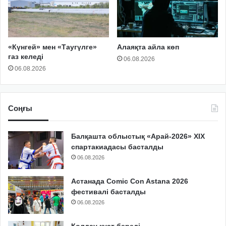
«Күнгей» мен «Таугүлге»
Алаяқта айла көп
газ келеді
06.08.2026
06.08.2026
Соңғы
Балқашта облыстық «Арай-2026» XIX
спартакиадасы басталды
06.08.2026
Астанада Comic Con Astana 2026
фестивалі басталды
06.08.2026