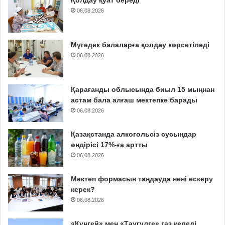
Қолдау қуат береді
06.08.2026
Мүгедек балаларға қолдау көрсетіледі
06.08.2026
Қарағанды облысында биыл 15 мыңнан
астам бала алғаш мектепке барады
06.08.2026
Қазақстанда алкогольсіз сусындар
өндірісі 17%-ға артты
06.08.2026
Мектеп формасын таңдауда нені ескеру
керек?
06.08.2026
«Күнгей» мен «Таугүлге» газ келеді