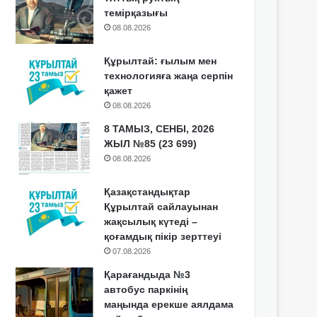
темірқазығы
08.08.2026
Құрылтай: ғылым мен
технологияға жаңа серпін
қажет
08.08.2026
8 ТАМЫЗ, СЕНБІ, 2026
ЖЫЛ №85 (23 699)
08.08.2026
Қазақстандықтар
Құрылтай сайлауынан
жақсылық күтеді –
қоғамдық пікір зерттеуі
07.08.2026
Қарағандыда №3
автобус паркінің
маңында ерекше аялдама