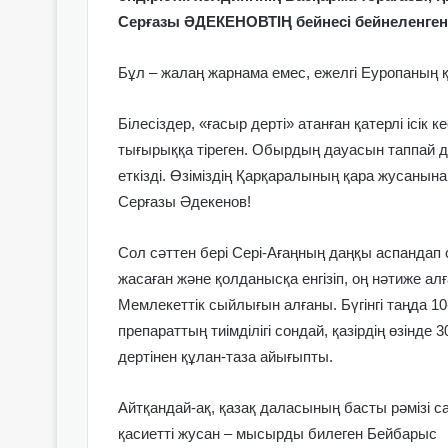
Серғазы ӘДЕКЕНОВТІҢ бейнесі бейнеленген
Бұл – жалаң жарнама емес, ежелгі Еуропаның қ
Білесіздер, «ғасыр дерті» атанған қатерлі ісі
тығырыққа тіреген. Обырдың дауасын таппай д
еткізді. Өзіміздің Қарқаралының қара жусанын
Серғазы Әдекенов!
Сол сәттен бері Сері-Ағаңның даңқы аспандап с
жасаған және қолданысқа енгізіп, оң нәтиже ал
Мемлекеттік сыйлығын алғаны. Бүгінгі таңда 
препараттың тиімділігі сондай, қазірдің өзінд
дертінен құлан-таза айығыпты.
Айтқандай-ақ, қазақ даласының басты рәмізі 
қасиетті жусан – мысырды билеген Бейбарыс