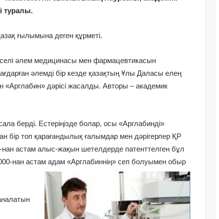
і туралы.
азақ ғылымына деген құрметі.
к кеселі әлем медицинасы мен фармацевтикасын
ағдарған әлемді бір кезде қазақтың Ұлы Даласы елең
ан «Арглабин» дәрісі жасалды. Авторы – академик
ала берді. Естеріңізде болар, осы «Арглабинді»
ған бір топ қарағандылық ғалымдар мен дәрігерлер ҚР
10-нан астам алыс-жақын шетелдерде патенттелген бұл
е 3000-нан астам адам «Арглабиннің» сеп болуымен обыр
саналатын