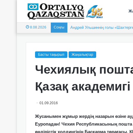
Ж
8.08.2026
Соңғы
Андрей Ульшиннің голы «Шахтерге
Басты тақырып
Жаңалықтар
Чехиялық пошт
Қазақ академигі
01.09.2016
Жусанымен жұмыр жердің назарын өзіне ауда
Еуропадан! Чехия Республикасының пошт
өндірістік холдингінің Басқарма төрағасы