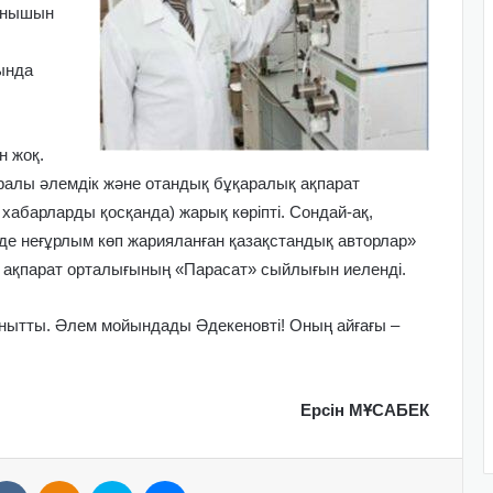
ынышын
ында
н жоқ.
ралы әлемдік және отандық бұқаралық ақпарат
абарларды қосқанда) жарық көріпті. Сондай-ақ,
 неғұрлым көп жарияланған қазақстандық авторлар»
ақпарат орталығының «Парасат» сыйлығын иеленді.
анытты. Әлем мойындады Әдекеновті! Оның айғағы –
Ерсін МҰСАБЕК
VKontakte
Odnoklassniki
Skype
Messenger