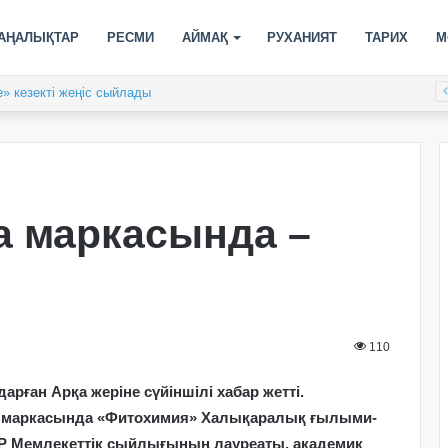
АҢАЛЫҚТАР
РЕСМИ
АЙМАҚ
РУХАНИЯТ
ТАРИХ
М
» кезекті жеңіс сыйлады
а маркасында –
110
рған Арқа жеріне сүйіншілі хабар жетті.
а маркасында «Фитохимия» Халықаралық ғылыми-
, ҚР Мемлекеттік сыйлығының лауреаты, академик