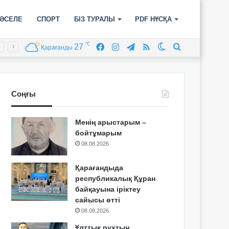
ӘСЕЛЕ
СПОРТ
БІЗ ТУРАЛЫ
PDF НҰСҚА
℃
27
Facebook
Instagram
Telegram
RSS
Switch
Іздеу
Қарағанды
skin
Соңғы
Менің арыстарым –
бойтұмарым
08.08.2026
Қарағандыда
республикалық Құран
байқауына іріктеу
сайысы өтті
08.08.2026
Ұлттық рухтың