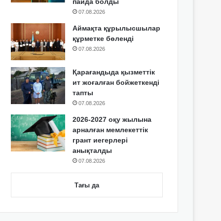
пайда болды
07.08.2026
Аймақта құрылысшылар
құрметке бөленді
07.08.2026
Қарағандыда қызметтік
ит жоғалған бойжеткенді
тапты
07.08.2026
2026-2027 оқу жылына
арналған мемлекеттік
грант иегерлері
анықталды
07.08.2026
Тағы да