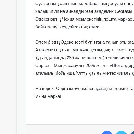
Сұлтанның сағынышы. Бабасының аяулы сағ
халық игілігіне айналдырған академик Серғазы
Әдекеновтің Чехия мемлекетінің пошта маркас
бейнеленуі кездейсоқтық емес.
Әлем біздің Әдекеновті бүгін ғана танып отырға
Академиктің ғылыми және қоғамдық қызметі ту
құралдарында 295 жарияланым (телевизиялық х
Серғазы Мыңжасарұлы 2009 жылы «Шетелдерде
аталымы бойынша Ұлттық ғылыми-техникалық 
Не керек, Серғазы Әдекенов қазақты әлемге т
мына марка!
Facebook
Twitter