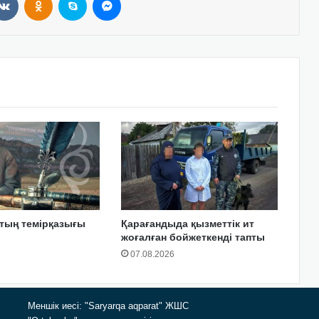
тың темірқазығы
Қарағандыда қызметтік ит
жоғалған бойжеткенді тапты
07.08.2026
Меншік иесі: "Saryarqa aqparat" ЖШС