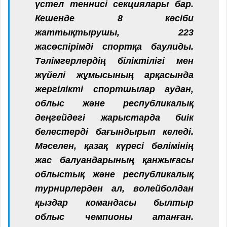
үстел теннисі секциялары бар.
Кешенде 8 кәсіби
жаттықтырушы, 223
жасөспірімді спортқа баулиды.
Тәлімгерлердің біліктілігі мен
жүйелі жұмысының арқасында
жергілікті спортшылар аудан,
облыс және республикалық
деңгейдегі жарыстарда биік
белестерді бағындырып келеді.
Мәселен, қазақ күресі бөлімінің
жас балуандарының қанжығасы
облыстық және республикалық
турнирлерден ал, волейболдан
қыздар командасы былтыр
облыс чемпионы атанған.