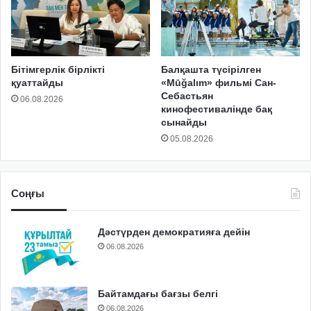
Бітімгерлік бірлікті
Балқашта түсірілген
қуаттайды
«Mūğalım» фильмі Сан-
Себастьян
06.08.2026
кинофестивалінде бақ
сынайды
05.08.2026
Соңғы
Дәстүрден демократияға дейін
06.08.2026
Байтамдағы бағзы белгі
06.08.2026