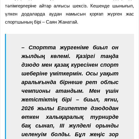
тәлімгерлеріне айтар алғысы шексіз. Кешенде шынығып,
үлкен додаларда аудан намысын қорғап жүрген жас
спортшының бірі – Саян Жанатай.
– Спортта жүргеніме биыл он
жылдың көлемі. Қазіргі таңда
дзюдо мен қазақ күресінен спорт
шеберіне үміткермін. Осы уақыт
аралығында бірнеше рет облыс
чемпионы атандым. Мен үшін
жетістіктің бірі – биыл, яғни,
2026 жылы Египетте дзюдодан
өткен халықаралық турнирде
бақ сынап, III жүлделі орынды
иеленуім болды. Бұл жеңіс зор