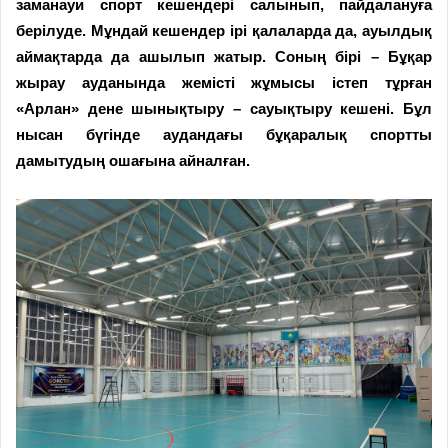
заманауи спорт кешендері салынып, пайдалануға
берілуде. Мұндай кешендер ірі қалаларда да, ауылдық
аймақтарда да ашылып жатыр. Соның бірі – Бұқар
жырау ауданында жемісті жұмысы істеп тұрған
«Арлан» дене шынықтыру – сауықтыру кешені. Бұл
нысан бүгінде аудандағы бұқаралық спортты
дамытудың ошағына айналған.