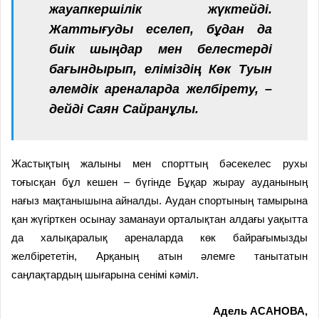
жауапкершілік жүктейді.
Жаттығуды еселеп, бұдан да
биік шыңдар мен белестерді
бағындырып, еліміздің Көк Туын
әлемдік ареналарда желбірету, –
дейді Саян Сайранұлы.
Жастықтың жалыны мен спорттың бәсекелес рухы
тоғысқан бұл кешен – бүгінде Бұқар жырау ауданының
нағыз мақтанышына айналды. Аудан спортының тамырына
қан жүгірткен осынау заманауи орталықтан алдағы уақытта
да халықаралық ареналарда көк байрағымызды
желбірететін, Арқаның атын әлемге танытатын
саңлақтардың шығарына сенімі кәміл.
Адель АСАНОВА,