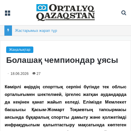
Мәзір
Із
Жеңіс жылнамасының бастауы
Жаңалықтар
Болашақ чемпиондар ұясы
18.06.2026
27
Көмірлі өңірдің спорттық серпіні бүгінде тек облыс
орталығымен шектелмей, іргелес жатқан аудандарда
да кеңінен қанат жайып келеді. Елімізде Мемлекет
басшысы Қасым-Жомарт Тоқаевтың тапсырмасы
аясында бұқаралық спортты дамыту және қолжетімді
инфрақұрылым қалыптастыру мақсатында көптеген