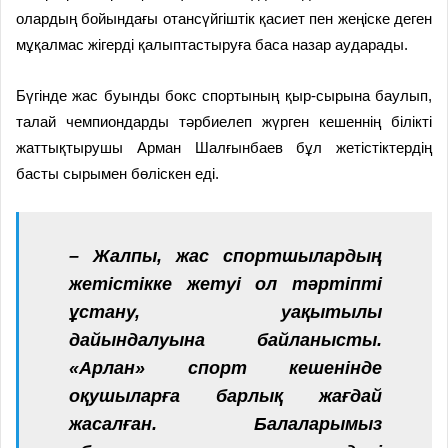
олардың бойындағы отансүйгіштік қасиет пен жеңіске деген
мұқалмас жігерді қалыптастыруға баса назар аударады.
Бүгінде жас буынды бокс спортының қыр-сырына баулып,
талай чемпиондарды тәрбиелеп жүрген кешеннің білікті
жаттықтырушы Арман Шалғынбаев бұл жетістіктердің
басты сырымен бөліскен еді.
– Жалпы, жас спортшылардың
жетістікке жетуі ол тәртіпті
ұстану, уақытылы
дайындалуына байланысты.
«Арлан» спорт кешенінде
оқушыларға барлық жағдай
жасалған. Балаларымыз