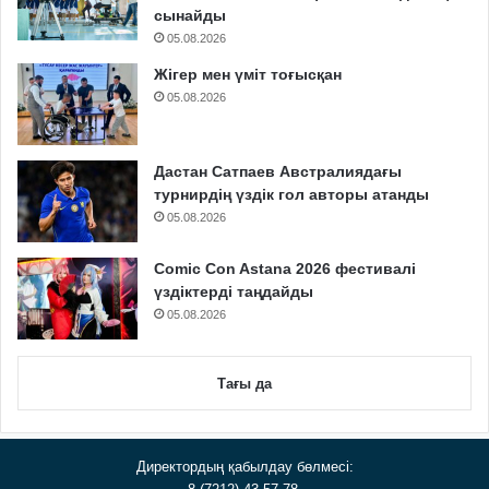
сынайды
05.08.2026
Жігер мен үміт тоғысқан
05.08.2026
Дастан Сатпаев Австралиядағы
турнирдің үздік гол авторы атанды
05.08.2026
Comic Con Astana 2026 фестивалі
үздіктерді таңдайды
05.08.2026
Тағы да
Директордың қабылдау бөлмесі: