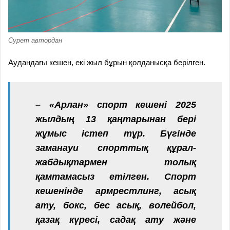
Сурет автордан
Аудандағы кешен, екі жыл бұрын қолданысқа берілген.
– «Арлан» спорт кешені 2025
жылдың 13 қаңтарынан бері
жұмыс істеп тұр. Бүгінде
заманауи спорттық құрал-
жабдықтармен толық
қамтамасыз етілген. Спорт
кешенінде армрестлинг, асық
ату, бокс, бес асық, волейбол,
қазақ күресі, садақ ату және