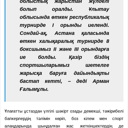
облыстық жарыстан жүлделі
болып оралды. Ұлытау
облысында өткен республикалық
турнирде I орынды иеленді.
Сондай-ақ, Астана қаласында
өткен халықаралық турнирде 8
боксшымыз II және III орындарға
ие болды. Қазір біздің
спортшыларымыз шетелге
жарысқа баруға дайындықты
бастап кетті, – деді Арман
Ғалымұлы.
Ұлағатты ұстаздан үлгілі шәкірт озады демекші, тәжірибелі
бапкерлердің тәлімін көріп, боз кілем мен спорт
алаңдарында шыңдалған жас жеткіншектердің де