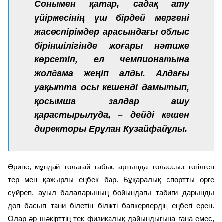
Сонымен қатар, садақ ату
үйірмесінің үш бірдей мергені
жасөспірімдер арасындағы облыс
біріншілігінде жоғары нәтиже
көрсетіп, ел чемпионатына
жолдама жеңіп алды. Алдағы
уақытта осы кешенді дамытып,
қосымша залдар ашу
қарастырылуда, – дейді кешен
директоры Ерұлан Кузайфайұлы.
Әрине, мұндай толағай табыс артында толассыз төгілген
тер мен қажырлы еңбек бар. Бұқаралық спортты өрге
сүйреп, ауыл балаларының бойындағы табиғи дарынды
дөп басып тани білетін білікті бапкерлердің еңбегі ерен.
Олар әр шәкірттің тек физикалық дайындығына ғана емес,