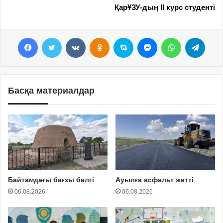
ҚарҰЗУ-дың ІІ курс студенті
Facebook
Twitter
VKontakte
Odnoklassniki
Skype
Messenger
WhatsApp
Telegram
Басқа материалдар
Байтамдағы бағзы белгі
Ауылға асфальт жетті
06.08.2026
06.08.2026