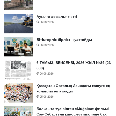
Ауылға асфальт жетті
06.08.2026
Бітімгерлік бірлікті қуаттайды
06.08.2026
6 ТАМЫЗ, БЕЙСЕНБІ, 2026 ЖЫЛ №84 (23
698)
06.08.2026
Қазақстан Орталық Азиядағы көшуге ең
қолайлы ел атанды
05.08.2026
Балқашта түсірілген «Mūğalım» фильмі
Сан-Себастьян кинофестивалінде бақ