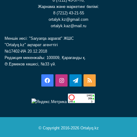
8 (7212) 43-57-78,
Жарнама және маркетинг бөлімі:
8 (7212) 43-21-55
ortalyk.kz@gmail.com
ortalyk.kaz@mail.ru
Меншік иесі: "Saryarqa aqparat" ЖШС
"Ortalyq.kz" ақпарат агенттігі
№17402-ИА 20.12.2018
Редакция мекенжайы: 100009, Қарағанды қ.
Ә.Ермеков көшесі, №33 үй.
Facebook
Instagram
Telegram
RSS
© Copyright 2016-2026 Ortalyq.kz